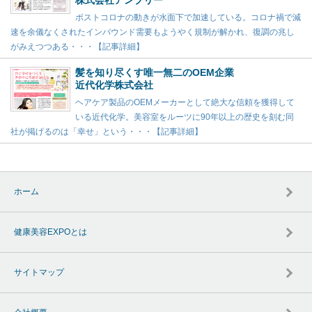
株式会社アンプリー
ポストコロナの動きが水面下で加速している。コロナ禍で減
速を余儀なくされたインバウンド需要もようやく規制が解かれ、復調の兆し
がみえつつある・・・【記事詳細】
髪を知り尽くす唯一無二のOEM企業
近代化学株式会社
ヘアケア製品のOEMメーカーとして絶大な信頼を獲得して
いる近代化学。美容室をルーツに90年以上の歴史を刻む同
社が掲げるのは「幸せ」という・・・【記事詳細】
ホーム
健康美容EXPOとは
サイトマップ