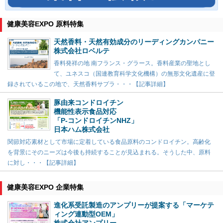
健康美容EXPO 原料特集
天然香料・天然有効成分のリーディングカンパニー
株式会社ロベルテ
香料発祥の地 南フランス・グラース。香料産業の聖地とし
て、ユネスコ（国連教育科学文化機構）の無形文化遺産に登
録されているこの地で、天然香料サプラ・・・【記事詳細】
豚由来コンドロイチン
機能性表示食品対応
「P-コンドロイチンNHZ」
日本ハム株式会社
関節対応素材として市場に定着している食品原料のコンドロイチン。高齢化
を背景にそのニーズは今後も持続することが見込まれる。そうした中、原料
に対し・・・【記事詳細】
健康美容EXPO 企業特集
進化系受託製造のアンプリーが提案する「マーケテ
ィング連動型OEM」