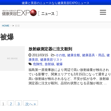
健康と美容のニュースなら健康美容EXPOニュース
HOME
>
被爆
被爆
放射線測定器に注文殺到
2011/03/15
-
その他
,
健康全般
,
健康器具・用品
,
健
康美容
,
健康美容リスト
危険性
,
放射線
,
被爆
福島第一原発事故により周辺で高い放射線量が検出され
ている影響で、関東エリアでも3月15日になって通常より
高い放射線が検出されるなど、不安が拡がる中、放射線
測定器に注文が殺到。品切れ状態となる店舗が相次 …
1
2
3
次へ »