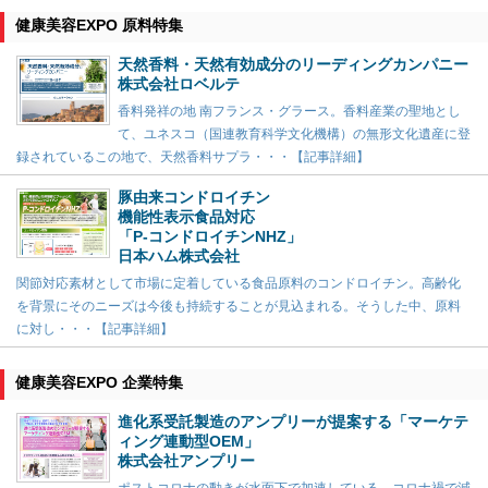
健康美容EXPO 原料特集
天然香料・天然有効成分のリーディングカンパニー
株式会社ロベルテ
香料発祥の地 南フランス・グラース。香料産業の聖地とし
て、ユネスコ（国連教育科学文化機構）の無形文化遺産に登
録されているこの地で、天然香料サプラ・・・【記事詳細】
豚由来コンドロイチン
機能性表示食品対応
「P-コンドロイチンNHZ」
日本ハム株式会社
関節対応素材として市場に定着している食品原料のコンドロイチン。高齢化
を背景にそのニーズは今後も持続することが見込まれる。そうした中、原料
に対し・・・【記事詳細】
健康美容EXPO 企業特集
進化系受託製造のアンプリーが提案する「マーケテ
ィング連動型OEM」
株式会社アンプリー