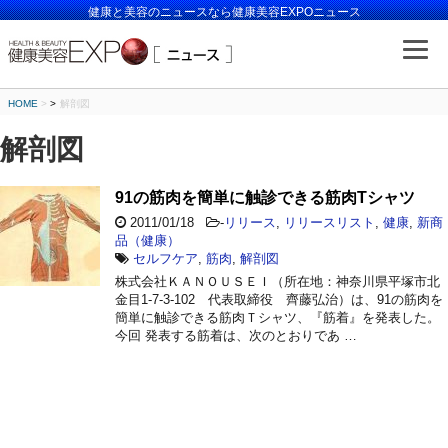
健康と美容のニュースなら健康美容EXPOニュース
HOME
>
解剖図
解剖図
91の筋肉を簡単に触診できる筋肉Tシャツ
2011/01/18
-
リリース
,
リリースリスト
,
健康
,
新商
品（健康）
セルフケア
,
筋肉
,
解剖図
株式会社ＫＡＮＯＵＳＥＩ（所在地：神奈川県平塚市北
金目1-7-3-102 代表取締役 齊藤弘治）は、91の筋肉を
簡単に触診できる筋肉Ｔシャツ、『筋着』を発表した。
今回 発表する筋着は、次のとおりであ …