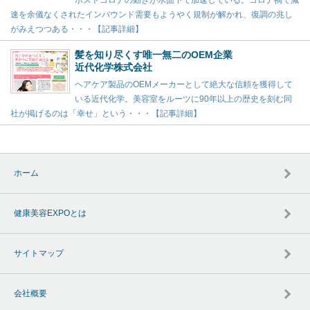
ポストコロナの動きが水面下で加速している。コロナ禍で減
速を余儀なくされたインバウンド需要もようやく規制が解かれ、復調の兆し
がみえつつある・・・【記事詳細】
髪を知り尽くす唯一無二のOEM企業
近代化学株式会社
ヘアケア製品のOEMメーカーとして絶大な信頼を獲得して
いる近代化学。美容室をルーツに90年以上の歴史を刻む同
社が掲げるのは「幸せ」という・・・【記事詳細】
ホーム
健康美容EXPOとは
サイトマップ
会社概要