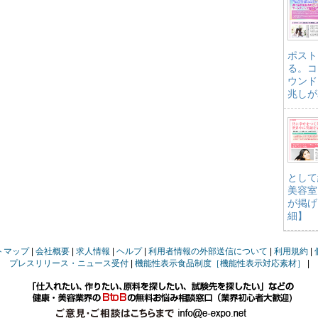
ポスト
る。コ
ウンド
兆しが
として
美容室
が掲げ
細】
トマップ
会社概要
求人情報
ヘルプ
利用者情報の外部送信について
利用規約
プレスリリース・ニュース受付
機能性表示食品制度［機能性表示対応素材］