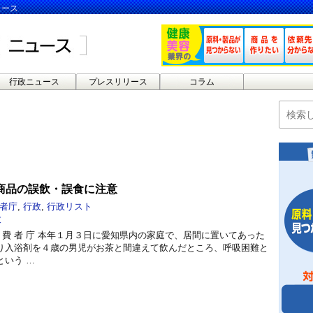
ュース
行政ニュース
プレスリリース
コラム
商品の誤飲・誤食に注意
者庁
,
行政
,
行政リスト
飲
日 消 費 者 庁 本年１月３日に愛知県内の家庭で、居間に置いてあった
り入浴剤を４歳の男児がお茶と間違えて飲んだところ、呼吸困難と
という …