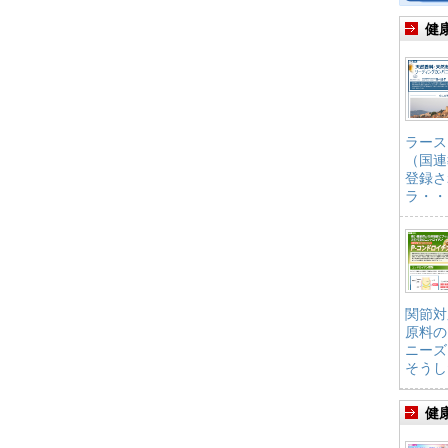
健
ラース
（国連
登録さ
ラ・・
関節対
原料の
ニーズ
そうし
健