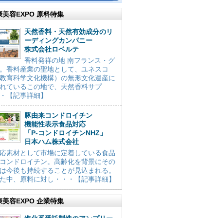
康美容EXPO 原料特集
天然香料・天然有効成分のリ
ーディングカンパニー
株式会社ロベルテ
香料発祥の地 南フランス・グ
。香料産業の聖地として、ユネスコ
教育科学文化機構）の無形文化遺産に
れているこの地で、天然香料サプ
・【記事詳細】
豚由来コンドロイチン
機能性表示食品対応
「P-コンドロイチンNHZ」
日本ハム株式会社
応素材として市場に定着している食品
コンドロイチン。高齢化を背景にその
は今後も持続することが見込まれる。
た中、原料に対し・・・【記事詳細】
康美容EXPO 企業特集