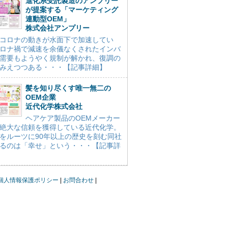
進化系受託製造のアンプリー
が提案する「マーケティング
連動型OEM」
株式会社アンプリー
コロナの動きが水面下で加速してい
ロナ禍で減速を余儀なくされたインバ
需要もようやく規制が解かれ、復調の
みえつつある・・・【記事詳細】
髪を知り尽くす唯一無二の
OEM企業
近代化学株式会社
ヘアケア製品のOEMメーカー
絶大な信頼を獲得している近代化学。
をルーツに90年以上の歴史を刻む同社
るのは「幸せ」という・・・【記事詳
個人情報保護ポリシー
お問合わせ