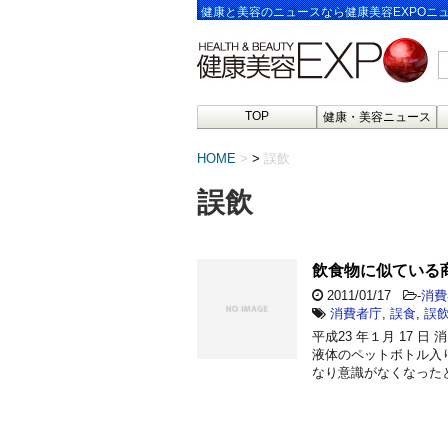
健康と美容のニュースなら健康美容EXPOニ
TOP
健康・美容ニュース
HOME
>
誤飲
誤飲
飲食物に似ている
2011/01/17
-
消費
消費者庁
,
誤食
,
誤
平成23 年１月 17 
液体のペットボトル入
なり意識がなくなった