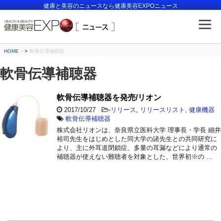
健康と美容のニュースなら健康美容EXPOニュース
HOME
>
軟骨伝導補聴器
軟骨伝導補聴器
軟骨伝導補聴器を発売/リオン
2017/10/27
-
リリース
,
リリースリスト
,
健康機器
軟骨伝導補聴器
株式会社リオンは、奈良県立医科大学 理事長・学長 細井
裕司先生をはじめとした同大学の諸先生との共同研究に
より、主に外耳道閉鎖症、多量の耳漏などにより通常の
補聴器が使えない難聴者を対象とした、世界初※の …