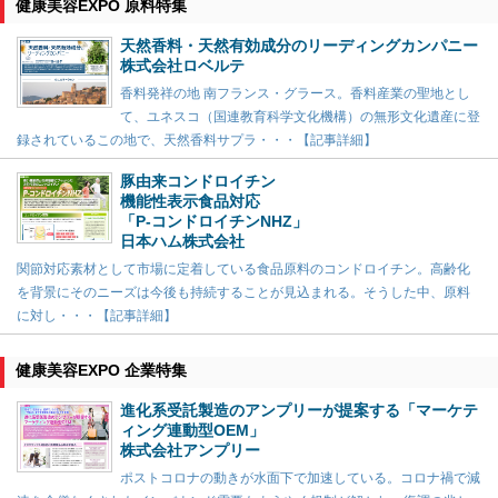
健康美容EXPO 原料特集
天然香料・天然有効成分のリーディングカンパニー
株式会社ロベルテ
香料発祥の地 南フランス・グラース。香料産業の聖地とし
て、ユネスコ（国連教育科学文化機構）の無形文化遺産に登
録されているこの地で、天然香料サプラ・・・【記事詳細】
豚由来コンドロイチン
機能性表示食品対応
「P-コンドロイチンNHZ」
日本ハム株式会社
関節対応素材として市場に定着している食品原料のコンドロイチン。高齢化
を背景にそのニーズは今後も持続することが見込まれる。そうした中、原料
に対し・・・【記事詳細】
健康美容EXPO 企業特集
進化系受託製造のアンプリーが提案する「マーケテ
ィング連動型OEM」
株式会社アンプリー
ポストコロナの動きが水面下で加速している。コロナ禍で減