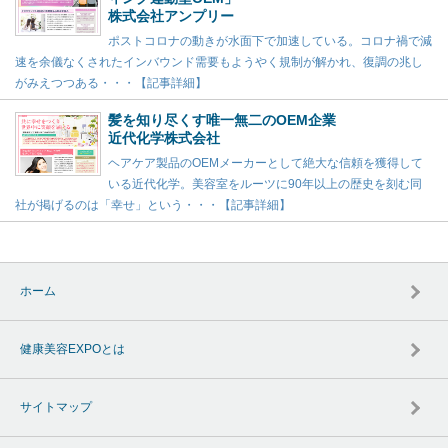
株式会社アンプリー
ポストコロナの動きが水面下で加速している。コロナ禍で減
速を余儀なくされたインバウンド需要もようやく規制が解かれ、復調の兆し
がみえつつある・・・【記事詳細】
髪を知り尽くす唯一無二のOEM企業
近代化学株式会社
ヘアケア製品のOEMメーカーとして絶大な信頼を獲得して
いる近代化学。美容室をルーツに90年以上の歴史を刻む同
社が掲げるのは「幸せ」という・・・【記事詳細】
ホーム
健康美容EXPOとは
サイトマップ