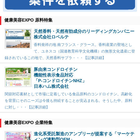
健康美容EXPO 原料特集
天然香料・天然有効成分のリーディングカンパニー
株式会社ロベルテ
香料発祥の地 南フランス・グラース。香料産業の聖地とし
て、ユネスコ（国連教育科学文化機構）の無形文化遺産に登
録されているこの地で、天然香料サプラ・・・【記事詳細】
豚由来コンドロイチン
機能性表示食品対応
「P-コンドロイチンNHZ」
日本ハム株式会社
関節対応素材として市場に定着している食品原料のコンドロイチン。高齢化
を背景にそのニーズは今後も持続することが見込まれる。そうした中、原料
に対し・・・【記事詳細】
健康美容EXPO 企業特集
進化系受託製造のアンプリーが提案する「マーケテ
ィング連動型OEM」