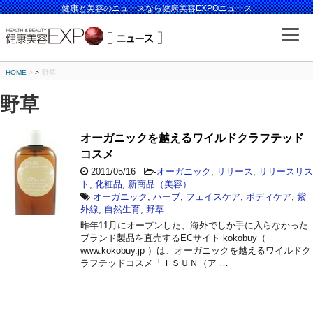
健康と美容のニュースなら健康美容EXPOニュース
HOME
>
野草
野草
オーガニックを越えるワイルドクラフテッド
コスメ
2011/05/16
-
オーガニック
,
リリース
,
リリースリス
ト
,
化粧品
,
新商品（美容）
オーガニック
,
ハーブ
,
フェイスケア
,
ボディケア
,
紫
外線
,
自然生育
,
野草
昨年11月にオープンした、海外でしか手に入らなかった
ブランド製品を直売するECサイト kokobuy（
www.kokobuy.jp ）は、オーガニックを越えるワイルドク
ラフテッドコスメ「ＩＳＵＮ（ア …