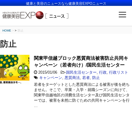
健康と美容のニュースなら健康美容EXPOニュース
HOME
>
防止
防止
関東甲信越ブロック悪質商法被害防止共同キ
ャンペーン（若者向け）/国民生活センター
2015/01/06
-
国民生活センター
,
行政
,
行政リスト
キャンペーン
,
悪質商法
,
若者
,
防止
若者をターゲットとした悪質商法による被害が後を絶ち
ません。そこで、卒業・入学・就職シーズンに向けて、
関東甲信越地区の消費生活センター及び国民生活センタ
ーでは、被害を未然に防ぐための共同キャンペーンを行
…