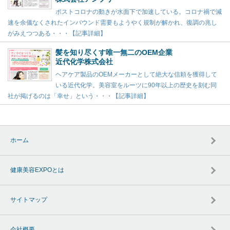
ポストコロナの動きが水面下で加速している。コロナ禍で減
速を余儀なくされたインバウンド需要もようやく規制が解かれ、復調の兆し
がみえつつある・・・【記事詳細】
髪を知り尽くす唯一無二のOEM企業
近代化学株式会社
ヘアケア製品のOEMメーカーとして絶大な信頼を獲得して
いる近代化学。美容室をルーツに90年以上の歴史を刻む同
社が掲げるのは「幸せ」という・・・【記事詳細】
ホーム
健康美容EXPOとは
サイトマップ
会社概要