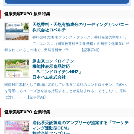
健康美容EXPO 原料特集
天然香料・天然有効成分のリーディングカンパニー
株式会社ロベルテ
香料発祥の地 南フランス・グラース。香料産業の聖地とし
て、ユネスコ（国連教育科学文化機構）の無形文化遺産に登
録されているこの地で、天然香料サプラ・・・【記事詳細】
豚由来コンドロイチン
機能性表示食品対応
「P-コンドロイチンNHZ」
日本ハム株式会社
関節対応素材として市場に定着している食品原料のコンドロイチン。高齢化
を背景にそのニーズは今後も持続することが見込まれる。そうした中、原料
に対し・・・【記事詳細】
健康美容EXPO 企業特集
進化系受託製造のアンプリーが提案する「マーケテ
ィング連動型OEM」
株式会社アンプリー