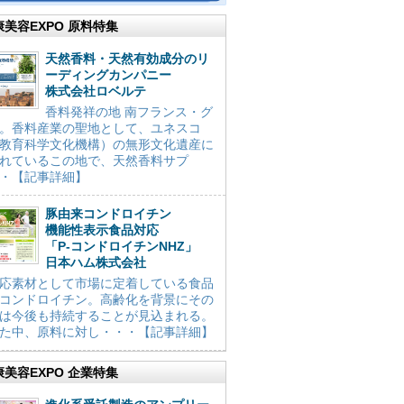
康美容EXPO 原料特集
天然香料・天然有効成分のリ
ーディングカンパニー
株式会社ロベルテ
香料発祥の地 南フランス・グ
。香料産業の聖地として、ユネスコ
教育科学文化機構）の無形文化遺産に
れているこの地で、天然香料サプ
・【記事詳細】
豚由来コンドロイチン
機能性表示食品対応
「P-コンドロイチンNHZ」
日本ハム株式会社
応素材として市場に定着している食品
コンドロイチン。高齢化を背景にその
は今後も持続することが見込まれる。
た中、原料に対し・・・【記事詳細】
康美容EXPO 企業特集