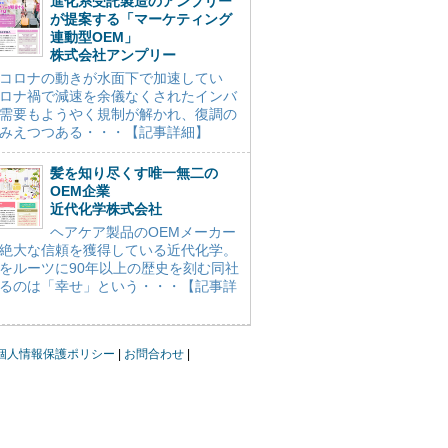
進化系受託製造のアンプリー
が提案する「マーケティング
連動型OEM」
株式会社アンプリー
コロナの動きが水面下で加速してい
ロナ禍で減速を余儀なくされたインバ
需要もようやく規制が解かれ、復調の
みえつつある・・・【記事詳細】
髪を知り尽くす唯一無二の
OEM企業
近代化学株式会社
ヘアケア製品のOEMメーカー
絶大な信頼を獲得している近代化学。
をルーツに90年以上の歴史を刻む同社
るのは「幸せ」という・・・【記事詳
個人情報保護ポリシー
お問合わせ