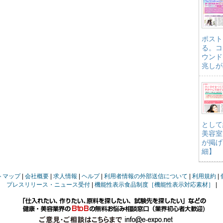
ポスト
る。コ
ウンド
兆しが
として
美容室
が掲げ
細】
トマップ
会社概要
求人情報
ヘルプ
利用者情報の外部送信について
利用規約
プレスリリース・ニュース受付
機能性表示食品制度［機能性表示対応素材］