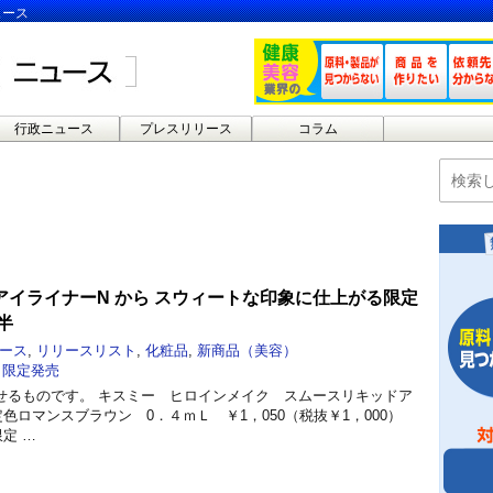
ュース
行政ニュース
プレスリリース
コラム
アイライナーN から スウィートな印象に仕上がる限定
半
ース
,
リリースリスト
,
化粧品
,
新商品（美容）
,
限定発売
せるものです。 キスミー ヒロインメイク スムースリキッドア
定色ロマンスブラウン 0．４ｍＬ ￥1，050（税抜￥1，000）
限定 …