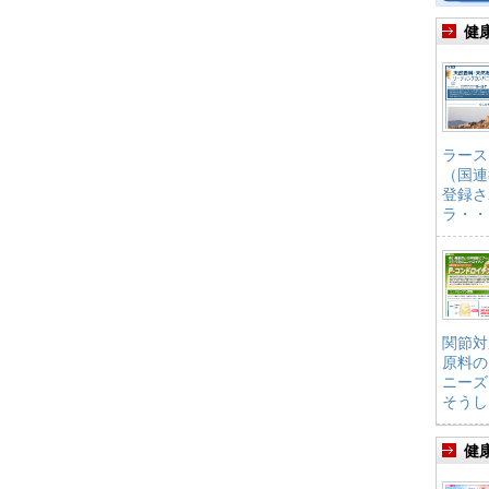
健
ラース
（国連
登録さ
ラ・・
関節対
原料の
ニーズ
そうし
健