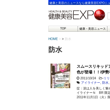
健康と美容のニュースなら健康美容EXPOニ
TOP
健康・美容ニュース
HOME
>
防水
防水
スムースリキッド
色が登場！！/伊勢
2011/10/24
-
リリ
アイライナー
,
防水
掟：涙は人を美しく魅
イライナーＮ BR 限
2011年11月1日（火）