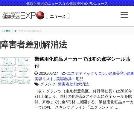
健康と美容のニュースなら健康美容EXPOニュース
HOME
>
障害者差別解消法
障害者差別解消法
業務用化粧品メーカーでは初の点字シール貼
付
2016/06/27
-
エステティックサロン
,
健康美容
,
健康
美容リスト
,
美容器具・用品
グランツ
,
障害者差別解消法
（株）グランツ（東京都豊島区、狩野明社長）は2016年
7月上旬より、同社の化粧品2アイテムに点字シールを貼
付。来春までに全8商材に展開する。業務用化粧品メーカ
ーでは初。 スキンケアライン「エグランティ …