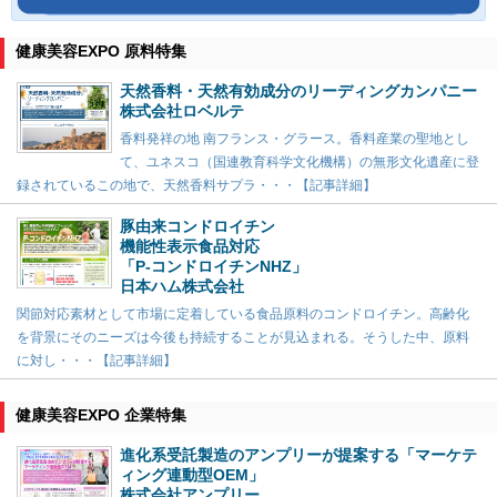
健康美容EXPO 原料特集
天然香料・天然有効成分のリーディングカンパニー
株式会社ロベルテ
香料発祥の地 南フランス・グラース。香料産業の聖地とし
て、ユネスコ（国連教育科学文化機構）の無形文化遺産に登
録されているこの地で、天然香料サプラ・・・【記事詳細】
豚由来コンドロイチン
機能性表示食品対応
「P-コンドロイチンNHZ」
日本ハム株式会社
関節対応素材として市場に定着している食品原料のコンドロイチン。高齢化
を背景にそのニーズは今後も持続することが見込まれる。そうした中、原料
に対し・・・【記事詳細】
健康美容EXPO 企業特集
進化系受託製造のアンプリーが提案する「マーケテ
ィング連動型OEM」
株式会社アンプリー