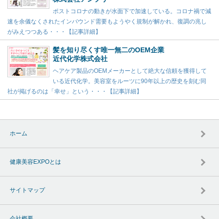
ポストコロナの動きが水面下で加速している。コロナ禍で減
速を余儀なくされたインバウンド需要もようやく規制が解かれ、復調の兆し
がみえつつある・・・【記事詳細】
髪を知り尽くす唯一無二のOEM企業
近代化学株式会社
ヘアケア製品のOEMメーカーとして絶大な信頼を獲得して
いる近代化学。美容室をルーツに90年以上の歴史を刻む同
社が掲げるのは「幸せ」という・・・【記事詳細】
ホーム
健康美容EXPOとは
サイトマップ
会社概要