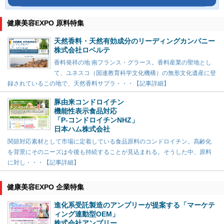
健康美容EXPO 原料特集
天然香料・天然有効成分のリーディングカンパニー
株式会社ロベルテ
香料発祥の地 南フランス・グラース。香料産業の聖地とし
て、ユネスコ（国連教育科学文化機構）の無形文化遺産に登
録されているこの地で、天然香料サプラ・・・【記事詳細】
豚由来コンドロイチン
機能性表示食品対応
「P-コンドロイチンNHZ」
日本ハム株式会社
関節対応素材として市場に定着している食品原料のコンドロイチン。高齢化
を背景にそのニーズは今後も持続することが見込まれる。そうした中、原料
に対し・・・【記事詳細】
健康美容EXPO 企業特集
進化系受託製造のアンプリーが提案する「マーケテ
ィング連動型OEM」
株式会社アンプリー