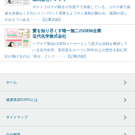
ポストコロナの動きが水面下で加速している。コロナ禍で減
速を余儀なくされたインバウンド需要もようやく規制が解かれ、復調の兆し
がみえつつある・・・【記事詳細】
髪を知り尽くす唯一無二のOEM企業
近代化学株式会社
ヘアケア製品のOEMメーカーとして絶大な信頼を獲得して
いる近代化学。美容室をルーツに90年以上の歴史を刻む同
社が掲げるのは「幸せ」という・・・【記事詳細】
ホーム
健康美容EXPOとは
サイトマップ
会社概要