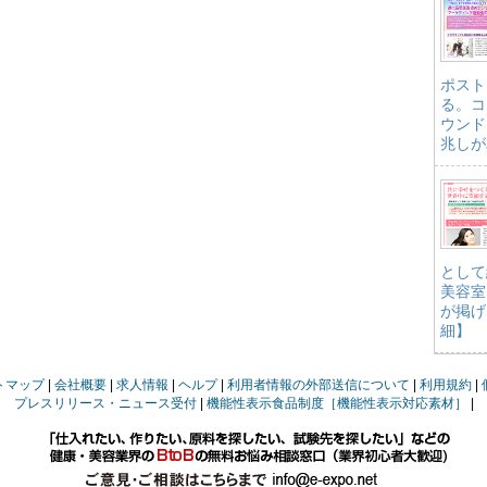
ポスト
る。コ
ウンド
兆しが
として
美容室
が掲げ
細】
トマップ
会社概要
求人情報
ヘルプ
利用者情報の外部送信について
利用規約
プレスリリース・ニュース受付
機能性表示食品制度［機能性表示対応素材］