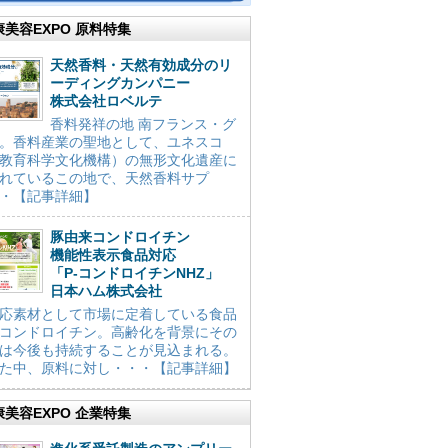
康美容EXPO 原料特集
天然香料・天然有効成分のリ
ーディングカンパニー
株式会社ロベルテ
香料発祥の地 南フランス・グ
。香料産業の聖地として、ユネスコ
教育科学文化機構）の無形文化遺産に
れているこの地で、天然香料サプ
・【記事詳細】
豚由来コンドロイチン
機能性表示食品対応
「P-コンドロイチンNHZ」
日本ハム株式会社
応素材として市場に定着している食品
コンドロイチン。高齢化を背景にその
は今後も持続することが見込まれる。
た中、原料に対し・・・【記事詳細】
康美容EXPO 企業特集