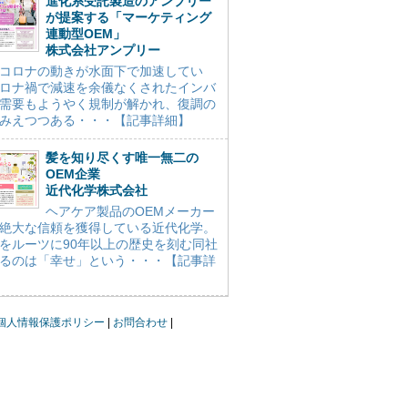
進化系受託製造のアンプリー
が提案する「マーケティング
連動型OEM」
株式会社アンプリー
コロナの動きが水面下で加速してい
ロナ禍で減速を余儀なくされたインバ
需要もようやく規制が解かれ、復調の
みえつつある・・・【記事詳細】
髪を知り尽くす唯一無二の
OEM企業
近代化学株式会社
ヘアケア製品のOEMメーカー
絶大な信頼を獲得している近代化学。
をルーツに90年以上の歴史を刻む同社
るのは「幸せ」という・・・【記事詳
個人情報保護ポリシー
お問合わせ