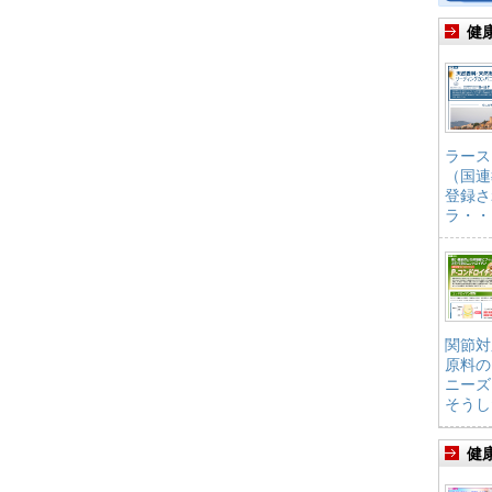
健
ラース
（国連
登録さ
ラ・・
関節対
原料の
ニーズ
そうし
健