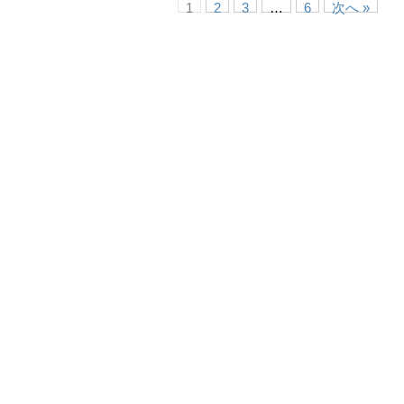
1
2
3
…
6
次へ »