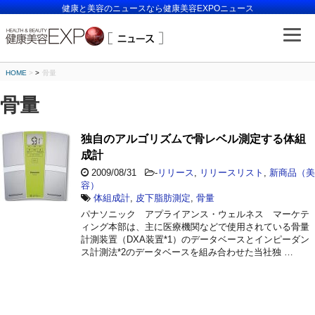
健康と美容のニュースなら健康美容EXPOニュース
HOME
>
骨量
骨量
独自のアルゴリズムで骨レベル測定する体組
成計
2009/08/31
-
リリース
,
リリースリスト
,
新商品（美
容）
体組成計
,
皮下脂肪測定
,
骨量
パナソニック アプライアンス・ウェルネス マーケテ
ィング本部は、主に医療機関などで使用されている骨量
計測装置（DXA装置*1）のデータベースとインピーダン
ス計測法*2のデータベースを組み合わせた当社独 …