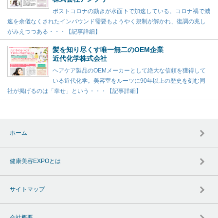
ポストコロナの動きが水面下で加速している。コロナ禍で減
速を余儀なくされたインバウンド需要もようやく規制が解かれ、復調の兆し
がみえつつある・・・【記事詳細】
髪を知り尽くす唯一無二のOEM企業
近代化学株式会社
ヘアケア製品のOEMメーカーとして絶大な信頼を獲得して
いる近代化学。美容室をルーツに90年以上の歴史を刻む同
社が掲げるのは「幸せ」という・・・【記事詳細】
ホーム
健康美容EXPOとは
サイトマップ
会社概要