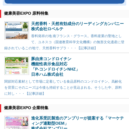
健康美容EXPO 原料特集
天然香料・天然有効成分のリーディングカンパニー
株式会社ロベルテ
香料発祥の地 南フランス・グラース。香料産業の聖地とし
て、ユネスコ（国連教育科学文化機構）の無形文化遺産に登
録されているこの地で、天然香料サプラ・・・【記事詳細】
豚由来コンドロイチン
機能性表示食品対応
「P-コンドロイチンNHZ」
日本ハム株式会社
関節対応素材として市場に定着している食品原料のコンドロイチン。高齢化
を背景にそのニーズは今後も持続することが見込まれる。そうした中、原料
に対し・・・【記事詳細】
健康美容EXPO 企業特集
進化系受託製造のアンプリーが提案する「マーケテ
ィング連動型OEM」
株式会社アンプリー