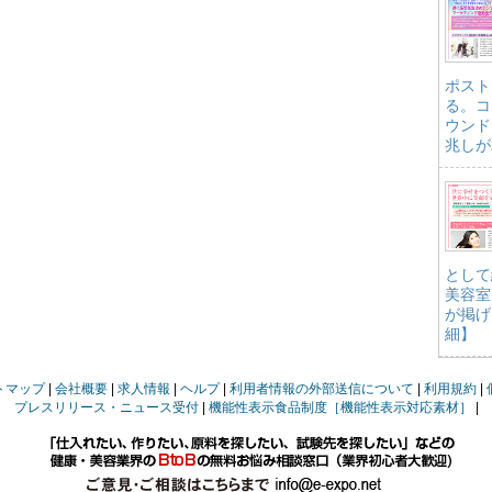
ポスト
る。コ
ウンド
兆しが
として
美容室
が掲げ
細】
トマップ
会社概要
求人情報
ヘルプ
利用者情報の外部送信について
利用規約
プレスリリース・ニュース受付
機能性表示食品制度［機能性表示対応素材］