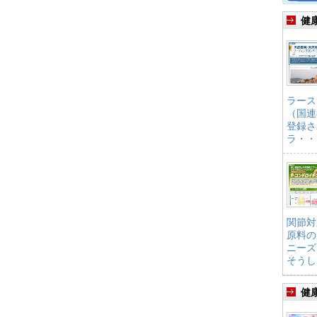
健
ラース
（国連
登録さ
ラ・・
関節対
原料の
ニーズ
そうし
健