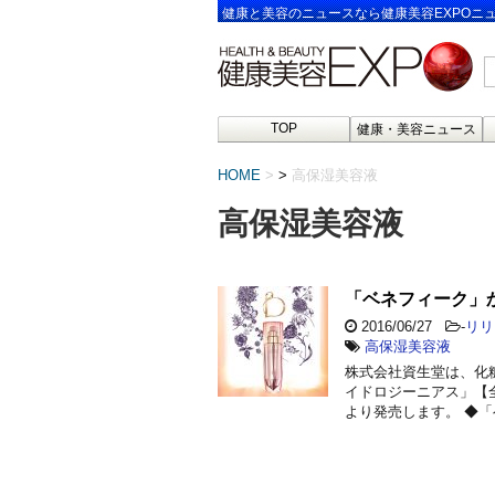
健康と美容のニュースなら健康美容EXPOニ
TOP
健康・美容ニュース
HOME
>
高保湿美容液
高保湿美容液
「ベネフィーク」
2016/06/27
-
リリ
高保湿美容液
株式会社資生堂は、化
イドロジーニアス」【全2
より発売します。 ◆「