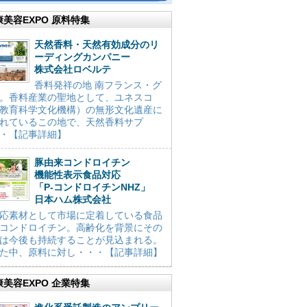
康美容EXPO 原料特集
天然香料・天然有効成分のリ
ーディングカンパニー
株式会社ロベルテ
香料発祥の地 南フランス・グ
。香料産業の聖地として、ユネスコ
教育科学文化機構）の無形文化遺産に
れているこの地で、天然香料サプ
・【記事詳細】
豚由来コンドロイチン
機能性表示食品対応
「P-コンドロイチンNHZ」
日本ハム株式会社
応素材として市場に定着している食品
コンドロイチン。高齢化を背景にその
は今後も持続することが見込まれる。
た中、原料に対し・・・【記事詳細】
康美容EXPO 企業特集