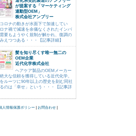
進化系受託製造のアンプリー
が提案する「マーケティング
連動型OEM」
株式会社アンプリー
コロナの動きが水面下で加速してい
ロナ禍で減速を余儀なくされたインバ
需要もようやく規制が解かれ、復調の
みえつつある・・・【記事詳細】
髪を知り尽くす唯一無二の
OEM企業
近代化学株式会社
ヘアケア製品のOEMメーカー
絶大な信頼を獲得している近代化学。
をルーツに90年以上の歴史を刻む同社
るのは「幸せ」という・・・【記事詳
個人情報保護ポリシー
お問合わせ