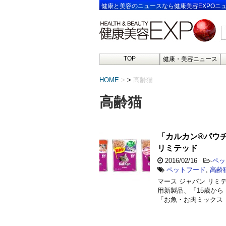
健康と美容のニュースなら健康美容EXPOニ
TOP
健康・美容ニュース
HOME
>
高齢猫
高齢猫
「カルカン®パウチ
リミテッド
2016/02/16
-
ペッ
ペットフード
,
高齢
マース ジャパン リミ
用新製品、「15歳から
「お魚・お肉ミックス 