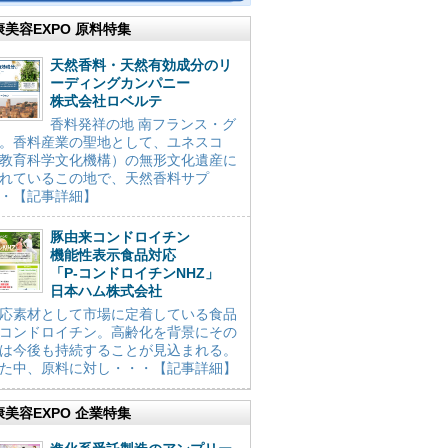
康美容EXPO 原料特集
天然香料・天然有効成分のリ
ーディングカンパニー
株式会社ロベルテ
香料発祥の地 南フランス・グ
。香料産業の聖地として、ユネスコ
教育科学文化機構）の無形文化遺産に
れているこの地で、天然香料サプ
・【記事詳細】
豚由来コンドロイチン
機能性表示食品対応
「P-コンドロイチンNHZ」
日本ハム株式会社
応素材として市場に定着している食品
コンドロイチン。高齢化を背景にその
は今後も持続することが見込まれる。
た中、原料に対し・・・【記事詳細】
康美容EXPO 企業特集