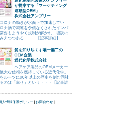
進化系受託製造のアンプリー
が提案する「マーケティング
連動型OEM」
株式会社アンプリー
コロナの動きが水面下で加速してい
ロナ禍で減速を余儀なくされたインバ
需要もようやく規制が解かれ、復調の
みえつつある・・・【記事詳細】
髪を知り尽くす唯一無二の
OEM企業
近代化学株式会社
ヘアケア製品のOEMメーカー
絶大な信頼を獲得している近代化学。
をルーツに90年以上の歴史を刻む同社
るのは「幸せ」という・・・【記事詳
個人情報保護ポリシー
お問合わせ