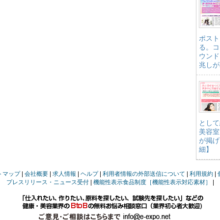
ポスト
る。コ
ウンド
兆しが
として
美容室
が掲げ
細】
トマップ
会社概要
求人情報
ヘルプ
利用者情報の外部送信について
利用規約
プレスリリース・ニュース受付
機能性表示食品制度［機能性表示対応素材］