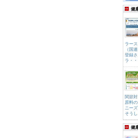
健
ラース
（国連
登録さ
ラ・・
関節対
原料の
ニーズ
そうし
健