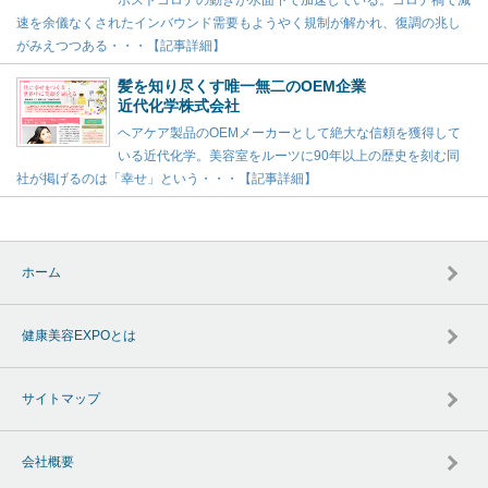
ポストコロナの動きが水面下で加速している。コロナ禍で減
速を余儀なくされたインバウンド需要もようやく規制が解かれ、復調の兆し
がみえつつある・・・【記事詳細】
髪を知り尽くす唯一無二のOEM企業
近代化学株式会社
ヘアケア製品のOEMメーカーとして絶大な信頼を獲得して
いる近代化学。美容室をルーツに90年以上の歴史を刻む同
社が掲げるのは「幸せ」という・・・【記事詳細】
ホーム
健康美容EXPOとは
サイトマップ
会社概要