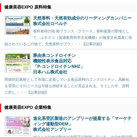
健康美容EXPO 原料特集
天然香料・天然有効成分のリーディングカンパニー
株式会社ロベルテ
香料発祥の地 南フランス・グラース。香料産業の聖地とし
て、ユネスコ（国連教育科学文化機構）の無形文化遺産に登
録されているこの地で、天然香料サプラ・・・【記事詳細】
豚由来コンドロイチン
機能性表示食品対応
「P-コンドロイチンNHZ」
日本ハム株式会社
関節対応素材として市場に定着している食品原料のコンドロイチン。高齢化
を背景にそのニーズは今後も持続することが見込まれる。そうした中、原料
に対し・・・【記事詳細】
健康美容EXPO 企業特集
進化系受託製造のアンプリーが提案する「マーケテ
ィング連動型OEM」
株式会社アンプリー