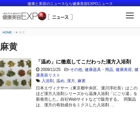
健康と美容のニュースなら健康美容EXPOニュース
HOME
>
麻黄
麻黄
「温め」に徹底してこだわった漢方入浴剤
2009/11/25
-
その他
,
健康器具・用品
,
健康美容
,
健
康美容リスト
入浴剤
,
温め
,
漢方
,
麻黄
日本エヴィクサー（東京都中央区、瀧川淳社長）はこの
ほど漢方入浴剤シリーズから温身入浴剤「にごり湯」を
新発売した。自社Webサイトなどで販売する。 同製品
は、漢方の有効成分をミクスした入浴剤 …