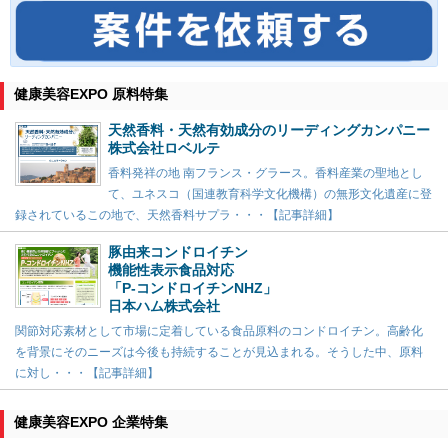
健康美容EXPO 原料特集
天然香料・天然有効成分のリーディングカンパニー
株式会社ロベルテ
香料発祥の地 南フランス・グラース。香料産業の聖地とし
て、ユネスコ（国連教育科学文化機構）の無形文化遺産に登
録されているこの地で、天然香料サプラ・・・【記事詳細】
豚由来コンドロイチン
機能性表示食品対応
「P-コンドロイチンNHZ」
日本ハム株式会社
関節対応素材として市場に定着している食品原料のコンドロイチン。高齢化
を背景にそのニーズは今後も持続することが見込まれる。そうした中、原料
に対し・・・【記事詳細】
健康美容EXPO 企業特集