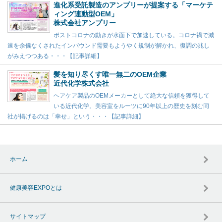
進化系受託製造のアンプリーが提案する「マーケテ
ィング連動型OEM」
株式会社アンプリー
ポストコロナの動きが水面下で加速している。コロナ禍で減
速を余儀なくされたインバウンド需要もようやく規制が解かれ、復調の兆し
がみえつつある・・・【記事詳細】
髪を知り尽くす唯一無二のOEM企業
近代化学株式会社
ヘアケア製品のOEMメーカーとして絶大な信頼を獲得して
いる近代化学。美容室をルーツに90年以上の歴史を刻む同
社が掲げるのは「幸せ」という・・・【記事詳細】
ホーム
健康美容EXPOとは
サイトマップ