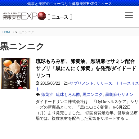
健康と美容のニュースなら健康美容EXPOニュース
HOME
>
黒ニンニク
黒ニンニク
琉球もろみ酢、卵黄油、黒胡麻セサミン配合
サプリ「黒にんにく卵黄」を発売/ダイドード
リンコ
2015/06/22
-
サプリメント
,
リリース
,
リリースリス
ト
卵黄油
,
琉球もろみ酢
,
黒ニンニク
,
黒胡麻セサミン
ダイドードリンコ株式会社は、「DyDoヘルスケア」シリ
ーズの新商品として、「黒にんにく卵黄」を6月22日
（月）より発売しました。 ◎開発背景近年、健康食品市
場では、複数素材を配合した元気をサポートする …