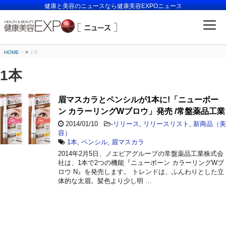
健康と美容のニュースなら健康美容EXPOニュース
HOME
>
1本
1本
眉マスカラとペンシルが1本に!「ニューボー
ン カラーリングWブロウ」発売 /常盤薬品工業
2014/01/10
-
リリース
,
リリースリスト
,
新商品（美
容）
1本
,
ペンシル
,
眉マスカラ
2014年2月5日、ノエビアグループの常盤薬品工業株式会
社は、1本で2つの機能『ニューボーン カラーリングWブ
ロウ N』を発売します。 トレンドは、ふんわりとした立
体的な太眉。髪色より少し明 …