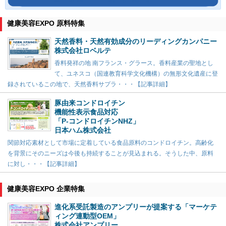
健康美容EXPO 原料特集
天然香料・天然有効成分のリーディングカンパニー
株式会社ロベルテ
香料発祥の地 南フランス・グラース。香料産業の聖地とし
て、ユネスコ（国連教育科学文化機構）の無形文化遺産に登
録されているこの地で、天然香料サプラ・・・【記事詳細】
豚由来コンドロイチン
機能性表示食品対応
「P-コンドロイチンNHZ」
日本ハム株式会社
関節対応素材として市場に定着している食品原料のコンドロイチン。高齢化
を背景にそのニーズは今後も持続することが見込まれる。そうした中、原料
に対し・・・【記事詳細】
健康美容EXPO 企業特集
進化系受託製造のアンプリーが提案する「マーケテ
ィング連動型OEM」
株式会社アンプリー