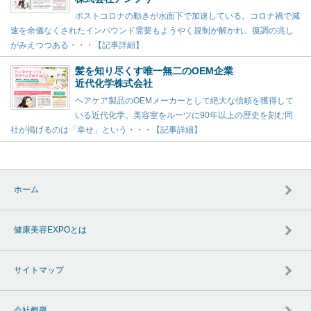
ポストコロナの動きが水面下で加速している。コロナ禍で減
速を余儀なくされたインバウンド需要もようやく規制が解かれ、復調の兆し
がみえつつある・・・【記事詳細】
髪を知り尽くす唯一無二のOEM企業
近代化学株式会社
ヘアケア製品のOEMメーカーとして絶大な信頼を獲得して
いる近代化学。美容室をルーツに90年以上の歴史を刻む同
社が掲げるのは「幸せ」という・・・【記事詳細】
ホーム
健康美容EXPOとは
サイトマップ
会社概要