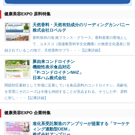
健康美容EXPO 原料特集
天然香料・天然有効成分のリーディングカンパニー
株式会社ロベルテ
香料発祥の地 南フランス・グラース。香料産業の聖地とし
て、ユネスコ（国連教育科学文化機構）の無形文化遺産に登
録されているこの地で、天然香料サプラ・・・【記事詳細】
豚由来コンドロイチン
機能性表示食品対応
「P-コンドロイチンNHZ」
日本ハム株式会社
関節対応素材として市場に定着している食品原料のコンドロイチン。高齢化
を背景にそのニーズは今後も持続することが見込まれる。そうした中、原料
に対し・・・【記事詳細】
健康美容EXPO 企業特集
進化系受託製造のアンプリーが提案する「マーケテ
ィング連動型OEM」
株式会社アンプリー