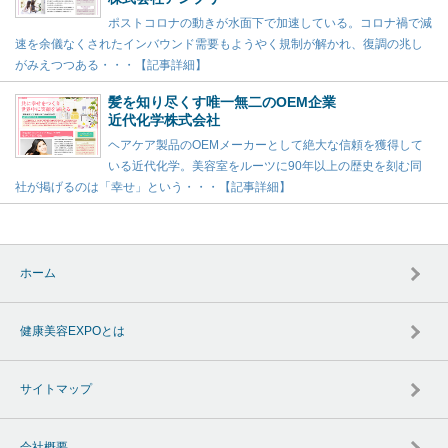
ポストコロナの動きが水面下で加速している。コロナ禍で減
速を余儀なくされたインバウンド需要もようやく規制が解かれ、復調の兆し
がみえつつある・・・【記事詳細】
髪を知り尽くす唯一無二のOEM企業
近代化学株式会社
ヘアケア製品のOEMメーカーとして絶大な信頼を獲得して
いる近代化学。美容室をルーツに90年以上の歴史を刻む同
社が掲げるのは「幸せ」という・・・【記事詳細】
ホーム
健康美容EXPOとは
サイトマップ
会社概要