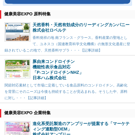
健康美容EXPO 原料特集
天然香料・天然有効成分のリーディングカンパニー
株式会社ロベルテ
香料発祥の地 南フランス・グラース。香料産業の聖地とし
て、ユネスコ（国連教育科学文化機構）の無形文化遺産に登
録されているこの地で、天然香料サプラ・・・【記事詳細】
豚由来コンドロイチン
機能性表示食品対応
「P-コンドロイチンNHZ」
日本ハム株式会社
関節対応素材として市場に定着している食品原料のコンドロイチン。高齢化
を背景にそのニーズは今後も持続することが見込まれる。そうした中、原料
に対し・・・【記事詳細】
健康美容EXPO 企業特集
進化系受託製造のアンプリーが提案する「マーケテ
ィング連動型OEM」
株式会社アンプリー