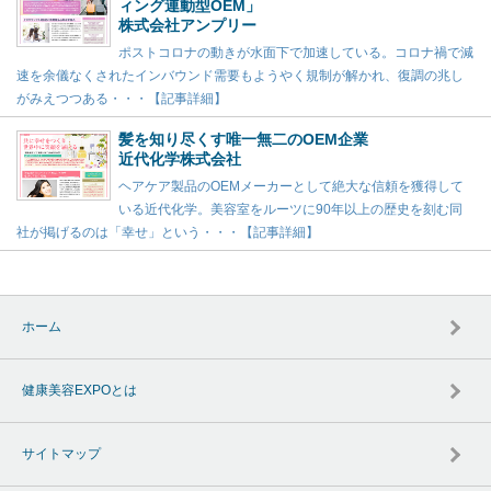
ィング連動型OEM」
株式会社アンプリー
ポストコロナの動きが水面下で加速している。コロナ禍で減
速を余儀なくされたインバウンド需要もようやく規制が解かれ、復調の兆し
がみえつつある・・・【記事詳細】
髪を知り尽くす唯一無二のOEM企業
近代化学株式会社
ヘアケア製品のOEMメーカーとして絶大な信頼を獲得して
いる近代化学。美容室をルーツに90年以上の歴史を刻む同
社が掲げるのは「幸せ」という・・・【記事詳細】
ホーム
健康美容EXPOとは
サイトマップ