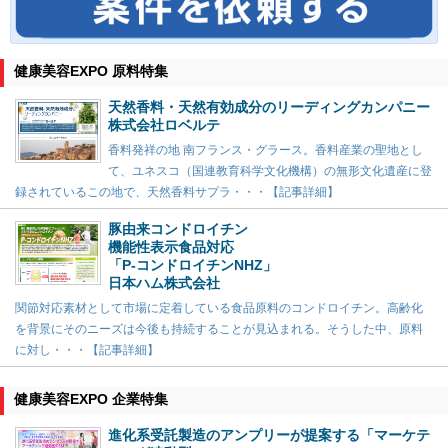
健康美容EXPO 原料特集
天然香料・天然有効成分のリーディングカンパニー
株式会社ロベルテ
香料発祥の地 南フランス・グラース。香料産業の聖地とし
て、ユネスコ（国連教育科学文化機構）の無形文化遺産に登
録されているこの地で、天然香料サプラ・・・【記事詳細】
豚由来コンドロイチン
機能性表示食品対応
「P-コンドロイチンNHZ」
日本ハム株式会社
関節対応素材として市場に定着している食品原料のコンドロイチン。高齢化
を背景にそのニーズは今後も持続することが見込まれる。そうした中、原料
に対し・・・【記事詳細】
健康美容EXPO 企業特集
進化系受託製造のアンプリーが提案する「マーケテ