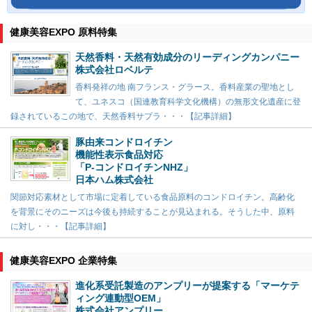
健康美容EXPO 原料特集
天然香料・天然有効成分のリーディングカンパニー
株式会社ロベルテ
香料発祥の地 南フランス・グラース。香料産業の聖地とし
て、ユネスコ（国連教育科学文化機構）の無形文化遺産に登
録されているこの地で、天然香料サプラ・・・【記事詳細】
豚由来コンドロイチン
機能性表示食品対応
「P-コンドロイチンNHZ」
日本ハム株式会社
関節対応素材として市場に定着している食品原料のコンドロイチン。高齢化
を背景にそのニーズは今後も持続することが見込まれる。そうした中、原料
に対し・・・【記事詳細】
健康美容EXPO 企業特集
進化系受託製造のアンプリーが提案する「マーケテ
ィング連動型OEM」
株式会社アンプリー