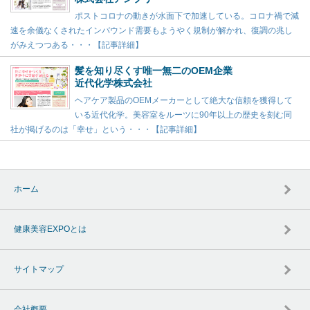
ポストコロナの動きが水面下で加速している。コロナ禍で減
速を余儀なくされたインバウンド需要もようやく規制が解かれ、復調の兆し
がみえつつある・・・【記事詳細】
髪を知り尽くす唯一無二のOEM企業
近代化学株式会社
ヘアケア製品のOEMメーカーとして絶大な信頼を獲得して
いる近代化学。美容室をルーツに90年以上の歴史を刻む同
社が掲げるのは「幸せ」という・・・【記事詳細】
ホーム
健康美容EXPOとは
サイトマップ
会社概要