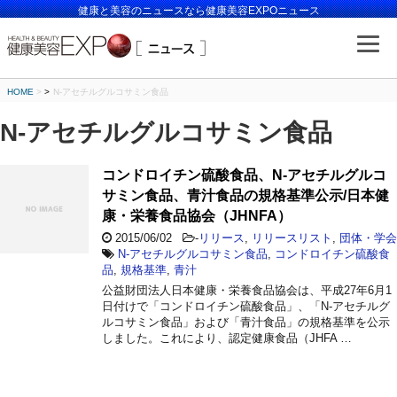
健康と美容のニュースなら健康美容EXPOニュース
HOME
>
N-アセチルグルコサミン食品
N-アセチルグルコサミン食品
コンドロイチン硫酸食品、N-アセチルグルコ
サミン食品、青汁食品の規格基準公示/日本健
康・栄養食品協会（JHNFA）
2015/06/02
-
リリース
,
リリースリスト
,
団体・学会
N-アセチルグルコサミン食品
,
コンドロイチン硫酸食
品
,
規格基準
,
青汁
公益財団法人日本健康・栄養食品協会は、平成27年6月1
日付けで「コンドロイチン硫酸食品」、「N-アセチルグ
ルコサミン食品」および「青汁食品」の規格基準を公示
しました。これにより、認定健康食品（JHFA …