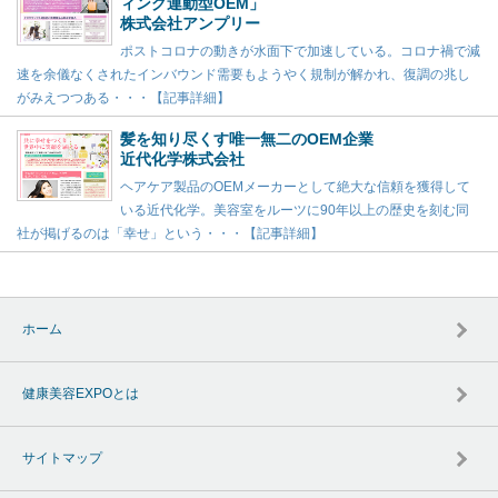
ィング連動型OEM」
株式会社アンプリー
ポストコロナの動きが水面下で加速している。コロナ禍で減
速を余儀なくされたインバウンド需要もようやく規制が解かれ、復調の兆し
がみえつつある・・・【記事詳細】
髪を知り尽くす唯一無二のOEM企業
近代化学株式会社
ヘアケア製品のOEMメーカーとして絶大な信頼を獲得して
いる近代化学。美容室をルーツに90年以上の歴史を刻む同
社が掲げるのは「幸せ」という・・・【記事詳細】
ホーム
健康美容EXPOとは
サイトマップ