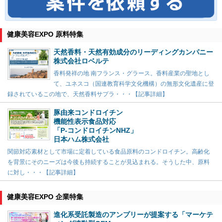
健康美容EXPO 原料特集
天然香料・天然有効成分のリーディングカンパニー
株式会社ロベルテ
香料発祥の地 南フランス・グラース。香料産業の聖地とし
て、ユネスコ（国連教育科学文化機構）の無形文化遺産に登
録されているこの地で、天然香料サプラ・・・【記事詳細】
豚由来コンドロイチン
機能性表示食品対応
「P-コンドロイチンNHZ」
日本ハム株式会社
関節対応素材として市場に定着している食品原料のコンドロイチン。高齢化
を背景にそのニーズは今後も持続することが見込まれる。そうした中、原料
に対し・・・【記事詳細】
健康美容EXPO 企業特集
進化系受託製造のアンプリーが提案する「マーケテ