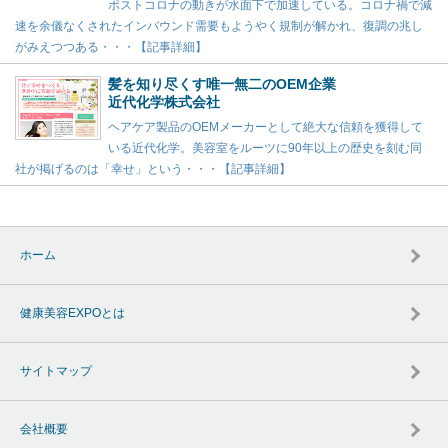
ポストコロナの動きが水面下で加速している。コロナ禍で減
速を余儀なくされたインバウンド需要もようやく規制が解かれ、復調の兆し
がみえつつある・・・【記事詳細】
髪を知り尽くす唯一無二のOEM企業
近代化学株式会社
ヘアケア製品のOEMメーカーとして絶大な信頼を獲得して
いる近代化学。美容室をルーツに90年以上の歴史を刻む同
社が掲げるのは「幸せ」という・・・【記事詳細】
ホーム
健康美容EXPOとは
サイトマップ
会社概要