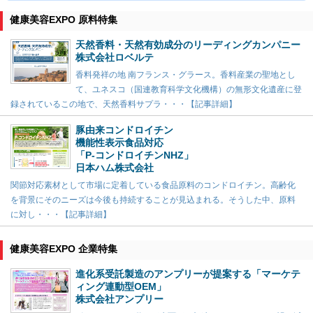
健康美容EXPO 原料特集
天然香料・天然有効成分のリーディングカンパニー
株式会社ロベルテ
香料発祥の地 南フランス・グラース。香料産業の聖地とし
て、ユネスコ（国連教育科学文化機構）の無形文化遺産に登
録されているこの地で、天然香料サプラ・・・【記事詳細】
豚由来コンドロイチン
機能性表示食品対応
「P-コンドロイチンNHZ」
日本ハム株式会社
関節対応素材として市場に定着している食品原料のコンドロイチン。高齢化
を背景にそのニーズは今後も持続することが見込まれる。そうした中、原料
に対し・・・【記事詳細】
健康美容EXPO 企業特集
進化系受託製造のアンプリーが提案する「マーケテ
ィング連動型OEM」
株式会社アンプリー