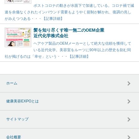
ポストコロナの動きが水面下で加速している。コロナ禍で減
速を余儀なくされたインバウンド需要もようやく規制が解かれ、復調の兆し
がみえつつある・・・【記事詳細】
髪を知り尽くす唯一無二のOEM企業
近代化学株式会社
ヘアケア製品のOEMメーカーとして絶大な信頼を獲得して
いる近代化学。美容室をルーツに90年以上の歴史を刻む同
社が掲げるのは「幸せ」という・・・【記事詳細】
ホーム
健康美容EXPOとは
サイトマップ
会社概要