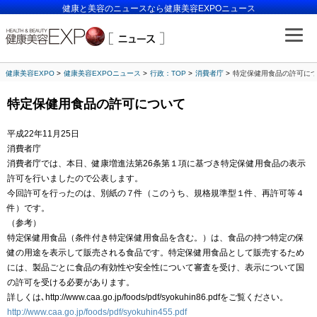
健康と美容のニュースなら健康美容EXPOニュース
健康美容EXPO
健康美容EXPOニュース
行政：TOP
消費者庁
特定保健用食品の許可に
特定保健用食品の許可について
平成22年11月25日
消費者庁
消費者庁では、本日、健康増進法第26条第１項に基づき特定保健用食品の表示
許可を行いましたので公表します。
今回許可を行ったのは、別紙の７件（このうち、規格規準型１件、再許可等４
件）です。
（参考）
特定保健用食品（条件付き特定保健用食品を含む。）は、食品の持つ特定の保
健の用途を表示して販売される食品です。特定保健用食品として販売するため
には、製品ごとに食品の有効性や安全性について審査を受け、表示について国
の許可を受ける必要があります。
詳しくは､http://www.caa.go.jp/foods/pdf/syokuhin86.pdfをご覧ください。
http://www.caa.go.jp/foods/pdf/syokuhin455.pdf