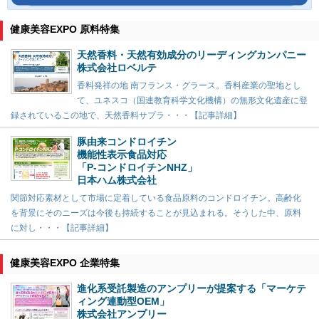
健康美容EXPO 原料特集
天然香料・天然有効成分のリーディングカンパニー
株式会社ロベルテ
香料発祥の地 南フランス・グラース。香料産業の聖地とし
て、ユネスコ（国連教育科学文化機構）の無形文化遺産に登
録されているこの地で、天然香料サプラ・・・【記事詳細】
豚由来コンドロイチン
機能性表示食品対応
「P-コンドロイチンNHZ」
日本ハム株式会社
関節対応素材として市場に定着している食品原料のコンドロイチン。高齢化
を背景にそのニーズは今後も持続することが見込まれる。そうした中、原料
に対し・・・【記事詳細】
健康美容EXPO 企業特集
進化系受託製造のアンプリーが提案する「マーケテ
ィング連動型OEM」
株式会社アンプリー