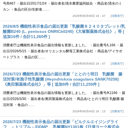
号/B467 ・届出日/2017/1/24 ・届出者名/清水農業協同組合 ・商品名/清水のミ
カン ・食品の区分/生鮮食……
2026年08月06日 16：47
消費者庁
2026/8/5 機能性表示食品の届出更新「乳酸菌Ｂ２４０タブレット/乳
酸菌B240 (L. pentosus ONRICb0240)《大塚製薬株式会社》」等 [
追加10件 / 合計11,260件 ]
消費者庁は機能性表示食品の届出情報を更新しました。 ・届出番号/L166 ・届
出日/2026/5/15 ・届出者名/オリエンタル酵母工業株式会社 ・商品名/アイサポ
ートプラス ・食品の区……
2026年08月06日 16：47
消費者庁
2026/7/23 機能性表示食品の届出更新「ととのう明日 乳酸菌 腸
活対策/有胞子性乳酸菌 (Heyndrickxia coagulans SANK70258)
《奥田製薬株式会社》」等 [ 追加9件 / 合計11,259件 ]
消費者庁は機能性表示食品の届出情報を更新しました。 ・届出番号/K1166 ・届
出日/2026/3/30 ・届出者名/奥田製薬株式会社 ・商品名/ととのう明日 乳酸菌 腸
活対策 ・食品の……
2026年08月04日 16：13
消費者庁
2026/7/23 機能性表示食品の届出更新「ピルクルエイジングライ
フ －トリプル－/DDMP、 乳酸菌NY1301株《日清ヨーク株式会