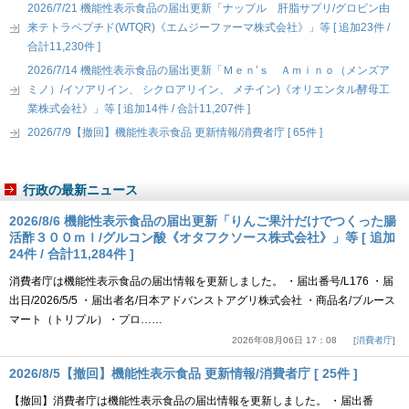
2026/7/21 機能性表示食品の届出更新「ナップル 肝脂サプリ/グロビン由
来テトラペプチド(WTQR)《エムジーファーマ株式会社》」等 [ 追加23件 /
合計11,230件 ]
2026/7/14 機能性表示食品の届出更新「Ｍｅｎ’ｓ Ａｍｉｎｏ（メンズア
ミノ）/イソアリイン、 シクロアリイン、 メチイン)《オリエンタル酵母工
業株式会社》」等 [ 追加14件 / 合計11,207件 ]
2026/7/9【撤回】機能性表示食品 更新情報/消費者庁 [ 65件 ]
行政の最新ニュース
2026/8/6 機能性表示食品の届出更新「りんご果汁だけでつくった腸
活酢３００ｍｌ/グルコン酸《オタフクソース株式会社》」等 [ 追加
24件 / 合計11,284件 ]
消費者庁は機能性表示食品の届出情報を更新しました。 ・届出番号/L176 ・届
出日/2026/5/5 ・届出者名/日本アドバンストアグリ株式会社 ・商品名/ブルース
マート（トリプル）・プロ……
2026年08月06日 17：08
消費者庁
2026/8/5【撤回】機能性表示食品 更新情報/消費者庁 [ 25件 ]
【撤回】消費者庁は機能性表示食品の届出情報を更新しました。 ・届出番