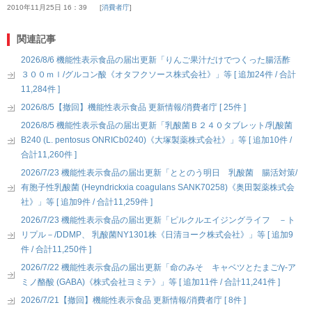
2010年11月25日 16：39
消費者庁
関連記事
2026/8/6 機能性表示食品の届出更新「りんご果汁だけでつくった腸活酢
３００ｍｌ/グルコン酸《オタフクソース株式会社》」等 [ 追加24件 / 合計
11,284件 ]
2026/8/5【撤回】機能性表示食品 更新情報/消費者庁 [ 25件 ]
2026/8/5 機能性表示食品の届出更新「乳酸菌Ｂ２４０タブレット/乳酸菌
B240 (L. pentosus ONRICb0240)《大塚製薬株式会社》」等 [ 追加10件 /
合計11,260件 ]
2026/7/23 機能性表示食品の届出更新「ととのう明日 乳酸菌 腸活対策/
有胞子性乳酸菌 (Heyndrickxia coagulans SANK70258)《奥田製薬株式会
社》」等 [ 追加9件 / 合計11,259件 ]
2026/7/23 機能性表示食品の届出更新「ピルクルエイジングライフ －ト
リプル－/DDMP、 乳酸菌NY1301株《日清ヨーク株式会社》」等 [ 追加9
件 / 合計11,250件 ]
2026/7/22 機能性表示食品の届出更新「命のみそ キャベツとたまご/γ-ア
ミノ酪酸 (GABA)《株式会社ヨミテ》」等 [ 追加11件 / 合計11,241件 ]
2026/7/21【撤回】機能性表示食品 更新情報/消費者庁 [ 8件 ]