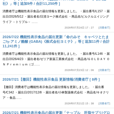
社》」等 [ 追加9件 / 合計11,250件 ]
消費者庁は機能性表示食品の届出情報を更新しました。 ・届出番号/L157 ・届
出日/2026/5/12 ・届出者名/日清ヨーク株式会社 ・商品名/ピルクルエイジング
ライフ －トリプル－ ……
2026年07月24日 17：27
消費者庁
2026/7/22 機能性表示食品の届出更新「命のみそ キャベツとたま
ご/γ-アミノ酪酸 (GABA)《株式会社ヨミテ》」等 [ 追加11件 / 合計
11,241件 ]
消費者庁は機能性表示食品の届出情報を更新しました。 ・届出番号/L146 ・届
出日/2026/4/23 ・届出者名/ゼリア新薬工業株式会社 ・商品名/ＧＯＬＤＡＹ Ｏ
Ｎ Ｐｒｅｍｉｕｍ（ゴ……
2026年07月23日 12：06
消費者庁
2026/7/21【撤回】機能性表示食品 更新情報/消費者庁 [ 8件 ]
【撤回】消費者庁は機能性表示食品の届出情報を更新しました。 ・届出番
号/C342 ・届出日/2017/12/8 ・届出者名/小林製薬株式会社 ・商品名/キオクリ
ア ・食品……
2026年07月21日 15：38
消費者庁
2026/7/21 機能性表示食品の届出更新「ナップル 肝脂サプリ/グロ