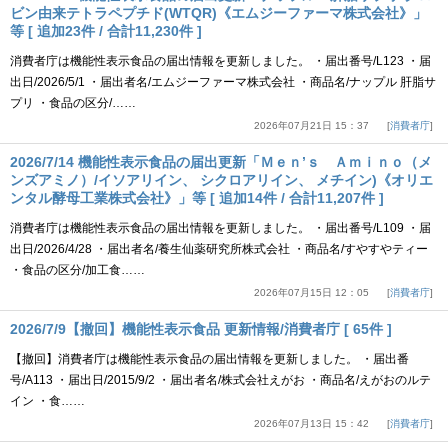
ビン由来テトラペプチド(WTQR)《エムジーファーマ株式会社》」
等 [ 追加23件 / 合計11,230件 ]
消費者庁は機能性表示食品の届出情報を更新しました。 ・届出番号/L123 ・届
出日/2026/5/1 ・届出者名/エムジーファーマ株式会社 ・商品名/ナップル 肝脂サ
プリ ・食品の区分/……
2026年07月21日 15：37
消費者庁
2026/7/14 機能性表示食品の届出更新「Ｍｅｎ’ｓ Ａｍｉｎｏ（メ
ンズアミノ）/イソアリイン、 シクロアリイン、 メチイン)《オリエ
ンタル酵母工業株式会社》」等 [ 追加14件 / 合計11,207件 ]
消費者庁は機能性表示食品の届出情報を更新しました。 ・届出番号/L109 ・届
出日/2026/4/28 ・届出者名/養生仙薬研究所株式会社 ・商品名/すやすやティー
・食品の区分/加工食……
2026年07月15日 12：05
消費者庁
2026/7/9【撤回】機能性表示食品 更新情報/消費者庁 [ 65件 ]
【撤回】消費者庁は機能性表示食品の届出情報を更新しました。 ・届出番
号/A113 ・届出日/2015/9/2 ・届出者名/株式会社えがお ・商品名/えがおのルテ
イン ・食……
2026年07月13日 15：42
消費者庁