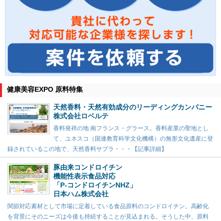
健康美容EXPO 原料特集
天然香料・天然有効成分のリーディングカンパニー
株式会社ロベルテ
香料発祥の地 南フランス・グラース。香料産業の聖地とし
て、ユネスコ（国連教育科学文化機構）の無形文化遺産に登
録されているこの地で、天然香料サプラ・・・【記事詳細】
豚由来コンドロイチン
機能性表示食品対応
「P-コンドロイチンNHZ」
日本ハム株式会社
関節対応素材として市場に定着している食品原料のコンドロイチン。高齢化
を背景にそのニーズは今後も持続することが見込まれる。そうした中、原料