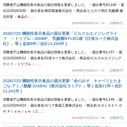
消費者庁は機能性表示食品の届出情報を更新しました。 ・届出番号/K1166 ・届
出日/2026/3/30 ・届出者名/奥田製薬株式会社 ・商品名/ととのう明日 乳酸菌 腸
活対策 ・食品の……
2026年08月04日 16：13
消費者庁
2026/7/23 機能性表示食品の届出更新「ピルクルエイジングライ
フ －トリプル－/DDMP、 乳酸菌NY1301株《日清ヨーク株式会
社》」等 [ 追加9件 / 合計11,250件 ]
消費者庁は機能性表示食品の届出情報を更新しました。 ・届出番号/L157 ・届
出日/2026/5/12 ・届出者名/日清ヨーク株式会社 ・商品名/ピルクルエイジング
ライフ －トリプル－ ……
2026年07月24日 17：27
消費者庁
2026/7/22 機能性表示食品の届出更新「命のみそ キャベツとたま
ご/γ-アミノ酪酸 (GABA)《株式会社ヨミテ》」等 [ 追加11件 / 合計
11,241件 ]
消費者庁は機能性表示食品の届出情報を更新しました。 ・届出番号/L146 ・届
出日/2026/4/23 ・届出者名/ゼリア新薬工業株式会社 ・商品名/ＧＯＬＤＡＹ Ｏ
Ｎ Ｐｒｅｍｉｕｍ（ゴ……
2026年07月23日 12：06
消費者庁