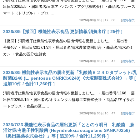
消費者庁は機能性表示食品の届出情報を更新しました。 ・届出番号/L176 ・届
出日/2026/5/5 ・届出者名/日本アドバンストアグリ株式会社 ・商品名/ブルース
マート（トリプル）・プロ……
2026年08月06日 17：08
消費者庁
2026/8/5【撤回】機能性表示食品 更新情報/消費者庁 [ 25件 ]
【撤回】消費者庁は機能性表示食品の届出情報を更新しました。 ・届出番
号/B467 ・届出日/2017/1/24 ・届出者名/清水農業協同組合 ・商品名/清水のミ
カン ・食品の区分/生鮮食……
2026年08月06日 16：47
消費者庁
2026/8/5 機能性表示食品の届出更新「乳酸菌Ｂ２４０タブレット/乳
酸菌B240 (L. pentosus ONRICb0240)《大塚製薬株式会社》」等 [
追加10件 / 合計11,260件 ]
消費者庁は機能性表示食品の届出情報を更新しました。 ・届出番号/L166 ・届
出日/2026/5/15 ・届出者名/オリエンタル酵母工業株式会社 ・商品名/アイサポ
ートプラス ・食品の区……
2026年08月06日 16：47
消費者庁
2026/7/23 機能性表示食品の届出更新「ととのう明日 乳酸菌 腸
活対策/有胞子性乳酸菌 (Heyndrickxia coagulans SANK70258)
《奥田製薬株式会社》」等 [ 追加9件 / 合計11,259件 ]