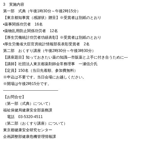
3 実施内容
第一部 式典（午後1時30分～午後2時15分）
【東京都知事賞（感謝状）贈呈】※受賞者は別紙のとおり
•薬事関係功労者 16名
•薬物乱用防止関係功労者 12名
【厚生労働統計功労者功績表彰】※受賞者は別紙のとおり
•厚生労働省大臣官房統計情報部長表彰受賞者 2名
第二部 おくすり講座（午後2時30分～午後3時30分）
【講座題目】知っておきたい薬の知識―市販薬と上手に付き合うために―
【講師】社団法人東京都薬剤師会常務理事 一瀬信介氏
【定員】150名（当日先着順、参加費無料）
※申込は不要です。当日会場にお越しください。
※開場は午後2時15分です。
——————————————–
【お問合せ】
（第一部（式典）について）
福祉保健局健康安全部薬務課
電話 03-5320-4511
（第二部（おくすり講座）について）
東京都健康安全研究センター
企画調整部健康危機管理情報課