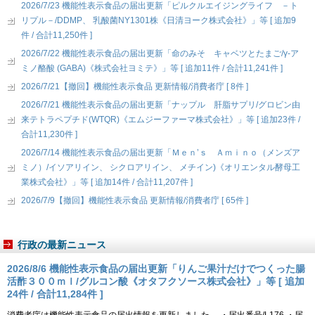
2026/7/23 機能性表示食品の届出更新「ピルクルエイジングライフ －ト
リプル－/DDMP、 乳酸菌NY1301株《日清ヨーク株式会社》」等 [ 追加9
件 / 合計11,250件 ]
2026/7/22 機能性表示食品の届出更新「命のみそ キャベツとたまご/γ-ア
ミノ酪酸 (GABA)《株式会社ヨミテ》」等 [ 追加11件 / 合計11,241件 ]
2026/7/21【撤回】機能性表示食品 更新情報/消費者庁 [ 8件 ]
2026/7/21 機能性表示食品の届出更新「ナップル 肝脂サプリ/グロビン由
来テトラペプチド(WTQR)《エムジーファーマ株式会社》」等 [ 追加23件 /
合計11,230件 ]
2026/7/14 機能性表示食品の届出更新「Ｍｅｎ’ｓ Ａｍｉｎｏ（メンズア
ミノ）/イソアリイン、 シクロアリイン、 メチイン)《オリエンタル酵母工
業株式会社》」等 [ 追加14件 / 合計11,207件 ]
2026/7/9【撤回】機能性表示食品 更新情報/消費者庁 [ 65件 ]
行政の最新ニュース
2026/8/6 機能性表示食品の届出更新「りんご果汁だけでつくった腸
活酢３００ｍｌ/グルコン酸《オタフクソース株式会社》」等 [ 追加
24件 / 合計11,284件 ]