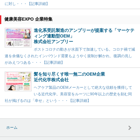
に対し・・・【記事詳細】
健康美容EXPO 企業特集
進化系受託製造のアンプリーが提案する「マーケテ
ィング連動型OEM」
株式会社アンプリー
ポストコロナの動きが水面下で加速している。コロナ禍で減
速を余儀なくされたインバウンド需要もようやく規制が解かれ、復調の兆し
がみえつつある・・・【記事詳細】
髪を知り尽くす唯一無二のOEM企業
近代化学株式会社
ヘアケア製品のOEMメーカーとして絶大な信頼を獲得して
いる近代化学。美容室をルーツに90年以上の歴史を刻む同
社が掲げるのは「幸せ」という・・・【記事詳細】
ホーム