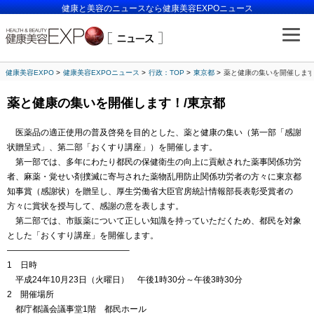
健康と美容のニュースなら健康美容EXPOニュース
健康美容EXPO
健康美容EXPOニュース
行政：TOP
東京都
薬と健康の集いを開催します
薬と健康の集いを開催します！/東京都
医薬品の適正使用の普及啓発を目的とした、薬と健康の集い（第一部「感謝
状贈呈式」、第二部「おくすり講座」）を開催します。
第一部では、多年にわたり都民の保健衛生の向上に貢献された薬事関係功労
者、麻薬・覚せい剤撲滅に寄与された薬物乱用防止関係功労者の方々に東京都
知事賞（感謝状）を贈呈し、厚生労働省大臣官房統計情報部長表彰受賞者の
方々に賞状を授与して、感謝の意を表します。
第二部では、市販薬について正しい知識を持っていただくため、都民を対象
とした「おくすり講座」を開催します。
——————————————–
1 日時
平成24年10月23日（火曜日） 午後1時30分～午後3時30分
2 開催場所
都庁都議会議事堂1階 都民ホール