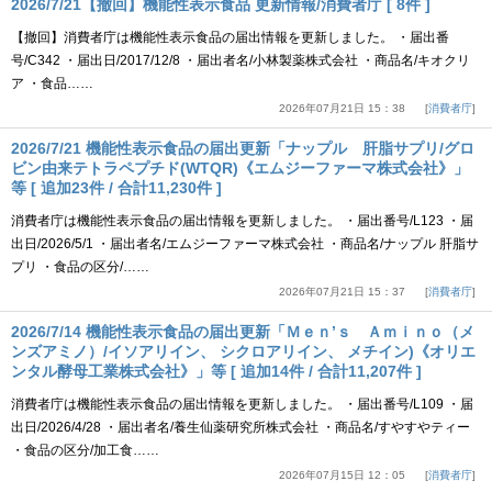
2026/7/21【撤回】機能性表示食品 更新情報/消費者庁 [ 8件 ]
【撤回】消費者庁は機能性表示食品の届出情報を更新しました。 ・届出番
号/C342 ・届出日/2017/12/8 ・届出者名/小林製薬株式会社 ・商品名/キオクリ
ア ・食品……
2026年07月21日 15：38
消費者庁
2026/7/21 機能性表示食品の届出更新「ナップル 肝脂サプリ/グロ
ビン由来テトラペプチド(WTQR)《エムジーファーマ株式会社》」
等 [ 追加23件 / 合計11,230件 ]
消費者庁は機能性表示食品の届出情報を更新しました。 ・届出番号/L123 ・届
出日/2026/5/1 ・届出者名/エムジーファーマ株式会社 ・商品名/ナップル 肝脂サ
プリ ・食品の区分/……
2026年07月21日 15：37
消費者庁
2026/7/14 機能性表示食品の届出更新「Ｍｅｎ’ｓ Ａｍｉｎｏ（メ
ンズアミノ）/イソアリイン、 シクロアリイン、 メチイン)《オリエ
ンタル酵母工業株式会社》」等 [ 追加14件 / 合計11,207件 ]
消費者庁は機能性表示食品の届出情報を更新しました。 ・届出番号/L109 ・届
出日/2026/4/28 ・届出者名/養生仙薬研究所株式会社 ・商品名/すやすやティー
・食品の区分/加工食……
2026年07月15日 12：05
消費者庁