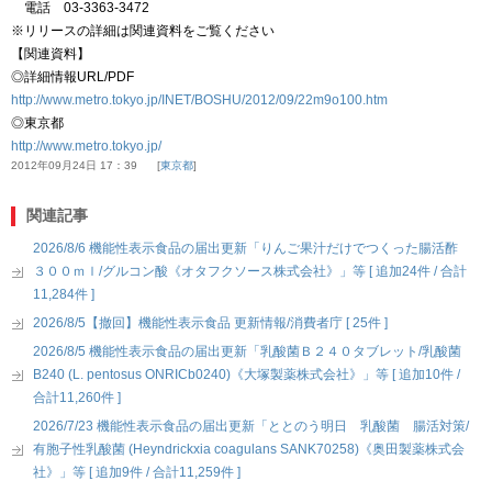
電話 03-3363-3472
※リリースの詳細は関連資料をご覧ください
【関連資料】
◎詳細情報URL/PDF
http://www.metro.tokyo.jp/INET/BOSHU/2012/09/22m9o100.htm
◎東京都
http://www.metro.tokyo.jp/
2012年09月24日 17：39
東京都
関連記事
2026/8/6 機能性表示食品の届出更新「りんご果汁だけでつくった腸活酢
３００ｍｌ/グルコン酸《オタフクソース株式会社》」等 [ 追加24件 / 合計
11,284件 ]
2026/8/5【撤回】機能性表示食品 更新情報/消費者庁 [ 25件 ]
2026/8/5 機能性表示食品の届出更新「乳酸菌Ｂ２４０タブレット/乳酸菌
B240 (L. pentosus ONRICb0240)《大塚製薬株式会社》」等 [ 追加10件 /
合計11,260件 ]
2026/7/23 機能性表示食品の届出更新「ととのう明日 乳酸菌 腸活対策/
有胞子性乳酸菌 (Heyndrickxia coagulans SANK70258)《奥田製薬株式会
社》」等 [ 追加9件 / 合計11,259件 ]