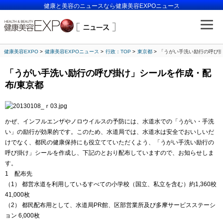
健康と美容のニュースなら健康美容EXPOニュース
健康美容EXPO
健康美容EXPOニュース
行政：TOP
東京都
「うがい手洗い励行の呼び掛
「うがい手洗い励行の呼び掛け」シールを作成・配
布/東京都
かぜ、インフルエンザやノロウイルスの予防には、水道水での「うがい・手洗
い」の励行が効果的です。このため、水道局では、水道水は安全でおいしいだ
けでなく、都民の健康保持にも役立てていただくよう、「うがい手洗い励行の
呼び掛け」シールを作成し、下記のとおり配布していますので、お知らせしま
す。
1 配布先
（1） 都営水道を利用しているすべての小学校（国立、私立を含む）約1,360校
41,000枚
（2） 都民配布用として、水道局PR館、区部営業所及び多摩サービスステーシ
ョン 6,000枚