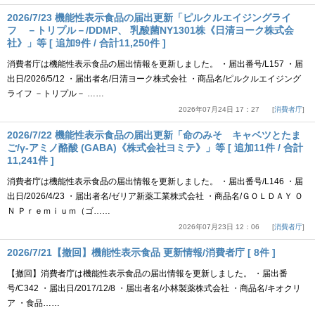
2026/7/23 機能性表示食品の届出更新「ピルクルエイジングライ
フ －トリプル－/DDMP、 乳酸菌NY1301株《日清ヨーク株式会
社》」等 [ 追加9件 / 合計11,250件 ]
消費者庁は機能性表示食品の届出情報を更新しました。 ・届出番号/L157 ・届
出日/2026/5/12 ・届出者名/日清ヨーク株式会社 ・商品名/ピルクルエイジング
ライフ －トリプル－ ……
2026年07月24日 17：27
消費者庁
2026/7/22 機能性表示食品の届出更新「命のみそ キャベツとたま
ご/γ-アミノ酪酸 (GABA)《株式会社ヨミテ》」等 [ 追加11件 / 合計
11,241件 ]
消費者庁は機能性表示食品の届出情報を更新しました。 ・届出番号/L146 ・届
出日/2026/4/23 ・届出者名/ゼリア新薬工業株式会社 ・商品名/ＧＯＬＤＡＹ Ｏ
Ｎ Ｐｒｅｍｉｕｍ（ゴ……
2026年07月23日 12：06
消費者庁
2026/7/21【撤回】機能性表示食品 更新情報/消費者庁 [ 8件 ]
【撤回】消費者庁は機能性表示食品の届出情報を更新しました。 ・届出番
号/C342 ・届出日/2017/12/8 ・届出者名/小林製薬株式会社 ・商品名/キオクリ
ア ・食品……