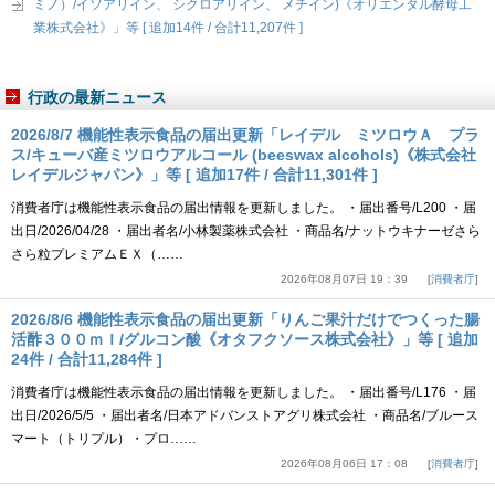
ミノ）/イソアリイン、 シクロアリイン、 メチイン)《オリエンタル酵母工
業株式会社》」等 [ 追加14件 / 合計11,207件 ]
行政の最新ニュース
2026/8/7 機能性表示食品の届出更新「レイデル ミツロウＡ プラ
ス/キューバ産ミツロウアルコール (beeswax alcohols)《株式会社
レイデルジャパン》」等 [ 追加17件 / 合計11,301件 ]
消費者庁は機能性表示食品の届出情報を更新しました。 ・届出番号/L200 ・届
出日/2026/04/28 ・届出者名/小林製薬株式会社 ・商品名/ナットウキナーゼさら
さら粒プレミアムＥＸ（……
2026年08月07日 19：39
消費者庁
2026/8/6 機能性表示食品の届出更新「りんご果汁だけでつくった腸
活酢３００ｍｌ/グルコン酸《オタフクソース株式会社》」等 [ 追加
24件 / 合計11,284件 ]
消費者庁は機能性表示食品の届出情報を更新しました。 ・届出番号/L176 ・届
出日/2026/5/5 ・届出者名/日本アドバンストアグリ株式会社 ・商品名/ブルース
マート（トリプル）・プロ……
2026年08月06日 17：08
消費者庁