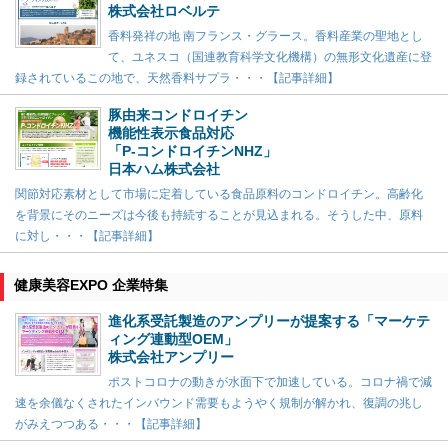
株式会社ロベルテ
香料発祥の地 南フランス・グラース。香料産業の聖地とし
て、ユネスコ（国連教育科学文化機構）の無形文化遺産に登
録されているこの地で、天然香料サプラ・・・【記事詳細】
豚由来コンドロイチン
機能性表示食品対応
「P-コンドロイチンNHZ」
日本ハム株式会社
関節対応素材として市場に定着している食品原料のコンドロイチン。高齢化
を背景にそのニーズは今後も持続することが見込まれる。そうした中、原料
に対し・・・【記事詳細】
健康美容EXPO 企業特集
進化系受託製造のアンプリーが提案する「マーケテ
ィング連動型OEM」
株式会社アンプリー
ポストコロナの動きが水面下で加速している。コロナ禍で減
速を余儀なくされたインバウンド需要もようやく規制が解かれ、復調の兆し
がみえつつある・・・【記事詳細】