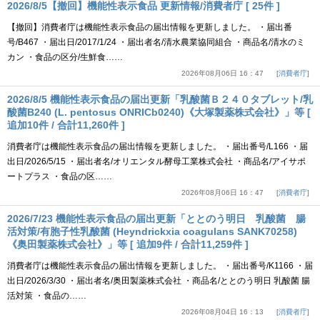
2026/8/5【撤回】機能性表示食品 更新情報/消費者庁 [ 25件 ]
【撤回】消費者庁は機能性表示食品の届出情報を更新しました。 ・届出番
号/B467 ・届出日/2017/1/24 ・届出者名/清水農業協同組合 ・商品名/清水のミ
カン ・食品の区分/生鮮食……
2026年08月06日 16：47
消費者庁
2026/8/5 機能性表示食品の届出更新「乳酸菌Ｂ２４０タブレット/乳
酸菌B240 (L. pentosus ONRICb0240)《大塚製薬株式会社》」等 [
追加10件 / 合計11,260件 ]
消費者庁は機能性表示食品の届出情報を更新しました。 ・届出番号/L166 ・届
出日/2026/5/15 ・届出者名/オリエンタル酵母工業株式会社 ・商品名/アイサポ
ートプラス ・食品の区……
2026年08月06日 16：47
消費者庁
2026/7/23 機能性表示食品の届出更新「ととのう明日 乳酸菌 腸
活対策/有胞子性乳酸菌 (Heyndrickxia coagulans SANK70258)
《奥田製薬株式会社》」等 [ 追加9件 / 合計11,259件 ]
消費者庁は機能性表示食品の届出情報を更新しました。 ・届出番号/K1166 ・届
出日/2026/3/30 ・届出者名/奥田製薬株式会社 ・商品名/ととのう明日 乳酸菌 腸
活対策 ・食品の……
2026年08月04日 16：13
消費者庁