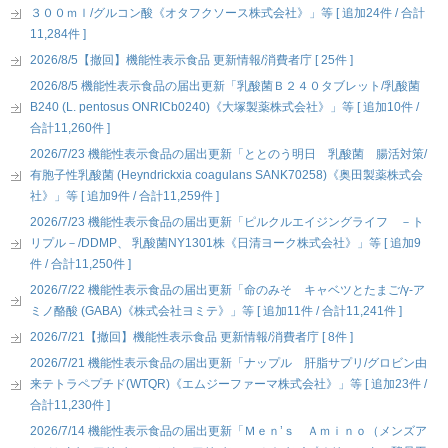
３００ｍｌ/グルコン酸《オタフクソース株式会社》」等 [ 追加24件 / 合計
11,284件 ]
2026/8/5【撤回】機能性表示食品 更新情報/消費者庁 [ 25件 ]
2026/8/5 機能性表示食品の届出更新「乳酸菌Ｂ２４０タブレット/乳酸菌
B240 (L. pentosus ONRICb0240)《大塚製薬株式会社》」等 [ 追加10件 /
合計11,260件 ]
2026/7/23 機能性表示食品の届出更新「ととのう明日 乳酸菌 腸活対策/
有胞子性乳酸菌 (Heyndrickxia coagulans SANK70258)《奥田製薬株式会
社》」等 [ 追加9件 / 合計11,259件 ]
2026/7/23 機能性表示食品の届出更新「ピルクルエイジングライフ －ト
リプル－/DDMP、 乳酸菌NY1301株《日清ヨーク株式会社》」等 [ 追加9
件 / 合計11,250件 ]
2026/7/22 機能性表示食品の届出更新「命のみそ キャベツとたまご/γ-ア
ミノ酪酸 (GABA)《株式会社ヨミテ》」等 [ 追加11件 / 合計11,241件 ]
2026/7/21【撤回】機能性表示食品 更新情報/消費者庁 [ 8件 ]
2026/7/21 機能性表示食品の届出更新「ナップル 肝脂サプリ/グロビン由
来テトラペプチド(WTQR)《エムジーファーマ株式会社》」等 [ 追加23件 /
合計11,230件 ]
2026/7/14 機能性表示食品の届出更新「Ｍｅｎ’ｓ Ａｍｉｎｏ（メンズア