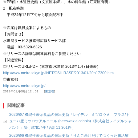
※PR館：水道歴史館（文京区本郷）、水の科学館（江東区有明）
2 配布時期
平成24年12月下旬から順次配布中
※図案は職員提案によるもの
【お問合せ】
水道局サービス推進部広報サービス課
電話 03-5320-6326
※リリースの詳細は関連資料をご参照ください
【関連資料】
◎リリースURL/PDF（東京都 水道局 2013年1月7日発表）
http://www.metro.tokyo.jp/INET/OSHIRASE/2013/01/20n17300.htm
◎東京都
http://www.metro.tokyo.jp/
2013年01月08日 12：51
東京都
関連記事
2026/8/7 機能性表示食品の届出更新「レイデル ミツロウＡ プラス/キ
ューバ産ミツロウアルコール (beeswax alcohols)《株式会社レイデルジャ
パン》」等 [ 追加17件 / 合計11,301件 ]
2026/8/6 機能性表示食品の届出更新「りんご果汁だけでつくった腸活酢