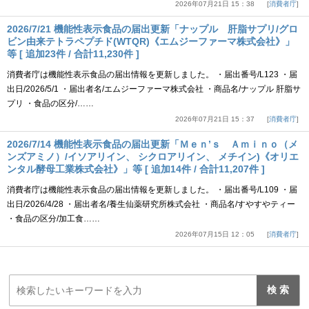
2026年07月21日 15：38
消費者庁
2026/7/21 機能性表示食品の届出更新「ナップル 肝脂サプリ/グロ
ビン由来テトラペプチド(WTQR)《エムジーファーマ株式会社》」
等 [ 追加23件 / 合計11,230件 ]
消費者庁は機能性表示食品の届出情報を更新しました。 ・届出番号/L123 ・届
出日/2026/5/1 ・届出者名/エムジーファーマ株式会社 ・商品名/ナップル 肝脂サ
プリ ・食品の区分/……
2026年07月21日 15：37
消費者庁
2026/7/14 機能性表示食品の届出更新「Ｍｅｎ’ｓ Ａｍｉｎｏ（メ
ンズアミノ）/イソアリイン、 シクロアリイン、 メチイン)《オリエ
ンタル酵母工業株式会社》」等 [ 追加14件 / 合計11,207件 ]
消費者庁は機能性表示食品の届出情報を更新しました。 ・届出番号/L109 ・届
出日/2026/4/28 ・届出者名/養生仙薬研究所株式会社 ・商品名/すやすやティー
・食品の区分/加工食……
2026年07月15日 12：05
消費者庁