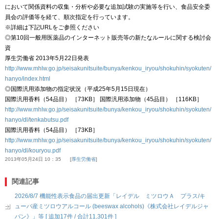
において関係資料の収集・分析や必要な追加試験の実施等を行い、食品安全委
員会の評価等を経て、順次指定を行っています。
※詳細は下記URLをご参照ください
◎第10回一般用医薬品のインターネット販売等の新たなルールに関する検討会
資
厚生労働省 2013年5月22日発表
http://www.mhlw.go.jp/seisakunitsuite/bunya/kenkou_iryou/shokuhin/syokuten/
hanyo/index.html
◎国際汎用添加物の指定状況（平成25年5月15日現在）
国際汎用香料（54品目） ［73KB］ 国際汎用添加物（45品目） ［116KB］
http://www.mhlw.go.jp/seisakunitsuite/bunya/kenkou_iryou/shokuhin/syokuten/
hanyo/dl/tenkabutsu.pdf
国際汎用香料（54品目） ［73KB］
http://www.mhlw.go.jp/seisakunitsuite/bunya/kenkou_iryou/shokuhin/syokuten/
hanyo/dl/kouryou.pdf
2013年05月24日 10：35
厚生労働省
関連記事
2026/8/7 機能性表示食品の届出更新「レイデル ミツロウＡ プラス/キ
ューバ産ミツロウアルコール (beeswax alcohols)《株式会社レイデルジャ
パン》」等 [ 追加17件 / 合計11,301件 ]