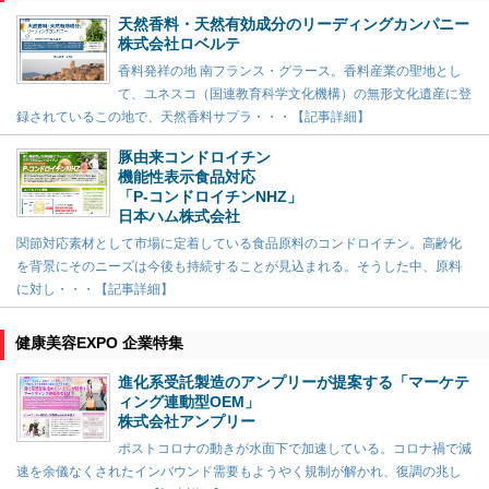
天然香料・天然有効成分のリーディングカンパニー
株式会社ロベルテ
香料発祥の地 南フランス・グラース。香料産業の聖地とし
て、ユネスコ（国連教育科学文化機構）の無形文化遺産に登
録されているこの地で、天然香料サプラ・・・【記事詳細】
豚由来コンドロイチン
機能性表示食品対応
「P-コンドロイチンNHZ」
日本ハム株式会社
関節対応素材として市場に定着している食品原料のコンドロイチン。高齢化
を背景にそのニーズは今後も持続することが見込まれる。そうした中、原料
に対し・・・【記事詳細】
健康美容EXPO 企業特集
進化系受託製造のアンプリーが提案する「マーケテ
ィング連動型OEM」
株式会社アンプリー
ポストコロナの動きが水面下で加速している。コロナ禍で減
速を余儀なくされたインバウンド需要もようやく規制が解かれ、復調の兆し