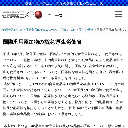
健康と美容のニュースなら健康美容EXPOニュース
健康美容EXPO
健康美容EXPOニュース
行政：TOP
厚生労働省
国際汎用添加物の指定/
国際汎用添加物の指定/厚生労働省
平成14年7月、諸外国で食塩に固結防止の目的で食品添加物として使用される
フェロシアン化物（当時、未指定添加物）が含まれた食品に対する食品衛生上
の対応を検討する中で、添加物の規制に関し、国際的に安全性評価が確立して
広く使用されているものについては、国際的な整合性を図る方向で、我が国の
現行指定制度のあり方についても見直しを行いました。
具体的には、（1）FAO/WHO合同食品添加物専門家会議（JECFA）で一定の範
囲内で安全性が確認されており、かつ、（2）米国及びEU諸国等で使用が広く
認められていて、国際的に必要性が高いと考えられる添加物（国際汎用添加
物）については、企業からの要請がなくとも、指定に向け、個別品目毎に安全
性及び必要性を検討していくとの方針が、平成14年7月26日開催の薬事・食品
衛生審議会食品衛生分科会において了承されました。
本方針に基づき、46品目の食品添加物及び54品目の香料について、厚生労働省