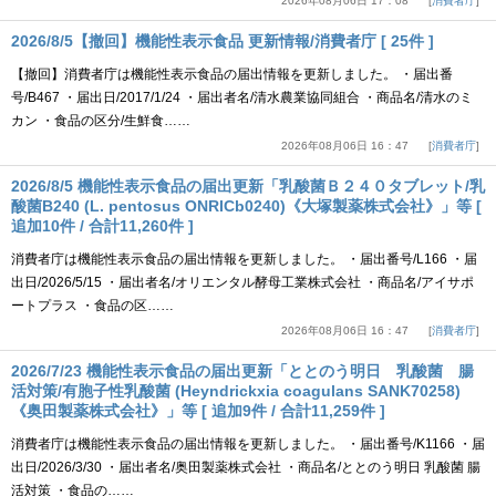
2026年08月06日 17：08
消費者庁
2026/8/5【撤回】機能性表示食品 更新情報/消費者庁 [ 25件 ]
【撤回】消費者庁は機能性表示食品の届出情報を更新しました。 ・届出番
号/B467 ・届出日/2017/1/24 ・届出者名/清水農業協同組合 ・商品名/清水のミ
カン ・食品の区分/生鮮食……
2026年08月06日 16：47
消費者庁
2026/8/5 機能性表示食品の届出更新「乳酸菌Ｂ２４０タブレット/乳
酸菌B240 (L. pentosus ONRICb0240)《大塚製薬株式会社》」等 [
追加10件 / 合計11,260件 ]
消費者庁は機能性表示食品の届出情報を更新しました。 ・届出番号/L166 ・届
出日/2026/5/15 ・届出者名/オリエンタル酵母工業株式会社 ・商品名/アイサポ
ートプラス ・食品の区……
2026年08月06日 16：47
消費者庁
2026/7/23 機能性表示食品の届出更新「ととのう明日 乳酸菌 腸
活対策/有胞子性乳酸菌 (Heyndrickxia coagulans SANK70258)
《奥田製薬株式会社》」等 [ 追加9件 / 合計11,259件 ]
消費者庁は機能性表示食品の届出情報を更新しました。 ・届出番号/K1166 ・届
出日/2026/3/30 ・届出者名/奥田製薬株式会社 ・商品名/ととのう明日 乳酸菌 腸
活対策 ・食品の……