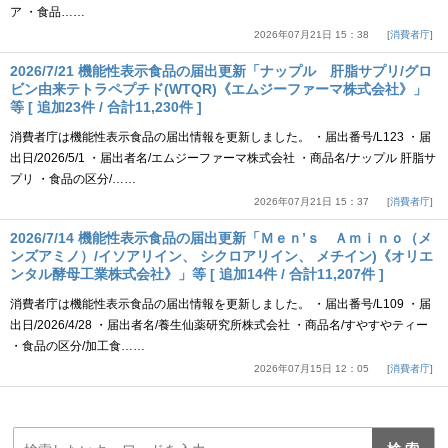
ア ・食品……
2026年07月21日 15：38
消費者庁
2026/7/21 機能性表示食品の届出更新「ナップル 肝脂サプリ/グロ
ビン由来テトラペプチド(WTQR)《エムジーファーマ株式会社》」
等 [ 追加23件 / 合計11,230件 ]
消費者庁は機能性表示食品の届出情報を更新しました。 ・届出番号/L123 ・届
出日/2026/5/1 ・届出者名/エムジーファーマ株式会社 ・商品名/ナップル 肝脂サ
プリ ・食品の区分/……
2026年07月21日 15：37
消費者庁
2026/7/14 機能性表示食品の届出更新「Ｍｅｎ’ｓ Ａｍｉｎｏ（メ
ンズアミノ）/イソアリイン、 シクロアリイン、 メチイン)《オリエ
ンタル酵母工業株式会社》」等 [ 追加14件 / 合計11,207件 ]
消費者庁は機能性表示食品の届出情報を更新しました。 ・届出番号/L109 ・届
出日/2026/4/28 ・届出者名/養生仙薬研究所株式会社 ・商品名/すやすやティー
・食品の区分/加工食……
2026年07月15日 12：05
消費者庁