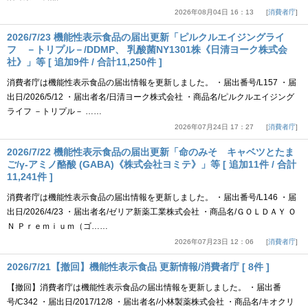
2026年08月04日 16：13
消費者庁
2026/7/23 機能性表示食品の届出更新「ピルクルエイジングライ
フ －トリプル－/DDMP、 乳酸菌NY1301株《日清ヨーク株式会
社》」等 [ 追加9件 / 合計11,250件 ]
消費者庁は機能性表示食品の届出情報を更新しました。 ・届出番号/L157 ・届
出日/2026/5/12 ・届出者名/日清ヨーク株式会社 ・商品名/ピルクルエイジング
ライフ －トリプル－ ……
2026年07月24日 17：27
消費者庁
2026/7/22 機能性表示食品の届出更新「命のみそ キャベツとたま
ご/γ-アミノ酪酸 (GABA)《株式会社ヨミテ》」等 [ 追加11件 / 合計
11,241件 ]
消費者庁は機能性表示食品の届出情報を更新しました。 ・届出番号/L146 ・届
出日/2026/4/23 ・届出者名/ゼリア新薬工業株式会社 ・商品名/ＧＯＬＤＡＹ Ｏ
Ｎ Ｐｒｅｍｉｕｍ（ゴ……
2026年07月23日 12：06
消費者庁
2026/7/21【撤回】機能性表示食品 更新情報/消費者庁 [ 8件 ]
【撤回】消費者庁は機能性表示食品の届出情報を更新しました。 ・届出番
号/C342 ・届出日/2017/12/8 ・届出者名/小林製薬株式会社 ・商品名/キオクリ