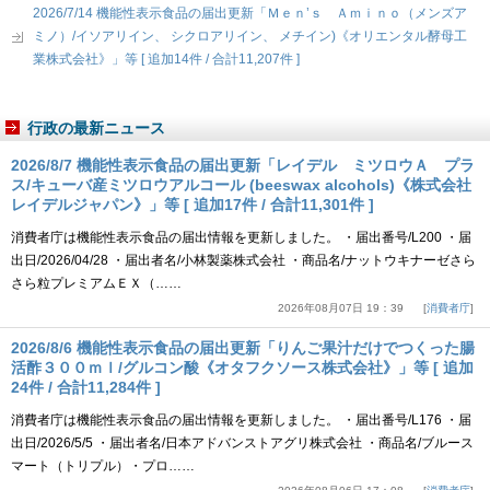
2026/7/14 機能性表示食品の届出更新「Ｍｅｎ’ｓ Ａｍｉｎｏ（メンズア
ミノ）/イソアリイン、 シクロアリイン、 メチイン)《オリエンタル酵母工
業株式会社》」等 [ 追加14件 / 合計11,207件 ]
行政の最新ニュース
2026/8/7 機能性表示食品の届出更新「レイデル ミツロウＡ プラ
ス/キューバ産ミツロウアルコール (beeswax alcohols)《株式会社
レイデルジャパン》」等 [ 追加17件 / 合計11,301件 ]
消費者庁は機能性表示食品の届出情報を更新しました。 ・届出番号/L200 ・届
出日/2026/04/28 ・届出者名/小林製薬株式会社 ・商品名/ナットウキナーゼさら
さら粒プレミアムＥＸ（……
2026年08月07日 19：39
消費者庁
2026/8/6 機能性表示食品の届出更新「りんご果汁だけでつくった腸
活酢３００ｍｌ/グルコン酸《オタフクソース株式会社》」等 [ 追加
24件 / 合計11,284件 ]
消費者庁は機能性表示食品の届出情報を更新しました。 ・届出番号/L176 ・届
出日/2026/5/5 ・届出者名/日本アドバンストアグリ株式会社 ・商品名/ブルース
マート（トリプル）・プロ……