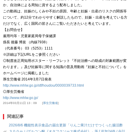
か、自治体による周知に資するよう配布しました。
この動画は、妊娠のしくみや不妊の原因、年齢と妊娠・出産のリスクの関係等
について、約12分でわかりやすく解説したもので、妊娠・出産を考えている方
だけでなく、広く国民の皆さんにご覧いただきたいと考えています。
【お問合せ】
雇用均等・児童家庭局母子保健課
係長 後藤 博規 （内線7938）
（代表番号） 03（5253）1111
※詳細は下記URLをご参照ください
◎制度改正周知用ポスター・リーフレット『不妊治療への助成の対象範囲が変
わります。』及び妊娠等に関する知識の普及用動画『妊娠と不妊について』を
ホームページに掲載しました
厚生労働省 2014年3月7日発表
http://www.mhlw.go.jp/stf/houdou/0000039733.html
◎厚生労働省
http://www.mhlw.go.jp/
2014年03月11日 13：09
厚生労働省
関連記事
2026/8/6 機能性表示食品の届出更新「りんご果汁だけでつくった腸活酢
３００ｍｌ/グルコン酸《オタフクソース株式会社》」等 [ 追加24件 / 合計