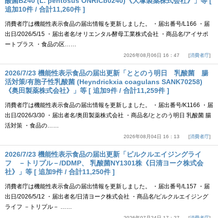
酸菌B240 (L. pentosus ONRICb0240)《大塚製薬株式会社》」等 [
追加10件 / 合計11,260件 ]
消費者庁は機能性表示食品の届出情報を更新しました。 ・届出番号/L166 ・届
出日/2026/5/15 ・届出者名/オリエンタル酵母工業株式会社 ・商品名/アイサポ
ートプラス ・食品の区……
2026年08月06日 16：47
消費者庁
2026/7/23 機能性表示食品の届出更新「ととのう明日 乳酸菌 腸
活対策/有胞子性乳酸菌 (Heyndrickxia coagulans SANK70258)
《奥田製薬株式会社》」等 [ 追加9件 / 合計11,259件 ]
消費者庁は機能性表示食品の届出情報を更新しました。 ・届出番号/K1166 ・届
出日/2026/3/30 ・届出者名/奥田製薬株式会社 ・商品名/ととのう明日 乳酸菌 腸
活対策 ・食品の……
2026年08月04日 16：13
消費者庁
2026/7/23 機能性表示食品の届出更新「ピルクルエイジングライ
フ －トリプル－/DDMP、 乳酸菌NY1301株《日清ヨーク株式会
社》」等 [ 追加9件 / 合計11,250件 ]
消費者庁は機能性表示食品の届出情報を更新しました。 ・届出番号/L157 ・届
出日/2026/5/12 ・届出者名/日清ヨーク株式会社 ・商品名/ピルクルエイジング
ライフ －トリプル－ ……
2026年07月24日 17：27
消費者庁