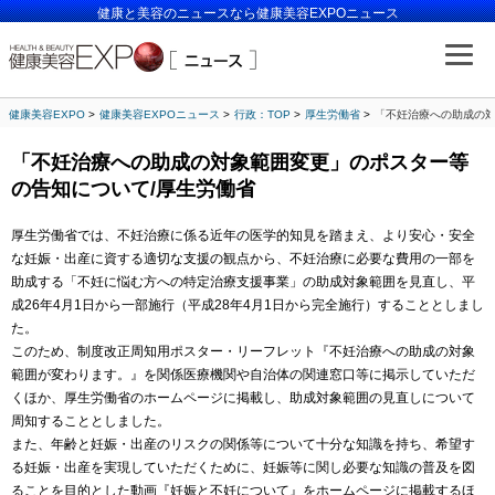
健康と美容のニュースなら健康美容EXPOニュース
健康美容EXPO
健康美容EXPOニュース
行政：TOP
厚生労働省
「不妊治療への助成の対
「不妊治療への助成の対象範囲変更」のポスター等
の告知について/厚生労働省
厚生労働省では、不妊治療に係る近年の医学的知見を踏まえ、より安心・安全
な妊娠・出産に資する適切な支援の観点から、不妊治療に必要な費用の一部を
助成する「不妊に悩む方への特定治療支援事業」の助成対象範囲を見直し、平
成26年4月1日から一部施行（平成28年4月1日から完全施行）することとしまし
た。
このため、制度改正周知用ポスター・リーフレット『不妊治療への助成の対象
範囲が変わります。』を関係医療機関や自治体の関連窓口等に掲示していただ
くほか、厚生労働省のホームページに掲載し、助成対象範囲の見直しについて
周知することとしました。
また、年齢と妊娠・出産のリスクの関係等について十分な知識を持ち、希望す
る妊娠・出産を実現していただくために、妊娠等に関し必要な知識の普及を図
ることを目的とした動画『妊娠と不妊について』をホームページに掲載するほ