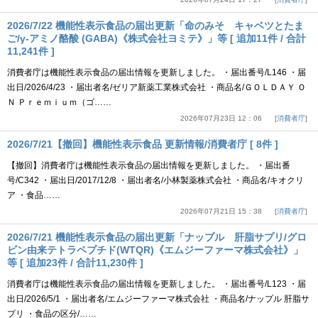
2026/7/22 機能性表示食品の届出更新「命のみそ キャベツとたま
ご/γ-アミノ酪酸 (GABA)《株式会社ヨミテ》」等 [ 追加11件 / 合計
11,241件 ]
消費者庁は機能性表示食品の届出情報を更新しました。 ・届出番号/L146 ・届
出日/2026/4/23 ・届出者名/ゼリア新薬工業株式会社 ・商品名/ＧＯＬＤＡＹ Ｏ
Ｎ Ｐｒｅｍｉｕｍ（ゴ……
2026年07月23日 12：06
消費者庁
2026/7/21【撤回】機能性表示食品 更新情報/消費者庁 [ 8件 ]
【撤回】消費者庁は機能性表示食品の届出情報を更新しました。 ・届出番
号/C342 ・届出日/2017/12/8 ・届出者名/小林製薬株式会社 ・商品名/キオクリ
ア ・食品……
2026年07月21日 15：38
消費者庁
2026/7/21 機能性表示食品の届出更新「ナップル 肝脂サプリ/グロ
ビン由来テトラペプチド(WTQR)《エムジーファーマ株式会社》」
等 [ 追加23件 / 合計11,230件 ]
消費者庁は機能性表示食品の届出情報を更新しました。 ・届出番号/L123 ・届
出日/2026/5/1 ・届出者名/エムジーファーマ株式会社 ・商品名/ナップル 肝脂サ
プリ ・食品の区分/……