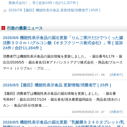
業株式会社》」等 [ 追加14件 / 合計11,207件 ]
2026/7/9【撤回】機能性表示食品 更新情報/消費者庁 [ 65件 ]
行政の最新ニュース
2026/8/6 機能性表示食品の届出更新「りんご果汁だけでつくった腸
活酢３００ｍｌ/グルコン酸《オタフクソース株式会社》」等 [ 追加
24件 / 合計11,284件 ]
消費者庁は機能性表示食品の届出情報を更新しました。 ・届出番号/L176 ・届
出日/2026/5/5 ・届出者名/日本アドバンストアグリ株式会社 ・商品名/ブルース
マート（トリプル）・プロ……
2026年08月06日 17：08
消費者庁
2026/8/5【撤回】機能性表示食品 更新情報/消費者庁 [ 25件 ]
【撤回】消費者庁は機能性表示食品の届出情報を更新しました。 ・届出番
号/B467 ・届出日/2017/1/24 ・届出者名/清水農業協同組合 ・商品名/清水のミ
カン ・食品の区分/生鮮食……
2026年08月06日 16：47
消費者庁
2026/8/5 機能性表示食品の届出更新「乳酸菌Ｂ２４０タブレット/乳