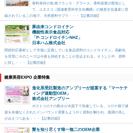
香料発祥の地 南フランス・グラース。香料産業の聖地とし
て、ユネスコ（国連教育科学文化機構）の無形文化遺産に登
録されているこの地で、天然香料サプラ・・・【記事詳細】
豚由来コンドロイチン
機能性表示食品対応
「P-コンドロイチンNHZ」
日本ハム株式会社
関節対応素材として市場に定着している食品原料のコンドロイチン。高齢化
を背景にそのニーズは今後も持続することが見込まれる。そうした中、原料
に対し・・・【記事詳細】
健康美容EXPO 企業特集
進化系受託製造のアンプリーが提案する「マーケテ
ィング連動型OEM」
株式会社アンプリー
ポストコロナの動きが水面下で加速している。コロナ禍で減
速を余儀なくされたインバウンド需要もようやく規制が解かれ、復調の兆し
がみえつつある・・・【記事詳細】
髪を知り尽くす唯一無二のOEM企業