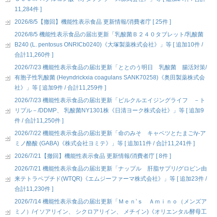
11,284件 ]
2026/8/5【撤回】機能性表示食品 更新情報/消費者庁 [ 25件 ]
2026/8/5 機能性表示食品の届出更新「乳酸菌Ｂ２４０タブレット/乳酸菌
B240 (L. pentosus ONRICb0240)《大塚製薬株式会社》」等 [ 追加10件 /
合計11,260件 ]
2026/7/23 機能性表示食品の届出更新「ととのう明日 乳酸菌 腸活対策/
有胞子性乳酸菌 (Heyndrickxia coagulans SANK70258)《奥田製薬株式会
社》」等 [ 追加9件 / 合計11,259件 ]
2026/7/23 機能性表示食品の届出更新「ピルクルエイジングライフ －ト
リプル－/DDMP、 乳酸菌NY1301株《日清ヨーク株式会社》」等 [ 追加9
件 / 合計11,250件 ]
2026/7/22 機能性表示食品の届出更新「命のみそ キャベツとたまご/γ-ア
ミノ酪酸 (GABA)《株式会社ヨミテ》」等 [ 追加11件 / 合計11,241件 ]
2026/7/21【撤回】機能性表示食品 更新情報/消費者庁 [ 8件 ]
2026/7/21 機能性表示食品の届出更新「ナップル 肝脂サプリ/グロビン由
来テトラペプチド(WTQR)《エムジーファーマ株式会社》」等 [ 追加23件 /
合計11,230件 ]
2026/7/14 機能性表示食品の届出更新「Ｍｅｎ’ｓ Ａｍｉｎｏ（メンズア
ミノ）/イソアリイン、 シクロアリイン、 メチイン)《オリエンタル酵母工