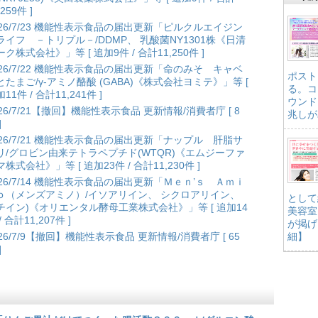
,259件 ]
026/7/23 機能性表示食品の届出更新「ピルクルエイジン
ライフ －トリプル－/DDMP、 乳酸菌NY1301株《日清
ク株式会社》」等 [ 追加9件 / 合計11,250件 ]
026/7/22 機能性表示食品の届出更新「命のみそ キャベ
ポスト
とたまご/γ-アミノ酪酸 (GABA)《株式会社ヨミテ》」等 [
る。コ
11件 / 合計11,241件 ]
ウンド
026/7/21【撤回】機能性表示食品 更新情報/消費者庁 [ 8
兆しが
]
026/7/21 機能性表示食品の届出更新「ナップル 肝脂サ
リ/グロビン由来テトラペプチド(WTQR)《エムジーファ
株式会社》」等 [ 追加23件 / 合計11,230件 ]
026/7/14 機能性表示食品の届出更新「Ｍｅｎ’ｓ Ａｍｉ
ｏ（メンズアミノ）/イソアリイン、 シクロアリイン、
として
チイン)《オリエンタル酵母工業株式会社》」等 [ 追加14
美容室
/ 合計11,207件 ]
が掲げ
026/7/9【撤回】機能性表示食品 更新情報/消費者庁 [ 65
細】
]