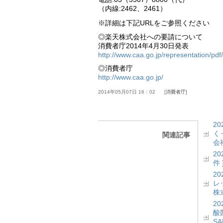
（内線:2462、2461）
※詳細は下記URLをご参照ください
◎楽天株式会社への要請について
消費者庁2014年4月30日発表
http://www.caa.go.jp/representation/p
◎消費者庁
http://www.caa.go.jp/
2014年05月07日 16：02
消費者庁
2
く
関連記事
会社
2
件 
2
レッ
株式
2
酸菌
S