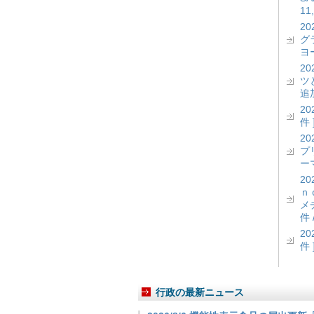
11
2
グ
ヨー
2
ツ
追加
2
件 
2
プ
ーマ
2
ｎ
メ
件 
2
件 
行政の最新ニュース