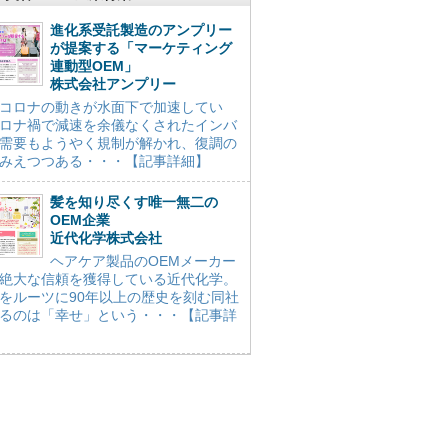
進化系受託製造のアンプリー
が提案する「マーケティング
連動型OEM」
株式会社アンプリー
コロナの動きが水面下で加速してい
ロナ禍で減速を余儀なくされたインバ
需要もようやく規制が解かれ、復調の
みえつつある・・・【記事詳細】
髪を知り尽くす唯一無二の
OEM企業
近代化学株式会社
ヘアケア製品のOEMメーカー
絶大な信頼を獲得している近代化学。
をルーツに90年以上の歴史を刻む同社
るのは「幸せ」という・・・【記事詳