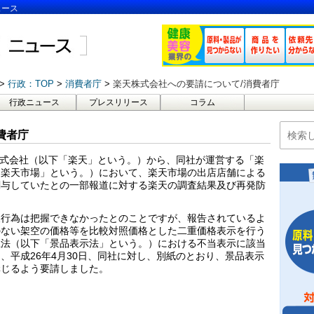
ュース
行政：TOP
消費者庁
楽天株式会社への要請について/消費者庁
行政ニュース
プレスリリース
コラム
費者庁
天株式会社（以下「楽天」という。）から、同社が運営する「楽
「楽天市場」という。）において、楽天市場の出店店舗による
関与していたとの一部報道に対する楽天の調査結果及び再発防
反行為は把握できなかったとのことですが、報告されているよ
のない架空の価格等を比較対照価格とした二重価格表示を行う
止法（以下「景品表示法」という。）における不当表示に該当
、平成26年4月30日、同社に対し、別紙のとおり、景品表示
講じるよう要請しました。