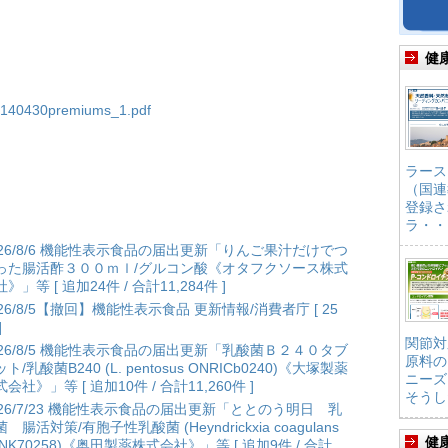
健
df/140430premiums_1.pdf
ラース
（国連
登録さ
ラ・・
026/8/6 機能性表示食品の届出更新「りんご果汁だけでつ
った腸活酢３００ｍｌ/グルコン酸《オタフクソース株式
》」等 [ 追加24件 / 合計11,284件 ]
026/8/5【撤回】機能性表示食品 更新情報/消費者庁 [ 25
]
関節対
026/8/5 機能性表示食品の届出更新「乳酸菌Ｂ２４０タブ
原料の
ト/乳酸菌B240 (L. pentosus ONRICb0240)《大塚製薬
ニーズ
会社》」等 [ 追加10件 / 合計11,260件 ]
そうし
026/7/23 機能性表示食品の届出更新「ととのう明日 乳
 腸活対策/有胞子性乳酸菌 (Heyndrickxia coagulans
健
ANK70258)《奥田製薬株式会社》」等 [ 追加9件 / 合計