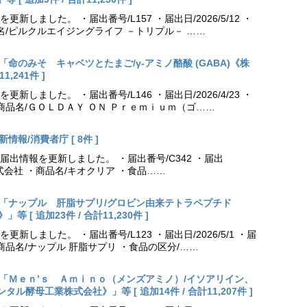
しました。 ・届出番号/L157 ・届出日/2026/5/12 ・
名/ピルクルエイジングライフ －トリプル－ ……
更新「命のみそ キャベツとたまご/γ-アミノ酪酸 (GABA)《株
,241件 ]
しました。 ・届出番号/L146 ・届出日/2026/4/23 ・
商品名/ＧＯＬＤＡＹ ＯＮ Ｐｒｅｍｉｕｍ（ゴ……
情報/消費者庁 [ 8件 ]
出情報を更新しました。 ・届出番号/C342 ・届出
薬株式会社 ・商品名/キオクリア ・食品……
出更新「ナップル 肝脂サプリ/グロビン由来テトラペプチド
[ 追加23件 / 合計11,230件 ]
しました。 ・届出番号/L123 ・届出日/2026/5/1 ・届
商品名/ナップル 肝脂サプリ ・食品の区分/……
出更新「Ｍｅｎ’ｓ Ａｍｉｎｏ（メンズアミノ）/イソアリイン、
酵母工業株式会社》」等 [ 追加14件 / 合計11,207件 ]