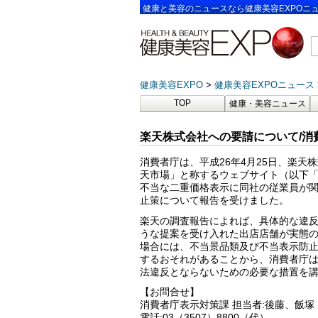
健康と美容のニュースなら健康美容EXPOニ
健康美容EXPO
健康美容EXPOニュース
TOP
健康・美容ニュース
楽天株式会社への要請について/消
消費者庁は、平成26年4月25日、楽
天市場」と称するウェブサイト（以下
不当な二重価格表示に同社の従業員が
止策について報告を受けました。
楽天の調査報告によれば、具体的な違
うな提案を受け入れた出店店舗が実態
場合には、不当景品類及び不当表示防
するおそれがあることから、消費者庁は
法違反とならないための必要な措置を
【お問合せ】
消費者庁表示対策課 担当者:後藤、飯塚
電話:03（3507）8800（代）