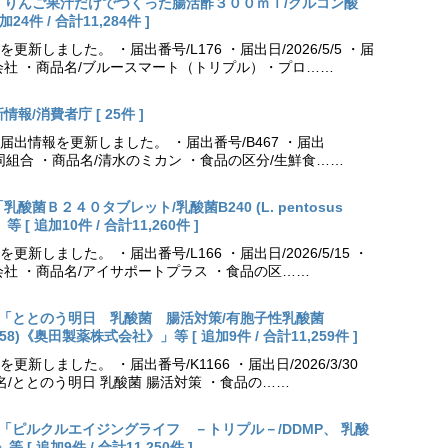
更新「りんご果汁だけでつくった腸活酢３００ｍｌ/グルコン酸
件 / 合計11,284件 ]
しました。 ・届出番号/L176 ・届出日/2026/5/5 ・届
会社 ・商品名/ブルースマート（トリプル）・プロ……
報/消費者庁 [ 25件 ]
出情報を更新しました。 ・届出番号/B467 ・届出
農業協同組合 ・商品名/清水のミカン ・食品の区分/生鮮食……
乳酸菌Ｂ２４０タブレット/乳酸菌B240 (L. pentosus
[ 追加10件 / 合計11,260件 ]
しました。 ・届出番号/L166 ・届出日/2026/5/15 ・
社 ・商品名/アイサポートプラス ・食品の区……
出更新「ととのう明日 乳酸菌 腸活対策/有胞子性乳酸菌
NK70258)《奥田製薬株式会社》」等 [ 追加9件 / 合計11,259件 ]
しました。 ・届出番号/K1166 ・届出日/2026/3/30
名/ととのう明日 乳酸菌 腸活対策 ・食品の……
出更新「ピルクルエイジングライフ －トリプル－/DDMP、 乳酸
 追加9件 / 合計11,250件 ]