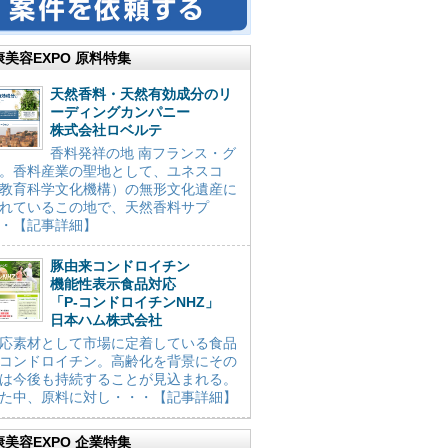
康美容EXPO 原料特集
天然香料・天然有効成分のリ
ーディングカンパニー
株式会社ロベルテ
香料発祥の地 南フランス・グ
。香料産業の聖地として、ユネスコ
教育科学文化機構）の無形文化遺産に
れているこの地で、天然香料サプ
・【記事詳細】
豚由来コンドロイチン
機能性表示食品対応
「P-コンドロイチンNHZ」
日本ハム株式会社
応素材として市場に定着している食品
コンドロイチン。高齢化を背景にその
は今後も持続することが見込まれる。
た中、原料に対し・・・【記事詳細】
康美容EXPO 企業特集