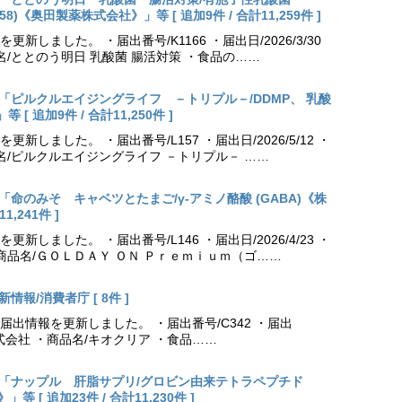
NK70258)《奥田製薬株式会社》」等 [ 追加9件 / 合計11,259件 ]
しました。 ・届出番号/K1166 ・届出日/2026/3/30
名/ととのう明日 乳酸菌 腸活対策 ・食品の……
出更新「ピルクルエイジングライフ －トリプル－/DDMP、 乳酸
 追加9件 / 合計11,250件 ]
しました。 ・届出番号/L157 ・届出日/2026/5/12 ・
名/ピルクルエイジングライフ －トリプル－ ……
更新「命のみそ キャベツとたまご/γ-アミノ酪酸 (GABA)《株
,241件 ]
しました。 ・届出番号/L146 ・届出日/2026/4/23 ・
商品名/ＧＯＬＤＡＹ ＯＮ Ｐｒｅｍｉｕｍ（ゴ……
情報/消費者庁 [ 8件 ]
出情報を更新しました。 ・届出番号/C342 ・届出
薬株式会社 ・商品名/キオクリア ・食品……
出更新「ナップル 肝脂サプリ/グロビン由来テトラペプチド
[ 追加23件 / 合計11,230件 ]