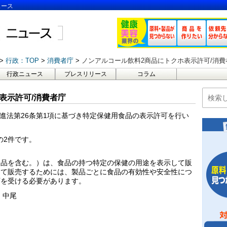
ュース
行政：TOP
消費者庁
ノンアルコール飲料2商品にトクホ表示許可/消費
行政ニュース
プレスリリース
コラム
表示許可/消費者庁
増進法第26条第1項に基づき特定保健用食品の表示許可を行い
の2件です。
食品を含む。）は、食品の持つ特定の保健の用途を表示して販
して販売するためには、製品ごとに食品の有効性や安全性につ
可を受ける必要があります。
、中尾