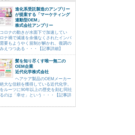
進化系受託製造のアンプリー
が提案する「マーケティング
連動型OEM」
株式会社アンプリー
コロナの動きが水面下で加速してい
ロナ禍で減速を余儀なくされたインバ
需要もようやく規制が解かれ、復調の
みえつつある・・・【記事詳細】
髪を知り尽くす唯一無二の
OEM企業
近代化学株式会社
ヘアケア製品のOEMメーカー
絶大な信頼を獲得している近代化学。
をルーツに90年以上の歴史を刻む同社
るのは「幸せ」という・・・【記事詳