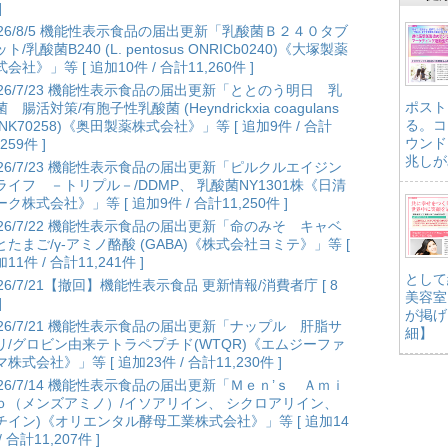
]
026/8/5 機能性表示食品の届出更新「乳酸菌Ｂ２４０タブ
ト/乳酸菌B240 (L. pentosus ONRICb0240)《大塚製薬
会社》」等 [ 追加10件 / 合計11,260件 ]
026/7/23 機能性表示食品の届出更新「ととのう明日 乳
ポスト
 腸活対策/有胞子性乳酸菌 (Heyndrickxia coagulans
る。コ
ANK70258)《奥田製薬株式会社》」等 [ 追加9件 / 合計
ウンド
,259件 ]
兆しが
026/7/23 機能性表示食品の届出更新「ピルクルエイジン
ライフ －トリプル－/DDMP、 乳酸菌NY1301株《日清
ク株式会社》」等 [ 追加9件 / 合計11,250件 ]
026/7/22 機能性表示食品の届出更新「命のみそ キャベ
とたまご/γ-アミノ酪酸 (GABA)《株式会社ヨミテ》」等 [
11件 / 合計11,241件 ]
として
026/7/21【撤回】機能性表示食品 更新情報/消費者庁 [ 8
美容室
]
が掲げ
026/7/21 機能性表示食品の届出更新「ナップル 肝脂サ
細】
リ/グロビン由来テトラペプチド(WTQR)《エムジーファ
株式会社》」等 [ 追加23件 / 合計11,230件 ]
026/7/14 機能性表示食品の届出更新「Ｍｅｎ’ｓ Ａｍｉ
ｏ（メンズアミノ）/イソアリイン、 シクロアリイン、
チイン)《オリエンタル酵母工業株式会社》」等 [ 追加14
/ 合計11,207件 ]