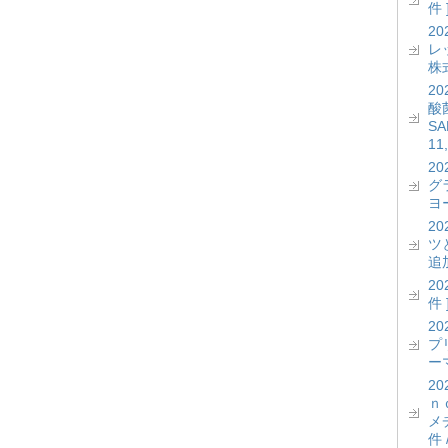
件 
2
レッ
株式
2
酸菌
S
11
2
グ
ヨー
2
ツ
追加
2
件 
2
プ
ーマ
2
ｎ
メ
件 