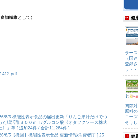
（食物繊維として）
健
ラース
（国連
登録さ
ラ・・
n1412.pdf
関節対
原料の
026/8/6 機能性表示食品の届出更新「りんご果汁だけでつ
ニーズ
った腸活酢３００ｍｌ/グルコン酸《オタフクソース株式
そうし
》」等 [ 追加24件 / 合計11,284件 ]
026/8/5【撤回】機能性表示食品 更新情報/消費者庁 [ 25
健