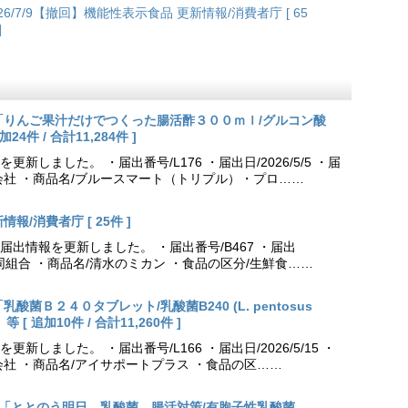
026/7/9【撤回】機能性表示食品 更新情報/消費者庁 [ 65
]
更新「りんご果汁だけでつくった腸活酢３００ｍｌ/グルコン酸
件 / 合計11,284件 ]
しました。 ・届出番号/L176 ・届出日/2026/5/5 ・届
会社 ・商品名/ブルースマート（トリプル）・プロ……
報/消費者庁 [ 25件 ]
出情報を更新しました。 ・届出番号/B467 ・届出
農業協同組合 ・商品名/清水のミカン ・食品の区分/生鮮食……
乳酸菌Ｂ２４０タブレット/乳酸菌B240 (L. pentosus
[ 追加10件 / 合計11,260件 ]
しました。 ・届出番号/L166 ・届出日/2026/5/15 ・
社 ・商品名/アイサポートプラス ・食品の区……
出更新「ととのう明日 乳酸菌 腸活対策/有胞子性乳酸菌