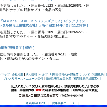
しました。 ・届出番号/L123 ・届出日/2026/5/1 ・届
商品名/ナップル 肝脂サプリ ・食品の区分/……
出更新「Ｍｅｎ’ｓ Ａｍｉｎｏ（メンズアミノ）/イソアリイン、
酵母工業株式会社》」等 [ 追加14件 / 合計11,207件 ]
しました。 ・届出番号/L109 ・届出日/2026/4/28 ・
商品名/すやすやティー ・食品の区分/加工食……
報/消費者庁 [ 65件 ]
出情報を更新しました。 ・届出番号/A113 ・届出
えがお ・商品名/えがおのルテイン ・食……
トマップ
会社概要
求人情報
ヘルプ
利用者情報の外部送信について
利用規約
プレスリリース・ニュース受付
機能性表示食品制度［機能性表示対応素材］
健康美容EXPO
|
健康美容ニュース
|