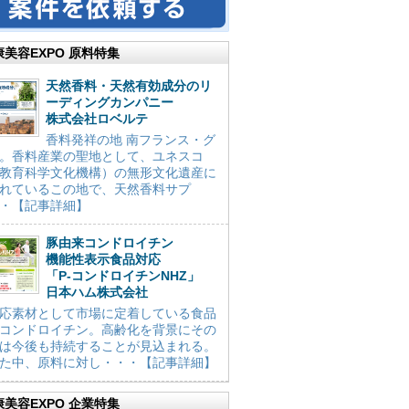
康美容EXPO 原料特集
天然香料・天然有効成分のリ
ーディングカンパニー
株式会社ロベルテ
香料発祥の地 南フランス・グ
。香料産業の聖地として、ユネスコ
教育科学文化機構）の無形文化遺産に
れているこの地で、天然香料サプ
・【記事詳細】
豚由来コンドロイチン
機能性表示食品対応
「P-コンドロイチンNHZ」
日本ハム株式会社
応素材として市場に定着している食品
コンドロイチン。高齢化を背景にその
は今後も持続することが見込まれる。
た中、原料に対し・・・【記事詳細】
康美容EXPO 企業特集