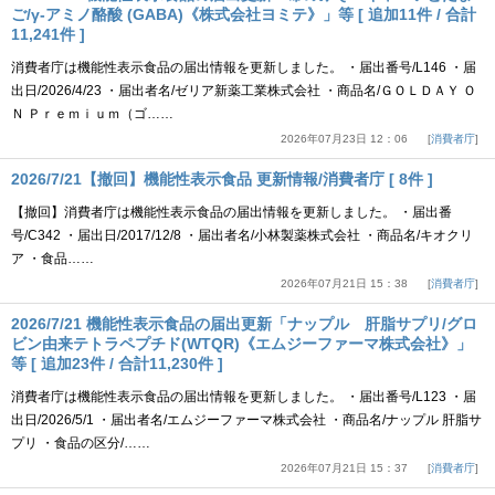
ご/γ-アミノ酪酸 (GABA)《株式会社ヨミテ》」等 [ 追加11件 / 合計
11,241件 ]
消費者庁は機能性表示食品の届出情報を更新しました。 ・届出番号/L146 ・届
出日/2026/4/23 ・届出者名/ゼリア新薬工業株式会社 ・商品名/ＧＯＬＤＡＹ Ｏ
Ｎ Ｐｒｅｍｉｕｍ（ゴ……
2026年07月23日 12：06
消費者庁
2026/7/21【撤回】機能性表示食品 更新情報/消費者庁 [ 8件 ]
【撤回】消費者庁は機能性表示食品の届出情報を更新しました。 ・届出番
号/C342 ・届出日/2017/12/8 ・届出者名/小林製薬株式会社 ・商品名/キオクリ
ア ・食品……
2026年07月21日 15：38
消費者庁
2026/7/21 機能性表示食品の届出更新「ナップル 肝脂サプリ/グロ
ビン由来テトラペプチド(WTQR)《エムジーファーマ株式会社》」
等 [ 追加23件 / 合計11,230件 ]
消費者庁は機能性表示食品の届出情報を更新しました。 ・届出番号/L123 ・届
出日/2026/5/1 ・届出者名/エムジーファーマ株式会社 ・商品名/ナップル 肝脂サ
プリ ・食品の区分/……
2026年07月21日 15：37
消費者庁