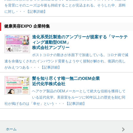
を背景にそのニーズは今後も持続することが見込まれる。そうした中、原料
に対し・・・【記事詳細】
健康美容EXPO 企業特集
進化系受託製造のアンプリーが提案する「マーケテ
ィング連動型OEM」
株式会社アンプリー
ポストコロナの動きが水面下で加速している。コロナ禍で減
速を余儀なくされたインバウンド需要もようやく規制が解かれ、復調の兆し
がみえつつある・・・【記事詳細】
髪を知り尽くす唯一無二のOEM企業
近代化学株式会社
ヘアケア製品のOEMメーカーとして絶大な信頼を獲得して
いる近代化学。美容室をルーツに90年以上の歴史を刻む同
社が掲げるのは「幸せ」という・・・【記事詳細】
ホーム