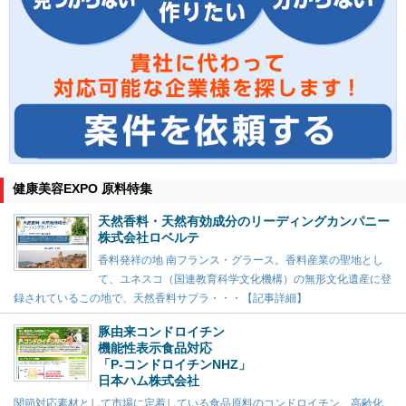
健康美容EXPO 原料特集
天然香料・天然有効成分のリーディングカンパニー
株式会社ロベルテ
香料発祥の地 南フランス・グラース。香料産業の聖地とし
て、ユネスコ（国連教育科学文化機構）の無形文化遺産に登
録されているこの地で、天然香料サプラ・・・【記事詳細】
豚由来コンドロイチン
機能性表示食品対応
「P-コンドロイチンNHZ」
日本ハム株式会社
関節対応素材として市場に定着している食品原料のコンドロイチン。高齢化