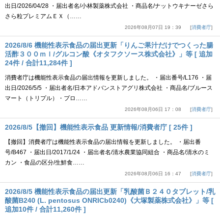
出日/2026/04/28 ・届出者名/小林製薬株式会社 ・商品名/ナットウキナーゼさら
さら粒プレミアムＥＸ（……
2026年08月07日 19：39
消費者庁
2026/8/6 機能性表示食品の届出更新「りんご果汁だけでつくった腸
活酢３００ｍｌ/グルコン酸《オタフクソース株式会社》」等 [ 追加
24件 / 合計11,284件 ]
消費者庁は機能性表示食品の届出情報を更新しました。 ・届出番号/L176 ・届
出日/2026/5/5 ・届出者名/日本アドバンストアグリ株式会社 ・商品名/ブルース
マート（トリプル）・プロ……
2026年08月06日 17：08
消費者庁
2026/8/5【撤回】機能性表示食品 更新情報/消費者庁 [ 25件 ]
【撤回】消費者庁は機能性表示食品の届出情報を更新しました。 ・届出番
号/B467 ・届出日/2017/1/24 ・届出者名/清水農業協同組合 ・商品名/清水のミ
カン ・食品の区分/生鮮食……
2026年08月06日 16：47
消費者庁
2026/8/5 機能性表示食品の届出更新「乳酸菌Ｂ２４０タブレット/乳
酸菌B240 (L. pentosus ONRICb0240)《大塚製薬株式会社》」等 [
追加10件 / 合計11,260件 ]