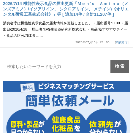
2026/7/14 機能性表示食品の届出更新「Ｍｅｎ’ｓ Ａｍｉｎｏ（メ
ンズアミノ）/イソアリイン、 シクロアリイン、 メチイン)《オリエ
ンタル酵母工業株式会社》」等 [ 追加14件 / 合計11,207件 ]
消費者庁は機能性表示食品の届出情報を更新しました。 ・届出番号/L109 ・届
出日/2026/4/28 ・届出者名/養生仙薬研究所株式会社 ・商品名/すやすやティー
・食品の区分/加工食……
2026年07月15日 12：05
消費者庁