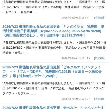
消費者庁は機能性表示食品の届出情報を更新しました。 ・届出番号/L166 ・届
出日/2026/5/15 ・届出者名/オリエンタル酵母工業株式会社 ・商品名/アイサポ
ートプラス ・食品の区……
2026年08月06日 16：47
消費者庁
2026/7/23 機能性表示食品の届出更新「ととのう明日 乳酸菌 腸
活対策/有胞子性乳酸菌 (Heyndrickxia coagulans SANK70258)
《奥田製薬株式会社》」等 [ 追加9件 / 合計11,259件 ]
消費者庁は機能性表示食品の届出情報を更新しました。 ・届出番号/K1166 ・届
出日/2026/3/30 ・届出者名/奥田製薬株式会社 ・商品名/ととのう明日 乳酸菌 腸
活対策 ・食品の……
2026年08月04日 16：13
消費者庁
2026/7/23 機能性表示食品の届出更新「ピルクルエイジングライ
フ －トリプル－/DDMP、 乳酸菌NY1301株《日清ヨーク株式会
社》」等 [ 追加9件 / 合計11,250件 ]
消費者庁は機能性表示食品の届出情報を更新しました。 ・届出番号/L157 ・届
出日/2026/5/12 ・届出者名/日清ヨーク株式会社 ・商品名/ピルクルエイジング
ライフ －トリプル－ ……
2026年07月24日 17：27
消費者庁
2026/7/22 機能性表示食品の届出更新「命のみそ キャベツとたま