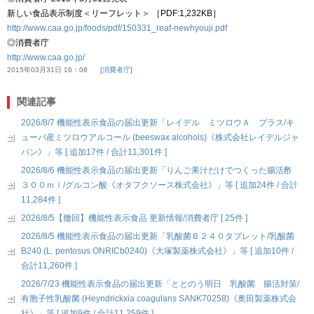
新しい食品表示制度＜リーフレット＞ ［PDF:1,232KB］
http://www.caa.go.jp/foods/pdf/150331_reaf-newhyouji.pdf
◎消費者庁
http://www.caa.go.jp/
2015年03月31日 16：08
消費者庁
関連記事
2026/8/7 機能性表示食品の届出更新「レイデル ミツロウＡ プラス/キ
ューバ産ミツロウアルコール (beeswax alcohols)《株式会社レイデルジャ
パン》」等 [ 追加17件 / 合計11,301件 ]
2026/8/6 機能性表示食品の届出更新「りんご果汁だけでつくった腸活酢
３００ｍｌ/グルコン酸《オタフクソース株式会社》」等 [ 追加24件 / 合計
11,284件 ]
2026/8/5【撤回】機能性表示食品 更新情報/消費者庁 [ 25件 ]
2026/8/5 機能性表示食品の届出更新「乳酸菌Ｂ２４０タブレット/乳酸菌
B240 (L. pentosus ONRICb0240)《大塚製薬株式会社》」等 [ 追加10件 /
合計11,260件 ]
2026/7/23 機能性表示食品の届出更新「ととのう明日 乳酸菌 腸活対策/
有胞子性乳酸菌 (Heyndrickxia coagulans SANK70258)《奥田製薬株式会
社》」等 [ 追加9件 / 合計11,259件 ]