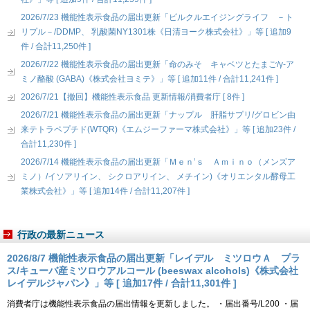
2026/7/23 機能性表示食品の届出更新「ピルクルエイジングライフ －ト
リプル－/DDMP、 乳酸菌NY1301株《日清ヨーク株式会社》」等 [ 追加9
件 / 合計11,250件 ]
2026/7/22 機能性表示食品の届出更新「命のみそ キャベツとたまご/γ-ア
ミノ酪酸 (GABA)《株式会社ヨミテ》」等 [ 追加11件 / 合計11,241件 ]
2026/7/21【撤回】機能性表示食品 更新情報/消費者庁 [ 8件 ]
2026/7/21 機能性表示食品の届出更新「ナップル 肝脂サプリ/グロビン由
来テトラペプチド(WTQR)《エムジーファーマ株式会社》」等 [ 追加23件 /
合計11,230件 ]
2026/7/14 機能性表示食品の届出更新「Ｍｅｎ’ｓ Ａｍｉｎｏ（メンズア
ミノ）/イソアリイン、 シクロアリイン、 メチイン)《オリエンタル酵母工
業株式会社》」等 [ 追加14件 / 合計11,207件 ]
行政の最新ニュース
2026/8/7 機能性表示食品の届出更新「レイデル ミツロウＡ プラ
ス/キューバ産ミツロウアルコール (beeswax alcohols)《株式会社
レイデルジャパン》」等 [ 追加17件 / 合計11,301件 ]
消費者庁は機能性表示食品の届出情報を更新しました。 ・届出番号/L200 ・届