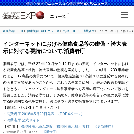
健康と美容のニュースなら健康美容EXPOニュース
健康美容EXPO
健康美容EXPOニュース
行政：TOP
消費者庁
インターネットにおける健
インターネットにおける健康食品等の虚偽・誇大表
示に対する要請について/消費者庁
消費者庁では、平成 27 年 10 月から 12 月までの期間、インターネットにおけ
る健康食品等の虚偽・誇大表示の監視を実施しました。この結果、230 事業者
による 306 商品の表示について、健康増進法第 31 条第１項に違反するおそれ
のある文言等があったことから、これらの事業者に対し、表示の改善を要請す
るとともに、ショッピングモール運営事業者へも表示の適正化について協力を
要請しました。消費者庁では、引き続き、健康食品等の広告その他の表示に対
する継続的な監視を実施し、法に基づく適切な措置を講じてまいります。
【詳細は下記URLをご参照下さい】
・
消費者庁 2016年5月20日発表 （PDF 4ページ）
・
消費者庁 公式サイト
［ 特 集 ］
機能性表示食品制度［機能性表示対応素材］ 《更新随時》
2016年05月23日 10：55
消費者庁