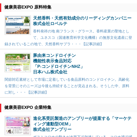
健康美容EXPO 原料特集
天然香料・天然有効成分のリーディングカンパニー
株式会社ロベルテ
香料発祥の地 南フランス・グラース。香料産業の聖地とし
て、ユネスコ（国連教育科学文化機構）の無形文化遺産に登
録されているこの地で、天然香料サプラ・・・【記事詳細】
豚由来コンドロイチン
機能性表示食品対応
「P-コンドロイチンNHZ」
日本ハム株式会社
関節対応素材として市場に定着している食品原料のコンドロイチン。高齢化
を背景にそのニーズは今後も持続することが見込まれる。そうした中、原料
に対し・・・【記事詳細】
健康美容EXPO 企業特集
進化系受託製造のアンプリーが提案する「マーケテ
ィング連動型OEM」
株式会社アンプリー
ポストコロナの動きが水面下で加速している。コロナ禍で減