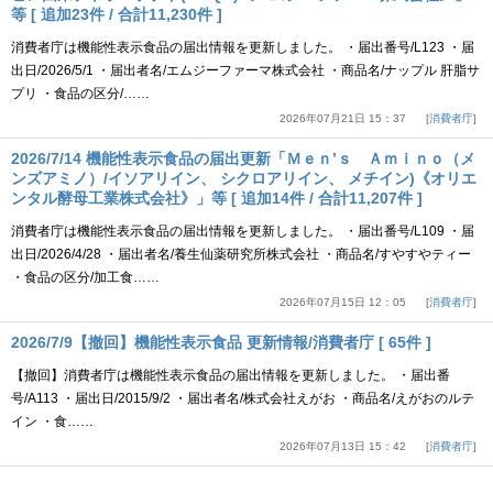
等 [ 追加23件 / 合計11,230件 ]
消費者庁は機能性表示食品の届出情報を更新しました。 ・届出番号/L123 ・届
出日/2026/5/1 ・届出者名/エムジーファーマ株式会社 ・商品名/ナップル 肝脂サ
プリ ・食品の区分/……
2026年07月21日 15：37
消費者庁
2026/7/14 機能性表示食品の届出更新「Ｍｅｎ’ｓ Ａｍｉｎｏ（メ
ンズアミノ）/イソアリイン、 シクロアリイン、 メチイン)《オリエ
ンタル酵母工業株式会社》」等 [ 追加14件 / 合計11,207件 ]
消費者庁は機能性表示食品の届出情報を更新しました。 ・届出番号/L109 ・届
出日/2026/4/28 ・届出者名/養生仙薬研究所株式会社 ・商品名/すやすやティー
・食品の区分/加工食……
2026年07月15日 12：05
消費者庁
2026/7/9【撤回】機能性表示食品 更新情報/消費者庁 [ 65件 ]
【撤回】消費者庁は機能性表示食品の届出情報を更新しました。 ・届出番
号/A113 ・届出日/2015/9/2 ・届出者名/株式会社えがお ・商品名/えがおのルテ
イン ・食……
2026年07月13日 15：42
消費者庁