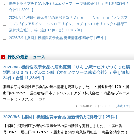
来テトラペプチド(WTQR)《エムジーファーマ株式会社》」等 [ 追加23件 /
合計11,230件 ]
2026/7/14 機能性表示食品の届出更新「Ｍｅｎ’ｓ Ａｍｉｎｏ（メンズア
ミノ）/イソアリイン、 シクロアリイン、 メチイン)《オリエンタル酵母工
業株式会社》」等 [ 追加14件 / 合計11,207件 ]
2026/7/9【撤回】機能性表示食品 更新情報/消費者庁 [ 65件 ]
行政の最新ニュース
2026/8/6 機能性表示食品の届出更新「りんご果汁だけでつくった腸
活酢３００ｍｌ/グルコン酸《オタフクソース株式会社》」等 [ 追加
24件 / 合計11,284件 ]
消費者庁は機能性表示食品の届出情報を更新しました。 ・届出番号/L176 ・届
出日/2026/5/5 ・届出者名/日本アドバンストアグリ株式会社 ・商品名/ブルース
マート（トリプル）・プロ……
2026年08月06日 17：08
消費者庁
2026/8/5【撤回】機能性表示食品 更新情報/消費者庁 [ 25件 ]
【撤回】消費者庁は機能性表示食品の届出情報を更新しました。 ・届出番
号/B467 ・届出日/2017/1/24 ・届出者名/清水農業協同組合 ・商品名/清水のミ