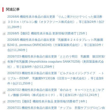
関連記事
2026/8/6 機能性表示食品の届出更新「りんご果汁だけでつくった腸活酢
３００ｍｌ/グルコン酸《オタフクソース株式会社》」等 [ 追加24件 / 合計
11,284件 ]
2026/8/5【撤回】機能性表示食品 更新情報/消費者庁 [ 25件 ]
2026/8/5 機能性表示食品の届出更新「乳酸菌Ｂ２４０タブレット/乳酸菌
B240 (L. pentosus ONRICb0240)《大塚製薬株式会社》」等 [ 追加10件 /
合計11,260件 ]
2026/7/23 機能性表示食品の届出更新「ととのう明日 乳酸菌 腸活対策/
有胞子性乳酸菌 (Heyndrickxia coagulans SANK70258)《奥田製薬株式会
社》」等 [ 追加9件 / 合計11,259件 ]
2026/7/23 機能性表示食品の届出更新「ピルクルエイジングライフ －ト
リプル－/DDMP、 乳酸菌NY1301株《日清ヨーク株式会社》」等 [ 追加9
件 / 合計11,250件 ]
2026/7/22 機能性表示食品の届出更新「命のみそ キャベツとたまご/γ-ア
ミノ酪酸 (GABA)《株式会社ヨミテ》」等 [ 追加11件 / 合計11,241件 ]
2026/7/21【撤回】機能性表示食品 更新情報/消費者庁 [ 8件 ]
2026/7/21 機能性表示食品の届出更新「ナップル 肝脂サプリ/グロビン由