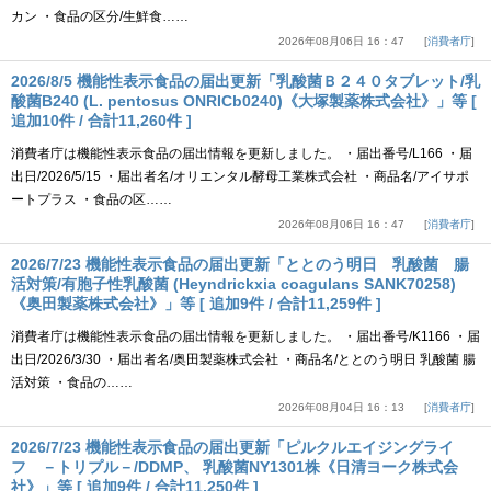
カン ・食品の区分/生鮮食……
2026年08月06日 16：47
消費者庁
2026/8/5 機能性表示食品の届出更新「乳酸菌Ｂ２４０タブレット/乳
酸菌B240 (L. pentosus ONRICb0240)《大塚製薬株式会社》」等 [
追加10件 / 合計11,260件 ]
消費者庁は機能性表示食品の届出情報を更新しました。 ・届出番号/L166 ・届
出日/2026/5/15 ・届出者名/オリエンタル酵母工業株式会社 ・商品名/アイサポ
ートプラス ・食品の区……
2026年08月06日 16：47
消費者庁
2026/7/23 機能性表示食品の届出更新「ととのう明日 乳酸菌 腸
活対策/有胞子性乳酸菌 (Heyndrickxia coagulans SANK70258)
《奥田製薬株式会社》」等 [ 追加9件 / 合計11,259件 ]
消費者庁は機能性表示食品の届出情報を更新しました。 ・届出番号/K1166 ・届
出日/2026/3/30 ・届出者名/奥田製薬株式会社 ・商品名/ととのう明日 乳酸菌 腸
活対策 ・食品の……
2026年08月04日 16：13
消費者庁
2026/7/23 機能性表示食品の届出更新「ピルクルエイジングライ
フ －トリプル－/DDMP、 乳酸菌NY1301株《日清ヨーク株式会
社》」等 [ 追加9件 / 合計11,250件 ]