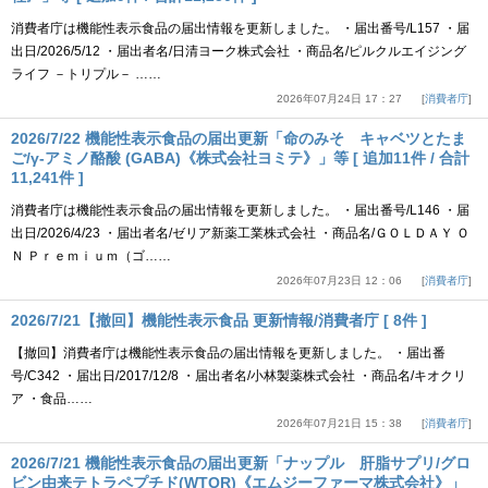
消費者庁は機能性表示食品の届出情報を更新しました。 ・届出番号/L157 ・届
出日/2026/5/12 ・届出者名/日清ヨーク株式会社 ・商品名/ピルクルエイジング
ライフ －トリプル－ ……
2026年07月24日 17：27
消費者庁
2026/7/22 機能性表示食品の届出更新「命のみそ キャベツとたま
ご/γ-アミノ酪酸 (GABA)《株式会社ヨミテ》」等 [ 追加11件 / 合計
11,241件 ]
消費者庁は機能性表示食品の届出情報を更新しました。 ・届出番号/L146 ・届
出日/2026/4/23 ・届出者名/ゼリア新薬工業株式会社 ・商品名/ＧＯＬＤＡＹ Ｏ
Ｎ Ｐｒｅｍｉｕｍ（ゴ……
2026年07月23日 12：06
消費者庁
2026/7/21【撤回】機能性表示食品 更新情報/消費者庁 [ 8件 ]
【撤回】消費者庁は機能性表示食品の届出情報を更新しました。 ・届出番
号/C342 ・届出日/2017/12/8 ・届出者名/小林製薬株式会社 ・商品名/キオクリ
ア ・食品……
2026年07月21日 15：38
消費者庁
2026/7/21 機能性表示食品の届出更新「ナップル 肝脂サプリ/グロ
ビン由来テトラペプチド(WTQR)《エムジーファーマ株式会社》」