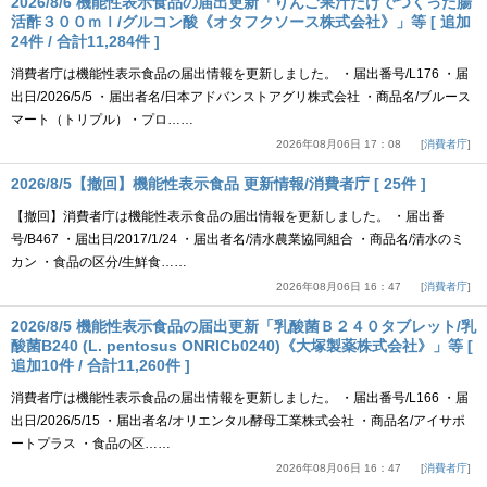
2026/8/6 機能性表示食品の届出更新「りんご果汁だけでつくった腸
活酢３００ｍｌ/グルコン酸《オタフクソース株式会社》」等 [ 追加
24件 / 合計11,284件 ]
消費者庁は機能性表示食品の届出情報を更新しました。 ・届出番号/L176 ・届
出日/2026/5/5 ・届出者名/日本アドバンストアグリ株式会社 ・商品名/ブルース
マート（トリプル）・プロ……
2026年08月06日 17：08
消費者庁
2026/8/5【撤回】機能性表示食品 更新情報/消費者庁 [ 25件 ]
【撤回】消費者庁は機能性表示食品の届出情報を更新しました。 ・届出番
号/B467 ・届出日/2017/1/24 ・届出者名/清水農業協同組合 ・商品名/清水のミ
カン ・食品の区分/生鮮食……
2026年08月06日 16：47
消費者庁
2026/8/5 機能性表示食品の届出更新「乳酸菌Ｂ２４０タブレット/乳
酸菌B240 (L. pentosus ONRICb0240)《大塚製薬株式会社》」等 [
追加10件 / 合計11,260件 ]
消費者庁は機能性表示食品の届出情報を更新しました。 ・届出番号/L166 ・届
出日/2026/5/15 ・届出者名/オリエンタル酵母工業株式会社 ・商品名/アイサポ
ートプラス ・食品の区……
2026年08月06日 16：47
消費者庁