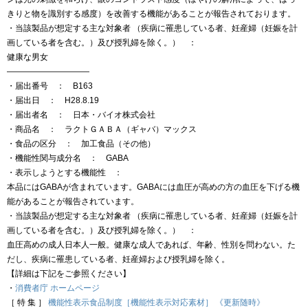
きりと物を識別する感度）を改善する機能があることが報告されております。
・当該製品が想定する主な対象者 （疾病に罹患している者、妊産婦（妊娠を計
画している者を含む。）及び授乳婦を除く。） ：
健康な男女
——————————
・届出番号 ： B163
・届出日 ： H28.8.19
・届出者名 ： 日本・バイオ株式会社
・商品名 ： ラクトＧＡＢＡ（ギャバ）マックス
・食品の区分 ： 加工食品（その他）
・機能性関与成分名 ： GABA
・表示しようとする機能性 ：
本品にはGABAが含まれています。GABAには血圧が高めの方の血圧を下げる機
能があることが報告されています。
・当該製品が想定する主な対象者 （疾病に罹患している者、妊産婦（妊娠を計
画している者を含む。）及び授乳婦を除く。） ：
血圧高めの成人日本人一般。健康な成人であれば、年齢、性別を問わない。た
だし、疾病に罹患している者、妊産婦および授乳婦を除く。
【詳細は下記をご参照ください】
・
消費者庁 ホームページ
［ 特 集 ］
機能性表示食品制度［機能性表示対応素材］ 《更新随時》