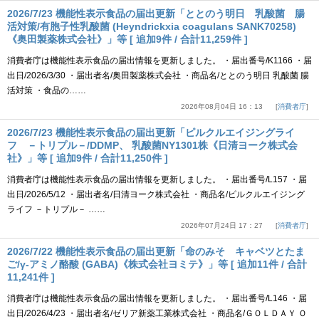
2026/7/23 機能性表示食品の届出更新「ととのう明日 乳酸菌 腸
活対策/有胞子性乳酸菌 (Heyndrickxia coagulans SANK70258)
《奥田製薬株式会社》」等 [ 追加9件 / 合計11,259件 ]
消費者庁は機能性表示食品の届出情報を更新しました。 ・届出番号/K1166 ・届
出日/2026/3/30 ・届出者名/奥田製薬株式会社 ・商品名/ととのう明日 乳酸菌 腸
活対策 ・食品の……
2026年08月04日 16：13
消費者庁
2026/7/23 機能性表示食品の届出更新「ピルクルエイジングライ
フ －トリプル－/DDMP、 乳酸菌NY1301株《日清ヨーク株式会
社》」等 [ 追加9件 / 合計11,250件 ]
消費者庁は機能性表示食品の届出情報を更新しました。 ・届出番号/L157 ・届
出日/2026/5/12 ・届出者名/日清ヨーク株式会社 ・商品名/ピルクルエイジング
ライフ －トリプル－ ……
2026年07月24日 17：27
消費者庁
2026/7/22 機能性表示食品の届出更新「命のみそ キャベツとたま
ご/γ-アミノ酪酸 (GABA)《株式会社ヨミテ》」等 [ 追加11件 / 合計
11,241件 ]
消費者庁は機能性表示食品の届出情報を更新しました。 ・届出番号/L146 ・届
出日/2026/4/23 ・届出者名/ゼリア新薬工業株式会社 ・商品名/ＧＯＬＤＡＹ Ｏ