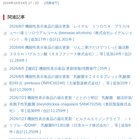
2016年10月14日 17：23
消費者庁
関連記事
2026/8/7 機能性表示食品の届出更新「レイデル ミツロウＡ プラス/キ
ューバ産ミツロウアルコール (beeswax alcohols)《株式会社レイデルジャ
パン》」等 [ 追加17件 / 合計11,301件 ]
2026/8/6 機能性表示食品の届出更新「りんご果汁だけでつくった腸活酢
３００ｍｌ/グルコン酸《オタフクソース株式会社》」等 [ 追加24件 / 合計
11,284件 ]
2026/8/5【撤回】機能性表示食品 更新情報/消費者庁 [ 25件 ]
2026/8/5 機能性表示食品の届出更新「乳酸菌Ｂ２４０タブレット/乳酸菌
B240 (L. pentosus ONRICb0240)《大塚製薬株式会社》」等 [ 追加10件 /
合計11,260件 ]
2026/7/23 機能性表示食品の届出更新「ととのう明日 乳酸菌 腸活対策/
有胞子性乳酸菌 (Heyndrickxia coagulans SANK70258)《奥田製薬株式会
社》」等 [ 追加9件 / 合計11,259件 ]
2026/7/23 機能性表示食品の届出更新「ピルクルエイジングライフ －ト
リプル－/DDMP、 乳酸菌NY1301株《日清ヨーク株式会社》」等 [ 追加9
件 / 合計11,250件 ]