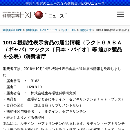
健康と美容のニュースなら健康美容EXPOニュース
健康美容EXPO
健康美容EXPOニュース
行政：TOP
消費者庁
10/14 機能性表示食
10/14 機能性表示食品の届出情報（ラクトＧＡＢＡ
（ギャバ）マックス［日本・バイオ］等 追加2製品
を公表）/消費者庁
消費者庁は、2016年10月14日 機能性表示食品の追加届出情報を発表しまし
た。
・届出番号 ： B162
・届出日 ： H28.8.19
・届出者名 ： 株式会社生存環境科学研究所
・商品名 ： 生環研ひとみにルテイン ゼアキサンチンｐｌｕｓ（プラス）
・食品の区分 ： 加工食品（サプリメント形状）
・機能性関与成分名 ： ルテイン、ゼアキサンチン
・表示しようとする機能性 ：
本品には、ルテイン・ゼアキサンチンが含まれます。ルテイン・ゼアキサンチ
ンは光の刺激を和らげ、眼のコントラスト感度（ぼやけの解消によって、はっ