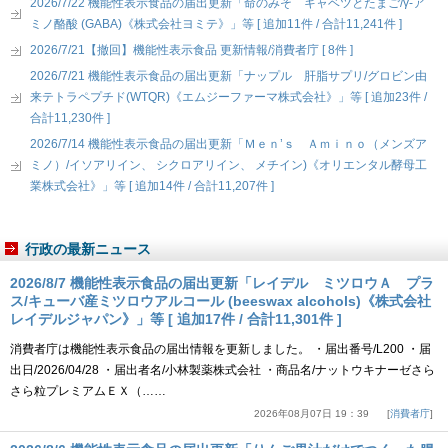
2026/7/22 機能性表示食品の届出更新「命のみそ キャベツとたまご/γ-ア
ミノ酪酸 (GABA)《株式会社ヨミテ》」等 [ 追加11件 / 合計11,241件 ]
2026/7/21【撤回】機能性表示食品 更新情報/消費者庁 [ 8件 ]
2026/7/21 機能性表示食品の届出更新「ナップル 肝脂サプリ/グロビン由
来テトラペプチド(WTQR)《エムジーファーマ株式会社》」等 [ 追加23件 /
合計11,230件 ]
2026/7/14 機能性表示食品の届出更新「Ｍｅｎ’ｓ Ａｍｉｎｏ（メンズア
ミノ）/イソアリイン、 シクロアリイン、 メチイン)《オリエンタル酵母工
業株式会社》」等 [ 追加14件 / 合計11,207件 ]
行政の最新ニュース
2026/8/7 機能性表示食品の届出更新「レイデル ミツロウＡ プラ
ス/キューバ産ミツロウアルコール (beeswax alcohols)《株式会社
レイデルジャパン》」等 [ 追加17件 / 合計11,301件 ]
消費者庁は機能性表示食品の届出情報を更新しました。 ・届出番号/L200 ・届
出日/2026/04/28 ・届出者名/小林製薬株式会社 ・商品名/ナットウキナーゼさら
さら粒プレミアムＥＸ（……
2026年08月07日 19：39
消費者庁