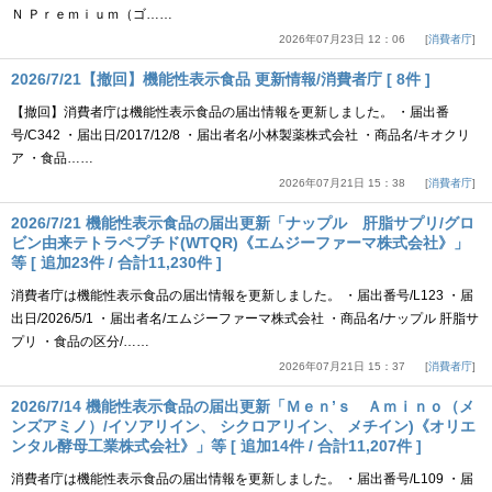
Ｎ Ｐｒｅｍｉｕｍ（ゴ……
2026年07月23日 12：06
消費者庁
2026/7/21【撤回】機能性表示食品 更新情報/消費者庁 [ 8件 ]
【撤回】消費者庁は機能性表示食品の届出情報を更新しました。 ・届出番
号/C342 ・届出日/2017/12/8 ・届出者名/小林製薬株式会社 ・商品名/キオクリ
ア ・食品……
2026年07月21日 15：38
消費者庁
2026/7/21 機能性表示食品の届出更新「ナップル 肝脂サプリ/グロ
ビン由来テトラペプチド(WTQR)《エムジーファーマ株式会社》」
等 [ 追加23件 / 合計11,230件 ]
消費者庁は機能性表示食品の届出情報を更新しました。 ・届出番号/L123 ・届
出日/2026/5/1 ・届出者名/エムジーファーマ株式会社 ・商品名/ナップル 肝脂サ
プリ ・食品の区分/……
2026年07月21日 15：37
消費者庁
2026/7/14 機能性表示食品の届出更新「Ｍｅｎ’ｓ Ａｍｉｎｏ（メ
ンズアミノ）/イソアリイン、 シクロアリイン、 メチイン)《オリエ
ンタル酵母工業株式会社》」等 [ 追加14件 / 合計11,207件 ]
消費者庁は機能性表示食品の届出情報を更新しました。 ・届出番号/L109 ・届