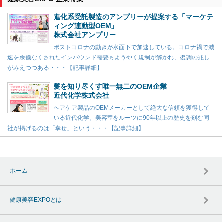
進化系受託製造のアンプリーが提案する「マーケテ
ィング連動型OEM」
株式会社アンプリー
ポストコロナの動きが水面下で加速している。コロナ禍で減
速を余儀なくされたインバウンド需要もようやく規制が解かれ、復調の兆し
がみえつつある・・・【記事詳細】
髪を知り尽くす唯一無二のOEM企業
近代化学株式会社
ヘアケア製品のOEMメーカーとして絶大な信頼を獲得して
いる近代化学。美容室をルーツに90年以上の歴史を刻む同
社が掲げるのは「幸せ」という・・・【記事詳細】
ホーム
健康美容EXPOとは