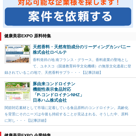
健康美容EXPO 原料特集
天然香料・天然有効成分のリーディングカンパニー
株式会社ロベルテ
香料発祥の地 南フランス・グラース。香料産業の聖地とし
て、ユネスコ（国連教育科学文化機構）の無形文化遺産に登
録されているこの地で、天然香料サプラ・・・【記事詳細】
豚由来コンドロイチン
機能性表示食品対応
「P-コンドロイチンNHZ」
日本ハム株式会社
関節対応素材として市場に定着している食品原料のコンドロイチン。高齢化
を背景にそのニーズは今後も持続することが見込まれる。そうした中、原料
に対し・・・【記事詳細】
健康美容EXPO 企業特集