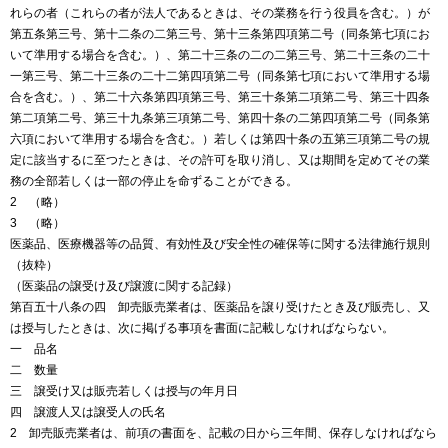
れらの者（これらの者が法人であるときは、その業務を行う役員を含む。）が
第五条第三号、第十二条の二第三号、第十三条第四項第二号（同条第七項にお
いて準用する場合を含む。）、第二十三条の二の二第三号、第二十三条の二十
一第三号、第二十三条の二十二第四項第二号（同条第七項において準用する場
合を含む。）、第二十六条第四項第三号、第三十条第二項第二号、第三十四条
第二項第二号、第三十九条第三項第二号、第四十条の二第四項第二号（同条第
六項において準用する場合を含む。）若しくは第四十条の五第三項第二号の規
定に該当するに至つたときは、その許可を取り消し、又は期間を定めてその業
務の全部若しくは一部の停止を命ずることができる。
2 （略）
3 （略）
医薬品、医療機器等の品質、有効性及び安全性の確保等に関する法律施行規則
（抜粋）
（医薬品の譲受け及び譲渡に関する記録）
第百五十八条の四 卸売販売業者は、医薬品を譲り受けたとき及び販売し、又
は授与したときは、次に掲げる事項を書面に記載しなければならない。
一 品名
二 数量
三 譲受け又は販売若しくは授与の年月日
四 譲渡人又は譲受人の氏名
2 卸売販売業者は、前項の書面を、記載の日から三年間、保存しなければなら