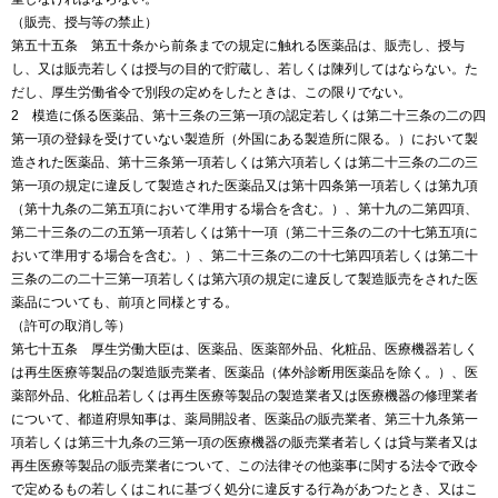
（販売、授与等の禁止）
第五十五条 第五十条から前条までの規定に触れる医薬品は、販売し、授与
し、又は販売若しくは授与の目的で貯蔵し、若しくは陳列してはならない。た
だし、厚生労働省令で別段の定めをしたときは、この限りでない。
2 模造に係る医薬品、第十三条の三第一項の認定若しくは第二十三条の二の四
第一項の登録を受けていない製造所（外国にある製造所に限る。）において製
造された医薬品、第十三条第一項若しくは第六項若しくは第二十三条の二の三
第一項の規定に違反して製造された医薬品又は第十四条第一項若しくは第九項
（第十九条の二第五項において準用する場合を含む。）、第十九の二第四項、
第二十三条の二の五第一項若しくは第十一項（第二十三条の二の十七第五項に
おいて準用する場合を含む。）、第二十三条の二の十七第四項若しくは第二十
三条の二の二十三第一項若しくは第六項の規定に違反して製造販売をされた医
薬品についても、前項と同様とする。
（許可の取消し等）
第七十五条 厚生労働大臣は、医薬品、医薬部外品、化粧品、医療機器若しく
は再生医療等製品の製造販売業者、医薬品（体外診断用医薬品を除く。）、医
薬部外品、化粧品若しくは再生医療等製品の製造業者又は医療機器の修理業者
について、都道府県知事は、薬局開設者、医薬品の販売業者、第三十九条第一
項若しくは第三十九条の三第一項の医療機器の販売業者若しくは貸与業者又は
再生医療等製品の販売業者について、この法律その他薬事に関する法令で政令
で定めるもの若しくはこれに基づく処分に違反する行為があつたとき、又はこ