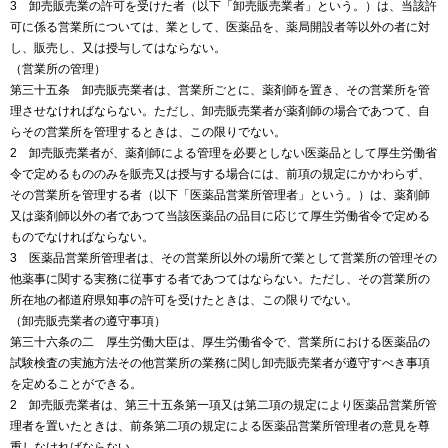
3 卸売販売業の許可を受けた者（以下「卸売販売業者」という。）は、当該許
可に係る営業所については、業として、医薬品を、薬局開設者等以外の者に対
し、販売し、又は授与してはならない。
（営業所の管理）
第三十五条 卸売販売業者は、営業所ごとに、薬剤師を置き、その営業所を管
理させなければならない。ただし、卸売販売業者が薬剤師の場合であつて、自
らその営業所を管理するときは、この限りでない。
2 卸売販売業者が、薬剤師による管理を必要としない医薬品として厚生労働省
令で定めるもののみを販売又は授与する場合には、前項の規定にかかわらず、
その営業所を管理する者（以下「医薬品営業所管理者」という。）は、薬剤師
又は薬剤師以外の者であつて当該医薬品の品目に応じて厚生労働省令で定める
ものでなければならない。
3 医薬品営業所管理者は、その営業所以外の場所で業として営業所の管理その
他薬事に関する実務に従事する者であつてはならない。ただし、その営業所の
所在地の都道府県知事の許可を受けたときは、この限りでない。
（卸売販売業者の遵守事項）
第三十六条の二 厚生労働大臣は、厚生労働省令で、営業所における医薬品の
試験検査の実施方法その他営業所の業務に関し卸売販売業者が遵守すべき事項
を定めることができる。
2 卸売販売業者は、第三十五条第一項又は第二項の規定により医薬品営業所管
理者を置いたときは、前条第二項の規定による医薬品営業所管理者の意見を尊
重しなければならない。