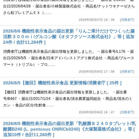
出日/2026/04/28 ・届出者名/小林製薬株式会社 ・商品名/ナットウキナーゼさら
さら粒プレミアムＥＸ（……
2026年08月07日 19：39
消費者庁
2026/8/6 機能性表示食品の届出更新「りんご果汁だけでつくった腸
活酢３００ｍｌ/グルコン酸《オタフクソース株式会社》」等 [ 追加
24件 / 合計11,284件 ]
消費者庁は機能性表示食品の届出情報を更新しました。 ・届出番号/L176 ・届
出日/2026/5/5 ・届出者名/日本アドバンストアグリ株式会社 ・商品名/ブルース
マート（トリプル）・プロ……
2026年08月06日 17：08
消費者庁
2026/8/5【撤回】機能性表示食品 更新情報/消費者庁 [ 25件 ]
【撤回】消費者庁は機能性表示食品の届出情報を更新しました。 ・届出番
号/B467 ・届出日/2017/1/24 ・届出者名/清水農業協同組合 ・商品名/清水のミ
カン ・食品の区分/生鮮食……
2026年08月06日 16：47
消費者庁
2026/8/5 機能性表示食品の届出更新「乳酸菌Ｂ２４０タブレット/乳
酸菌B240 (L. pentosus ONRICb0240)《大塚製薬株式会社》」等 [
追加10件 / 合計11,260件 ]