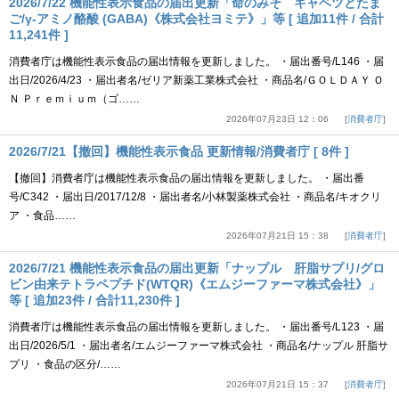
2026/7/22 機能性表示食品の届出更新「命のみそ キャベツとたま
ご/γ-アミノ酪酸 (GABA)《株式会社ヨミテ》」等 [ 追加11件 / 合計
11,241件 ]
消費者庁は機能性表示食品の届出情報を更新しました。 ・届出番号/L146 ・届
出日/2026/4/23 ・届出者名/ゼリア新薬工業株式会社 ・商品名/ＧＯＬＤＡＹ Ｏ
Ｎ Ｐｒｅｍｉｕｍ（ゴ……
2026年07月23日 12：06
消費者庁
2026/7/21【撤回】機能性表示食品 更新情報/消費者庁 [ 8件 ]
【撤回】消費者庁は機能性表示食品の届出情報を更新しました。 ・届出番
号/C342 ・届出日/2017/12/8 ・届出者名/小林製薬株式会社 ・商品名/キオクリ
ア ・食品……
2026年07月21日 15：38
消費者庁
2026/7/21 機能性表示食品の届出更新「ナップル 肝脂サプリ/グロ
ビン由来テトラペプチド(WTQR)《エムジーファーマ株式会社》」
等 [ 追加23件 / 合計11,230件 ]
消費者庁は機能性表示食品の届出情報を更新しました。 ・届出番号/L123 ・届
出日/2026/5/1 ・届出者名/エムジーファーマ株式会社 ・商品名/ナップル 肝脂サ
プリ ・食品の区分/……
2026年07月21日 15：37
消費者庁