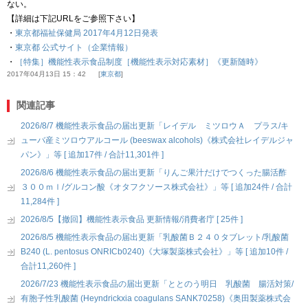
ない。
【詳細は下記URLをご参照下さい】
・
東京都福祉保健局 2017年4月12日発表
・
東京都 公式サイト（企業情報）
・
［特集］機能性表示食品制度［機能性表示対応素材］《更新随時》
2017年04月13日 15：42
東京都
関連記事
2026/8/7 機能性表示食品の届出更新「レイデル ミツロウＡ プラス/キ
ューバ産ミツロウアルコール (beeswax alcohols)《株式会社レイデルジャ
パン》」等 [ 追加17件 / 合計11,301件 ]
2026/8/6 機能性表示食品の届出更新「りんご果汁だけでつくった腸活酢
３００ｍｌ/グルコン酸《オタフクソース株式会社》」等 [ 追加24件 / 合計
11,284件 ]
2026/8/5【撤回】機能性表示食品 更新情報/消費者庁 [ 25件 ]
2026/8/5 機能性表示食品の届出更新「乳酸菌Ｂ２４０タブレット/乳酸菌
B240 (L. pentosus ONRICb0240)《大塚製薬株式会社》」等 [ 追加10件 /
合計11,260件 ]
2026/7/23 機能性表示食品の届出更新「ととのう明日 乳酸菌 腸活対策/
有胞子性乳酸菌 (Heyndrickxia coagulans SANK70258)《奥田製薬株式会