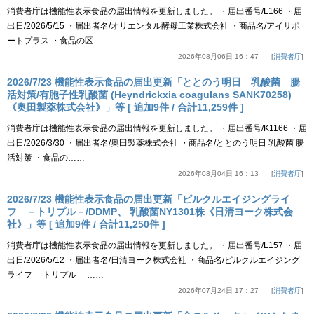
消費者庁は機能性表示食品の届出情報を更新しました。 ・届出番号/L166 ・届
出日/2026/5/15 ・届出者名/オリエンタル酵母工業株式会社 ・商品名/アイサポ
ートプラス ・食品の区……
2026年08月06日 16：47
消費者庁
2026/7/23 機能性表示食品の届出更新「ととのう明日 乳酸菌 腸
活対策/有胞子性乳酸菌 (Heyndrickxia coagulans SANK70258)
《奥田製薬株式会社》」等 [ 追加9件 / 合計11,259件 ]
消費者庁は機能性表示食品の届出情報を更新しました。 ・届出番号/K1166 ・届
出日/2026/3/30 ・届出者名/奥田製薬株式会社 ・商品名/ととのう明日 乳酸菌 腸
活対策 ・食品の……
2026年08月04日 16：13
消費者庁
2026/7/23 機能性表示食品の届出更新「ピルクルエイジングライ
フ －トリプル－/DDMP、 乳酸菌NY1301株《日清ヨーク株式会
社》」等 [ 追加9件 / 合計11,250件 ]
消費者庁は機能性表示食品の届出情報を更新しました。 ・届出番号/L157 ・届
出日/2026/5/12 ・届出者名/日清ヨーク株式会社 ・商品名/ピルクルエイジング
ライフ －トリプル－ ……
2026年07月24日 17：27
消費者庁