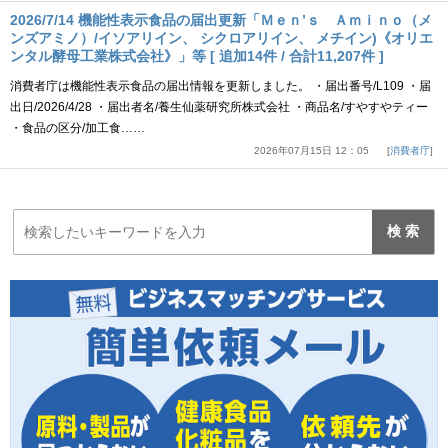
2026/7/14 機能性表示食品の届出更新「Ｍｅｎ’ｓ Ａｍｉｎｏ（メ
ンズアミノ）/イソアリイン、 シクロアリイン、 メチイン)《オリエ
ンタル酵母工業株式会社》」等 [ 追加14件 / 合計11,207件 ]
消費者庁は機能性表示食品の届出情報を更新しました。 ・届出番号/L109 ・届
出日/2026/4/28 ・届出者名/養生仙薬研究所株式会社 ・商品名/すやすやティー
・食品の区分/加工食……
2026年07月15日 12：05
消費者庁