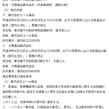
氏名：大興薬品株式会社（代表取締役 浦部久雄）
（2） 処分内容
ア 株式会社エール薬品
平成29年4月13日から同月24日までの12日間、以下の営業所における医薬品の
販売（授与を含む。）業務の停止
所在地：東京都千代田区神田紺屋町46 風月堂ビル
名称：株式会社エール薬品
許可番号：第5301121032号
イ 大興薬品株式会社
平成29年4月13日から同月20日までの8日間、以下の営業所における医薬品の販
売（授与を含む。）業務の停止
所在地：東京都千代田区鍛冶町2-9-7 大貫ビル
名称：大興薬品株式会社
許可番号：第0301070035号
違反事実及び違反条項
（1） 株式会社エール薬品
ア 医薬品、医療機器等の品質、有効性及び安全性の確保等に関する法律施行
規則第158条の4に規定する譲渡人に関する記録を正確に記録せず架空の会社名
を記載した。
このことは、法第36条の2第1項に違反する。
イ 「ハーボニー配合錠」の偽造品を販売し、授与し、又は販売目的で貯蔵し