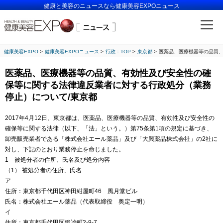
健康と美容のニュースなら健康美容EXPOニュース
健康美容EXPO
健康美容EXPOニュース
行政：TOP
東京都
医薬品、医療機器等の品質、
医薬品、医療機器等の品質、有効性及び安全性の確
保等に関する法律違反業者に対する行政処分（業務
停止）について/東京都
2017年4月12日、東京都は、医薬品、医療機器等の品質、有効性及び安全性の
確保等に関する法律（以下、「法」という。）第75条第1項の規定に基づき、
卸売販売業者である「株式会社エール薬品」及び「大興薬品株式会社」の2社に
対し、下記のとおり業務停止を命じました。
1 被処分者の住所、氏名及び処分内容
（1） 被処分者の住所、氏名
ア
住所：東京都千代田区神田紺屋町46 風月堂ビル
氏名：株式会社エール薬品（代表取締役 奥定一明）
イ
住所：東京都千代田区鍛冶町2-9-7