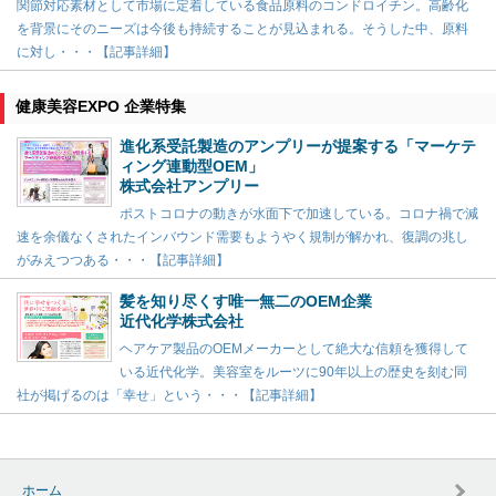
関節対応素材として市場に定着している食品原料のコンドロイチン。高齢化
を背景にそのニーズは今後も持続することが見込まれる。そうした中、原料
に対し・・・【記事詳細】
健康美容EXPO 企業特集
進化系受託製造のアンプリーが提案する「マーケテ
ィング連動型OEM」
株式会社アンプリー
ポストコロナの動きが水面下で加速している。コロナ禍で減
速を余儀なくされたインバウンド需要もようやく規制が解かれ、復調の兆し
がみえつつある・・・【記事詳細】
髪を知り尽くす唯一無二のOEM企業
近代化学株式会社
ヘアケア製品のOEMメーカーとして絶大な信頼を獲得して
いる近代化学。美容室をルーツに90年以上の歴史を刻む同
社が掲げるのは「幸せ」という・・・【記事詳細】
ホーム