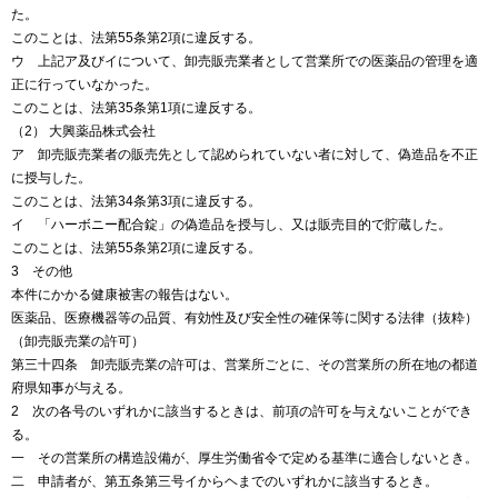
た。
このことは、法第55条第2項に違反する。
ウ 上記ア及びイについて、卸売販売業者として営業所での医薬品の管理を適
正に行っていなかった。
このことは、法第35条第1項に違反する。
（2） 大興薬品株式会社
ア 卸売販売業者の販売先として認められていない者に対して、偽造品を不正
に授与した。
このことは、法第34条第3項に違反する。
イ 「ハーボニー配合錠」の偽造品を授与し、又は販売目的で貯蔵した。
このことは、法第55条第2項に違反する。
3 その他
本件にかかる健康被害の報告はない。
医薬品、医療機器等の品質、有効性及び安全性の確保等に関する法律（抜粋）
（卸売販売業の許可）
第三十四条 卸売販売業の許可は、営業所ごとに、その営業所の所在地の都道
府県知事が与える。
2 次の各号のいずれかに該当するときは、前項の許可を与えないことができ
る。
一 その営業所の構造設備が、厚生労働省令で定める基準に適合しないとき。
二 申請者が、第五条第三号イからヘまでのいずれかに該当するとき。