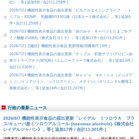
社》」等 [ 追加9件 / 合計11,259件 ]
2026/7/23 機能性表示食品の届出更新「ピルクルエイジングライフ －ト
リプル－/DDMP、 乳酸菌NY1301株《日清ヨーク株式会社》」等 [ 追加9
件 / 合計11,250件 ]
2026/7/22 機能性表示食品の届出更新「命のみそ キャベツとたまご/γ-ア
ミノ酪酸 (GABA)《株式会社ヨミテ》」等 [ 追加11件 / 合計11,241件 ]
2026/7/21【撤回】機能性表示食品 更新情報/消費者庁 [ 8件 ]
2026/7/21 機能性表示食品の届出更新「ナップル 肝脂サプリ/グロビン由
来テトラペプチド(WTQR)《エムジーファーマ株式会社》」等 [ 追加23件 /
合計11,230件 ]
2026/7/14 機能性表示食品の届出更新「Ｍｅｎ’ｓ Ａｍｉｎｏ（メンズア
ミノ）/イソアリイン、 シクロアリイン、 メチイン)《オリエンタル酵母工
業株式会社》」等 [ 追加14件 / 合計11,207件 ]
行政の最新ニュース
2026/8/7 機能性表示食品の届出更新「レイデル ミツロウＡ プラ
ス/キューバ産ミツロウアルコール (beeswax alcohols)《株式会社
レイデルジャパン》」等 [ 追加17件 / 合計11,301件 ]
消費者庁は機能性表示食品の届出情報を更新しました。 ・届出番号/L200 ・届