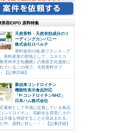
康美容EXPO 原料特集
天然香料・天然有効成分のリ
ーディングカンパニー
株式会社ロベルテ
香料発祥の地 南フランス・グ
。香料産業の聖地として、ユネスコ
教育科学文化機構）の無形文化遺産に
れているこの地で、天然香料サプ
・【記事詳細】
豚由来コンドロイチン
機能性表示食品対応
「P-コンドロイチンNHZ」
日本ハム株式会社
応素材として市場に定着している食品
コンドロイチン。高齢化を背景にその
は今後も持続することが見込まれる。
た中、原料に対し・・・【記事詳細】