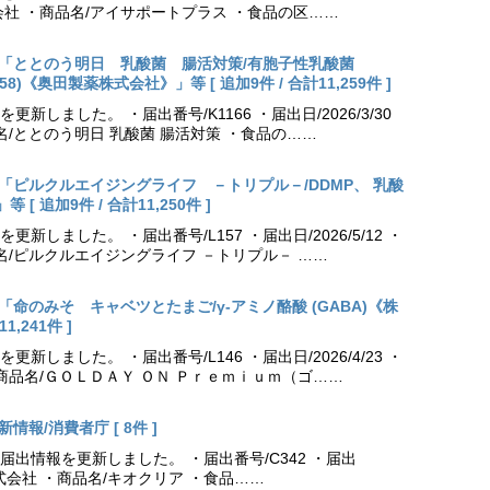
社 ・商品名/アイサポートプラス ・食品の区……
出更新「ととのう明日 乳酸菌 腸活対策/有胞子性乳酸菌
NK70258)《奥田製薬株式会社》」等 [ 追加9件 / 合計11,259件 ]
しました。 ・届出番号/K1166 ・届出日/2026/3/30
名/ととのう明日 乳酸菌 腸活対策 ・食品の……
出更新「ピルクルエイジングライフ －トリプル－/DDMP、 乳酸
 追加9件 / 合計11,250件 ]
しました。 ・届出番号/L157 ・届出日/2026/5/12 ・
名/ピルクルエイジングライフ －トリプル－ ……
更新「命のみそ キャベツとたまご/γ-アミノ酪酸 (GABA)《株
,241件 ]
しました。 ・届出番号/L146 ・届出日/2026/4/23 ・
商品名/ＧＯＬＤＡＹ ＯＮ Ｐｒｅｍｉｕｍ（ゴ……
情報/消費者庁 [ 8件 ]
出情報を更新しました。 ・届出番号/C342 ・届出
薬株式会社 ・商品名/キオクリア ・食品……