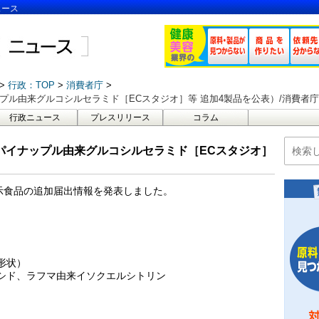
ュース
行政：TOP
消費者庁
ップル由来グルコシルセラミド［ECスタジオ］等 追加4製品を公表）/消費者庁
行政ニュース
プレスリリース
コラム
（パイナップル由来グルコシルセラミド［ECスタジオ］
性表示食品の追加届出情報を発表しました。
形状）
ロシド、ラフマ由来イソクエルシトリン