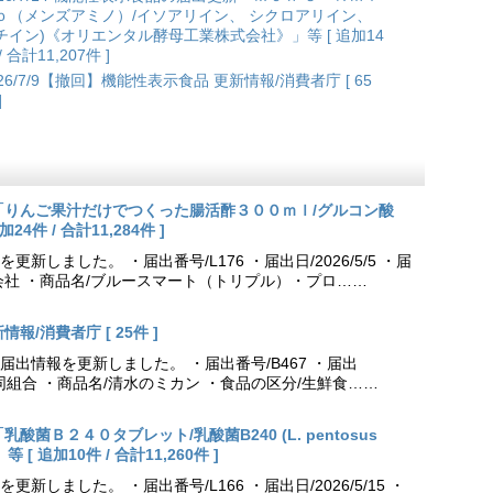
ｏ（メンズアミノ）/イソアリイン、 シクロアリイン、
チイン)《オリエンタル酵母工業株式会社》」等 [ 追加14
/ 合計11,207件 ]
026/7/9【撤回】機能性表示食品 更新情報/消費者庁 [ 65
]
更新「りんご果汁だけでつくった腸活酢３００ｍｌ/グルコン酸
件 / 合計11,284件 ]
しました。 ・届出番号/L176 ・届出日/2026/5/5 ・届
会社 ・商品名/ブルースマート（トリプル）・プロ……
報/消費者庁 [ 25件 ]
出情報を更新しました。 ・届出番号/B467 ・届出
農業協同組合 ・商品名/清水のミカン ・食品の区分/生鮮食……
乳酸菌Ｂ２４０タブレット/乳酸菌B240 (L. pentosus
[ 追加10件 / 合計11,260件 ]
しました。 ・届出番号/L166 ・届出日/2026/5/15 ・