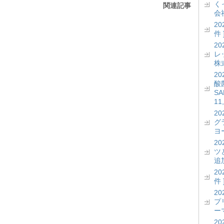
く
関連記事
会社
2
件 
2
レッ
株式
2
酸菌
S
11
2
グ
ヨー
2
ツ
追加
2
件 
2
プ
ーマ
2