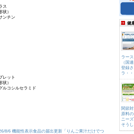
ラス
形状）
サンチン
健
ラース
（国連
登録さ
ラ・・
ブレット
形状）
来グルコシルセラミド
関節対
原料の
ニーズ
そうし
026/8/6 機能性表示食品の届出更新「りんご果汁だけでつ