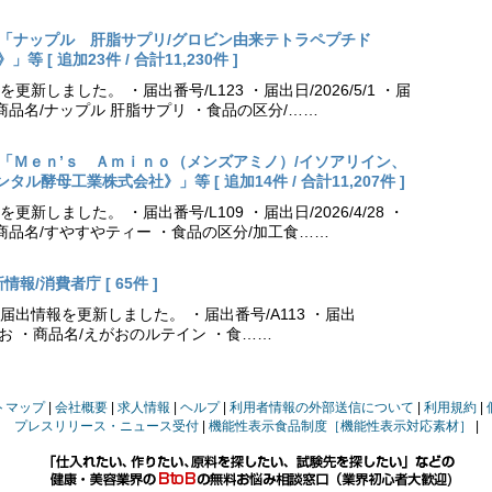
出更新「ナップル 肝脂サプリ/グロビン由来テトラペプチド
[ 追加23件 / 合計11,230件 ]
しました。 ・届出番号/L123 ・届出日/2026/5/1 ・届
商品名/ナップル 肝脂サプリ ・食品の区分/……
出更新「Ｍｅｎ’ｓ Ａｍｉｎｏ（メンズアミノ）/イソアリイン、
酵母工業株式会社》」等 [ 追加14件 / 合計11,207件 ]
しました。 ・届出番号/L109 ・届出日/2026/4/28 ・
商品名/すやすやティー ・食品の区分/加工食……
報/消費者庁 [ 65件 ]
出情報を更新しました。 ・届出番号/A113 ・届出
えがお ・商品名/えがおのルテイン ・食……
トマップ
会社概要
求人情報
ヘルプ
利用者情報の外部送信について
利用規約
プレスリリース・ニュース受付
機能性表示食品制度［機能性表示対応素材］