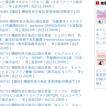
った腸活酢３００ｍｌ/グルコン酸《オタフクソース株式
健
》」等 [ 追加24件 / 合計11,284件 ]
026/8/5【撤回】機能性表示食品 更新情報/消費者庁 [ 25
]
026/8/5 機能性表示食品の届出更新「乳酸菌Ｂ２４０タブ
ト/乳酸菌B240 (L. pentosus ONRICb0240)《大塚製薬
会社》」等 [ 追加10件 / 合計11,260件 ]
ポスト
る。コ
026/7/23 機能性表示食品の届出更新「ととのう明日 乳
ウンド
 腸活対策/有胞子性乳酸菌 (Heyndrickxia coagulans
兆しが
ANK70258)《奥田製薬株式会社》」等 [ 追加9件 / 合計
,259件 ]
026/7/23 機能性表示食品の届出更新「ピルクルエイジン
ライフ －トリプル－/DDMP、 乳酸菌NY1301株《日清
ク株式会社》」等 [ 追加9件 / 合計11,250件 ]
026/7/22 機能性表示食品の届出更新「命のみそ キャベ
として
とたまご/γ-アミノ酪酸 (GABA)《株式会社ヨミテ》」等 [
美容室
11件 / 合計11,241件 ]
が掲げ
026/7/21【撤回】機能性表示食品 更新情報/消費者庁 [ 8
細】
]
026/7/21 機能性表示食品の届出更新「ナップル 肝脂サ
リ/グロビン由来テトラペプチド(WTQR)《エムジーファ
株式会社》」等 [ 追加23件 / 合計11,230件 ]
026/7/14 機能性表示食品の届出更新「Ｍｅｎ’ｓ Ａｍｉ