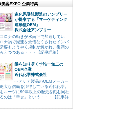
康美容EXPO 企業特集
進化系受託製造のアンプリー
が提案する「マーケティング
連動型OEM」
株式会社アンプリー
コロナの動きが水面下で加速してい
ロナ禍で減速を余儀なくされたインバ
需要もようやく規制が解かれ、復調の
みえつつある・・・【記事詳細】
髪を知り尽くす唯一無二の
OEM企業
近代化学株式会社
ヘアケア製品のOEMメーカー
絶大な信頼を獲得している近代化学。
をルーツに90年以上の歴史を刻む同社
るのは「幸せ」という・・・【記事詳