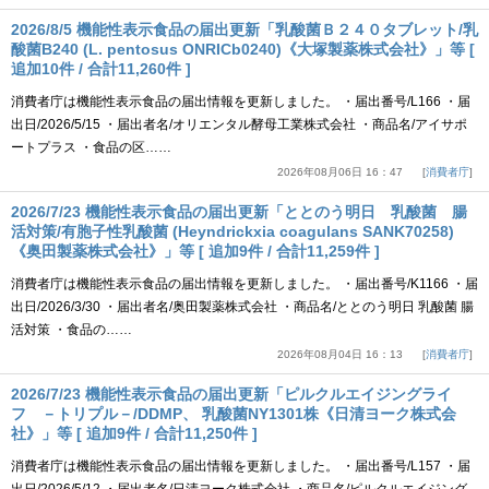
2026/8/5 機能性表示食品の届出更新「乳酸菌Ｂ２４０タブレット/乳
酸菌B240 (L. pentosus ONRICb0240)《大塚製薬株式会社》」等 [
追加10件 / 合計11,260件 ]
消費者庁は機能性表示食品の届出情報を更新しました。 ・届出番号/L166 ・届
出日/2026/5/15 ・届出者名/オリエンタル酵母工業株式会社 ・商品名/アイサポ
ートプラス ・食品の区……
2026年08月06日 16：47
消費者庁
2026/7/23 機能性表示食品の届出更新「ととのう明日 乳酸菌 腸
活対策/有胞子性乳酸菌 (Heyndrickxia coagulans SANK70258)
《奥田製薬株式会社》」等 [ 追加9件 / 合計11,259件 ]
消費者庁は機能性表示食品の届出情報を更新しました。 ・届出番号/K1166 ・届
出日/2026/3/30 ・届出者名/奥田製薬株式会社 ・商品名/ととのう明日 乳酸菌 腸
活対策 ・食品の……
2026年08月04日 16：13
消費者庁
2026/7/23 機能性表示食品の届出更新「ピルクルエイジングライ
フ －トリプル－/DDMP、 乳酸菌NY1301株《日清ヨーク株式会
社》」等 [ 追加9件 / 合計11,250件 ]
消費者庁は機能性表示食品の届出情報を更新しました。 ・届出番号/L157 ・届