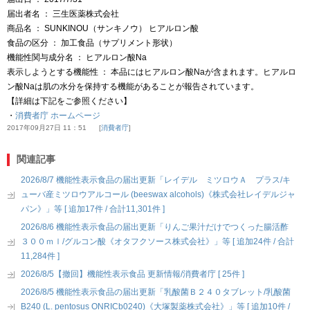
届出者名 ： 三生医薬株式会社
商品名 ： SUNKINOU（サンキノウ） ヒアルロン酸
食品の区分 ： 加工食品（サプリメント形状）
機能性関与成分名 ： ヒアルロン酸Na
表示しようとする機能性 ： 本品にはヒアルロン酸Naが含まれます。ヒアルロ
ン酸Naは肌の水分を保持する機能があることが報告されています。
【詳細は下記をご参照ください】
・
消費者庁 ホームページ
2017年09月27日 11：51
消費者庁
関連記事
2026/8/7 機能性表示食品の届出更新「レイデル ミツロウＡ プラス/キ
ューバ産ミツロウアルコール (beeswax alcohols)《株式会社レイデルジャ
パン》」等 [ 追加17件 / 合計11,301件 ]
2026/8/6 機能性表示食品の届出更新「りんご果汁だけでつくった腸活酢
３００ｍｌ/グルコン酸《オタフクソース株式会社》」等 [ 追加24件 / 合計
11,284件 ]
2026/8/5【撤回】機能性表示食品 更新情報/消費者庁 [ 25件 ]
2026/8/5 機能性表示食品の届出更新「乳酸菌Ｂ２４０タブレット/乳酸菌
B240 (L. pentosus ONRICb0240)《大塚製薬株式会社》」等 [ 追加10件 /