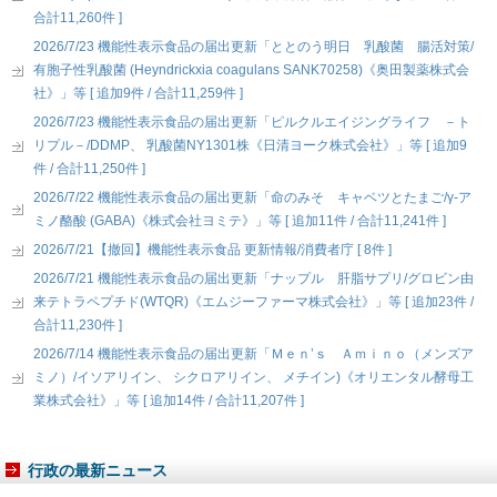
合計11,260件 ]
2026/7/23 機能性表示食品の届出更新「ととのう明日 乳酸菌 腸活対策/
有胞子性乳酸菌 (Heyndrickxia coagulans SANK70258)《奥田製薬株式会
社》」等 [ 追加9件 / 合計11,259件 ]
2026/7/23 機能性表示食品の届出更新「ピルクルエイジングライフ －ト
リプル－/DDMP、 乳酸菌NY1301株《日清ヨーク株式会社》」等 [ 追加9
件 / 合計11,250件 ]
2026/7/22 機能性表示食品の届出更新「命のみそ キャベツとたまご/γ-ア
ミノ酪酸 (GABA)《株式会社ヨミテ》」等 [ 追加11件 / 合計11,241件 ]
2026/7/21【撤回】機能性表示食品 更新情報/消費者庁 [ 8件 ]
2026/7/21 機能性表示食品の届出更新「ナップル 肝脂サプリ/グロビン由
来テトラペプチド(WTQR)《エムジーファーマ株式会社》」等 [ 追加23件 /
合計11,230件 ]
2026/7/14 機能性表示食品の届出更新「Ｍｅｎ’ｓ Ａｍｉｎｏ（メンズア
ミノ）/イソアリイン、 シクロアリイン、 メチイン)《オリエンタル酵母工
業株式会社》」等 [ 追加14件 / 合計11,207件 ]
行政の最新ニュース