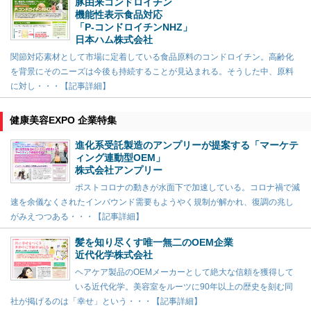
豚由来コンドロイチン
機能性表示食品対応
「P-コンドロイチンNHZ」
日本ハム株式会社
関節対応素材として市場に定着している食品原料のコンドロイチン。高齢化
を背景にそのニーズは今後も持続することが見込まれる。そうした中、原料
に対し・・・【記事詳細】
健康美容EXPO 企業特集
進化系受託製造のアンプリーが提案する「マーケテ
ィング連動型OEM」
株式会社アンプリー
ポストコロナの動きが水面下で加速している。コロナ禍で減
速を余儀なくされたインバウンド需要もようやく規制が解かれ、復調の兆し
がみえつつある・・・【記事詳細】
髪を知り尽くす唯一無二のOEM企業
近代化学株式会社
ヘアケア製品のOEMメーカーとして絶大な信頼を獲得して
いる近代化学。美容室をルーツに90年以上の歴史を刻む同
社が掲げるのは「幸せ」という・・・【記事詳細】