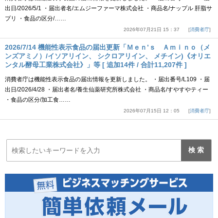
出日/2026/5/1 ・届出者名/エムジーファーマ株式会社 ・商品名/ナップル 肝脂サ
プリ ・食品の区分/……
2026年07月21日 15：37
消費者庁
2026/7/14 機能性表示食品の届出更新「Ｍｅｎ’ｓ Ａｍｉｎｏ（メ
ンズアミノ）/イソアリイン、 シクロアリイン、 メチイン)《オリエ
ンタル酵母工業株式会社》」等 [ 追加14件 / 合計11,207件 ]
消費者庁は機能性表示食品の届出情報を更新しました。 ・届出番号/L109 ・届
出日/2026/4/28 ・届出者名/養生仙薬研究所株式会社 ・商品名/すやすやティー
・食品の区分/加工食……
2026年07月15日 12：05
消費者庁