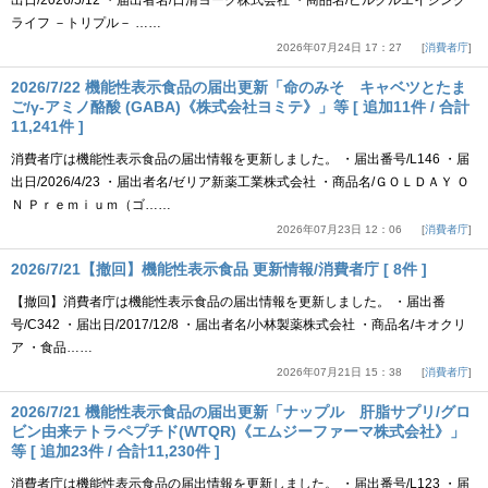
出日/2026/5/12 ・届出者名/日清ヨーク株式会社 ・商品名/ピルクルエイジング
ライフ －トリプル－ ……
2026年07月24日 17：27
消費者庁
2026/7/22 機能性表示食品の届出更新「命のみそ キャベツとたま
ご/γ-アミノ酪酸 (GABA)《株式会社ヨミテ》」等 [ 追加11件 / 合計
11,241件 ]
消費者庁は機能性表示食品の届出情報を更新しました。 ・届出番号/L146 ・届
出日/2026/4/23 ・届出者名/ゼリア新薬工業株式会社 ・商品名/ＧＯＬＤＡＹ Ｏ
Ｎ Ｐｒｅｍｉｕｍ（ゴ……
2026年07月23日 12：06
消費者庁
2026/7/21【撤回】機能性表示食品 更新情報/消費者庁 [ 8件 ]
【撤回】消費者庁は機能性表示食品の届出情報を更新しました。 ・届出番
号/C342 ・届出日/2017/12/8 ・届出者名/小林製薬株式会社 ・商品名/キオクリ
ア ・食品……
2026年07月21日 15：38
消費者庁
2026/7/21 機能性表示食品の届出更新「ナップル 肝脂サプリ/グロ
ビン由来テトラペプチド(WTQR)《エムジーファーマ株式会社》」
等 [ 追加23件 / 合計11,230件 ]
消費者庁は機能性表示食品の届出情報を更新しました。 ・届出番号/L123 ・届