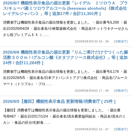
2026/8/7 機能性表示食品の届出更新「レイデル ミツロウＡ プラ
ス/キューバ産ミツロウアルコール (beeswax alcohols)《株式会社
レイデルジャパン》」等 [ 追加17件 / 合計11,301件 ]
消費者庁は機能性表示食品の届出情報を更新しました。 ・届出番号/L200 ・届
出日/2026/04/28 ・届出者名/小林製薬株式会社 ・商品名/ナットウキナーゼさら
さら粒プレミアムＥＸ（……
2026年08月07日 19：39
消費者庁
2026/8/6 機能性表示食品の届出更新「りんご果汁だけでつくった腸
活酢３００ｍｌ/グルコン酸《オタフクソース株式会社》」等 [ 追加
24件 / 合計11,284件 ]
消費者庁は機能性表示食品の届出情報を更新しました。 ・届出番号/L176 ・届
出日/2026/5/5 ・届出者名/日本アドバンストアグリ株式会社 ・商品名/ブルース
マート（トリプル）・プロ……
2026年08月06日 17：08
消費者庁
2026/8/5【撤回】機能性表示食品 更新情報/消費者庁 [ 25件 ]
【撤回】消費者庁は機能性表示食品の届出情報を更新しました。 ・届出番
号/B467 ・届出日/2017/1/24 ・届出者名/清水農業協同組合 ・商品名/清水のミ
カン ・食品の区分/生鮮食……
2026年08月06日 16：47
消費者庁