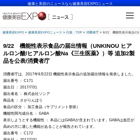
健康と美容のニュースなら健康美容EXPOニュース
健康美容EXPO
健康美容EXPOニュース
行政：TOP
消費者庁
9/22 機能性表示食品の
9/22 機能性表示食品の届出情報（UNKINOU ヒア
ルロン酸/ヒアルロン酸Na《三生医薬》）等 追加2製
品を公表/消費者庁
消費者庁は、2017年9月22日 機能性表示食品の追加届出情報を発表しました。
届出番号 ： C171
届出日 ： 2017/7/31
届出者名 ： 株式会社ソシア
商品名 ： さがりんぼう
食品の区分 ： 加工食品（サプリメント形状）
機能性関与成分名 ： GABA
表示しようとする機能性 ： 本品にはGABAが含まれています。GABAは血圧が
高めの方に適した機能があることが報告されています。
届出番号 ： C172
届出日 ： 2017/7/31