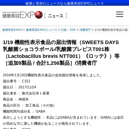
健康と美容のニュースなら健康美容EXPOニュース
健康美容EXPO
健康美容EXPOニュース
行政：TOP
消費者庁
1/19 機能性表示食品の届出
1/19 機能性表示食品の届出情報（SWEETS DAYS
乳酸菌ショコラボール/乳酸菌ブレビスT001株
（Lactobacillus brevis NTT001）《ロッテ》）等
［追加9製品 / 合計1,256製品］/消費者庁
2018年1月19日機能性表示食品の追加届出情報を発表しました。
届出番号 ： C321
届出日 ： 2017/11/24
届出者名 ： 株式会社米ト産業
商品名 ： 神授米
食品の区分 ： 加工食品（その他）
機能性関与成分名 ： GABA
表示しようとする機能性 ： 本品にはGABAが含まれています。GABAには血圧
が高めな方に適した機能があることが報告されています。