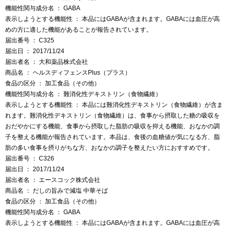
機能性関与成分名 ： GABA
表示しようとする機能性 ： 本品にはGABAが含まれます。GABAには血圧が高
めの方に適した機能があることが報告されています。
届出番号 ： C325
届出日 ： 2017/11/24
届出者名 ： 大和薬品株式会社
商品名 ： ヘルスディフェンスPlus（プラス）
食品の区分 ： 加工食品（その他）
機能性関与成分名 ： 難消化性デキストリン（食物繊維）
表示しようとする機能性 ： 本品には難消化性デキストリン（食物繊維）が含ま
れます。難消化性デキストリン（食物繊維）は、食事から摂取した糖の吸収を
おだやかにする機能、食事から摂取した脂肪の吸収を抑える機能、おなかの調
子を整える機能が報告されています。本品は、食後の血糖値が気になる方、脂
肪の多い食事を摂りがちな方、おなかの調子を整えたい方におすすめです。
届出番号 ： C326
届出日 ： 2017/11/24
届出者名 ： エースコック株式会社
商品名 ： だしの旨みで減塩 中華そば
食品の区分 ： 加工食品（その他）
機能性関与成分名 ： GABA
表示しようとする機能性 ： 本品にはGABAが含まれます。GABAには血圧が高