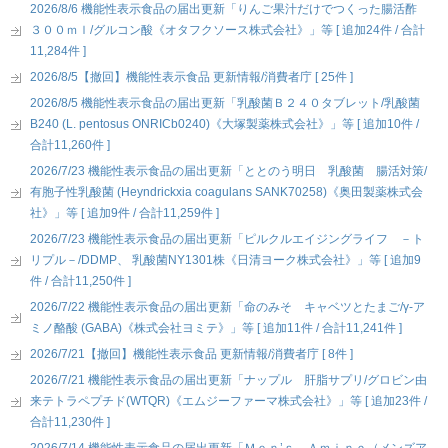
2026/8/6 機能性表示食品の届出更新「りんご果汁だけでつくった腸活酢
３００ｍｌ/グルコン酸《オタフクソース株式会社》」等 [ 追加24件 / 合計
11,284件 ]
2026/8/5【撤回】機能性表示食品 更新情報/消費者庁 [ 25件 ]
2026/8/5 機能性表示食品の届出更新「乳酸菌Ｂ２４０タブレット/乳酸菌
B240 (L. pentosus ONRICb0240)《大塚製薬株式会社》」等 [ 追加10件 /
合計11,260件 ]
2026/7/23 機能性表示食品の届出更新「ととのう明日 乳酸菌 腸活対策/
有胞子性乳酸菌 (Heyndrickxia coagulans SANK70258)《奥田製薬株式会
社》」等 [ 追加9件 / 合計11,259件 ]
2026/7/23 機能性表示食品の届出更新「ピルクルエイジングライフ －ト
リプル－/DDMP、 乳酸菌NY1301株《日清ヨーク株式会社》」等 [ 追加9
件 / 合計11,250件 ]
2026/7/22 機能性表示食品の届出更新「命のみそ キャベツとたまご/γ-ア
ミノ酪酸 (GABA)《株式会社ヨミテ》」等 [ 追加11件 / 合計11,241件 ]
2026/7/21【撤回】機能性表示食品 更新情報/消費者庁 [ 8件 ]
2026/7/21 機能性表示食品の届出更新「ナップル 肝脂サプリ/グロビン由
来テトラペプチド(WTQR)《エムジーファーマ株式会社》」等 [ 追加23件 /
合計11,230件 ]