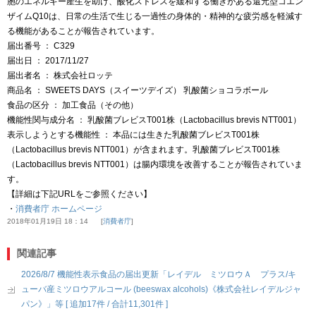
胞のエネルギー産生を助け、酸化ストレスを緩和する働きがある還元型コエン
ザイムQ10は、日常の生活で生じる一過性の身体的・精神的な疲労感を軽減す
る機能があることが報告されています。
届出番号 ： C329
届出日 ： 2017/11/27
届出者名 ： 株式会社ロッテ
商品名 ： SWEETS DAYS（スイーツデイズ） 乳酸菌ショコラボール
食品の区分 ： 加工食品（その他）
機能性関与成分名 ： 乳酸菌ブレビスT001株（Lactobacillus brevis NTT001）
表示しようとする機能性 ： 本品には生きた乳酸菌ブレビスT001株
（Lactobacillus brevis NTT001）が含まれます。乳酸菌ブレビスT001株
（Lactobacillus brevis NTT001）は腸内環境を改善することが報告されていま
す。
【詳細は下記URLをご参照ください】
・
消費者庁 ホームページ
2018年01月19日 18：14
消費者庁
関連記事
2026/8/7 機能性表示食品の届出更新「レイデル ミツロウＡ プラス/キ
ューバ産ミツロウアルコール (beeswax alcohols)《株式会社レイデルジャ
パン》」等 [ 追加17件 / 合計11,301件 ]