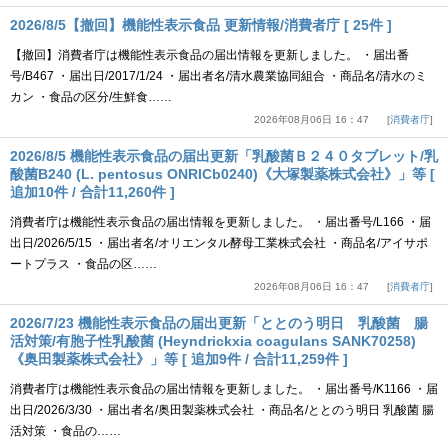
2026/8/5【撤回】機能性表示食品 更新情報/消費者庁 [ 25件 ]
【撤回】消費者庁は機能性表示食品の届出情報を更新しました。 ・届出番
号/B467 ・届出日/2017/1/24 ・届出者名/清水農業協同組合 ・商品名/清水のミ
カン ・食品の区分/生鮮食……
2026年08月06日 16：47
消費者庁
2026/8/5 機能性表示食品の届出更新「乳酸菌Ｂ２４０タブレット/乳
酸菌B240 (L. pentosus ONRICb0240)《大塚製薬株式会社》」等 [
追加10件 / 合計11,260件 ]
消費者庁は機能性表示食品の届出情報を更新しました。 ・届出番号/L166 ・届
出日/2026/5/15 ・届出者名/オリエンタル酵母工業株式会社 ・商品名/アイサポ
ートプラス ・食品の区……
2026年08月06日 16：47
消費者庁
2026/7/23 機能性表示食品の届出更新「ととのう明日 乳酸菌 腸
活対策/有胞子性乳酸菌 (Heyndrickxia coagulans SANK70258)
《奥田製薬株式会社》」等 [ 追加9件 / 合計11,259件 ]
消費者庁は機能性表示食品の届出情報を更新しました。 ・届出番号/K1166 ・届
出日/2026/3/30 ・届出者名/奥田製薬株式会社 ・商品名/ととのう明日 乳酸菌 腸
活対策 ・食品の……