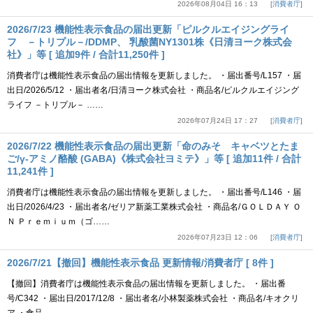
2026年08月04日 16：13
消費者庁
2026/7/23 機能性表示食品の届出更新「ピルクルエイジングライ
フ －トリプル－/DDMP、 乳酸菌NY1301株《日清ヨーク株式会
社》」等 [ 追加9件 / 合計11,250件 ]
消費者庁は機能性表示食品の届出情報を更新しました。 ・届出番号/L157 ・届
出日/2026/5/12 ・届出者名/日清ヨーク株式会社 ・商品名/ピルクルエイジング
ライフ －トリプル－ ……
2026年07月24日 17：27
消費者庁
2026/7/22 機能性表示食品の届出更新「命のみそ キャベツとたま
ご/γ-アミノ酪酸 (GABA)《株式会社ヨミテ》」等 [ 追加11件 / 合計
11,241件 ]
消費者庁は機能性表示食品の届出情報を更新しました。 ・届出番号/L146 ・届
出日/2026/4/23 ・届出者名/ゼリア新薬工業株式会社 ・商品名/ＧＯＬＤＡＹ Ｏ
Ｎ Ｐｒｅｍｉｕｍ（ゴ……
2026年07月23日 12：06
消費者庁
2026/7/21【撤回】機能性表示食品 更新情報/消費者庁 [ 8件 ]
【撤回】消費者庁は機能性表示食品の届出情報を更新しました。 ・届出番
号/C342 ・届出日/2017/12/8 ・届出者名/小林製薬株式会社 ・商品名/キオクリ