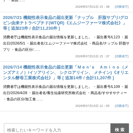
ア ・食品……
2026年07月21日 15：38
消費者庁
2026/7/21 機能性表示食品の届出更新「ナップル 肝脂サプリ/グロ
ビン由来テトラペプチド(WTQR)《エムジーファーマ株式会社》」
等 [ 追加23件 / 合計11,230件 ]
消費者庁は機能性表示食品の届出情報を更新しました。 ・届出番号/L123 ・届
出日/2026/5/1 ・届出者名/エムジーファーマ株式会社 ・商品名/ナップル 肝脂サ
プリ ・食品の区分/……
2026年07月21日 15：37
消費者庁
2026/7/14 機能性表示食品の届出更新「Ｍｅｎ’ｓ Ａｍｉｎｏ（メ
ンズアミノ）/イソアリイン、 シクロアリイン、 メチイン)《オリエ
ンタル酵母工業株式会社》」等 [ 追加14件 / 合計11,207件 ]
消費者庁は機能性表示食品の届出情報を更新しました。 ・届出番号/L109 ・届
出日/2026/4/28 ・届出者名/養生仙薬研究所株式会社 ・商品名/すやすやティー
・食品の区分/加工食……
2026年07月15日 12：05
消費者庁