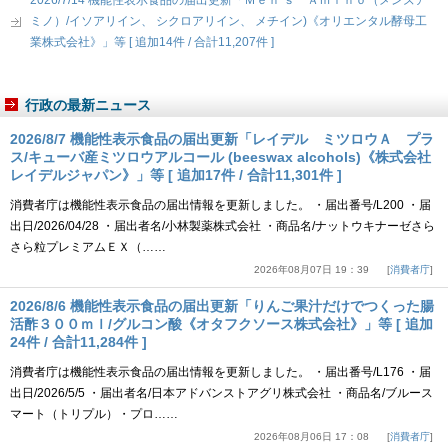
2026/7/14 機能性表示食品の届出更新「Ｍｅｎ’ｓ Ａｍｉｎｏ（メンズア
ミノ）/イソアリイン、 シクロアリイン、 メチイン)《オリエンタル酵母工
業株式会社》」等 [ 追加14件 / 合計11,207件 ]
行政の最新ニュース
2026/8/7 機能性表示食品の届出更新「レイデル ミツロウＡ プラ
ス/キューバ産ミツロウアルコール (beeswax alcohols)《株式会社
レイデルジャパン》」等 [ 追加17件 / 合計11,301件 ]
消費者庁は機能性表示食品の届出情報を更新しました。 ・届出番号/L200 ・届
出日/2026/04/28 ・届出者名/小林製薬株式会社 ・商品名/ナットウキナーゼさら
さら粒プレミアムＥＸ（……
2026年08月07日 19：39
消費者庁
2026/8/6 機能性表示食品の届出更新「りんご果汁だけでつくった腸
活酢３００ｍｌ/グルコン酸《オタフクソース株式会社》」等 [ 追加
24件 / 合計11,284件 ]
消費者庁は機能性表示食品の届出情報を更新しました。 ・届出番号/L176 ・届
出日/2026/5/5 ・届出者名/日本アドバンストアグリ株式会社 ・商品名/ブルース
マート（トリプル）・プロ……
2026年08月06日 17：08
消費者庁