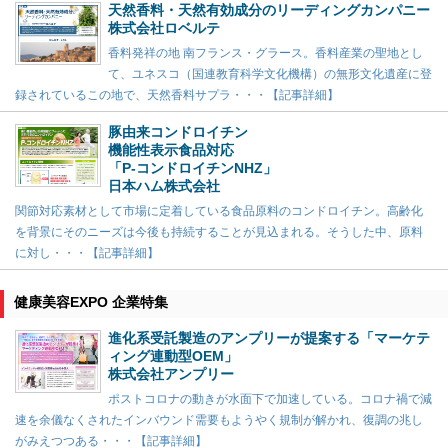
天然香料・天然有効成分のリーディングカンパニー
株式会社ロベルテ
香料発祥の地 南フランス・グラース。香料産業の聖地とし
て、ユネスコ（国連教育科学文化機構）の無形文化遺産に登
録されているこの地で、天然香料サプラ・・・【記事詳細】
豚由来コンドロイチン
機能性表示食品対応
「P-コンドロイチンNHZ」
日本ハム株式会社
関節対応素材として市場に定着している食品原料のコンドロイチン。高齢化
を背景にそのニーズは今後も持続することが見込まれる。そうした中、原料
に対し・・・【記事詳細】
健康美容EXPO 企業特集
進化系受託製造のアンプリーが提案する「マーケテ
ィング連動型OEM」
株式会社アンプリー
ポストコロナの動きが水面下で加速している。コロナ禍で減
速を余儀なくされたインバウンド需要もようやく規制が解かれ、復調の兆し
がみえつつある・・・【記事詳細】