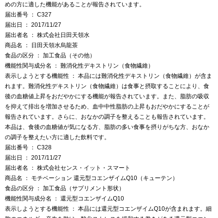
めの方に適した機能があることが報告されています。
届出番号 ： C327
届出日 ： 2017/11/27
届出者名 ： 株式会社日田天領水
商品名 ： 日田天領水烏龍茶
食品の区分 ： 加工食品（その他）
機能性関与成分名 ： 難消化性デキストリン（食物繊維）
表示しようとする機能性 ： 本品には難消化性デキストリン（食物繊維）が含ま
れます。難消化性デキストリン（食物繊維）は食事と摂取することにより、食
後の血糖値上昇をおだやかにする機能が報告されています。また、脂肪の吸収
を抑えて排出を増加させるため、血中中性脂肪の上昇もおだやかにすることが
報告されています。さらに、おなかの調子を整えることも報告されています。
本品は、食後の血糖値が気になる方、脂肪の多い食事を摂りがちな方、おなか
の調子を整えたい方に適した飲料です。
届出番号 ： C328
届出日 ： 2017/11/27
届出者名 ： 株式会社センス・イット・スマート
商品名 ： モチベーション 還元型コエンザイムQ10（キューテン）
食品の区分 ： 加工食品（サプリメント形状）
機能性関与成分名 ： 還元型コエンザイムQ10
表示しようとする機能性 ： 本品には還元型コエンザイムQ10が含まれます。細