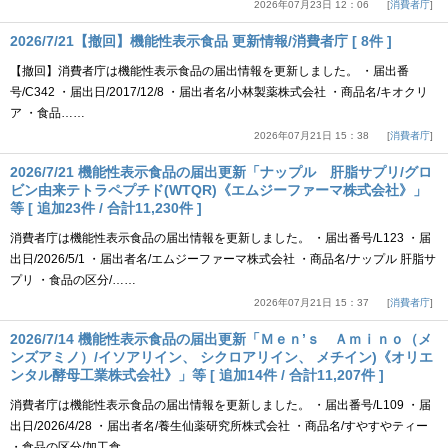
2026年07月23日 12：06
消費者庁
2026/7/21【撤回】機能性表示食品 更新情報/消費者庁 [ 8件 ]
【撤回】消費者庁は機能性表示食品の届出情報を更新しました。 ・届出番
号/C342 ・届出日/2017/12/8 ・届出者名/小林製薬株式会社 ・商品名/キオクリ
ア ・食品……
2026年07月21日 15：38
消費者庁
2026/7/21 機能性表示食品の届出更新「ナップル 肝脂サプリ/グロ
ビン由来テトラペプチド(WTQR)《エムジーファーマ株式会社》」
等 [ 追加23件 / 合計11,230件 ]
消費者庁は機能性表示食品の届出情報を更新しました。 ・届出番号/L123 ・届
出日/2026/5/1 ・届出者名/エムジーファーマ株式会社 ・商品名/ナップル 肝脂サ
プリ ・食品の区分/……
2026年07月21日 15：37
消費者庁
2026/7/14 機能性表示食品の届出更新「Ｍｅｎ’ｓ Ａｍｉｎｏ（メ
ンズアミノ）/イソアリイン、 シクロアリイン、 メチイン)《オリエ
ンタル酵母工業株式会社》」等 [ 追加14件 / 合計11,207件 ]
消費者庁は機能性表示食品の届出情報を更新しました。 ・届出番号/L109 ・届
出日/2026/4/28 ・届出者名/養生仙薬研究所株式会社 ・商品名/すやすやティー
・食品の区分/加工食……