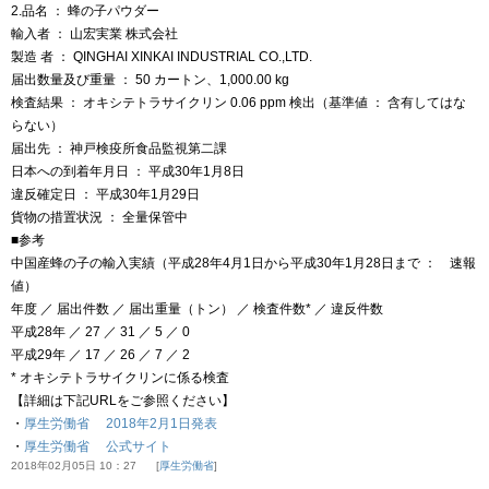
2.品名 ： 蜂の子パウダー
輸入者 ： 山宏実業 株式会社
製造 者 ： QINGHAI XINKAI INDUSTRIAL CO.,LTD.
届出数量及び重量 ： 50 カートン、1,000.00 kg
検査結果 ： オキシテトラサイクリン 0.06 ppm 検出（基準値 ： 含有してはな
らない）
届出先 ： 神戸検疫所食品監視第二課
日本への到着年月日 ： 平成30年1月8日
違反確定日 ： 平成30年1月29日
貨物の措置状況 ： 全量保管中
■参考
中国産蜂の子の輸入実績（平成28年4月1日から平成30年1月28日まで ： 速報
値）
年度 ／ 届出件数 ／ 届出重量（トン） ／ 検査件数* ／ 違反件数
平成28年 ／ 27 ／ 31 ／ 5 ／ 0
平成29年 ／ 17 ／ 26 ／ 7 ／ 2
* オキシテトラサイクリンに係る検査
【詳細は下記URLをご参照ください】
・
厚生労働省 2018年2月1日発表
・
厚生労働省 公式サイト
2018年02月05日 10：27
厚生労働省