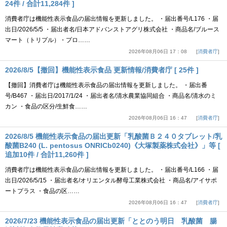
24件 / 合計11,284件 ]
消費者庁は機能性表示食品の届出情報を更新しました。 ・届出番号/L176 ・届
出日/2026/5/5 ・届出者名/日本アドバンストアグリ株式会社 ・商品名/ブルース
マート（トリプル）・プロ……
2026年08月06日 17：08
消費者庁
2026/8/5【撤回】機能性表示食品 更新情報/消費者庁 [ 25件 ]
【撤回】消費者庁は機能性表示食品の届出情報を更新しました。 ・届出番
号/B467 ・届出日/2017/1/24 ・届出者名/清水農業協同組合 ・商品名/清水のミ
カン ・食品の区分/生鮮食……
2026年08月06日 16：47
消費者庁
2026/8/5 機能性表示食品の届出更新「乳酸菌Ｂ２４０タブレット/乳
酸菌B240 (L. pentosus ONRICb0240)《大塚製薬株式会社》」等 [
追加10件 / 合計11,260件 ]
消費者庁は機能性表示食品の届出情報を更新しました。 ・届出番号/L166 ・届
出日/2026/5/15 ・届出者名/オリエンタル酵母工業株式会社 ・商品名/アイサポ
ートプラス ・食品の区……
2026年08月06日 16：47
消費者庁
2026/7/23 機能性表示食品の届出更新「ととのう明日 乳酸菌 腸