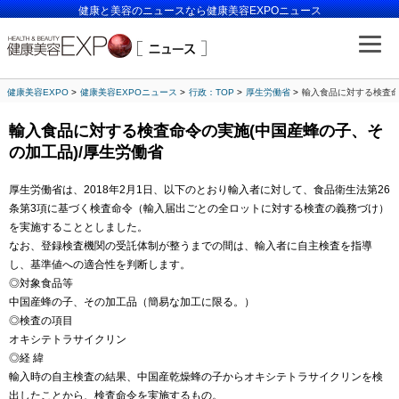
健康と美容のニュースなら健康美容EXPOニュース
健康美容EXPO
健康美容EXPOニュース
行政：TOP
厚生労働省
輸入食品に対する検査命
輸入食品に対する検査命令の実施(中国産蜂の子、そ
の加工品)/厚生労働省
厚生労働省は、2018年2月1日、以下のとおり輸入者に対して、食品衛生法第26
条第3項に基づく検査命令（輸入届出ごとの全ロットに対する検査の義務づけ）
を実施することとしました。
なお、登録検査機関の受託体制が整うまでの間は、輸入者に自主検査を指導
し、基準値への適合性を判断します。
◎対象食品等
中国産蜂の子、その加工品（簡易な加工に限る。）
◎検査の項目
オキシテトラサイクリン
◎経 緯
輸入時の自主検査の結果、中国産乾燥蜂の子からオキシテトラサイクリンを検
出したことから、検査命令を実施するもの。