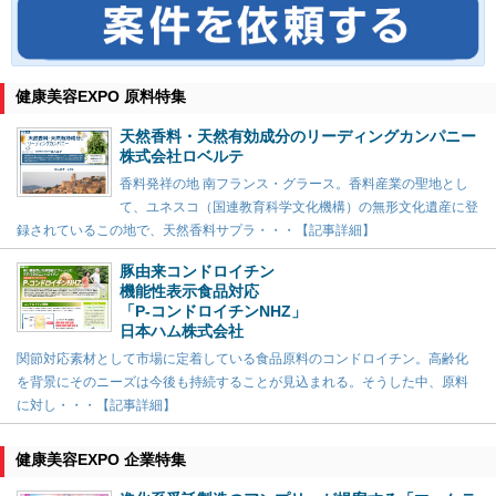
健康美容EXPO 原料特集
天然香料・天然有効成分のリーディングカンパニー
株式会社ロベルテ
香料発祥の地 南フランス・グラース。香料産業の聖地とし
て、ユネスコ（国連教育科学文化機構）の無形文化遺産に登
録されているこの地で、天然香料サプラ・・・【記事詳細】
豚由来コンドロイチン
機能性表示食品対応
「P-コンドロイチンNHZ」
日本ハム株式会社
関節対応素材として市場に定着している食品原料のコンドロイチン。高齢化
を背景にそのニーズは今後も持続することが見込まれる。そうした中、原料
に対し・・・【記事詳細】
健康美容EXPO 企業特集