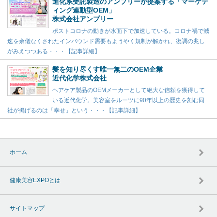
進化系受託製造のアンプリーが提案する「マーケテ
ィング連動型OEM」
株式会社アンプリー
ポストコロナの動きが水面下で加速している。コロナ禍で減
速を余儀なくされたインバウンド需要もようやく規制が解かれ、復調の兆し
がみえつつある・・・【記事詳細】
髪を知り尽くす唯一無二のOEM企業
近代化学株式会社
ヘアケア製品のOEMメーカーとして絶大な信頼を獲得して
いる近代化学。美容室をルーツに90年以上の歴史を刻む同
社が掲げるのは「幸せ」という・・・【記事詳細】
ホーム
健康美容EXPOとは
サイトマップ