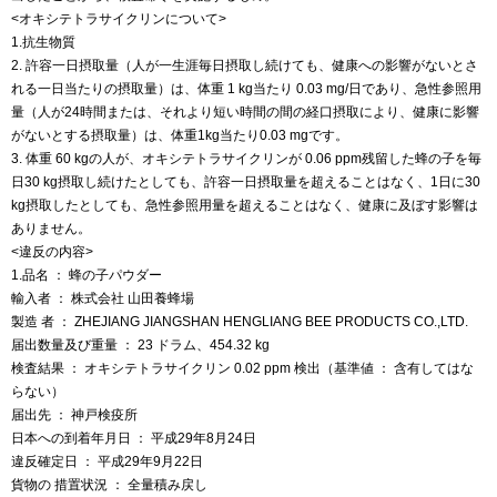
<オキシテトラサイクリンについて>
1.抗生物質
2. 許容一日摂取量（人が一生涯毎日摂取し続けても、健康への影響がないとさ
れる一日当たりの摂取量）は、体重 1 kg当たり 0.03 mg/日であり、急性参照用
量（人が24時間または、それより短い時間の間の経口摂取により、健康に影響
がないとする摂取量）は、体重1kg当たり0.03 mgです。
3. 体重 60 kgの人が、オキシテトラサイクリンが 0.06 ppm残留した蜂の子を毎
日30 kg摂取し続けたとしても、許容一日摂取量を超えることはなく、1日に30
kg摂取したとしても、急性参照用量を超えることはなく、健康に及ぼす影響は
ありません。
<違反の内容>
1.品名 ： 蜂の子パウダー
輸入者 ： 株式会社 山田養蜂場
製造 者 ： ZHEJIANG JIANGSHAN HENGLIANG BEE PRODUCTS CO.,LTD.
届出数量及び重量 ： 23 ドラム、454.32 kg
検査結果 ： オキシテトラサイクリン 0.02 ppm 検出（基準値 ： 含有してはな
らない）
届出先 ： 神戸検疫所
日本への到着年月日 ： 平成29年8月24日
違反確定日 ： 平成29年9月22日
貨物の 措置状況 ： 全量積み戻し