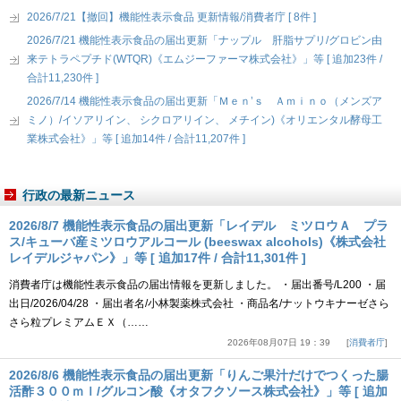
2026/7/21【撤回】機能性表示食品 更新情報/消費者庁 [ 8件 ]
2026/7/21 機能性表示食品の届出更新「ナップル 肝脂サプリ/グロビン由
来テトラペプチド(WTQR)《エムジーファーマ株式会社》」等 [ 追加23件 /
合計11,230件 ]
2026/7/14 機能性表示食品の届出更新「Ｍｅｎ’ｓ Ａｍｉｎｏ（メンズア
ミノ）/イソアリイン、 シクロアリイン、 メチイン)《オリエンタル酵母工
業株式会社》」等 [ 追加14件 / 合計11,207件 ]
行政の最新ニュース
2026/8/7 機能性表示食品の届出更新「レイデル ミツロウＡ プラ
ス/キューバ産ミツロウアルコール (beeswax alcohols)《株式会社
レイデルジャパン》」等 [ 追加17件 / 合計11,301件 ]
消費者庁は機能性表示食品の届出情報を更新しました。 ・届出番号/L200 ・届
出日/2026/04/28 ・届出者名/小林製薬株式会社 ・商品名/ナットウキナーゼさら
さら粒プレミアムＥＸ（……
2026年08月07日 19：39
消費者庁
2026/8/6 機能性表示食品の届出更新「りんご果汁だけでつくった腸
活酢３００ｍｌ/グルコン酸《オタフクソース株式会社》」等 [ 追加