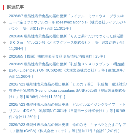
関連記事
2026/8/7 機能性表示食品の届出更新「レイデル ミツロウＡ プラス/キ
ューバ産ミツロウアルコール (beeswax alcohols)《株式会社レイデルジャ
パン》」等 [ 追加17件 / 合計11,301件 ]
2026/8/6 機能性表示食品の届出更新「りんご果汁だけでつくった腸活酢
３００ｍｌ/グルコン酸《オタフクソース株式会社》」等 [ 追加24件 / 合計
11,284件 ]
2026/8/5【撤回】機能性表示食品 更新情報/消費者庁 [ 25件 ]
2026/8/5 機能性表示食品の届出更新「乳酸菌Ｂ２４０タブレット/乳酸菌
B240 (L. pentosus ONRICb0240)《大塚製薬株式会社》」等 [ 追加10件 /
合計11,260件 ]
2026/7/23 機能性表示食品の届出更新「ととのう明日 乳酸菌 腸活対策/
有胞子性乳酸菌 (Heyndrickxia coagulans SANK70258)《奥田製薬株式会
社》」等 [ 追加9件 / 合計11,259件 ]
2026/7/23 機能性表示食品の届出更新「ピルクルエイジングライフ －ト
リプル－/DDMP、 乳酸菌NY1301株《日清ヨーク株式会社》」等 [ 追加9
件 / 合計11,250件 ]
2026/7/22 機能性表示食品の届出更新「命のみそ キャベツとたまご/γ-ア
ミノ酪酸 (GABA)《株式会社ヨミテ》」等 [ 追加11件 / 合計11,241件 ]