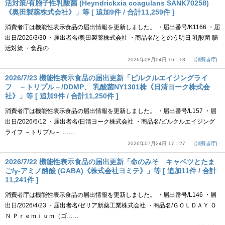
活対策/有胞子性乳酸菌 (Heyndrickxia coagulans SANK70258)
《奥田製薬株式会社》」等 [ 追加9件 / 合計11,259件 ]
消費者庁は機能性表示食品の届出情報を更新しました。 ・届出番号/K1166 ・届
出日/2026/3/30 ・届出者名/奥田製薬株式会社 ・商品名/ととのう明日 乳酸菌 腸
活対策 ・食品の……
2026年08月04日 16：13
消費者庁
2026/7/23 機能性表示食品の届出更新「ピルクルエイジングライ
フ －トリプル－/DDMP、 乳酸菌NY1301株《日清ヨーク株式会
社》」等 [ 追加9件 / 合計11,250件 ]
消費者庁は機能性表示食品の届出情報を更新しました。 ・届出番号/L157 ・届
出日/2026/5/12 ・届出者名/日清ヨーク株式会社 ・商品名/ピルクルエイジング
ライフ －トリプル－ ……
2026年07月24日 17：27
消費者庁
2026/7/22 機能性表示食品の届出更新「命のみそ キャベツとたま
ご/γ-アミノ酪酸 (GABA)《株式会社ヨミテ》」等 [ 追加11件 / 合計
11,241件 ]
消費者庁は機能性表示食品の届出情報を更新しました。 ・届出番号/L146 ・届
出日/2026/4/23 ・届出者名/ゼリア新薬工業株式会社 ・商品名/ＧＯＬＤＡＹ Ｏ
Ｎ Ｐｒｅｍｉｕｍ（ゴ……