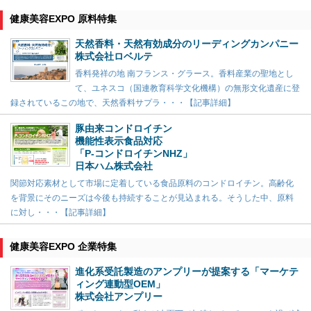
健康美容EXPO 原料特集
天然香料・天然有効成分のリーディングカンパニー
株式会社ロベルテ
香料発祥の地 南フランス・グラース。香料産業の聖地とし
て、ユネスコ（国連教育科学文化機構）の無形文化遺産に登
録されているこの地で、天然香料サプラ・・・【記事詳細】
豚由来コンドロイチン
機能性表示食品対応
「P-コンドロイチンNHZ」
日本ハム株式会社
関節対応素材として市場に定着している食品原料のコンドロイチン。高齢化
を背景にそのニーズは今後も持続することが見込まれる。そうした中、原料
に対し・・・【記事詳細】
健康美容EXPO 企業特集
進化系受託製造のアンプリーが提案する「マーケテ
ィング連動型OEM」
株式会社アンプリー