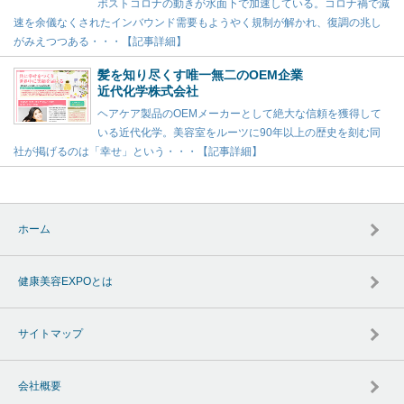
ポストコロナの動きが水面下で加速している。コロナ禍で減
速を余儀なくされたインバウンド需要もようやく規制が解かれ、復調の兆し
がみえつつある・・・【記事詳細】
髪を知り尽くす唯一無二のOEM企業
近代化学株式会社
ヘアケア製品のOEMメーカーとして絶大な信頼を獲得して
いる近代化学。美容室をルーツに90年以上の歴史を刻む同
社が掲げるのは「幸せ」という・・・【記事詳細】
ホーム
健康美容EXPOとは
サイトマップ
会社概要