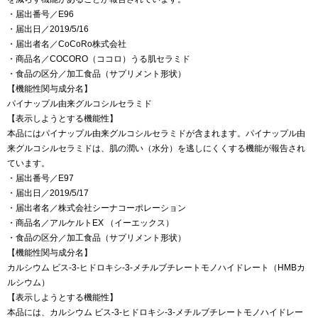
・届出番号／E96
・届出日／2019/5/16
・届出者名／CoCoRo株式会社
・商品名／COCORO（ココロ）うる肌セラミド
・食品の区分／加工食品（サプリメント形状）
【機能性関与成分名】
パイナップル由来グルコシルセラミド
【表示しようとする機能性】
本品にはパイナップル由来グルコシルセラミドが含まれます。パイナップル由
来グルコシルセラミドは、肌の潤い（水分）を逃しにくくする機能が報告され
ています。
・届出番号／E97
・届出日／2019/5/17
・届出者名／株式会社シーナコーポレーション
・商品名／アルケルトEX （イーエックス）
・食品の区分／加工食品（サプリメント形状）
【機能性関与成分名】
カルシウム ビス-3-ヒドロキシ-3-メチルブチレートモノハイドレート（HMBカ
ルシウム）
【表示しようとする機能性】
本品には、カルシウム ビス-3-ヒドロキシ-3-メチルブチレートモノハイドレー