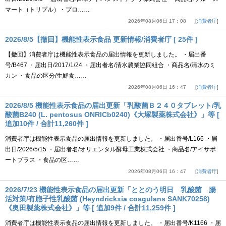
マート（トリプル）・プロ……
2026年08月06日 17：08
消費者庁
2026/8/5【撤回】機能性表示食品 更新情報/消費者庁 [ 25件 ]
【撤回】消費者庁は機能性表示食品の届出情報を更新しました。 ・届出番
号/B467 ・届出日/2017/1/24 ・届出者名/清水農業協同組合 ・商品名/清水のミ
カン ・食品の区分/生鮮食……
2026年08月06日 16：47
消費者庁
2026/8/5 機能性表示食品の届出更新「乳酸菌Ｂ２４０タブレット/乳
酸菌B240 (L. pentosus ONRICb0240)《大塚製薬株式会社》」等 [
追加10件 / 合計11,260件 ]
消費者庁は機能性表示食品の届出情報を更新しました。 ・届出番号/L166 ・届
出日/2026/5/15 ・届出者名/オリエンタル酵母工業株式会社 ・商品名/アイサポ
ートプラス ・食品の区……
2026年08月06日 16：47
消費者庁
2026/7/23 機能性表示食品の届出更新「ととのう明日 乳酸菌 腸
活対策/有胞子性乳酸菌 (Heyndrickxia coagulans SANK70258)
《奥田製薬株式会社》」等 [ 追加9件 / 合計11,259件 ]
消費者庁は機能性表示食品の届出情報を更新しました。 ・届出番号/K1166 ・届