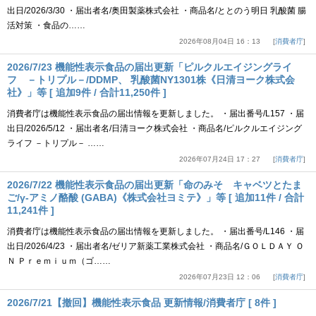
出日/2026/3/30 ・届出者名/奥田製薬株式会社 ・商品名/ととのう明日 乳酸菌 腸
活対策 ・食品の……
2026年08月04日 16：13
消費者庁
2026/7/23 機能性表示食品の届出更新「ピルクルエイジングライ
フ －トリプル－/DDMP、 乳酸菌NY1301株《日清ヨーク株式会
社》」等 [ 追加9件 / 合計11,250件 ]
消費者庁は機能性表示食品の届出情報を更新しました。 ・届出番号/L157 ・届
出日/2026/5/12 ・届出者名/日清ヨーク株式会社 ・商品名/ピルクルエイジング
ライフ －トリプル－ ……
2026年07月24日 17：27
消費者庁
2026/7/22 機能性表示食品の届出更新「命のみそ キャベツとたま
ご/γ-アミノ酪酸 (GABA)《株式会社ヨミテ》」等 [ 追加11件 / 合計
11,241件 ]
消費者庁は機能性表示食品の届出情報を更新しました。 ・届出番号/L146 ・届
出日/2026/4/23 ・届出者名/ゼリア新薬工業株式会社 ・商品名/ＧＯＬＤＡＹ Ｏ
Ｎ Ｐｒｅｍｉｕｍ（ゴ……
2026年07月23日 12：06
消費者庁
2026/7/21【撤回】機能性表示食品 更新情報/消費者庁 [ 8件 ]