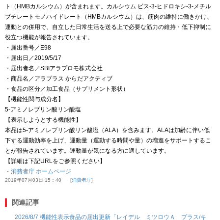
ト（HMBカルシウム）が含まれます。カルシウム ビス-3-ヒドロキシ-3-メチル
ブチレートモノハイドレート（HMBカルシウム）は、筋肉の維持に働きかけ、
運動との併用で、自立した日常生活を送る上で必要な筋力の維持・低下抑制に
役立つ機能が報告されています。
・届出番号／E98
・届出日／2019/5/17
・届出者名／SBIアラプロモ株式会社
・商品名／アラプラス からだアクティブ
・食品の区分／加工食品（サプリメント形状）
【機能性関与成分名】
5-アミノレブリン酸リン酸塩
【表示しようとする機能性】
本品は5-アミノレブリン酸リン酸塩（ALA）を含みます。ALAは加齢に伴い低
下する運動効率を上げ、運動量（運動する時間や量）の増進をサポートするこ
とが報告されています。運動量が気になる方に適しています。
【詳細は下記URLをご参照ください】
・
消費者庁 ホームページ
2019年07月03日 15：40
消費者庁
関連記事
2026/8/7 機能性表示食品の届出更新「レイデル ミツロウＡ プラス/キ