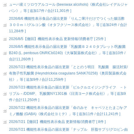
ューバ産ミツロウアルコール (beeswax alcohols)《株式会社レイデルジャ
パン》」等 [ 追加17件 / 合計11,301件 ]
2026/8/6 機能性表示食品の届出更新「りんご果汁だけでつくった腸活酢
３００ｍｌ/グルコン酸《オタフクソース株式会社》」等 [ 追加24件 / 合計
11,284件 ]
2026/8/5【撤回】機能性表示食品 更新情報/消費者庁 [ 25件 ]
2026/8/5 機能性表示食品の届出更新「乳酸菌Ｂ２４０タブレット/乳酸菌
B240 (L. pentosus ONRICb0240)《大塚製薬株式会社》」等 [ 追加10件 /
合計11,260件 ]
2026/7/23 機能性表示食品の届出更新「ととのう明日 乳酸菌 腸活対策/
有胞子性乳酸菌 (Heyndrickxia coagulans SANK70258)《奥田製薬株式会
社》」等 [ 追加9件 / 合計11,259件 ]
2026/7/23 機能性表示食品の届出更新「ピルクルエイジングライフ －ト
リプル－/DDMP、 乳酸菌NY1301株《日清ヨーク株式会社》」等 [ 追加9
件 / 合計11,250件 ]
2026/7/22 機能性表示食品の届出更新「命のみそ キャベツとたまご/γ-ア
ミノ酪酸 (GABA)《株式会社ヨミテ》」等 [ 追加11件 / 合計11,241件 ]
2026/7/21【撤回】機能性表示食品 更新情報/消費者庁 [ 8件 ]
2026/7/21 機能性表示食品の届出更新「ナップル 肝脂サプリ/グロビン由