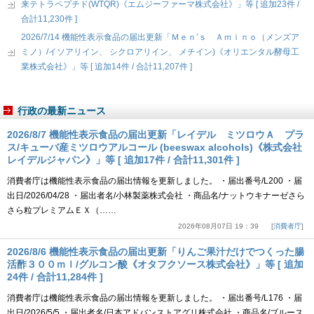
来テトラペプチド(WTQR)《エムジーファーマ株式会社》」等 [ 追加23件 /
合計11,230件 ]
2026/7/14 機能性表示食品の届出更新「Ｍｅｎ’ｓ Ａｍｉｎｏ（メンズア
ミノ）/イソアリイン、 シクロアリイン、 メチイン)《オリエンタル酵母工
業株式会社》」等 [ 追加14件 / 合計11,207件 ]
行政の最新ニュース
2026/8/7 機能性表示食品の届出更新「レイデル ミツロウＡ プラ
ス/キューバ産ミツロウアルコール (beeswax alcohols)《株式会社
レイデルジャパン》」等 [ 追加17件 / 合計11,301件 ]
消費者庁は機能性表示食品の届出情報を更新しました。 ・届出番号/L200 ・届
出日/2026/04/28 ・届出者名/小林製薬株式会社 ・商品名/ナットウキナーゼさら
さら粒プレミアムＥＸ（……
2026年08月07日 19：39
消費者庁
2026/8/6 機能性表示食品の届出更新「りんご果汁だけでつくった腸
活酢３００ｍｌ/グルコン酸《オタフクソース株式会社》」等 [ 追加
24件 / 合計11,284件 ]
消費者庁は機能性表示食品の届出情報を更新しました。 ・届出番号/L176 ・届
出日/2026/5/5 ・届出者名/日本アドバンストアグリ株式会社 ・商品名/ブルース