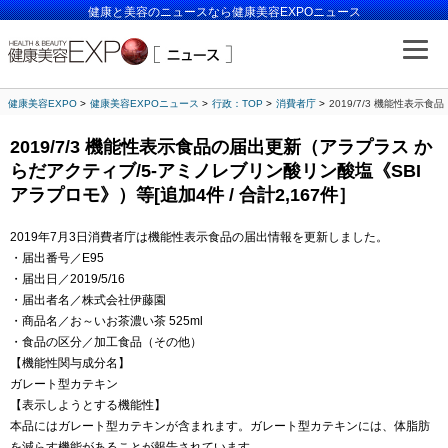
健康と美容のニュースなら健康美容EXPOニュース
健康美容EXPO
健康美容EXPOニュース
行政：TOP
消費者庁
2019/7/3 機能性表示
2019/7/3 機能性表示食品の届出更新（アラプラス か
らだアクティブ/5-アミノレブリン酸リン酸塩《SBI
アラプロモ》）等[追加4件 / 合計2,167件］
2019年7月3日消費者庁は機能性表示食品の届出情報を更新しました。
・届出番号／E95
・届出日／2019/5/16
・届出者名／株式会社伊藤園
・商品名／お～いお茶濃い茶 525ml
・食品の区分／加工食品（その他）
【機能性関与成分名】
ガレート型カテキン
【表示しようとする機能性】
本品にはガレート型カテキンが含まれます。ガレート型カテキンには、体脂肪
を減らす機能があることが報告されています。