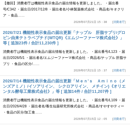
【撤回】消費者庁は機能性表示食品の届出情報を更新しました。 ・届出番
号/C342 ・届出日/2017/12/8 ・届出者名/小林製薬株式会社 ・商品名/キオクリ
ア ・食品……
2026年07月21日 15：38
消費者庁
2026/7/21 機能性表示食品の届出更新「ナップル 肝脂サプリ/グロ
ビン由来テトラペプチド(WTQR)《エムジーファーマ株式会社》」
等 [ 追加23件 / 合計11,230件 ]
消費者庁は機能性表示食品の届出情報を更新しました。 ・届出番号/L123 ・届
出日/2026/5/1 ・届出者名/エムジーファーマ株式会社 ・商品名/ナップル 肝脂サ
プリ ・食品の区分/……
2026年07月21日 15：37
消費者庁
2026/7/14 機能性表示食品の届出更新「Ｍｅｎ’ｓ Ａｍｉｎｏ（メ
ンズアミノ）/イソアリイン、 シクロアリイン、 メチイン)《オリエ
ンタル酵母工業株式会社》」等 [ 追加14件 / 合計11,207件 ]
消費者庁は機能性表示食品の届出情報を更新しました。 ・届出番号/L109 ・届
出日/2026/4/28 ・届出者名/養生仙薬研究所株式会社 ・商品名/すやすやティー
・食品の区分/加工食……
2026年07月15日 12：05
消費者庁