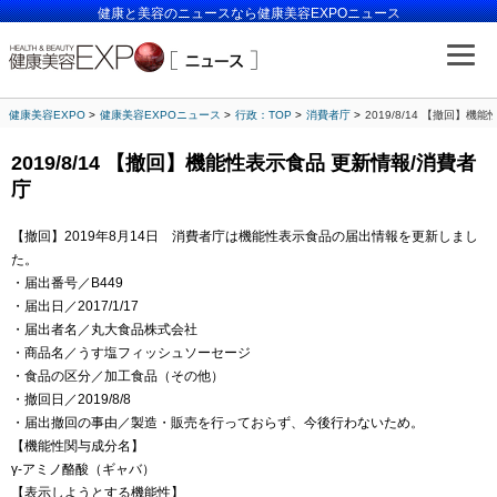
健康と美容のニュースなら健康美容EXPOニュース
健康美容EXPO
健康美容EXPOニュース
行政：TOP
消費者庁
2019/8/14 【撤回】
2019/8/14 【撤回】機能性表示食品 更新情報/消費者
庁
【撤回】2019年8月14日 消費者庁は機能性表示食品の届出情報を更新しまし
た。
・届出番号／B449
・届出日／2017/1/17
・届出者名／丸大食品株式会社
・商品名／うす塩フィッシュソーセージ
・食品の区分／加工食品（その他）
・撤回日／2019/8/8
・届出撤回の事由／製造・販売を行っておらず、今後行わないため。
【機能性関与成分名】
γ-アミノ酪酸（ギャバ）
【表示しようとする機能性】