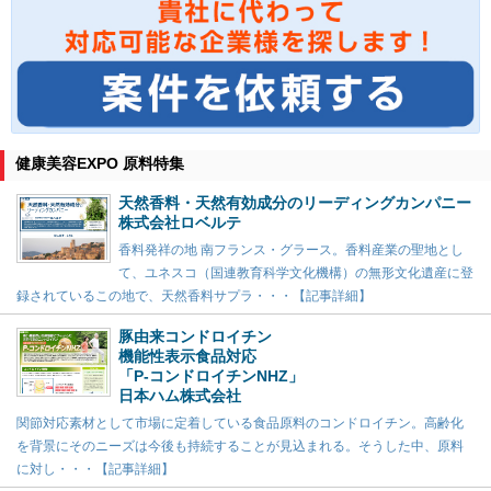
健康美容EXPO 原料特集
天然香料・天然有効成分のリーディングカンパニー
株式会社ロベルテ
香料発祥の地 南フランス・グラース。香料産業の聖地とし
て、ユネスコ（国連教育科学文化機構）の無形文化遺産に登
録されているこの地で、天然香料サプラ・・・【記事詳細】
豚由来コンドロイチン
機能性表示食品対応
「P-コンドロイチンNHZ」
日本ハム株式会社
関節対応素材として市場に定着している食品原料のコンドロイチン。高齢化
を背景にそのニーズは今後も持続することが見込まれる。そうした中、原料
に対し・・・【記事詳細】