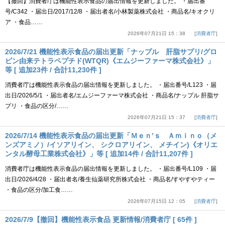
【撤回】消費者庁は機能性表示食品の届出情報を更新しました。 ・届出番
号/C342 ・届出日/2017/12/8 ・届出者名/小林製薬株式会社 ・商品名/キオクリ
ア ・食品……
2026年07月21日 15：38
消費者庁
2026/7/21 機能性表示食品の届出更新「ナップル 肝脂サプリ/グロ
ビン由来テトラペプチド(WTQR)《エムジーファーマ株式会社》」
等 [ 追加23件 / 合計11,230件 ]
消費者庁は機能性表示食品の届出情報を更新しました。 ・届出番号/L123 ・届
出日/2026/5/1 ・届出者名/エムジーファーマ株式会社 ・商品名/ナップル 肝脂サ
プリ ・食品の区分/……
2026年07月21日 15：37
消費者庁
2026/7/14 機能性表示食品の届出更新「Ｍｅｎ’ｓ Ａｍｉｎｏ（メ
ンズアミノ）/イソアリイン、 シクロアリイン、 メチイン)《オリエ
ンタル酵母工業株式会社》」等 [ 追加14件 / 合計11,207件 ]
消費者庁は機能性表示食品の届出情報を更新しました。 ・届出番号/L109 ・届
出日/2026/4/28 ・届出者名/養生仙薬研究所株式会社 ・商品名/すやすやティー
・食品の区分/加工食……
2026年07月15日 12：05
消費者庁
2026/7/9【撤回】機能性表示食品 更新情報/消費者庁 [ 65件 ]