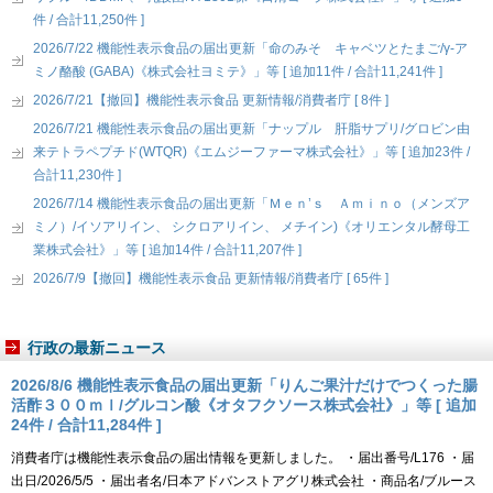
件 / 合計11,250件 ]
2026/7/22 機能性表示食品の届出更新「命のみそ キャベツとたまご/γ-ア
ミノ酪酸 (GABA)《株式会社ヨミテ》」等 [ 追加11件 / 合計11,241件 ]
2026/7/21【撤回】機能性表示食品 更新情報/消費者庁 [ 8件 ]
2026/7/21 機能性表示食品の届出更新「ナップル 肝脂サプリ/グロビン由
来テトラペプチド(WTQR)《エムジーファーマ株式会社》」等 [ 追加23件 /
合計11,230件 ]
2026/7/14 機能性表示食品の届出更新「Ｍｅｎ’ｓ Ａｍｉｎｏ（メンズア
ミノ）/イソアリイン、 シクロアリイン、 メチイン)《オリエンタル酵母工
業株式会社》」等 [ 追加14件 / 合計11,207件 ]
2026/7/9【撤回】機能性表示食品 更新情報/消費者庁 [ 65件 ]
行政の最新ニュース
2026/8/6 機能性表示食品の届出更新「りんご果汁だけでつくった腸
活酢３００ｍｌ/グルコン酸《オタフクソース株式会社》」等 [ 追加
24件 / 合計11,284件 ]
消費者庁は機能性表示食品の届出情報を更新しました。 ・届出番号/L176 ・届
出日/2026/5/5 ・届出者名/日本アドバンストアグリ株式会社 ・商品名/ブルース