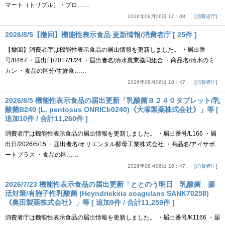
マート（トリプル）・プロ……
2026年08月06日 17：08
消費者庁
2026/8/5【撤回】機能性表示食品 更新情報/消費者庁 [ 25件 ]
【撤回】消費者庁は機能性表示食品の届出情報を更新しました。 ・届出番
号/B467 ・届出日/2017/1/24 ・届出者名/清水農業協同組合 ・商品名/清水のミ
カン ・食品の区分/生鮮食……
2026年08月06日 16：47
消費者庁
2026/8/5 機能性表示食品の届出更新「乳酸菌Ｂ２４０タブレット/乳
酸菌B240 (L. pentosus ONRICb0240)《大塚製薬株式会社》」等 [
追加10件 / 合計11,260件 ]
消費者庁は機能性表示食品の届出情報を更新しました。 ・届出番号/L166 ・届
出日/2026/5/15 ・届出者名/オリエンタル酵母工業株式会社 ・商品名/アイサポ
ートプラス ・食品の区……
2026年08月06日 16：47
消費者庁
2026/7/23 機能性表示食品の届出更新「ととのう明日 乳酸菌 腸
活対策/有胞子性乳酸菌 (Heyndrickxia coagulans SANK70258)
《奥田製薬株式会社》」等 [ 追加9件 / 合計11,259件 ]
消費者庁は機能性表示食品の届出情報を更新しました。 ・届出番号/K1166 ・届