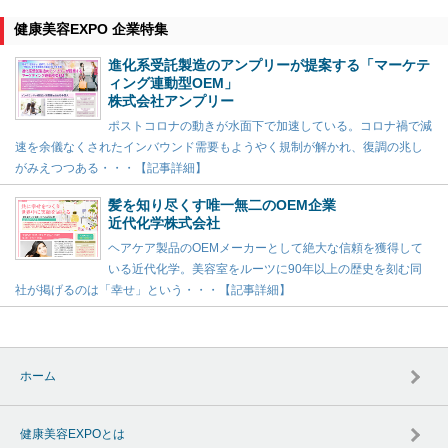
健康美容EXPO 企業特集
進化系受託製造のアンプリーが提案する「マーケテ
ィング連動型OEM」
株式会社アンプリー
ポストコロナの動きが水面下で加速している。コロナ禍で減
速を余儀なくされたインバウンド需要もようやく規制が解かれ、復調の兆し
がみえつつある・・・【記事詳細】
髪を知り尽くす唯一無二のOEM企業
近代化学株式会社
ヘアケア製品のOEMメーカーとして絶大な信頼を獲得して
いる近代化学。美容室をルーツに90年以上の歴史を刻む同
社が掲げるのは「幸せ」という・・・【記事詳細】
ホーム
健康美容EXPOとは