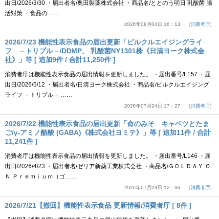
出日/2026/3/30 ・届出者名/奥田製薬株式会社 ・商品名/ととのう明日 乳酸菌 腸
活対策 ・食品の……
2026年08月04日 16：13
消費者庁
2026/7/23 機能性表示食品の届出更新「ピルクルエイジングライ
フ －トリプル－/DDMP、 乳酸菌NY1301株《日清ヨーク株式会
社》」等 [ 追加9件 / 合計11,250件 ]
消費者庁は機能性表示食品の届出情報を更新しました。 ・届出番号/L157 ・届
出日/2026/5/12 ・届出者名/日清ヨーク株式会社 ・商品名/ピルクルエイジング
ライフ －トリプル－ ……
2026年07月24日 17：27
消費者庁
2026/7/22 機能性表示食品の届出更新「命のみそ キャベツとたま
ご/γ-アミノ酪酸 (GABA)《株式会社ヨミテ》」等 [ 追加11件 / 合計
11,241件 ]
消費者庁は機能性表示食品の届出情報を更新しました。 ・届出番号/L146 ・届
出日/2026/4/23 ・届出者名/ゼリア新薬工業株式会社 ・商品名/ＧＯＬＤＡＹ Ｏ
Ｎ Ｐｒｅｍｉｕｍ（ゴ……
2026年07月23日 12：06
消費者庁
2026/7/21【撤回】機能性表示食品 更新情報/消費者庁 [ 8件 ]