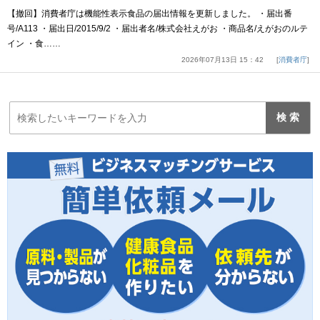
【撤回】消費者庁は機能性表示食品の届出情報を更新しました。 ・届出番
号/A113 ・届出日/2015/9/2 ・届出者名/株式会社えがお ・商品名/えがおのルテ
イン ・食……
2026年07月13日 15：42
消費者庁