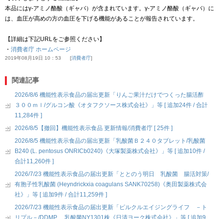
本品にはγ-アミノ酪酸（ギャバ）が含まれています。γ-アミノ酪酸（ギャバ）に
は、血圧が高めの方の血圧を下げる機能があることが報告されています。
【詳細は下記URLをご参照ください】
・
消費者庁 ホームページ
2019年08月19日 10：53
消費者庁
関連記事
2026/8/6 機能性表示食品の届出更新「りんご果汁だけでつくった腸活酢
３００ｍｌ/グルコン酸《オタフクソース株式会社》」等 [ 追加24件 / 合計
11,284件 ]
2026/8/5【撤回】機能性表示食品 更新情報/消費者庁 [ 25件 ]
2026/8/5 機能性表示食品の届出更新「乳酸菌Ｂ２４０タブレット/乳酸菌
B240 (L. pentosus ONRICb0240)《大塚製薬株式会社》」等 [ 追加10件 /
合計11,260件 ]
2026/7/23 機能性表示食品の届出更新「ととのう明日 乳酸菌 腸活対策/
有胞子性乳酸菌 (Heyndrickxia coagulans SANK70258)《奥田製薬株式会
社》」等 [ 追加9件 / 合計11,259件 ]
2026/7/23 機能性表示食品の届出更新「ピルクルエイジングライフ －ト
リプル－/DDMP、 乳酸菌NY1301株《日清ヨーク株式会社》」等 [ 追加9