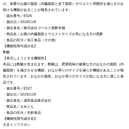
の、体重やお腹の脂肪（内臓脂肪と皮下脂肪）やウエスト周囲径を減らすのを
助ける機能があることが報告されています。
・届出番号／E526
・届出日／2019/11/8
・届出者名／株式会社ゴールド黒酢本舗
・商品名／お腹の内臓脂肪とウエストサイズが気になる方の黒酢
・食品の区分／加工食品（その他）
【機能性関与成分名】
酢酸
【表示しようとする機能性】
本品には酢酸が含まれます。酢酸は、肥満気味の健康な方のおなかの脂肪（内
臓脂肪）を減少させる機能、おなか周りのサイズを減らす機能があることが報
告されています。おなかの脂肪、おなか周りのサイズが気になる方に適した食
品です。
・届出番号／E527
・届出日／2019/11/9
・届出者名／成田食品株式会社
・商品名／まめどん
・食品の区分／生鮮食品
【機能性関与成分名】
大豆イソフラボン