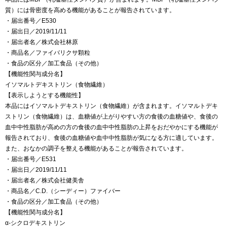
質）には骨密度を高める機能があることが報告されています。
・届出番号／E530
・届出日／2019/11/11
・届出者名／株式会社林原
・商品名／ファイバリクサ顆粒
・食品の区分／加工食品（その他）
【機能性関与成分名】
イソマルトデキストリン（食物繊維）
【表示しようとする機能性】
本品にはイソマルトデキストリン（食物繊維）が含まれます。イソマルトデキ
ストリン（食物繊維）は、血糖値が上がりやすい方の食後の血糖値や、食後の
血中中性脂肪が高めの方の食後の血中中性脂肪の上昇をおだやかにする機能が
報告されており、食後の血糖値や血中中性脂肪が気になる方に適しています。
また、おなかの調子を整える機能があることが報告されています。
・届出番号／E531
・届出日／2019/11/11
・届出者名／株式会社健美舎
・商品名／C.D.（シーディー）ファイバー
・食品の区分／加工食品（その他）
【機能性関与成分名】
α‐シクロデキストリン