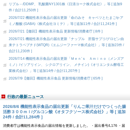
リプル－/DDMP、 乳酸菌NY1301株《日清ヨーク株式会社》」等 [ 追加9
件 / 合計11,250件 ]
2026/7/22 機能性表示食品の届出更新「命のみそ キャベツとたまご/γ-ア
ミノ酪酸 (GABA)《株式会社ヨミテ》」等 [ 追加11件 / 合計11,241件 ]
2026/7/21【撤回】機能性表示食品 更新情報/消費者庁 [ 8件 ]
2026/7/21 機能性表示食品の届出更新「ナップル 肝脂サプリ/グロビン由
来テトラペプチド(WTQR)《エムジーファーマ株式会社》」等 [ 追加23件 /
合計11,230件 ]
2026/7/14 機能性表示食品の届出更新「Ｍｅｎ’ｓ Ａｍｉｎｏ（メンズア
ミノ）/イソアリイン、 シクロアリイン、 メチイン)《オリエンタル酵母工
業株式会社》」等 [ 追加14件 / 合計11,207件 ]
2026/7/9【撤回】機能性表示食品 更新情報/消費者庁 [ 65件 ]
行政の最新ニュース
2026/8/6 機能性表示食品の届出更新「りんご果汁だけでつくった腸
活酢３００ｍｌ/グルコン酸《オタフクソース株式会社》」等 [ 追加
24件 / 合計11,284件 ]
消費者庁は機能性表示食品の届出情報を更新しました。 ・届出番号/L176 ・届