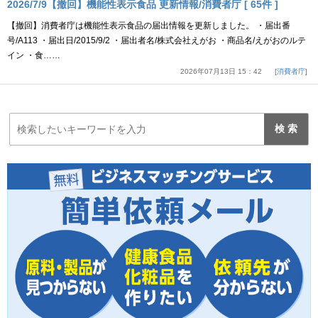
2026/7/9【撤回】機能性表示食品 更新情報/消費者庁 [ 65件 ]
【撤回】消費者庁は機能性表示食品の届出情報を更新しました。 ・届出番
号/A113 ・届出日/2015/9/2 ・届出者名/株式会社えがお ・商品名/えがおのルテ
イン ・食……
2026年07月13日 15：42
消費者庁