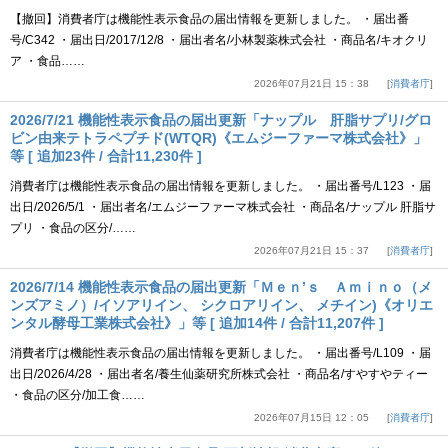
【撤回】消費者庁は機能性表示食品の届出情報を更新しました。 ・届出番
号/C342 ・届出日/2017/12/8 ・届出者名/小林製薬株式会社 ・商品名/キオクリ
ア ・食品……
2026年07月21日 15：38
消費者庁
2026/7/21 機能性表示食品の届出更新「ナップル 肝脂サプリ/グロ
ビン由来テトラペプチド(WTQR)《エムジーファーマ株式会社》」
等 [ 追加23件 / 合計11,230件 ]
消費者庁は機能性表示食品の届出情報を更新しました。 ・届出番号/L123 ・届
出日/2026/5/1 ・届出者名/エムジーファーマ株式会社 ・商品名/ナップル 肝脂サ
プリ ・食品の区分/……
2026年07月21日 15：37
消費者庁
2026/7/14 機能性表示食品の届出更新「Ｍｅｎ’ｓ Ａｍｉｎｏ（メ
ンズアミノ）/イソアリイン、 シクロアリイン、 メチイン)《オリエ
ンタル酵母工業株式会社》」等 [ 追加14件 / 合計11,207件 ]
消費者庁は機能性表示食品の届出情報を更新しました。 ・届出番号/L109 ・届
出日/2026/4/28 ・届出者名/養生仙薬研究所株式会社 ・商品名/すやすやティー
・食品の区分/加工食……
2026年07月15日 12：05
消費者庁