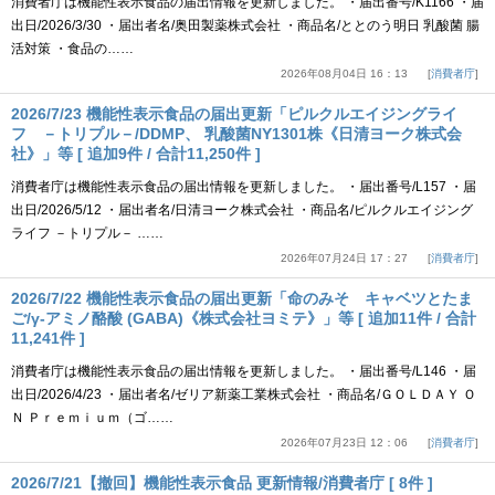
消費者庁は機能性表示食品の届出情報を更新しました。 ・届出番号/K1166 ・届
出日/2026/3/30 ・届出者名/奥田製薬株式会社 ・商品名/ととのう明日 乳酸菌 腸
活対策 ・食品の……
2026年08月04日 16：13
消費者庁
2026/7/23 機能性表示食品の届出更新「ピルクルエイジングライ
フ －トリプル－/DDMP、 乳酸菌NY1301株《日清ヨーク株式会
社》」等 [ 追加9件 / 合計11,250件 ]
消費者庁は機能性表示食品の届出情報を更新しました。 ・届出番号/L157 ・届
出日/2026/5/12 ・届出者名/日清ヨーク株式会社 ・商品名/ピルクルエイジング
ライフ －トリプル－ ……
2026年07月24日 17：27
消費者庁
2026/7/22 機能性表示食品の届出更新「命のみそ キャベツとたま
ご/γ-アミノ酪酸 (GABA)《株式会社ヨミテ》」等 [ 追加11件 / 合計
11,241件 ]
消費者庁は機能性表示食品の届出情報を更新しました。 ・届出番号/L146 ・届
出日/2026/4/23 ・届出者名/ゼリア新薬工業株式会社 ・商品名/ＧＯＬＤＡＹ Ｏ
Ｎ Ｐｒｅｍｉｕｍ（ゴ……
2026年07月23日 12：06
消費者庁
2026/7/21【撤回】機能性表示食品 更新情報/消費者庁 [ 8件 ]