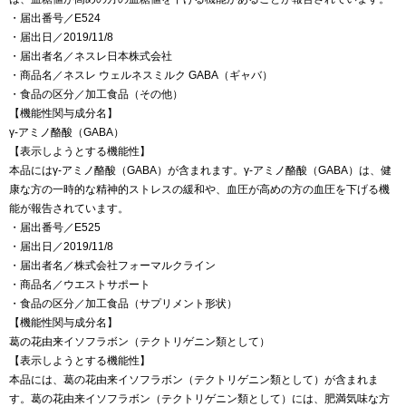
・届出番号／E524
・届出日／2019/11/8
・届出者名／ネスレ日本株式会社
・商品名／ネスレ ウェルネスミルク GABA（ギャバ）
・食品の区分／加工食品（その他）
【機能性関与成分名】
γ-アミノ酪酸（GABA）
【表示しようとする機能性】
本品にはγ-アミノ酪酸（GABA）が含まれます。γ-アミノ酪酸（GABA）は、健
康な方の一時的な精神的ストレスの緩和や、血圧が高めの方の血圧を下げる機
能が報告されています。
・届出番号／E525
・届出日／2019/11/8
・届出者名／株式会社フォーマルクライン
・商品名／ウエストサポート
・食品の区分／加工食品（サプリメント形状）
【機能性関与成分名】
葛の花由来イソフラボン（テクトリゲニン類として）
【表示しようとする機能性】
本品には、葛の花由来イソフラボン（テクトリゲニン類として）が含まれま
す。葛の花由来イソフラボン（テクトリゲニン類として）には、肥満気味な方