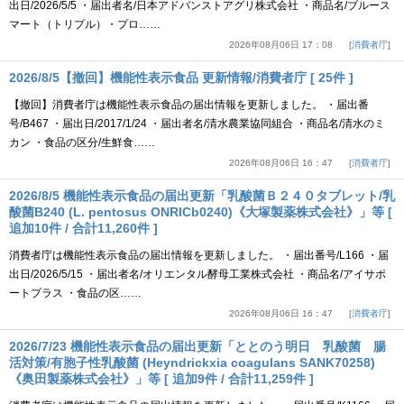
出日/2026/5/5 ・届出者名/日本アドバンストアグリ株式会社 ・商品名/ブルース
マート（トリプル）・プロ……
2026年08月06日 17：08
消費者庁
2026/8/5【撤回】機能性表示食品 更新情報/消費者庁 [ 25件 ]
【撤回】消費者庁は機能性表示食品の届出情報を更新しました。 ・届出番
号/B467 ・届出日/2017/1/24 ・届出者名/清水農業協同組合 ・商品名/清水のミ
カン ・食品の区分/生鮮食……
2026年08月06日 16：47
消費者庁
2026/8/5 機能性表示食品の届出更新「乳酸菌Ｂ２４０タブレット/乳
酸菌B240 (L. pentosus ONRICb0240)《大塚製薬株式会社》」等 [
追加10件 / 合計11,260件 ]
消費者庁は機能性表示食品の届出情報を更新しました。 ・届出番号/L166 ・届
出日/2026/5/15 ・届出者名/オリエンタル酵母工業株式会社 ・商品名/アイサポ
ートプラス ・食品の区……
2026年08月06日 16：47
消費者庁
2026/7/23 機能性表示食品の届出更新「ととのう明日 乳酸菌 腸
活対策/有胞子性乳酸菌 (Heyndrickxia coagulans SANK70258)
《奥田製薬株式会社》」等 [ 追加9件 / 合計11,259件 ]