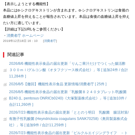
【表示しようとする機能性】
本品にはα‐シクロデキストリンが含まれます。α‐シクロデキストリンは食後の
血糖値上昇を抑えることが報告されています。本品は食後の血糖値上昇を抑え
たい方に適しています。
【詳細は下記URLをご参照ください】
・
消費者庁 ホームページ
2019年12月18日 16：10
消費者庁
関連記事
2026/8/6 機能性表示食品の届出更新「りんご果汁だけでつくった腸活酢
３００ｍｌ/グルコン酸《オタフクソース株式会社》」等 [ 追加24件 / 合計
11,284件 ]
2026/8/5【撤回】機能性表示食品 更新情報/消費者庁 [ 25件 ]
2026/8/5 機能性表示食品の届出更新「乳酸菌Ｂ２４０タブレット/乳酸菌
B240 (L. pentosus ONRICb0240)《大塚製薬株式会社》」等 [ 追加10件 /
合計11,260件 ]
2026/7/23 機能性表示食品の届出更新「ととのう明日 乳酸菌 腸活対策/
有胞子性乳酸菌 (Heyndrickxia coagulans SANK70258)《奥田製薬株式会
社》」等 [ 追加9件 / 合計11,259件 ]
2026/7/23 機能性表示食品の届出更新「ピルクルエイジングライフ －ト