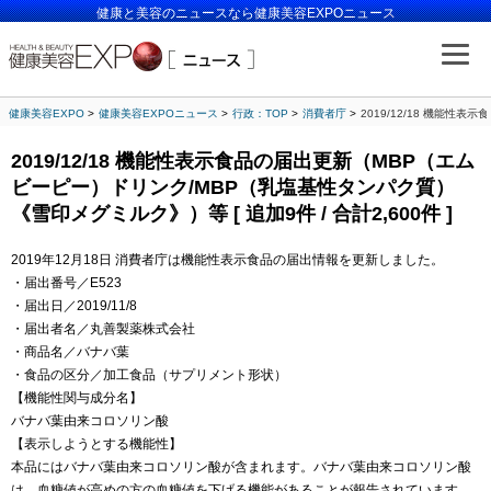
健康と美容のニュースなら健康美容EXPOニュース
健康美容EXPO
健康美容EXPOニュース
行政：TOP
消費者庁
2019/12/18 機能性
2019/12/18 機能性表示食品の届出更新（MBP（エム
ビーピー）ドリンク/MBP（乳塩基性タンパク質）
《雪印メグミルク》）等 [ 追加9件 / 合計2,600件 ]
2019年12月18日 消費者庁は機能性表示食品の届出情報を更新しました。
・届出番号／E523
・届出日／2019/11/8
・届出者名／丸善製薬株式会社
・商品名／バナバ葉
・食品の区分／加工食品（サプリメント形状）
【機能性関与成分名】
バナバ葉由来コロソリン酸
【表示しようとする機能性】
本品にはバナバ葉由来コロソリン酸が含まれます。バナバ葉由来コロソリン酸
は、血糖値が高めの方の血糖値を下げる機能があることが報告されています。