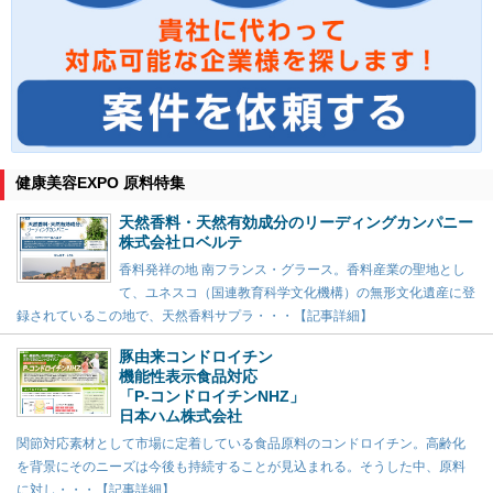
健康美容EXPO 原料特集
天然香料・天然有効成分のリーディングカンパニー
株式会社ロベルテ
香料発祥の地 南フランス・グラース。香料産業の聖地とし
て、ユネスコ（国連教育科学文化機構）の無形文化遺産に登
録されているこの地で、天然香料サプラ・・・【記事詳細】
豚由来コンドロイチン
機能性表示食品対応
「P-コンドロイチンNHZ」
日本ハム株式会社
関節対応素材として市場に定着している食品原料のコンドロイチン。高齢化
を背景にそのニーズは今後も持続することが見込まれる。そうした中、原料
に対し・・・【記事詳細】