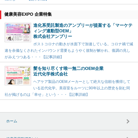
健康美容EXPO 企業特集
進化系受託製造のアンプリーが提案する「マーケテ
ィング連動型OEM」
株式会社アンプリー
ポストコロナの動きが水面下で加速している。コロナ禍で減
速を余儀なくされたインバウンド需要もようやく規制が解かれ、復調の兆し
がみえつつある・・・【記事詳細】
髪を知り尽くす唯一無二のOEM企業
近代化学株式会社
ヘアケア製品のOEMメーカーとして絶大な信頼を獲得して
いる近代化学。美容室をルーツに90年以上の歴史を刻む同
社が掲げるのは「幸せ」という・・・【記事詳細】
ホーム