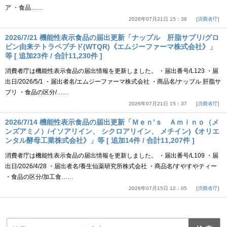
ア ・食品……
2026年07月21日 15：38
消費者庁
2026/7/21 機能性表示食品の届出更新「ナップル 肝脂サプリ/グロ
ビン由来テトラペプチド(WTQR)《エムジーファーマ株式会社》」
等 [ 追加23件 / 合計11,230件 ]
消費者庁は機能性表示食品の届出情報を更新しました。 ・届出番号/L123 ・届
出日/2026/5/1 ・届出者名/エムジーファーマ株式会社 ・商品名/ナップル 肝脂サ
プリ ・食品の区分/……
2026年07月21日 15：37
消費者庁
2026/7/14 機能性表示食品の届出更新「Ｍｅｎ’ｓ Ａｍｉｎｏ（メ
ンズアミノ）/イソアリイン、 シクロアリイン、 メチイン)《オリエ
ンタル酵母工業株式会社》」等 [ 追加14件 / 合計11,207件 ]
消費者庁は機能性表示食品の届出情報を更新しました。 ・届出番号/L109 ・届
出日/2026/4/28 ・届出者名/養生仙薬研究所株式会社 ・商品名/すやすやティー
・食品の区分/加工食……
2026年07月15日 12：05
消費者庁