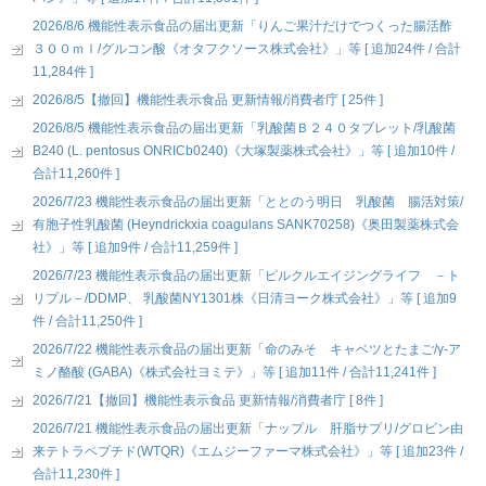
2026/8/6 機能性表示食品の届出更新「りんご果汁だけでつくった腸活酢
３００ｍｌ/グルコン酸《オタフクソース株式会社》」等 [ 追加24件 / 合計
11,284件 ]
2026/8/5【撤回】機能性表示食品 更新情報/消費者庁 [ 25件 ]
2026/8/5 機能性表示食品の届出更新「乳酸菌Ｂ２４０タブレット/乳酸菌
B240 (L. pentosus ONRICb0240)《大塚製薬株式会社》」等 [ 追加10件 /
合計11,260件 ]
2026/7/23 機能性表示食品の届出更新「ととのう明日 乳酸菌 腸活対策/
有胞子性乳酸菌 (Heyndrickxia coagulans SANK70258)《奥田製薬株式会
社》」等 [ 追加9件 / 合計11,259件 ]
2026/7/23 機能性表示食品の届出更新「ピルクルエイジングライフ －ト
リプル－/DDMP、 乳酸菌NY1301株《日清ヨーク株式会社》」等 [ 追加9
件 / 合計11,250件 ]
2026/7/22 機能性表示食品の届出更新「命のみそ キャベツとたまご/γ-ア
ミノ酪酸 (GABA)《株式会社ヨミテ》」等 [ 追加11件 / 合計11,241件 ]
2026/7/21【撤回】機能性表示食品 更新情報/消費者庁 [ 8件 ]
2026/7/21 機能性表示食品の届出更新「ナップル 肝脂サプリ/グロビン由
来テトラペプチド(WTQR)《エムジーファーマ株式会社》」等 [ 追加23件 /
合計11,230件 ]