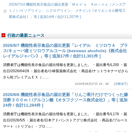
2026/7/14 機能性表示食品の届出更新「Ｍｅｎ’ｓ Ａｍｉｎｏ（メンズア
ミノ）/イソアリイン、 シクロアリイン、 メチイン)《オリエンタル酵母工
業株式会社》」等 [ 追加14件 / 合計11,207件 ]
行政の最新ニュース
2026/8/7 機能性表示食品の届出更新「レイデル ミツロウＡ プラ
ス/キューバ産ミツロウアルコール (beeswax alcohols)《株式会社
レイデルジャパン》」等 [ 追加17件 / 合計11,301件 ]
消費者庁は機能性表示食品の届出情報を更新しました。 ・届出番号/L200 ・届
出日/2026/04/28 ・届出者名/小林製薬株式会社 ・商品名/ナットウキナーゼさら
さら粒プレミアムＥＸ（……
2026年08月07日 19：39
消費者庁
2026/8/6 機能性表示食品の届出更新「りんご果汁だけでつくった腸
活酢３００ｍｌ/グルコン酸《オタフクソース株式会社》」等 [ 追加
24件 / 合計11,284件 ]
消費者庁は機能性表示食品の届出情報を更新しました。 ・届出番号/L176 ・届
出日/2026/5/5 ・届出者名/日本アドバンストアグリ株式会社 ・商品名/ブルース
マート（トリプル）・プロ……