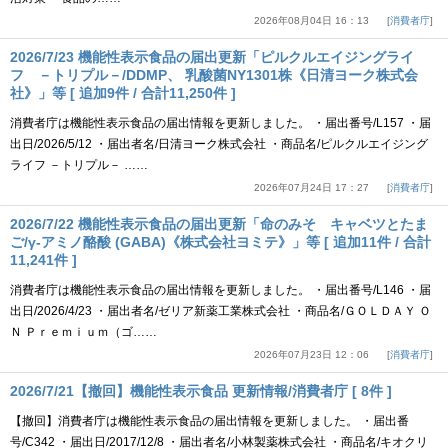
2026年08月04日 16：13
消費者庁
2026/7/23 機能性表示食品の届出更新「ピルクルエイジングライ
フ －トリプル－/DDMP、 乳酸菌NY1301株《日清ヨーク株式会
社》」等 [ 追加9件 / 合計11,250件 ]
消費者庁は機能性表示食品の届出情報を更新しました。 ・届出番号/L157 ・届
出日/2026/5/12 ・届出者名/日清ヨーク株式会社 ・商品名/ピルクルエイジング
ライフ －トリプル－ ……
2026年07月24日 17：27
消費者庁
2026/7/22 機能性表示食品の届出更新「命のみそ キャベツとたま
ご/γ-アミノ酪酸 (GABA)《株式会社ヨミテ》」等 [ 追加11件 / 合計
11,241件 ]
消費者庁は機能性表示食品の届出情報を更新しました。 ・届出番号/L146 ・届
出日/2026/4/23 ・届出者名/ゼリア新薬工業株式会社 ・商品名/ＧＯＬＤＡＹ Ｏ
Ｎ Ｐｒｅｍｉｕｍ（ゴ……
2026年07月23日 12：06
消費者庁
2026/7/21【撤回】機能性表示食品 更新情報/消費者庁 [ 8件 ]
【撤回】消費者庁は機能性表示食品の届出情報を更新しました。 ・届出番
号/C342 ・届出日/2017/12/8 ・届出者名/小林製薬株式会社 ・商品名/キオクリ