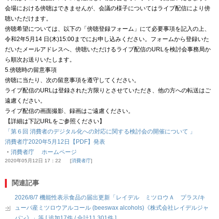
会場における傍聴はできませんが、会議の様子についてはライブ配信により傍
聴いただけます。
傍聴希望については、以下の「傍聴登録フォーム」にて必要事項を記入の上、
令和2年5月14 日(木)15:00までにお申し込みください。フォームから登録いた
だいたメールアドレスへ、傍聴いただけるライブ配信のURLを検討会事務局か
ら順次お送りいたします。
5.傍聴時の留意事項
傍聴に当たり、次の留意事項を遵守してください。
ライブ配信のURLは登録された方限りとさせていただき、他の方への転送はご
遠慮ください。
ライブ配信の画面撮影、録画はご遠慮ください。
【詳細は下記URLをご参照ください】
「第６回 消費者のデジタル化への対応に関する検討会の開催について 」
消費者庁2020年5月12日【PDF】発表
・
消費者庁 ホームページ
2020年05月12日 17：22
消費者庁
関連記事
2026/8/7 機能性表示食品の届出更新「レイデル ミツロウＡ プラス/キ
ューバ産ミツロウアルコール (beeswax alcohols)《株式会社レイデルジャ
パン》」等 [ 追加17件 / 合計11,301件 ]