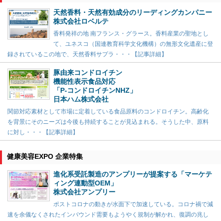
天然香料・天然有効成分のリーディングカンパニー
株式会社ロベルテ
香料発祥の地 南フランス・グラース。香料産業の聖地とし
て、ユネスコ（国連教育科学文化機構）の無形文化遺産に登
録されているこの地で、天然香料サプラ・・・【記事詳細】
豚由来コンドロイチン
機能性表示食品対応
「P-コンドロイチンNHZ」
日本ハム株式会社
関節対応素材として市場に定着している食品原料のコンドロイチン。高齢化
を背景にそのニーズは今後も持続することが見込まれる。そうした中、原料
に対し・・・【記事詳細】
健康美容EXPO 企業特集
進化系受託製造のアンプリーが提案する「マーケテ
ィング連動型OEM」
株式会社アンプリー
ポストコロナの動きが水面下で加速している。コロナ禍で減
速を余儀なくされたインバウンド需要もようやく規制が解かれ、復調の兆し