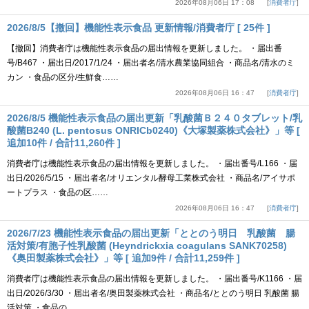
2026年08月06日 17：08
消費者庁
2026/8/5【撤回】機能性表示食品 更新情報/消費者庁 [ 25件 ]
【撤回】消費者庁は機能性表示食品の届出情報を更新しました。 ・届出番
号/B467 ・届出日/2017/1/24 ・届出者名/清水農業協同組合 ・商品名/清水のミ
カン ・食品の区分/生鮮食……
2026年08月06日 16：47
消費者庁
2026/8/5 機能性表示食品の届出更新「乳酸菌Ｂ２４０タブレット/乳
酸菌B240 (L. pentosus ONRICb0240)《大塚製薬株式会社》」等 [
追加10件 / 合計11,260件 ]
消費者庁は機能性表示食品の届出情報を更新しました。 ・届出番号/L166 ・届
出日/2026/5/15 ・届出者名/オリエンタル酵母工業株式会社 ・商品名/アイサポ
ートプラス ・食品の区……
2026年08月06日 16：47
消費者庁
2026/7/23 機能性表示食品の届出更新「ととのう明日 乳酸菌 腸
活対策/有胞子性乳酸菌 (Heyndrickxia coagulans SANK70258)
《奥田製薬株式会社》」等 [ 追加9件 / 合計11,259件 ]
消費者庁は機能性表示食品の届出情報を更新しました。 ・届出番号/K1166 ・届
出日/2026/3/30 ・届出者名/奥田製薬株式会社 ・商品名/ととのう明日 乳酸菌 腸
活対策 ・食品の……