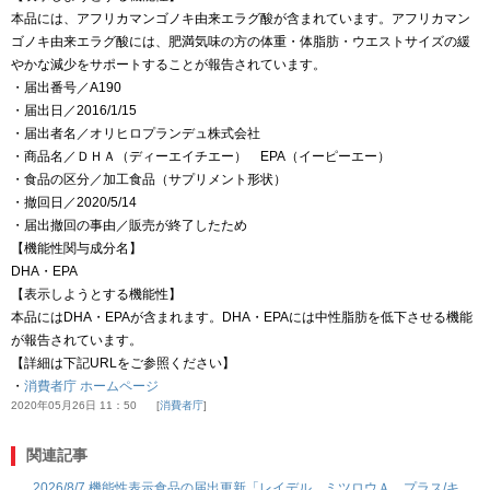
本品には、アフリカマンゴノキ由来エラグ酸が含まれています。アフリカマン
ゴノキ由来エラグ酸には、肥満気味の方の体重・体脂肪・ウエストサイズの緩
やかな減少をサポートすることが報告されています。
・届出番号／A190
・届出日／2016/1/15
・届出者名／オリヒロプランデュ株式会社
・商品名／ＤＨＡ（ディーエイチエー） EPA（イーピーエー）
・食品の区分／加工食品（サプリメント形状）
・撤回日／2020/5/14
・届出撤回の事由／販売が終了したため
【機能性関与成分名】
DHA・EPA
【表示しようとする機能性】
本品にはDHA・EPAが含まれます。DHA・EPAには中性脂肪を低下させる機能
が報告されています。
【詳細は下記URLをご参照ください】
・
消費者庁 ホームページ
2020年05月26日 11：50
消費者庁
関連記事
2026/8/7 機能性表示食品の届出更新「レイデル ミツロウＡ プラス/キ