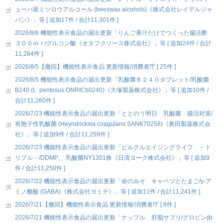
ューバ産ミツロウアルコール (beeswax alcohols)《株式会社レイデルジャ
パン》」等 [ 追加17件 / 合計11,301件 ]
2026/8/6 機能性表示食品の届出更新「りんご果汁だけでつくった腸活酢
３００ｍｌ/グルコン酸《オタフクソース株式会社》」等 [ 追加24件 / 合計
11,284件 ]
2026/8/5【撤回】機能性表示食品 更新情報/消費者庁 [ 25件 ]
2026/8/5 機能性表示食品の届出更新「乳酸菌Ｂ２４０タブレット/乳酸菌
B240 (L. pentosus ONRICb0240)《大塚製薬株式会社》」等 [ 追加10件 /
合計11,260件 ]
2026/7/23 機能性表示食品の届出更新「ととのう明日 乳酸菌 腸活対策/
有胞子性乳酸菌 (Heyndrickxia coagulans SANK70258)《奥田製薬株式会
社》」等 [ 追加9件 / 合計11,259件 ]
2026/7/23 機能性表示食品の届出更新「ピルクルエイジングライフ －ト
リプル－/DDMP、 乳酸菌NY1301株《日清ヨーク株式会社》」等 [ 追加9
件 / 合計11,250件 ]
2026/7/22 機能性表示食品の届出更新「命のみそ キャベツとたまご/γ-ア
ミノ酪酸 (GABA)《株式会社ヨミテ》」等 [ 追加11件 / 合計11,241件 ]
2026/7/21【撤回】機能性表示食品 更新情報/消費者庁 [ 8件 ]
2026/7/21 機能性表示食品の届出更新「ナップル 肝脂サプリ/グロビン由