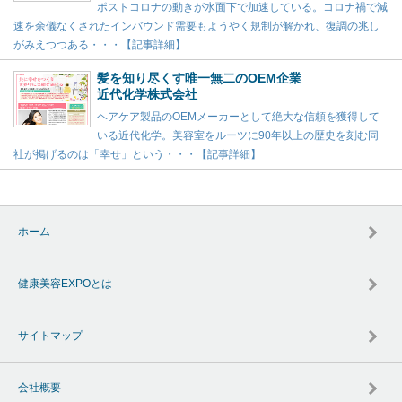
ポストコロナの動きが水面下で加速している。コロナ禍で減
速を余儀なくされたインバウンド需要もようやく規制が解かれ、復調の兆し
がみえつつある・・・【記事詳細】
髪を知り尽くす唯一無二のOEM企業
近代化学株式会社
ヘアケア製品のOEMメーカーとして絶大な信頼を獲得して
いる近代化学。美容室をルーツに90年以上の歴史を刻む同
社が掲げるのは「幸せ」という・・・【記事詳細】
ホーム
健康美容EXPOとは
サイトマップ
会社概要