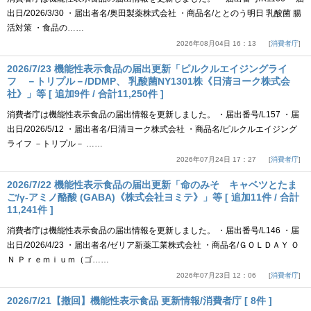
出日/2026/3/30 ・届出者名/奥田製薬株式会社 ・商品名/ととのう明日 乳酸菌 腸
活対策 ・食品の……
2026年08月04日 16：13
消費者庁
2026/7/23 機能性表示食品の届出更新「ピルクルエイジングライ
フ －トリプル－/DDMP、 乳酸菌NY1301株《日清ヨーク株式会
社》」等 [ 追加9件 / 合計11,250件 ]
消費者庁は機能性表示食品の届出情報を更新しました。 ・届出番号/L157 ・届
出日/2026/5/12 ・届出者名/日清ヨーク株式会社 ・商品名/ピルクルエイジング
ライフ －トリプル－ ……
2026年07月24日 17：27
消費者庁
2026/7/22 機能性表示食品の届出更新「命のみそ キャベツとたま
ご/γ-アミノ酪酸 (GABA)《株式会社ヨミテ》」等 [ 追加11件 / 合計
11,241件 ]
消費者庁は機能性表示食品の届出情報を更新しました。 ・届出番号/L146 ・届
出日/2026/4/23 ・届出者名/ゼリア新薬工業株式会社 ・商品名/ＧＯＬＤＡＹ Ｏ
Ｎ Ｐｒｅｍｉｕｍ（ゴ……
2026年07月23日 12：06
消費者庁
2026/7/21【撤回】機能性表示食品 更新情報/消費者庁 [ 8件 ]