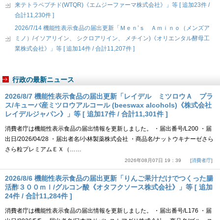
来テトラペプチド(WTQR)《エムジーファーマ株式会社》」等 [ 追加23件 /
合計11,230件 ]
2026/7/14 機能性表示食品の届出更新「Ｍｅｎ’ｓ Ａｍｉｎｏ（メンズア
ミノ）/イソアリイン、 シクロアリイン、 メチイン)《オリエンタル酵母工
業株式会社》」等 [ 追加14件 / 合計11,207件 ]
行政の最新ニュース
2026/8/7 機能性表示食品の届出更新「レイデル ミツロウＡ プラ
ス/キューバ産ミツロウアルコール (beeswax alcohols)《株式会社
レイデルジャパン》」等 [ 追加17件 / 合計11,301件 ]
消費者庁は機能性表示食品の届出情報を更新しました。 ・届出番号/L200 ・届
出日/2026/04/28 ・届出者名/小林製薬株式会社 ・商品名/ナットウキナーゼさら
さら粒プレミアムＥＸ（……
2026年08月07日 19：39
消費者庁
2026/8/6 機能性表示食品の届出更新「りんご果汁だけでつくった腸
活酢３００ｍｌ/グルコン酸《オタフクソース株式会社》」等 [ 追加
24件 / 合計11,284件 ]
消費者庁は機能性表示食品の届出情報を更新しました。 ・届出番号/L176 ・届