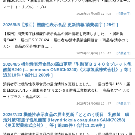
出日/2026/5/5 ・届出者名/日本アドバンストアグリ株式会社 ・商品名/ブルース
マート（トリプル）・プロ……
2026年08月06日 17：08
消費者庁
2026/8/5【撤回】機能性表示食品 更新情報/消費者庁 [ 25件 ]
【撤回】消費者庁は機能性表示食品の届出情報を更新しました。 ・届出番
号/B467 ・届出日/2017/1/24 ・届出者名/清水農業協同組合 ・商品名/清水のミ
カン ・食品の区分/生鮮食……
2026年08月06日 16：47
消費者庁
2026/8/5 機能性表示食品の届出更新「乳酸菌Ｂ２４０タブレット/乳
酸菌B240 (L. pentosus ONRICb0240)《大塚製薬株式会社》」等 [
追加10件 / 合計11,260件 ]
消費者庁は機能性表示食品の届出情報を更新しました。 ・届出番号/L166 ・届
出日/2026/5/15 ・届出者名/オリエンタル酵母工業株式会社 ・商品名/アイサポ
ートプラス ・食品の区……
2026年08月06日 16：47
消費者庁
2026/7/23 機能性表示食品の届出更新「ととのう明日 乳酸菌 腸
活対策/有胞子性乳酸菌 (Heyndrickxia coagulans SANK70258)
《奥田製薬株式会社》」等 [ 追加9件 / 合計11,259件 ]
消費者庁は機能性表示食品の届出情報を更新しました。 ・届出番号/K1166 ・届