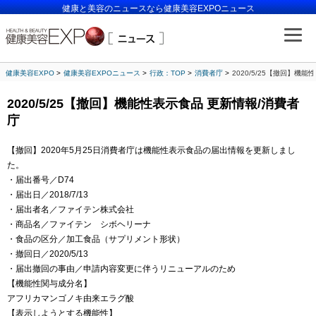
健康と美容のニュースなら健康美容EXPOニュース
健康美容EXPO
健康美容EXPOニュース
行政：TOP
消費者庁
2020/5/25【撤回】機
2020/5/25【撤回】機能性表示食品 更新情報/消費者
庁
【撤回】2020年5月25日消費者庁は機能性表示食品の届出情報を更新しまし
た。
・届出番号／D74
・届出日／2018/7/13
・届出者名／ファイテン株式会社
・商品名／ファイテン シボヘリーナ
・食品の区分／加工食品（サプリメント形状）
・撤回日／2020/5/13
・届出撤回の事由／申請内容変更に伴うリニューアルのため
【機能性関与成分名】
アフリカマンゴノキ由来エラグ酸
【表示しようとする機能性】