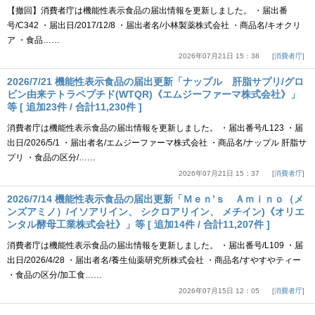
【撤回】消費者庁は機能性表示食品の届出情報を更新しました。 ・届出番
号/C342 ・届出日/2017/12/8 ・届出者名/小林製薬株式会社 ・商品名/キオクリ
ア ・食品……
2026年07月21日 15：38
消費者庁
2026/7/21 機能性表示食品の届出更新「ナップル 肝脂サプリ/グロ
ビン由来テトラペプチド(WTQR)《エムジーファーマ株式会社》」
等 [ 追加23件 / 合計11,230件 ]
消費者庁は機能性表示食品の届出情報を更新しました。 ・届出番号/L123 ・届
出日/2026/5/1 ・届出者名/エムジーファーマ株式会社 ・商品名/ナップル 肝脂サ
プリ ・食品の区分/……
2026年07月21日 15：37
消費者庁
2026/7/14 機能性表示食品の届出更新「Ｍｅｎ’ｓ Ａｍｉｎｏ（メ
ンズアミノ）/イソアリイン、 シクロアリイン、 メチイン)《オリエ
ンタル酵母工業株式会社》」等 [ 追加14件 / 合計11,207件 ]
消費者庁は機能性表示食品の届出情報を更新しました。 ・届出番号/L109 ・届
出日/2026/4/28 ・届出者名/養生仙薬研究所株式会社 ・商品名/すやすやティー
・食品の区分/加工食……
2026年07月15日 12：05
消費者庁