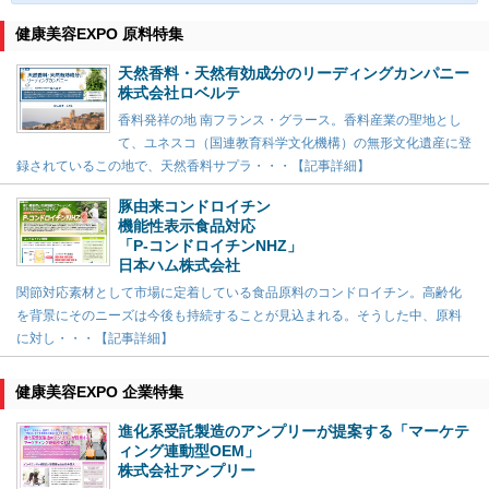
健康美容EXPO 原料特集
天然香料・天然有効成分のリーディングカンパニー
株式会社ロベルテ
香料発祥の地 南フランス・グラース。香料産業の聖地とし
て、ユネスコ（国連教育科学文化機構）の無形文化遺産に登
録されているこの地で、天然香料サプラ・・・【記事詳細】
豚由来コンドロイチン
機能性表示食品対応
「P-コンドロイチンNHZ」
日本ハム株式会社
関節対応素材として市場に定着している食品原料のコンドロイチン。高齢化
を背景にそのニーズは今後も持続することが見込まれる。そうした中、原料
に対し・・・【記事詳細】
健康美容EXPO 企業特集
進化系受託製造のアンプリーが提案する「マーケテ
ィング連動型OEM」
株式会社アンプリー