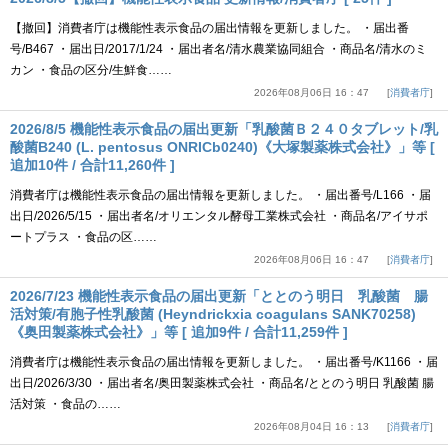
【撤回】消費者庁は機能性表示食品の届出情報を更新しました。 ・届出番
号/B467 ・届出日/2017/1/24 ・届出者名/清水農業協同組合 ・商品名/清水のミ
カン ・食品の区分/生鮮食……
2026年08月06日 16：47
消費者庁
2026/8/5 機能性表示食品の届出更新「乳酸菌Ｂ２４０タブレット/乳
酸菌B240 (L. pentosus ONRICb0240)《大塚製薬株式会社》」等 [
追加10件 / 合計11,260件 ]
消費者庁は機能性表示食品の届出情報を更新しました。 ・届出番号/L166 ・届
出日/2026/5/15 ・届出者名/オリエンタル酵母工業株式会社 ・商品名/アイサポ
ートプラス ・食品の区……
2026年08月06日 16：47
消費者庁
2026/7/23 機能性表示食品の届出更新「ととのう明日 乳酸菌 腸
活対策/有胞子性乳酸菌 (Heyndrickxia coagulans SANK70258)
《奥田製薬株式会社》」等 [ 追加9件 / 合計11,259件 ]
消費者庁は機能性表示食品の届出情報を更新しました。 ・届出番号/K1166 ・届
出日/2026/3/30 ・届出者名/奥田製薬株式会社 ・商品名/ととのう明日 乳酸菌 腸
活対策 ・食品の……
2026年08月04日 16：13
消費者庁