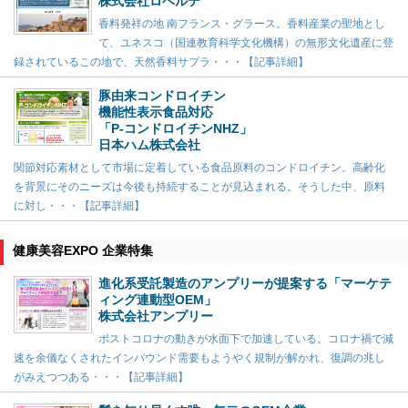
株式会社ロベルテ
香料発祥の地 南フランス・グラース。香料産業の聖地とし
て、ユネスコ（国連教育科学文化機構）の無形文化遺産に登
録されているこの地で、天然香料サプラ・・・【記事詳細】
豚由来コンドロイチン
機能性表示食品対応
「P-コンドロイチンNHZ」
日本ハム株式会社
関節対応素材として市場に定着している食品原料のコンドロイチン。高齢化
を背景にそのニーズは今後も持続することが見込まれる。そうした中、原料
に対し・・・【記事詳細】
健康美容EXPO 企業特集
進化系受託製造のアンプリーが提案する「マーケテ
ィング連動型OEM」
株式会社アンプリー
ポストコロナの動きが水面下で加速している。コロナ禍で減
速を余儀なくされたインバウンド需要もようやく規制が解かれ、復調の兆し
がみえつつある・・・【記事詳細】