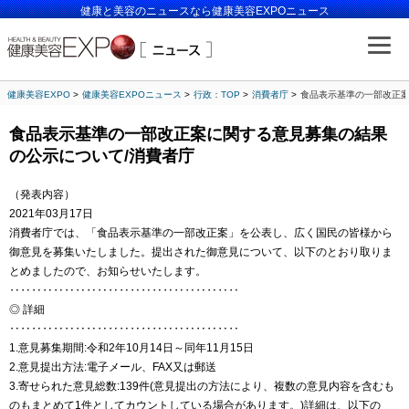
健康と美容のニュースなら健康美容EXPOニュース
健康美容EXPO
健康美容EXPOニュース
行政：TOP
消費者庁
食品表示基準の一部改正案
食品表示基準の一部改正案に関する意見募集の結果
の公示について/消費者庁
（発表内容）
2021年03月17日
消費者庁では、「食品表示基準の一部改正案」を公表し、広く国民の皆様から
御意見を募集いたしました。提出された御意見について、以下のとおり取りま
とめましたので、お知らせいたします。
‥‥‥‥‥‥‥‥‥‥‥‥‥‥‥‥‥‥‥‥‥
◎ 詳細
‥‥‥‥‥‥‥‥‥‥‥‥‥‥‥‥‥‥‥‥‥
1.意見募集期間:令和2年10月14日～同年11月15日
2.意見提出方法:電子メール、FAX又は郵送
3.寄せられた意見総数:139件(意見提出の方法により、複数の意見内容を含むも
のもまとめて1件としてカウントしている場合があります。)詳細は、以下の