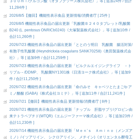
３００ｍｌ/グルコン酸《オタフクソース株式会社》」等 [ 追加24件 / 合計
11,284件 ]
2026/8/5【撤回】機能性表示食品 更新情報/消費者庁 [ 25件 ]
2026/8/5 機能性表示食品の届出更新「乳酸菌Ｂ２４０タブレット/乳酸菌
B240 (L. pentosus ONRICb0240)《大塚製薬株式会社》」等 [ 追加10件 /
合計11,260件 ]
2026/7/23 機能性表示食品の届出更新「ととのう明日 乳酸菌 腸活対策/
有胞子性乳酸菌 (Heyndrickxia coagulans SANK70258)《奥田製薬株式会
社》」等 [ 追加9件 / 合計11,259件 ]
2026/7/23 機能性表示食品の届出更新「ピルクルエイジングライフ －ト
リプル－/DDMP、 乳酸菌NY1301株《日清ヨーク株式会社》」等 [ 追加9
件 / 合計11,250件 ]
2026/7/22 機能性表示食品の届出更新「命のみそ キャベツとたまご/γ-ア
ミノ酪酸 (GABA)《株式会社ヨミテ》」等 [ 追加11件 / 合計11,241件 ]
2026/7/21【撤回】機能性表示食品 更新情報/消費者庁 [ 8件 ]
2026/7/21 機能性表示食品の届出更新「ナップル 肝脂サプリ/グロビン由
来テトラペプチド(WTQR)《エムジーファーマ株式会社》」等 [ 追加23件 /
合計11,230件 ]
2026/7/14 機能性表示食品の届出更新「Ｍｅｎ’ｓ Ａｍｉｎｏ（メンズア
ミノ）/イソアリイン、 シクロアリイン、 メチイン)《オリエンタル酵母工