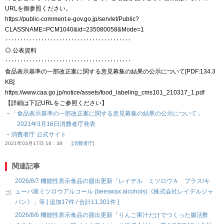
URLを御参照ください。
https://public-comment.e-gov.go.jp/servlet/Public?
CLASSNAME=PCM1040&id=235080058&Mode=1
‥‥‥‥‥‥‥‥‥‥‥‥‥‥‥‥‥‥‥‥‥
◎ 公表資料
‥‥‥‥‥‥‥‥‥‥‥‥‥‥‥‥‥‥‥‥‥
食品表示基準の一部改正案に関する意見募集の結果の公示について[PDF:134.3
KB]
https://www.caa.go.jp/notice/assets/food_labeling_cms101_210317_1.pdf
【詳細は下記URLをご参照ください】
・
「食品表示基準の一部改正案に関する意見募集の結果の公示について」
2021年3月16日消費者庁発表
・
消費者庁 公式サイト
2021年03月17日 18：38
消費者庁
関連記事
2026/8/7 機能性表示食品の届出更新「レイデル ミツロウＡ プラス/キ
ューバ産ミツロウアルコール (beeswax alcohols)《株式会社レイデルジャ
パン》」等 [ 追加17件 / 合計11,301件 ]
2026/8/6 機能性表示食品の届出更新「りんご果汁だけでつくった腸活酢