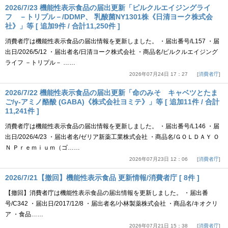
2026/7/23 機能性表示食品の届出更新「ピルクルエイジングライ
フ －トリプル－/DDMP、 乳酸菌NY1301株《日清ヨーク株式会
社》」等 [ 追加9件 / 合計11,250件 ]
消費者庁は機能性表示食品の届出情報を更新しました。 ・届出番号/L157 ・届
出日/2026/5/12 ・届出者名/日清ヨーク株式会社 ・商品名/ピルクルエイジング
ライフ －トリプル－ ……
2026年07月24日 17：27
消費者庁
2026/7/22 機能性表示食品の届出更新「命のみそ キャベツとたま
ご/γ-アミノ酪酸 (GABA)《株式会社ヨミテ》」等 [ 追加11件 / 合計
11,241件 ]
消費者庁は機能性表示食品の届出情報を更新しました。 ・届出番号/L146 ・届
出日/2026/4/23 ・届出者名/ゼリア新薬工業株式会社 ・商品名/ＧＯＬＤＡＹ Ｏ
Ｎ Ｐｒｅｍｉｕｍ（ゴ……
2026年07月23日 12：06
消費者庁
2026/7/21【撤回】機能性表示食品 更新情報/消費者庁 [ 8件 ]
【撤回】消費者庁は機能性表示食品の届出情報を更新しました。 ・届出番
号/C342 ・届出日/2017/12/8 ・届出者名/小林製薬株式会社 ・商品名/キオクリ
ア ・食品……
2026年07月21日 15：38
消費者庁