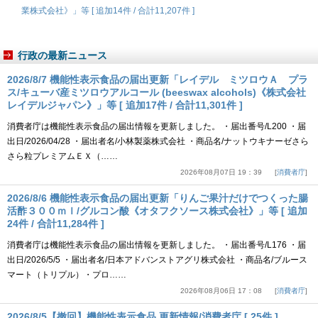
業株式会社》」等 [ 追加14件 / 合計11,207件 ]
行政の最新ニュース
2026/8/7 機能性表示食品の届出更新「レイデル ミツロウＡ プラ
ス/キューバ産ミツロウアルコール (beeswax alcohols)《株式会社
レイデルジャパン》」等 [ 追加17件 / 合計11,301件 ]
消費者庁は機能性表示食品の届出情報を更新しました。 ・届出番号/L200 ・届
出日/2026/04/28 ・届出者名/小林製薬株式会社 ・商品名/ナットウキナーゼさら
さら粒プレミアムＥＸ（……
2026年08月07日 19：39
消費者庁
2026/8/6 機能性表示食品の届出更新「りんご果汁だけでつくった腸
活酢３００ｍｌ/グルコン酸《オタフクソース株式会社》」等 [ 追加
24件 / 合計11,284件 ]
消費者庁は機能性表示食品の届出情報を更新しました。 ・届出番号/L176 ・届
出日/2026/5/5 ・届出者名/日本アドバンストアグリ株式会社 ・商品名/ブルース
マート（トリプル）・プロ……
2026年08月06日 17：08
消費者庁
2026/8/5【撤回】機能性表示食品 更新情報/消費者庁 [ 25件 ]