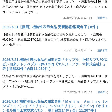
消費者庁は機能性表示食品の届出情報を更新しました。 ・届出番号/L146 ・届
出日/2026/4/23 ・届出者名/ゼリア新薬工業株式会社 ・商品名/ＧＯＬＤＡＹ Ｏ
Ｎ Ｐｒｅｍｉｕｍ（ゴ……
2026年07月23日 12：06
消費者庁
2026/7/21【撤回】機能性表示食品 更新情報/消費者庁 [ 8件 ]
【撤回】消費者庁は機能性表示食品の届出情報を更新しました。 ・届出番
号/C342 ・届出日/2017/12/8 ・届出者名/小林製薬株式会社 ・商品名/キオクリ
ア ・食品……
2026年07月21日 15：38
消費者庁
2026/7/21 機能性表示食品の届出更新「ナップル 肝脂サプリ/グロ
ビン由来テトラペプチド(WTQR)《エムジーファーマ株式会社》」
等 [ 追加23件 / 合計11,230件 ]
消費者庁は機能性表示食品の届出情報を更新しました。 ・届出番号/L123 ・届
出日/2026/5/1 ・届出者名/エムジーファーマ株式会社 ・商品名/ナップル 肝脂サ
プリ ・食品の区分/……
2026年07月21日 15：37
消費者庁
2026/7/14 機能性表示食品の届出更新「Ｍｅｎ’ｓ Ａｍｉｎｏ（メ
ンズアミノ）/イソアリイン、 シクロアリイン、 メチイン)《オリエ
ンタル酵母工業株式会社》」等 [ 追加14件 / 合計11,207件 ]