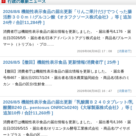
行政の最新ニュース
2026/8/6 機能性表示食品の届出更新「りんご果汁だけでつくった腸
活酢３００ｍｌ/グルコン酸《オタフクソース株式会社》」等 [ 追加
24件 / 合計11,284件 ]
消費者庁は機能性表示食品の届出情報を更新しました。 ・届出番号/L176 ・届
出日/2026/5/5 ・届出者名/日本アドバンストアグリ株式会社 ・商品名/ブルース
マート（トリプル）・プロ……
2026年08月06日 17：08
消費者庁
2026/8/5【撤回】機能性表示食品 更新情報/消費者庁 [ 25件 ]
【撤回】消費者庁は機能性表示食品の届出情報を更新しました。 ・届出番
号/B467 ・届出日/2017/1/24 ・届出者名/清水農業協同組合 ・商品名/清水のミ
カン ・食品の区分/生鮮食……
2026年08月06日 16：47
消費者庁
2026/8/5 機能性表示食品の届出更新「乳酸菌Ｂ２４０タブレット/乳
酸菌B240 (L. pentosus ONRICb0240)《大塚製薬株式会社》」等 [
追加10件 / 合計11,260件 ]
消費者庁は機能性表示食品の届出情報を更新しました。 ・届出番号/L166 ・届
出日/2026/5/15 ・届出者名/オリエンタル酵母工業株式会社 ・商品名/アイサポ
ートプラス ・食品の区……