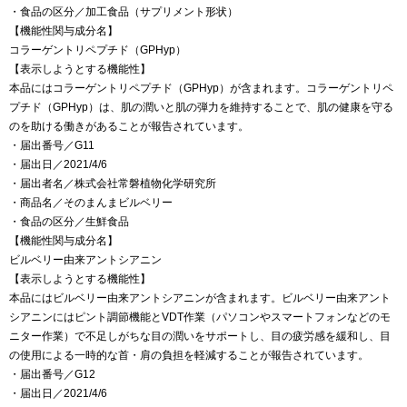
・食品の区分／加工食品（サプリメント形状）
【機能性関与成分名】
コラーゲントリペプチド（GPHyp）
【表示しようとする機能性】
本品にはコラーゲントリペプチド（GPHyp）が含まれます。コラーゲントリペ
プチド（GPHyp）は、肌の潤いと肌の弾力を維持することで、肌の健康を守る
のを助ける働きがあることが報告されています。
・届出番号／G11
・届出日／2021/4/6
・届出者名／株式会社常磐植物化学研究所
・商品名／そのまんまビルベリー
・食品の区分／生鮮食品
【機能性関与成分名】
ビルベリー由来アントシアニン
【表示しようとする機能性】
本品にはビルベリー由来アントシアニンが含まれます。ビルベリー由来アント
シアニンにはピント調節機能とVDT作業（パソコンやスマートフォンなどのモ
ニター作業）で不足しがちな目の潤いをサポートし、目の疲労感を緩和し、目
の使用による一時的な首・肩の負担を軽減することが報告されています。
・届出番号／G12
・届出日／2021/4/6