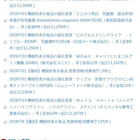
合計11,260件 ]
2026/7/23 機能性表示食品の届出更新「ととのう明日 乳酸菌 腸活対策/
有胞子性乳酸菌 (Heyndrickxia coagulans SANK70258)《奥田製薬株式会
社》」等 [ 追加9件 / 合計11,259件 ]
2026/7/23 機能性表示食品の届出更新「ピルクルエイジングライフ －ト
リプル－/DDMP、 乳酸菌NY1301株《日清ヨーク株式会社》」等 [ 追加9
件 / 合計11,250件 ]
2026/7/22 機能性表示食品の届出更新「命のみそ キャベツとたまご/γ-ア
ミノ酪酸 (GABA)《株式会社ヨミテ》」等 [ 追加11件 / 合計11,241件 ]
2026/7/21【撤回】機能性表示食品 更新情報/消費者庁 [ 8件 ]
2026/7/21 機能性表示食品の届出更新「ナップル 肝脂サプリ/グロビン由
来テトラペプチド(WTQR)《エムジーファーマ株式会社》」等 [ 追加23件 /
合計11,230件 ]
2026/7/14 機能性表示食品の届出更新「Ｍｅｎ’ｓ Ａｍｉｎｏ（メンズア
ミノ）/イソアリイン、 シクロアリイン、 メチイン)《オリエンタル酵母工
業株式会社》」等 [ 追加14件 / 合計11,207件 ]
2026/7/9【撤回】機能性表示食品 更新情報/消費者庁 [ 65件 ]