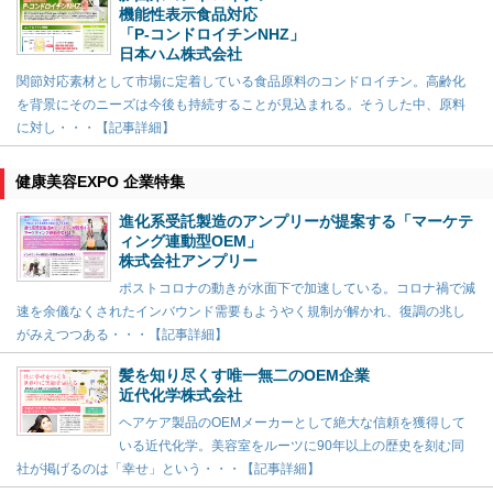
機能性表示食品対応
「P-コンドロイチンNHZ」
日本ハム株式会社
関節対応素材として市場に定着している食品原料のコンドロイチン。高齢化
を背景にそのニーズは今後も持続することが見込まれる。そうした中、原料
に対し・・・【記事詳細】
健康美容EXPO 企業特集
進化系受託製造のアンプリーが提案する「マーケテ
ィング連動型OEM」
株式会社アンプリー
ポストコロナの動きが水面下で加速している。コロナ禍で減
速を余儀なくされたインバウンド需要もようやく規制が解かれ、復調の兆し
がみえつつある・・・【記事詳細】
髪を知り尽くす唯一無二のOEM企業
近代化学株式会社
ヘアケア製品のOEMメーカーとして絶大な信頼を獲得して
いる近代化学。美容室をルーツに90年以上の歴史を刻む同
社が掲げるのは「幸せ」という・・・【記事詳細】