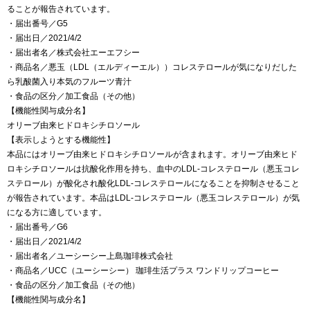
ることが報告されています。
・届出番号／G5
・届出日／2021/4/2
・届出者名／株式会社エーエフシー
・商品名／悪玉（LDL（エルディーエル））コレステロールが気になりだした
ら乳酸菌入り本気のフルーツ青汁
・食品の区分／加工食品（その他）
【機能性関与成分名】
オリーブ由来ヒドロキシチロソール
【表示しようとする機能性】
本品にはオリーブ由来ヒドロキシチロソールが含まれます。オリーブ由来ヒド
ロキシチロソールは抗酸化作用を持ち、血中のLDL-コレステロール（悪玉コレ
ステロール）が酸化され酸化LDL-コレステロールになることを抑制させること
が報告されています。本品はLDL-コレステロール（悪玉コレステロール）が気
になる方に適しています。
・届出番号／G6
・届出日／2021/4/2
・届出者名／ユーシーシー上島珈琲株式会社
・商品名／UCC（ユーシーシー） 珈琲生活プラス ワンドリップコーヒー
・食品の区分／加工食品（その他）
【機能性関与成分名】