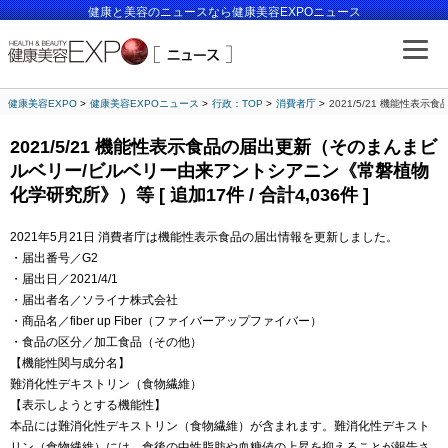
健康と美容のニュースなら健康美容EXPOニュース
健康美容EXPO
健康美容EXPOニュース
行政：TOP
消費者庁
2021/5/21 機能性表
2021/5/21 機能性表示食品の届出更新（そのまんまビ
ルベリー/ビルベリー由来アントシアニン《常磐植物
化学研究所》）等 [ 追加17件 / 合計4,036件 ]
2021年5月21日 消費者庁は機能性表示食品の届出情報を更新しました。
・届出番号／G2
・届出日／2021/4/1
・届出者名／ソライナ株式会社
・商品名／fiber up Fiber（ファイバーアップファイバー）
・食品の区分／加工食品（その他）
【機能性関与成分名】
難消化性デキストリン（食物繊維）
【表示しようとする機能性】
本品には難消化性デキストリン（食物繊維）が含まれます。難消化性デキスト
リン（食物繊維）には、食後の中性脂肪や血糖値の上昇を抑えることが報告さ