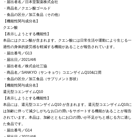
・届出者名／日本堂製薬株式会社
・商品名／クエン酸ゴールド
・食品の区分／加工食品（その他）
【機能性関与成分名】
クエン酸
【表示しようとする機能性】
本品にはクエン酸が含まれます。クエン酸には日常生活や運動により生じる一
過性の身体的疲労感を軽減する機能があることが報告されています。
・届出番号／G13
・届出日／2021/4/6
・届出者名／株式会社三協
・商品名／SANKYO（サンキョウ）コエンザイムQ10&口潤
・食品の区分／加工食品（サプリメント形状）
【機能性関与成分名】
還元型コエンザイムQ10
【表示しようとする機能性】
本品には、還元型コエンザイムQ10 が含まれます。還元型コエンザイムQ10に
は加齢に伴って減少しがちなお口の潤いをサポートする機能があることが報告
されています。本品は、加齢とともにお口の潤いが不足がちと感じる方に適し
た食品です。
・届出番号／G14
・届出日／2021/4/6