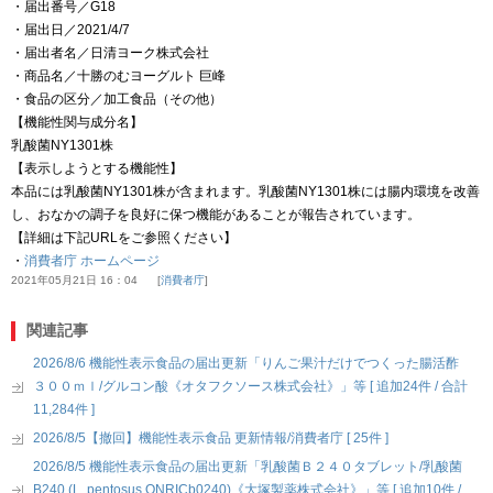
・届出番号／G18
・届出日／2021/4/7
・届出者名／日清ヨーク株式会社
・商品名／十勝のむヨーグルト 巨峰
・食品の区分／加工食品（その他）
【機能性関与成分名】
乳酸菌NY1301株
【表示しようとする機能性】
本品には乳酸菌NY1301株が含まれます。乳酸菌NY1301株には腸内環境を改善
し、おなかの調子を良好に保つ機能があることが報告されています。
【詳細は下記URLをご参照ください】
・
消費者庁 ホームページ
2021年05月21日 16：04
消費者庁
関連記事
2026/8/6 機能性表示食品の届出更新「りんご果汁だけでつくった腸活酢
３００ｍｌ/グルコン酸《オタフクソース株式会社》」等 [ 追加24件 / 合計
11,284件 ]
2026/8/5【撤回】機能性表示食品 更新情報/消費者庁 [ 25件 ]
2026/8/5 機能性表示食品の届出更新「乳酸菌Ｂ２４０タブレット/乳酸菌
B240 (L. pentosus ONRICb0240)《大塚製薬株式会社》」等 [ 追加10件 /