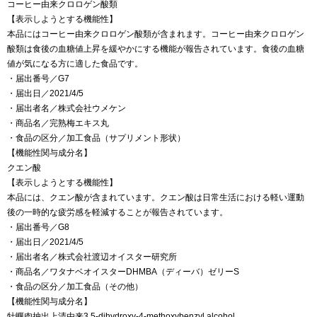
コーヒー由来クロロゲン酸類
【表示しようとする機能性】
本品にはコーヒー由来クロロゲン酸類が含まれます。コーヒー由来クロロゲン
酸類は食後の血糖値上昇を緩やかにする機能が報告されています。食後の血糖
値が気になる方に適した食品です。
・届出番号／G7
・届出日／2021/4/5
・届出者名／株式会社ウメケン
・商品名／完熟梅エキス丸
・食品の区分／加工食品（サプリメント形状）
【機能性関与成分名】
クエン酸
【表示しようとする機能性】
本品には、クエン酸が含まれています。クエン酸は日常生活における軽い運動
後の一時的な疲労感を軽減することが報告されています。
・届出番号／G8
・届出日／2021/4/5
・届出者名／株式会社渡辺オイスター研究所
・商品名／ワタナベオイスターDHМBA（ディーバ）ゼリーS
・食品の区分／加工食品（その他）
【機能性関与成分名】
牡蠣肉抽出上清由来3,5-dihydroxy-4-methoxybenzyl alcohol