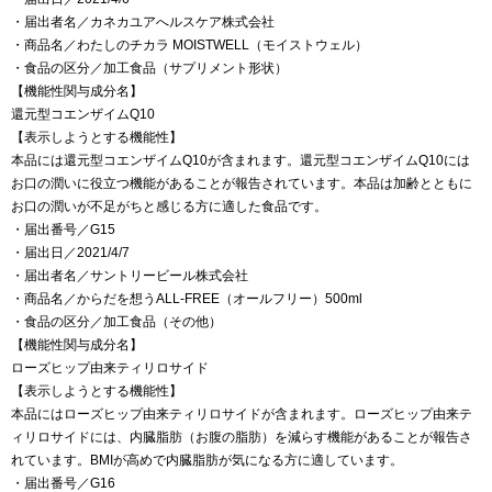
・届出者名／カネカユアへルスケア株式会社
・商品名／わたしのチカラ MOISTWELL（モイストウェル）
・食品の区分／加工食品（サプリメント形状）
【機能性関与成分名】
還元型コエンザイムQ10
【表示しようとする機能性】
本品には還元型コエンザイムQ10が含まれます。還元型コエンザイムQ10には
お口の潤いに役立つ機能があることが報告されています。本品は加齢とともに
お口の潤いが不足がちと感じる方に適した食品です。
・届出番号／G15
・届出日／2021/4/7
・届出者名／サントリービール株式会社
・商品名／からだを想うALL-FREE（オールフリー）500ml
・食品の区分／加工食品（その他）
【機能性関与成分名】
ローズヒップ由来ティリロサイド
【表示しようとする機能性】
本品にはローズヒップ由来ティリロサイドが含まれます。ローズヒップ由来テ
ィリロサイドには、内臓脂肪（お腹の脂肪）を減らす機能があることが報告さ
れています。BMIが高めで内臓脂肪が気になる方に適しています。
・届出番号／G16