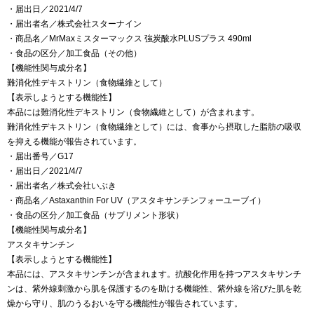
・届出日／2021/4/7
・届出者名／株式会社スターナイン
・商品名／MrMaxミスターマックス 強炭酸水PLUSプラス 490ml
・食品の区分／加工食品（その他）
【機能性関与成分名】
難消化性デキストリン（食物繊維として）
【表示しようとする機能性】
本品には難消化性デキストリン（食物繊維として）が含まれます。
難消化性デキストリン（食物繊維として）には、食事から摂取した脂肪の吸収
を抑える機能が報告されています。
・届出番号／G17
・届出日／2021/4/7
・届出者名／株式会社いぶき
・商品名／Astaxanthin For UV（アスタキサンチンフォーユーブイ）
・食品の区分／加工食品（サプリメント形状）
【機能性関与成分名】
アスタキサンチン
【表示しようとする機能性】
本品には、アスタキサンチンが含まれます。抗酸化作用を持つアスタキサンチ
ンは、紫外線刺激から肌を保護するのを助ける機能性、紫外線を浴びた肌を乾
燥から守り、肌のうるおいを守る機能性が報告されています。