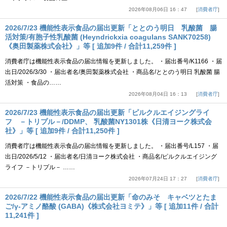
2026年08月06日 16：47
消費者庁
2026/7/23 機能性表示食品の届出更新「ととのう明日 乳酸菌 腸
活対策/有胞子性乳酸菌 (Heyndrickxia coagulans SANK70258)
《奥田製薬株式会社》」等 [ 追加9件 / 合計11,259件 ]
消費者庁は機能性表示食品の届出情報を更新しました。 ・届出番号/K1166 ・届
出日/2026/3/30 ・届出者名/奥田製薬株式会社 ・商品名/ととのう明日 乳酸菌 腸
活対策 ・食品の……
2026年08月04日 16：13
消費者庁
2026/7/23 機能性表示食品の届出更新「ピルクルエイジングライ
フ －トリプル－/DDMP、 乳酸菌NY1301株《日清ヨーク株式会
社》」等 [ 追加9件 / 合計11,250件 ]
消費者庁は機能性表示食品の届出情報を更新しました。 ・届出番号/L157 ・届
出日/2026/5/12 ・届出者名/日清ヨーク株式会社 ・商品名/ピルクルエイジング
ライフ －トリプル－ ……
2026年07月24日 17：27
消費者庁
2026/7/22 機能性表示食品の届出更新「命のみそ キャベツとたま
ご/γ-アミノ酪酸 (GABA)《株式会社ヨミテ》」等 [ 追加11件 / 合計
11,241件 ]