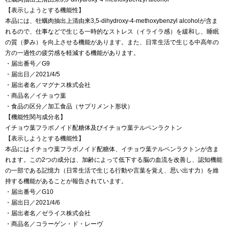
【表示しようとする機能性】
本品には、牡蠣肉抽出上清由来3,5-dihydroxy-4-methoxybenzyl alcoholが含ま
れるので、仕事などで生じる一時的なストレス（イライラ感）を緩和し、睡眠
の質（夢み）を向上させる機能があります。また、日常生活で生じる中高年の
方の一過性の疲労感を軽減する機能があります。
・届出番号／G9
・届出日／2021/4/5
・届出者名／マグナス株式会社
・商品名／イチョウ葉
・食品の区分／加工食品（サプリメント形状）
【機能性関与成分名】
イチョウ葉フラボノイド配糖体及びイチョウ葉テルペンラクトン
【表示しようとする機能性】
本品にはイチョウ葉フラボノイド配糖体、イチョウ葉テルペンラクトンが含ま
れます。この2つの成分は、加齢によって低下する脳の血流を改善し、認知機能
の一部である記憶力（日常生活で生じる行動や言葉を覚え、思い出す力）を維
持する機能があることが報告されています。
・届出番号／G10
・届出日／2021/4/6
・届出者名／ゼライス株式会社
・商品名／コラーゲン・ド・レーヴ