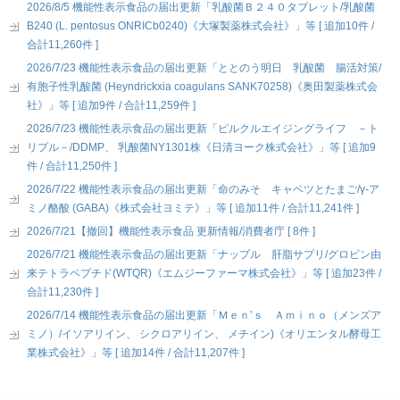
2026/8/5 機能性表示食品の届出更新「乳酸菌Ｂ２４０タブレット/乳酸菌
B240 (L. pentosus ONRICb0240)《大塚製薬株式会社》」等 [ 追加10件 /
合計11,260件 ]
2026/7/23 機能性表示食品の届出更新「ととのう明日 乳酸菌 腸活対策/
有胞子性乳酸菌 (Heyndrickxia coagulans SANK70258)《奥田製薬株式会
社》」等 [ 追加9件 / 合計11,259件 ]
2026/7/23 機能性表示食品の届出更新「ピルクルエイジングライフ －ト
リプル－/DDMP、 乳酸菌NY1301株《日清ヨーク株式会社》」等 [ 追加9
件 / 合計11,250件 ]
2026/7/22 機能性表示食品の届出更新「命のみそ キャベツとたまご/γ-ア
ミノ酪酸 (GABA)《株式会社ヨミテ》」等 [ 追加11件 / 合計11,241件 ]
2026/7/21【撤回】機能性表示食品 更新情報/消費者庁 [ 8件 ]
2026/7/21 機能性表示食品の届出更新「ナップル 肝脂サプリ/グロビン由
来テトラペプチド(WTQR)《エムジーファーマ株式会社》」等 [ 追加23件 /
合計11,230件 ]
2026/7/14 機能性表示食品の届出更新「Ｍｅｎ’ｓ Ａｍｉｎｏ（メンズア
ミノ）/イソアリイン、 シクロアリイン、 メチイン)《オリエンタル酵母工
業株式会社》」等 [ 追加14件 / 合計11,207件 ]