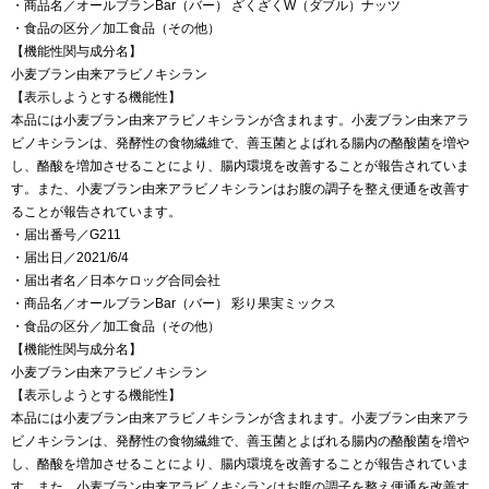
・商品名／オールブランBar（バー） ざくざくW（ダブル）ナッツ
・食品の区分／加工食品（その他）
【機能性関与成分名】
小麦ブラン由来アラビノキシラン
【表示しようとする機能性】
本品には小麦ブラン由来アラビノキシランが含まれます。小麦ブラン由来アラ
ビノキシランは、発酵性の食物繊維で、善玉菌とよばれる腸内の酪酸菌を増や
し、酪酸を増加させることにより、腸内環境を改善することが報告されていま
す。また、小麦ブラン由来アラビノキシランはお腹の調子を整え便通を改善す
ることが報告されています。
・届出番号／G211
・届出日／2021/6/4
・届出者名／日本ケロッグ合同会社
・商品名／オールブランBar（バー） 彩り果実ミックス
・食品の区分／加工食品（その他）
【機能性関与成分名】
小麦ブラン由来アラビノキシラン
【表示しようとする機能性】
本品には小麦ブラン由来アラビノキシランが含まれます。小麦ブラン由来アラ
ビノキシランは、発酵性の食物繊維で、善玉菌とよばれる腸内の酪酸菌を増や
し、酪酸を増加させることにより、腸内環境を改善することが報告されていま
す。また、小麦ブラン由来アラビノキシランはお腹の調子を整え便通を改善す