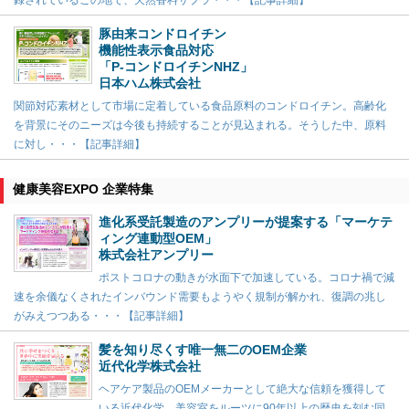
豚由来コンドロイチン
機能性表示食品対応
「P-コンドロイチンNHZ」
日本ハム株式会社
関節対応素材として市場に定着している食品原料のコンドロイチン。高齢化
を背景にそのニーズは今後も持続することが見込まれる。そうした中、原料
に対し・・・【記事詳細】
健康美容EXPO 企業特集
進化系受託製造のアンプリーが提案する「マーケテ
ィング連動型OEM」
株式会社アンプリー
ポストコロナの動きが水面下で加速している。コロナ禍で減
速を余儀なくされたインバウンド需要もようやく規制が解かれ、復調の兆し
がみえつつある・・・【記事詳細】
髪を知り尽くす唯一無二のOEM企業
近代化学株式会社
ヘアケア製品のOEMメーカーとして絶大な信頼を獲得して
いる近代化学。美容室をルーツに90年以上の歴史を刻む同