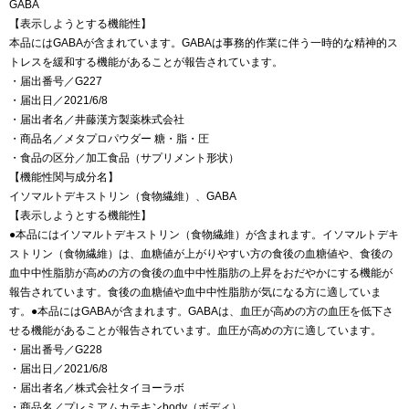
GABA
【表示しようとする機能性】
本品にはGABAが含まれています。GABAは事務的作業に伴う一時的な精神的ス
トレスを緩和する機能があることが報告されています。
・届出番号／G227
・届出日／2021/6/8
・届出者名／井藤漢方製薬株式会社
・商品名／メタプロパウダー 糖・脂・圧
・食品の区分／加工食品（サプリメント形状）
【機能性関与成分名】
イソマルトデキストリン（食物繊維）、GABA
【表示しようとする機能性】
●本品にはイソマルトデキストリン（食物繊維）が含まれます。イソマルトデキ
ストリン（食物繊維）は、血糖値が上がりやすい方の食後の血糖値や、食後の
血中中性脂肪が高めの方の食後の血中中性脂肪の上昇をおだやかにする機能が
報告されています。食後の血糖値や血中中性脂肪が気になる方に適していま
す。●本品にはGABAが含まれます。GABAは、血圧が高めの方の血圧を低下さ
せる機能があることが報告されています。血圧が高めの方に適しています。
・届出番号／G228
・届出日／2021/6/8
・届出者名／株式会社タイヨーラボ
・商品名／プレミアムカテキンbody（ボディ）