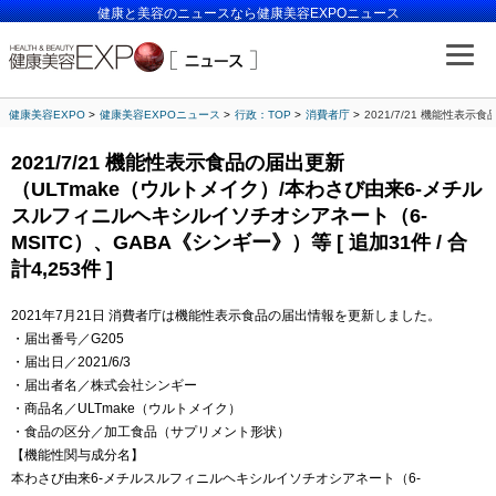
健康と美容のニュースなら健康美容EXPOニュース
健康美容EXPO
健康美容EXPOニュース
行政：TOP
消費者庁
2021/7/21 機能性表
2021/7/21 機能性表示食品の届出更新
（ULTmake（ウルトメイク）/本わさび由来6-メチル
スルフィニルヘキシルイソチオシアネート（6-
MSITC）、GABA《シンギー》）等 [ 追加31件 / 合
計4,253件 ]
2021年7月21日 消費者庁は機能性表示食品の届出情報を更新しました。
・届出番号／G205
・届出日／2021/6/3
・届出者名／株式会社シンギー
・商品名／ULTmake（ウルトメイク）
・食品の区分／加工食品（サプリメント形状）
【機能性関与成分名】
本わさび由来6-メチルスルフィニルヘキシルイソチオシアネート（6-