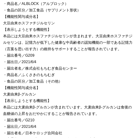
・商品名／ALBLOCK（アルブロック）
・食品の区分／加工食品（サプリメント形状）
【機能性関与成分名】
大豆由来ホスファチジルセリン
【表示しようとする機能性】
本品には大豆由来ホスファチジルセリンが含まれます。大豆由来ホスファチジ
ルセリンは、記憶力が低下した健康な中高齢者の認知機能の一部である記憶力
（言葉を思い出す力）の維持をサポートすることが報告されています。
・届出番号／G209
・届出日／2021/6/4
・届出者名／株式会社もちむぎ食品センター
・商品名／ふくさきのもちむぎ
・食品の区分／加工食品（その他）
【機能性関与成分名】
大麦由来β-グルカン
【表示しようとする機能性】
本品には大麦由来β-グルカンが含まれています。大麦由来β-グルカンは食後の
血糖値の上昇をおだやかにすることが報告されています。
・届出番号／G210
・届出日／2021/6/4
・届出者名／日本ケロッグ合同会社