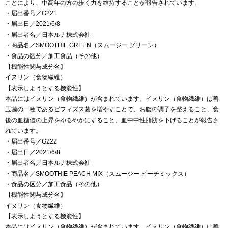
ことにより、中高年の方の歩く力を維持することが報告されています。
・届出番号／G221
・届出日／2021/6/8
・届出者名／日本ルナ株式会社
・商品名／SMOOTHIE GREEN（スムージー グリーン）
・食品の区分／加工食品（その他）
【機能性関与成分名】
イヌリン（食物繊維）
【表示しようとする機能性】
本品にはイヌリン（食物繊維）が含まれています。イヌリン（食物繊維）は善
玉菌の一種であるビフィズス菌を増やすことで、お腹の調子を整えること、食
後の血糖値の上昇をゆるやかにすること、血中中性脂肪を下げることが報告さ
れています。
・届出番号／G222
・届出日／2021/6/8
・届出者名／日本ルナ株式会社
・商品名／SMOOTHIE PEACH MIX（スムージー ピーチミックス）
・食品の区分／加工食品（その他）
【機能性関与成分名】
イヌリン（食物繊維）
【表示しようとする機能性】
本品にはイヌリン（食物繊維）が含まれています。イヌリン（食物繊維）は善