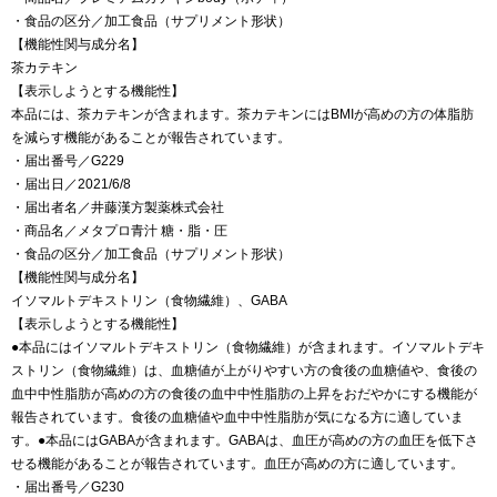
・食品の区分／加工食品（サプリメント形状）
【機能性関与成分名】
茶カテキン
【表示しようとする機能性】
本品には、茶カテキンが含まれます。茶カテキンにはBMIが高めの方の体脂肪
を減らす機能があることが報告されています。
・届出番号／G229
・届出日／2021/6/8
・届出者名／井藤漢方製薬株式会社
・商品名／メタプロ青汁 糖・脂・圧
・食品の区分／加工食品（サプリメント形状）
【機能性関与成分名】
イソマルトデキストリン（食物繊維）、GABA
【表示しようとする機能性】
●本品にはイソマルトデキストリン（食物繊維）が含まれます。イソマルトデキ
ストリン（食物繊維）は、血糖値が上がりやすい方の食後の血糖値や、食後の
血中中性脂肪が高めの方の食後の血中中性脂肪の上昇をおだやかにする機能が
報告されています。食後の血糖値や血中中性脂肪が気になる方に適していま
す。●本品にはGABAが含まれます。GABAは、血圧が高めの方の血圧を低下さ
せる機能があることが報告されています。血圧が高めの方に適しています。
・届出番号／G230