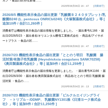
カン ・食品の区分/生鮮食……
2026年08月06日 16：47
消費者庁
2026/8/5 機能性表示食品の届出更新「乳酸菌Ｂ２４０タブレット/乳
酸菌B240 (L. pentosus ONRICb0240)《大塚製薬株式会社》」等 [
追加10件 / 合計11,260件 ]
消費者庁は機能性表示食品の届出情報を更新しました。 ・届出番号/L166 ・届
出日/2026/5/15 ・届出者名/オリエンタル酵母工業株式会社 ・商品名/アイサポ
ートプラス ・食品の区……
2026年08月06日 16：47
消費者庁
2026/7/23 機能性表示食品の届出更新「ととのう明日 乳酸菌 腸
活対策/有胞子性乳酸菌 (Heyndrickxia coagulans SANK70258)
《奥田製薬株式会社》」等 [ 追加9件 / 合計11,259件 ]
消費者庁は機能性表示食品の届出情報を更新しました。 ・届出番号/K1166 ・届
出日/2026/3/30 ・届出者名/奥田製薬株式会社 ・商品名/ととのう明日 乳酸菌 腸
活対策 ・食品の……
2026年08月04日 16：13
消費者庁
2026/7/23 機能性表示食品の届出更新「ピルクルエイジングライ
フ －トリプル－/DDMP、 乳酸菌NY1301株《日清ヨーク株式会
社》」等 [ 追加9件 / 合計11,250件 ]