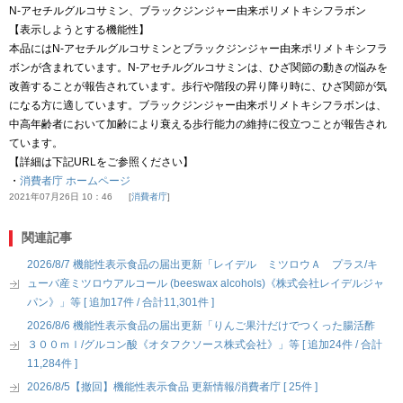
N-アセチルグルコサミン、ブラックジンジャー由来ポリメトキシフラボン
【表示しようとする機能性】
本品にはN-アセチルグルコサミンとブラックジンジャー由来ポリメトキシフラ
ボンが含まれています。N-アセチルグルコサミンは、ひざ関節の動きの悩みを
改善することが報告されています。歩行や階段の昇り降り時に、ひざ関節が気
になる方に適しています。ブラックジンジャー由来ポリメトキシフラボンは、
中高年齢者において加齢により衰える歩行能力の維持に役立つことが報告され
ています。
【詳細は下記URLをご参照ください】
・
消費者庁 ホームページ
2021年07月26日 10：46
消費者庁
関連記事
2026/8/7 機能性表示食品の届出更新「レイデル ミツロウＡ プラス/キ
ューバ産ミツロウアルコール (beeswax alcohols)《株式会社レイデルジャ
パン》」等 [ 追加17件 / 合計11,301件 ]
2026/8/6 機能性表示食品の届出更新「りんご果汁だけでつくった腸活酢
３００ｍｌ/グルコン酸《オタフクソース株式会社》」等 [ 追加24件 / 合計
11,284件 ]
2026/8/5【撤回】機能性表示食品 更新情報/消費者庁 [ 25件 ]