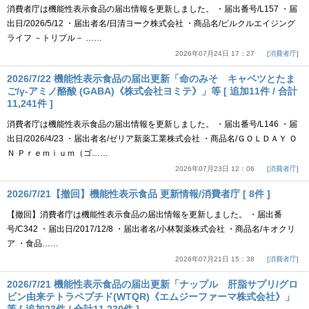
消費者庁は機能性表示食品の届出情報を更新しました。 ・届出番号/L157 ・届
出日/2026/5/12 ・届出者名/日清ヨーク株式会社 ・商品名/ピルクルエイジング
ライフ －トリプル－ ……
2026年07月24日 17：27
消費者庁
2026/7/22 機能性表示食品の届出更新「命のみそ キャベツとたま
ご/γ-アミノ酪酸 (GABA)《株式会社ヨミテ》」等 [ 追加11件 / 合計
11,241件 ]
消費者庁は機能性表示食品の届出情報を更新しました。 ・届出番号/L146 ・届
出日/2026/4/23 ・届出者名/ゼリア新薬工業株式会社 ・商品名/ＧＯＬＤＡＹ Ｏ
Ｎ Ｐｒｅｍｉｕｍ（ゴ……
2026年07月23日 12：06
消費者庁
2026/7/21【撤回】機能性表示食品 更新情報/消費者庁 [ 8件 ]
【撤回】消費者庁は機能性表示食品の届出情報を更新しました。 ・届出番
号/C342 ・届出日/2017/12/8 ・届出者名/小林製薬株式会社 ・商品名/キオクリ
ア ・食品……
2026年07月21日 15：38
消費者庁
2026/7/21 機能性表示食品の届出更新「ナップル 肝脂サプリ/グロ
ビン由来テトラペプチド(WTQR)《エムジーファーマ株式会社》」