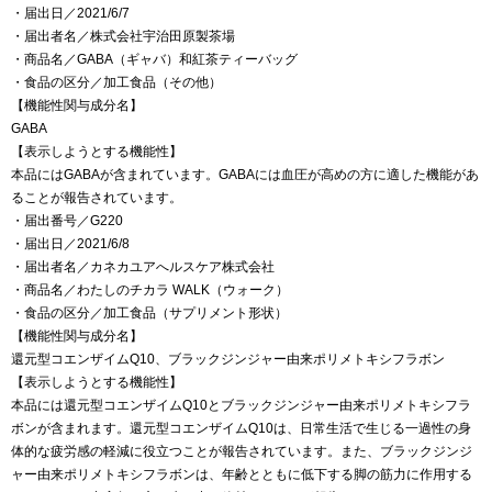
・届出日／2021/6/7
・届出者名／株式会社宇治田原製茶場
・商品名／GABA（ギャバ）和紅茶ティーバッグ
・食品の区分／加工食品（その他）
【機能性関与成分名】
GABA
【表示しようとする機能性】
本品にはGABAが含まれています。GABAには血圧が高めの方に適した機能があ
ることが報告されています。
・届出番号／G220
・届出日／2021/6/8
・届出者名／カネカユアへルスケア株式会社
・商品名／わたしのチカラ WALK（ウォーク）
・食品の区分／加工食品（サプリメント形状）
【機能性関与成分名】
還元型コエンザイムQ10、ブラックジンジャー由来ポリメトキシフラボン
【表示しようとする機能性】
本品には還元型コエンザイムQ10とブラックジンジャー由来ポリメトキシフラ
ボンが含まれます。還元型コエンザイムQ10は、日常生活で生じる一過性の身
体的な疲労感の軽減に役立つことが報告されています。また、ブラックジンジ
ャー由来ポリメトキシフラボンは、年齢とともに低下する脚の筋力に作用する