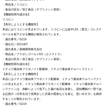
・商品名／リコピン
・食品の区分／加工食品（サプリメント形状）
【機能性関与成分名】
リコピン
【表示しようとする機能性】
本品にはリコピンが含まれています。リコピンには血中LDL（悪玉）コレステ
ロールを低下させる機能が報告されています。
・届出番号／G218
・届出日／2021/6/7
・届出者名／薬糧開発株式会社
・商品名／フラボンゴールドEX（エクストラ）
・食品の区分／加工食品（サプリメント形状）
【機能性関与成分名】
イチョウ葉由来フラボノイド配糖体、イチョウ葉由来テルペンラクトン
【表示しようとする機能性】
本品にはイチョウ葉由来フラボノイド配糖体、イチョウ葉由来テルペンラクト
ンが含まれます。イチョウ葉由来フラボノイド配糖体、イチョウ葉由来テルペ
ンラクトンは、加齢によって低下した脳の血流を改善し、認知機能の一部であ
る記憶力（日常生活で見聞きした言葉や図形などを覚え、思い出す力）を維持
することが報告されています。
・届出番号／G219