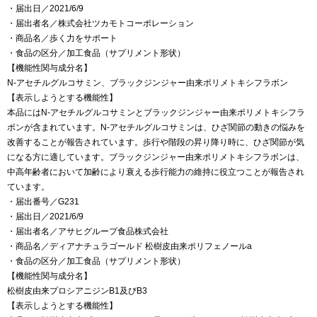
・届出日／2021/6/9
・届出者名／株式会社ツカモトコーポレーション
・商品名／歩く力をサポート
・食品の区分／加工食品（サプリメント形状）
【機能性関与成分名】
N-アセチルグルコサミン、ブラックジンジャー由来ポリメトキシフラボン
【表示しようとする機能性】
本品にはN-アセチルグルコサミンとブラックジンジャー由来ポリメトキシフラ
ボンが含まれています。N-アセチルグルコサミンは、ひざ関節の動きの悩みを
改善することが報告されています。歩行や階段の昇り降り時に、ひざ関節が気
になる方に適しています。ブラックジンジャー由来ポリメトキシフラボンは、
中高年齢者において加齢により衰える歩行能力の維持に役立つことが報告され
ています。
・届出番号／G231
・届出日／2021/6/9
・届出者名／アサヒグループ食品株式会社
・商品名／ディアナチュラゴールド 松樹皮由来ポリフェノールa
・食品の区分／加工食品（サプリメント形状）
【機能性関与成分名】
松樹皮由来プロシアニジンB1及びB3
【表示しようとする機能性】