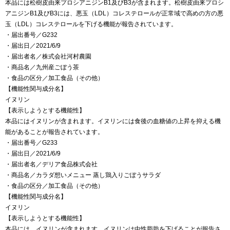
本品には松樹皮由来プロシアニジンB1及びB3が含まれます。松樹皮由来プロシ
アニジンB1及びB3には、悪玉（LDL）コレステロールが正常域で高めの方の悪
玉（LDL）コレステロールを下げる機能が報告されています。
・届出番号／G232
・届出日／2021/6/9
・届出者名／株式会社河村農園
・商品名／九州産ごぼう茶
・食品の区分／加工食品（その他）
【機能性関与成分名】
イヌリン
【表示しようとする機能性】
本品にはイヌリンが含まれます。イヌリンには食後の血糖値の上昇を抑える機
能があることが報告されています。
・届出番号／G233
・届出日／2021/6/9
・届出者名／デリア食品株式会社
・商品名／カラダ想いメニュー 蒸し鶏入りごぼうサラダ
・食品の区分／加工食品（その他）
【機能性関与成分名】
イヌリン
【表示しようとする機能性】
本品には、イヌリンが含まれます。イヌリンは中性脂肪を下げることが報告さ