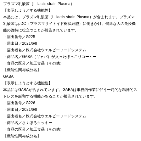
プラズマ乳酸菌（L. lactis strain Plasma）
【表示しようとする機能性】
本品には、プラズマ乳酸菌（L. lactis strain Plasma）が含まれます。プラズマ
乳酸菌はpDC（プラズマサイトイド樹状細胞）に働きかけ、健康な人の免疫機
能の維持に役立つことが報告されています。
・届出番号／G225
・届出日／2021/6/8
・届出者名／株式会社ウエルビーフードシステム
・商品名／GABA（ギャバ）が入ったほっこりコーヒー
・食品の区分／加工食品（その他）
【機能性関与成分名】
GABA
【表示しようとする機能性】
本品にはGABAが含まれています。GABAは事務的作業に伴う一時的な精神的ス
トレスを緩和する機能があることが報告されています。
・届出番号／G226
・届出日／2021/6/8
・届出者名／株式会社ウエルビーフードシステム
・商品名／さくほろクッキー
・食品の区分／加工食品（その他）
【機能性関与成分名】