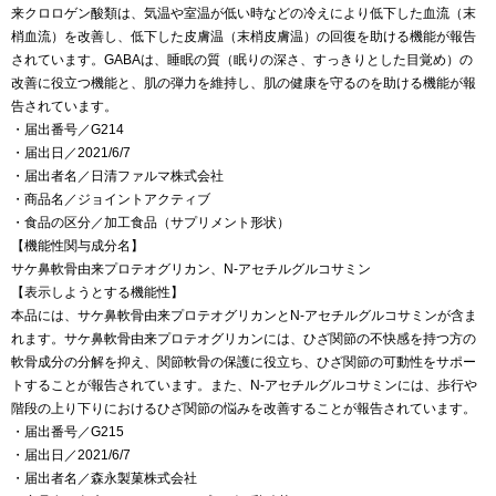
来クロロゲン酸類は、気温や室温が低い時などの冷えにより低下した血流（末
梢血流）を改善し、低下した皮膚温（末梢皮膚温）の回復を助ける機能が報告
されています。GABAは、睡眠の質（眠りの深さ、すっきりとした目覚め）の
改善に役立つ機能と、肌の弾力を維持し、肌の健康を守るのを助ける機能が報
告されています。
・届出番号／G214
・届出日／2021/6/7
・届出者名／日清ファルマ株式会社
・商品名／ジョイントアクティブ
・食品の区分／加工食品（サプリメント形状）
【機能性関与成分名】
サケ鼻軟骨由来プロテオグリカン、N-アセチルグルコサミン
【表示しようとする機能性】
本品には、サケ鼻軟骨由来プロテオグリカンとN-アセチルグルコサミンが含ま
れます。サケ鼻軟骨由来プロテオグリカンには、ひざ関節の不快感を持つ方の
軟骨成分の分解を抑え、関節軟骨の保護に役立ち、ひざ関節の可動性をサポー
トすることが報告されています。また、N-アセチルグルコサミンには、歩行や
階段の上り下りにおけるひざ関節の悩みを改善することが報告されています。
・届出番号／G215
・届出日／2021/6/7
・届出者名／森永製菓株式会社