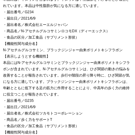
れています。本品は中性脂肪が気になる方に適しています。
・届出番号／G234
・届出日／2021/6/9
・届出者名／株式会社エーエルジャパン
・商品名／N-アセチルグルコサミンロコモDX（ディーエックス）
・食品の区分／加工食品（サプリメント形状）
【機能性関与成分名】
N‐アセチルグルコサミン、ブラックジンジャー由来ポリメトキシフラボン
【表示しようとする機能性】
本品にはN‐アセチルグルコサミンとブラックジンジャー由来ポリメトキシフラ
ボンが含まれています。N‐アセチルグルコサミンは、ひざ関節の動きの悩みを
改善することが報告されています。歩行や階段の昇り降り時に、ひざ関節が気
になる方に適しています。ブラックジンジャー由来ポリメトキシフラボンは、
年齢とともに低下する足の筋力に作用することにより、中高年の歩く力の維持
に役立つことが報告されています。
・届出番号／G235
・届出日／2021/6/9
・届出者名／株式会社ツカモトコーポレーション
・商品名／歩く力をサポートT
・食品の区分／加工食品（サプリメント形状）
【機能性関与成分名】