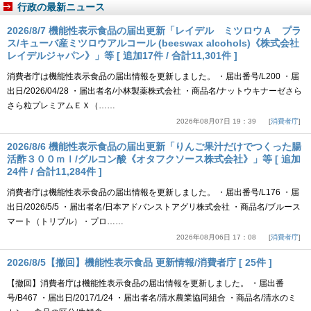
行政の最新ニュース
2026/8/7 機能性表示食品の届出更新「レイデル ミツロウＡ プラ
ス/キューバ産ミツロウアルコール (beeswax alcohols)《株式会社
レイデルジャパン》」等 [ 追加17件 / 合計11,301件 ]
消費者庁は機能性表示食品の届出情報を更新しました。 ・届出番号/L200 ・届
出日/2026/04/28 ・届出者名/小林製薬株式会社 ・商品名/ナットウキナーゼさら
さら粒プレミアムＥＸ（……
2026年08月07日 19：39
消費者庁
2026/8/6 機能性表示食品の届出更新「りんご果汁だけでつくった腸
活酢３００ｍｌ/グルコン酸《オタフクソース株式会社》」等 [ 追加
24件 / 合計11,284件 ]
消費者庁は機能性表示食品の届出情報を更新しました。 ・届出番号/L176 ・届
出日/2026/5/5 ・届出者名/日本アドバンストアグリ株式会社 ・商品名/ブルース
マート（トリプル）・プロ……
2026年08月06日 17：08
消費者庁
2026/8/5【撤回】機能性表示食品 更新情報/消費者庁 [ 25件 ]
【撤回】消費者庁は機能性表示食品の届出情報を更新しました。 ・届出番
号/B467 ・届出日/2017/1/24 ・届出者名/清水農業協同組合 ・商品名/清水のミ