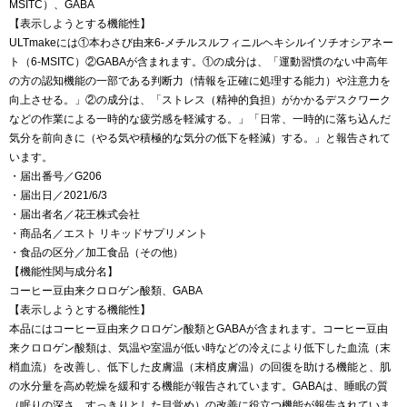
MSITC）、GABA
【表示しようとする機能性】
ULTmakeには①本わさび由来6-メチルスルフィニルヘキシルイソチオシアネー
ト（6-MSITC）②GABAが含まれます。①の成分は、「運動習慣のない中高年
の方の認知機能の一部である判断力（情報を正確に処理する能力）や注意力を
向上させる。」②の成分は、「ストレス（精神的負担）がかかるデスクワーク
などの作業による一時的な疲労感を軽減する。」「日常、一時的に落ち込んだ
気分を前向きに（やる気や積極的な気分の低下を軽減）する。」と報告されて
います。
・届出番号／G206
・届出日／2021/6/3
・届出者名／花王株式会社
・商品名／エスト リキッドサプリメント
・食品の区分／加工食品（その他）
【機能性関与成分名】
コーヒー豆由来クロロゲン酸類、GABA
【表示しようとする機能性】
本品にはコーヒー豆由来クロロゲン酸類とGABAが含まれます。コーヒー豆由
来クロロゲン酸類は、気温や室温が低い時などの冷えにより低下した血流（末
梢血流）を改善し、低下した皮膚温（末梢皮膚温）の回復を助ける機能と、肌
の水分量を高め乾燥を緩和する機能が報告されています。GABAは、睡眠の質
（眠りの深さ、すっきりとした目覚め）の改善に役立つ機能が報告されていま