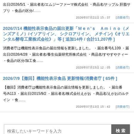
出日/2026/5/1 ・届出者名/エムジーファーマ株式会社 ・商品名/ナップル 肝脂サ
プリ ・食品の区分/……
2026年07月21日 15：37
消費者庁
2026/7/14 機能性表示食品の届出更新「Ｍｅｎ’ｓ Ａｍｉｎｏ（メ
ンズアミノ）/イソアリイン、 シクロアリイン、 メチイン)《オリエ
ンタル酵母工業株式会社》」等 [ 追加14件 / 合計11,207件 ]
消費者庁は機能性表示食品の届出情報を更新しました。 ・届出番号/L109 ・届
出日/2026/4/28 ・届出者名/養生仙薬研究所株式会社 ・商品名/すやすやティー
・食品の区分/加工食……
2026年07月15日 12：05
消費者庁
2026/7/9【撤回】機能性表示食品 更新情報/消費者庁 [ 65件 ]
【撤回】消費者庁は機能性表示食品の届出情報を更新しました。 ・届出番
号/A113 ・届出日/2015/9/2 ・届出者名/株式会社えがお ・商品名/えがおのルテ
イン ・食……
2026年07月13日 15：42
消費者庁