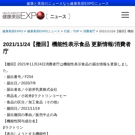
健康と美容のニュースなら健康美容EXPOニュース
健康美容EXPO
健康美容EXPOニュース
行政：TOP
消費者庁
2021/11/24【撤回】
2021/11/24【撤回】機能性表示食品 更新情報/消費者
庁
【撤回】2021年11月24日消費者庁は機能性表示食品の届出情報を更新しまし
た。
・届出番号／F254
・届出日／2020/7/9
・届出者名／小岩井乳業株式会社
・商品名／小岩井βラクトリンコーヒー
・食品の区分／加工食品（その他）
・撤回日／2021/11/19
・届出撤回の事由／販売中止の為
【機能性関与成分名】
βラクトリン
【表示しようとする機能性】