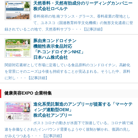
天然香料・天然有効成分のリーディングカンパニー
株式会社ロベルテ
香料発祥の地 南フランス・グラース。香料産業の聖地とし
て、ユネスコ（国連教育科学文化機構）の無形文化遺産に登
録されているこの地で、天然香料サプラ・・・【記事詳細】
豚由来コンドロイチン
機能性表示食品対応
「P-コンドロイチンNHZ」
日本ハム株式会社
関節対応素材として市場に定着している食品原料のコンドロイチン。高齢化
を背景にそのニーズは今後も持続することが見込まれる。そうした中、原料
に対し・・・【記事詳細】
健康美容EXPO 企業特集
進化系受託製造のアンプリーが提案する「マーケテ
ィング連動型OEM」
株式会社アンプリー
ポストコロナの動きが水面下で加速している。コロナ禍で減
速を余儀なくされたインバウンド需要もようやく規制が解かれ、復調の兆し
がみえつつある・・・【記事詳細】