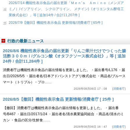
2026/7/14 機能性表示食品の届出更新「Ｍｅｎ’ｓ Ａｍｉｎｏ（メンズア
ミノ）/イソアリイン、 シクロアリイン、 メチイン)《オリエンタル酵母工
業株式会社》」等 [ 追加14件 / 合計11,207件 ]
2026/7/9【撤回】機能性表示食品 更新情報/消費者庁 [ 65件 ]
行政の最新ニュース
2026/8/6 機能性表示食品の届出更新「りんご果汁だけでつくった腸
活酢３００ｍｌ/グルコン酸《オタフクソース株式会社》」等 [ 追加
24件 / 合計11,284件 ]
消費者庁は機能性表示食品の届出情報を更新しました。 ・届出番号/L176 ・届
出日/2026/5/5 ・届出者名/日本アドバンストアグリ株式会社 ・商品名/ブルース
マート（トリプル）・プロ……
2026年08月06日 17：08
消費者庁
2026/8/5【撤回】機能性表示食品 更新情報/消費者庁 [ 25件 ]
【撤回】消費者庁は機能性表示食品の届出情報を更新しました。 ・届出番
号/B467 ・届出日/2017/1/24 ・届出者名/清水農業協同組合 ・商品名/清水のミ
カン ・食品の区分/生鮮食……
2026年08月06日 16：47
消費者庁