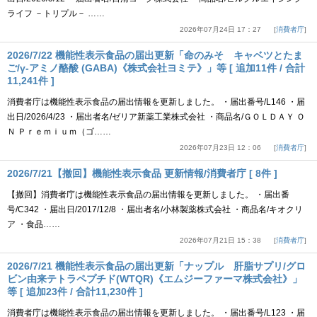
ライフ －トリプル－ ……
2026年07月24日 17：27
消費者庁
2026/7/22 機能性表示食品の届出更新「命のみそ キャベツとたま
ご/γ-アミノ酪酸 (GABA)《株式会社ヨミテ》」等 [ 追加11件 / 合計
11,241件 ]
消費者庁は機能性表示食品の届出情報を更新しました。 ・届出番号/L146 ・届
出日/2026/4/23 ・届出者名/ゼリア新薬工業株式会社 ・商品名/ＧＯＬＤＡＹ Ｏ
Ｎ Ｐｒｅｍｉｕｍ（ゴ……
2026年07月23日 12：06
消費者庁
2026/7/21【撤回】機能性表示食品 更新情報/消費者庁 [ 8件 ]
【撤回】消費者庁は機能性表示食品の届出情報を更新しました。 ・届出番
号/C342 ・届出日/2017/12/8 ・届出者名/小林製薬株式会社 ・商品名/キオクリ
ア ・食品……
2026年07月21日 15：38
消費者庁
2026/7/21 機能性表示食品の届出更新「ナップル 肝脂サプリ/グロ
ビン由来テトラペプチド(WTQR)《エムジーファーマ株式会社》」
等 [ 追加23件 / 合計11,230件 ]
消費者庁は機能性表示食品の届出情報を更新しました。 ・届出番号/L123 ・届