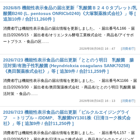
2026/8/5 機能性表示食品の届出更新「乳酸菌Ｂ２４０タブレット/乳
酸菌B240 (L. pentosus ONRICb0240)《大塚製薬株式会社》」等 [
追加10件 / 合計11,260件 ]
消費者庁は機能性表示食品の届出情報を更新しました。 ・届出番号/L166 ・届
出日/2026/5/15 ・届出者名/オリエンタル酵母工業株式会社 ・商品名/アイサポ
ートプラス ・食品の区……
2026年08月06日 16：47
消費者庁
2026/7/23 機能性表示食品の届出更新「ととのう明日 乳酸菌 腸
活対策/有胞子性乳酸菌 (Heyndrickxia coagulans SANK70258)
《奥田製薬株式会社》」等 [ 追加9件 / 合計11,259件 ]
消費者庁は機能性表示食品の届出情報を更新しました。 ・届出番号/K1166 ・届
出日/2026/3/30 ・届出者名/奥田製薬株式会社 ・商品名/ととのう明日 乳酸菌 腸
活対策 ・食品の……
2026年08月04日 16：13
消費者庁
2026/7/23 機能性表示食品の届出更新「ピルクルエイジングライ
フ －トリプル－/DDMP、 乳酸菌NY1301株《日清ヨーク株式会
社》」等 [ 追加9件 / 合計11,250件 ]
消費者庁は機能性表示食品の届出情報を更新しました。 ・届出番号/L157 ・届
出日/2026/5/12 ・届出者名/日清ヨーク株式会社 ・商品名/ピルクルエイジング