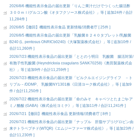
2026/8/6 機能性表示食品の届出更新「りんご果汁だけでつくった腸活酢
３００ｍｌ/グルコン酸《オタフクソース株式会社》」等 [ 追加24件 / 合計
11,284件 ]
2026/8/5【撤回】機能性表示食品 更新情報/消費者庁 [ 25件 ]
2026/8/5 機能性表示食品の届出更新「乳酸菌Ｂ２４０タブレット/乳酸菌
B240 (L. pentosus ONRICb0240)《大塚製薬株式会社》」等 [ 追加10件 /
合計11,260件 ]
2026/7/23 機能性表示食品の届出更新「ととのう明日 乳酸菌 腸活対策/
有胞子性乳酸菌 (Heyndrickxia coagulans SANK70258)《奥田製薬株式会
社》」等 [ 追加9件 / 合計11,259件 ]
2026/7/23 機能性表示食品の届出更新「ピルクルエイジングライフ －ト
リプル－/DDMP、 乳酸菌NY1301株《日清ヨーク株式会社》」等 [ 追加9
件 / 合計11,250件 ]
2026/7/22 機能性表示食品の届出更新「命のみそ キャベツとたまご/γ-ア
ミノ酪酸 (GABA)《株式会社ヨミテ》」等 [ 追加11件 / 合計11,241件 ]
2026/7/21【撤回】機能性表示食品 更新情報/消費者庁 [ 8件 ]
2026/7/21 機能性表示食品の届出更新「ナップル 肝脂サプリ/グロビン由
来テトラペプチド(WTQR)《エムジーファーマ株式会社》」等 [ 追加23件 /
合計11,230件 ]