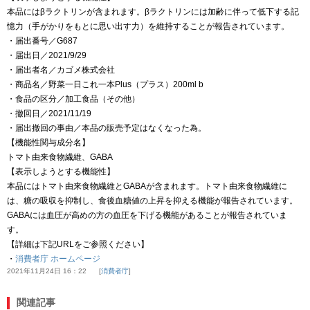
本品にはβラクトリンが含まれます。βラクトリンには加齢に伴って低下する記
憶力（手がかりをもとに思い出す力）を維持することが報告されています。
・届出番号／G687
・届出日／2021/9/29
・届出者名／カゴメ株式会社
・商品名／野菜一日これ一本Plus（プラス）200ml b
・食品の区分／加工食品（その他）
・撤回日／2021/11/19
・届出撤回の事由／本品の販売予定はなくなった為。
【機能性関与成分名】
トマト由来食物繊維、GABA
【表示しようとする機能性】
本品にはトマト由来食物繊維とGABAが含まれます。トマト由来食物繊維に
は、糖の吸収を抑制し、食後血糖値の上昇を抑える機能が報告されています。
GABAには血圧が高めの方の血圧を下げる機能があることが報告されていま
す。
【詳細は下記URLをご参照ください】
・
消費者庁 ホームページ
2021年11月24日 16：22
消費者庁
関連記事