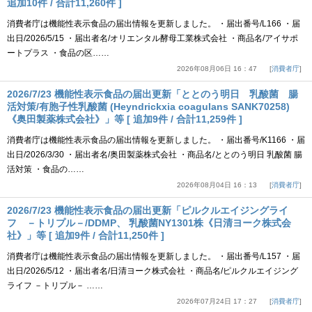
追加10件 / 合計11,260件 ]
消費者庁は機能性表示食品の届出情報を更新しました。 ・届出番号/L166 ・届
出日/2026/5/15 ・届出者名/オリエンタル酵母工業株式会社 ・商品名/アイサポ
ートプラス ・食品の区……
2026年08月06日 16：47
消費者庁
2026/7/23 機能性表示食品の届出更新「ととのう明日 乳酸菌 腸
活対策/有胞子性乳酸菌 (Heyndrickxia coagulans SANK70258)
《奥田製薬株式会社》」等 [ 追加9件 / 合計11,259件 ]
消費者庁は機能性表示食品の届出情報を更新しました。 ・届出番号/K1166 ・届
出日/2026/3/30 ・届出者名/奥田製薬株式会社 ・商品名/ととのう明日 乳酸菌 腸
活対策 ・食品の……
2026年08月04日 16：13
消費者庁
2026/7/23 機能性表示食品の届出更新「ピルクルエイジングライ
フ －トリプル－/DDMP、 乳酸菌NY1301株《日清ヨーク株式会
社》」等 [ 追加9件 / 合計11,250件 ]
消費者庁は機能性表示食品の届出情報を更新しました。 ・届出番号/L157 ・届
出日/2026/5/12 ・届出者名/日清ヨーク株式会社 ・商品名/ピルクルエイジング
ライフ －トリプル－ ……
2026年07月24日 17：27
消費者庁