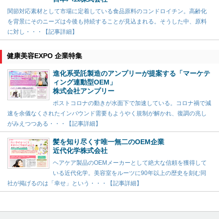
関節対応素材として市場に定着している食品原料のコンドロイチン。高齢化
を背景にそのニーズは今後も持続することが見込まれる。そうした中、原料
に対し・・・【記事詳細】
健康美容EXPO 企業特集
進化系受託製造のアンプリーが提案する「マーケテ
ィング連動型OEM」
株式会社アンプリー
ポストコロナの動きが水面下で加速している。コロナ禍で減
速を余儀なくされたインバウンド需要もようやく規制が解かれ、復調の兆し
がみえつつある・・・【記事詳細】
髪を知り尽くす唯一無二のOEM企業
近代化学株式会社
ヘアケア製品のOEMメーカーとして絶大な信頼を獲得して
いる近代化学。美容室をルーツに90年以上の歴史を刻む同
社が掲げるのは「幸せ」という・・・【記事詳細】