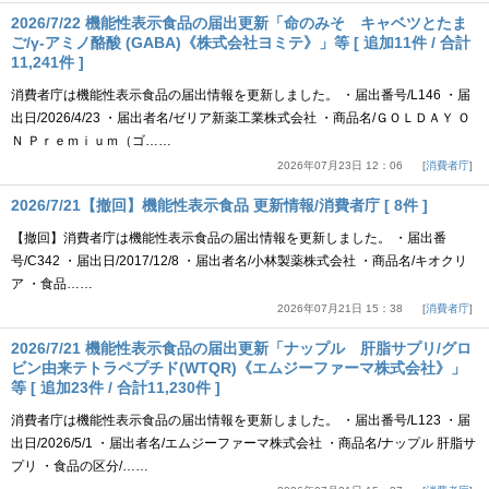
2026/7/22 機能性表示食品の届出更新「命のみそ キャベツとたま
ご/γ-アミノ酪酸 (GABA)《株式会社ヨミテ》」等 [ 追加11件 / 合計
11,241件 ]
消費者庁は機能性表示食品の届出情報を更新しました。 ・届出番号/L146 ・届
出日/2026/4/23 ・届出者名/ゼリア新薬工業株式会社 ・商品名/ＧＯＬＤＡＹ Ｏ
Ｎ Ｐｒｅｍｉｕｍ（ゴ……
2026年07月23日 12：06
消費者庁
2026/7/21【撤回】機能性表示食品 更新情報/消費者庁 [ 8件 ]
【撤回】消費者庁は機能性表示食品の届出情報を更新しました。 ・届出番
号/C342 ・届出日/2017/12/8 ・届出者名/小林製薬株式会社 ・商品名/キオクリ
ア ・食品……
2026年07月21日 15：38
消費者庁
2026/7/21 機能性表示食品の届出更新「ナップル 肝脂サプリ/グロ
ビン由来テトラペプチド(WTQR)《エムジーファーマ株式会社》」
等 [ 追加23件 / 合計11,230件 ]
消費者庁は機能性表示食品の届出情報を更新しました。 ・届出番号/L123 ・届
出日/2026/5/1 ・届出者名/エムジーファーマ株式会社 ・商品名/ナップル 肝脂サ
プリ ・食品の区分/……