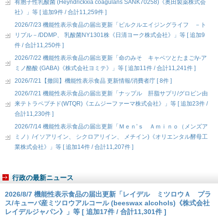
有胞子性乳酸菌 (Heyndrickxia coagulans SANK70258)《奥田製薬株式会
社》」等 [ 追加9件 / 合計11,259件 ]
2026/7/23 機能性表示食品の届出更新「ピルクルエイジングライフ －ト
リプル－/DDMP、 乳酸菌NY1301株《日清ヨーク株式会社》」等 [ 追加9
件 / 合計11,250件 ]
2026/7/22 機能性表示食品の届出更新「命のみそ キャベツとたまご/γ-ア
ミノ酪酸 (GABA)《株式会社ヨミテ》」等 [ 追加11件 / 合計11,241件 ]
2026/7/21【撤回】機能性表示食品 更新情報/消費者庁 [ 8件 ]
2026/7/21 機能性表示食品の届出更新「ナップル 肝脂サプリ/グロビン由
来テトラペプチド(WTQR)《エムジーファーマ株式会社》」等 [ 追加23件 /
合計11,230件 ]
2026/7/14 機能性表示食品の届出更新「Ｍｅｎ’ｓ Ａｍｉｎｏ（メンズア
ミノ）/イソアリイン、 シクロアリイン、 メチイン)《オリエンタル酵母工
業株式会社》」等 [ 追加14件 / 合計11,207件 ]
行政の最新ニュース
2026/8/7 機能性表示食品の届出更新「レイデル ミツロウＡ プラ
ス/キューバ産ミツロウアルコール (beeswax alcohols)《株式会社
レイデルジャパン》」等 [ 追加17件 / 合計11,301件 ]