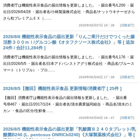
消費者庁は機能性表示食品の届出情報を更新しました。 ・届出番号/L200 ・届
出日/2026/04/28 ・届出者名/小林製薬株式会社 ・商品名/ナットウキナーゼさら
さら粒プレミアムＥＸ（……
2026年08月07日 19：39
消費者庁
2026/8/6 機能性表示食品の届出更新「りんご果汁だけでつくった腸
活酢３００ｍｌ/グルコン酸《オタフクソース株式会社》」等 [ 追加
24件 / 合計11,284件 ]
消費者庁は機能性表示食品の届出情報を更新しました。 ・届出番号/L176 ・届
出日/2026/5/5 ・届出者名/日本アドバンストアグリ株式会社 ・商品名/ブルース
マート（トリプル）・プロ……
2026年08月06日 17：08
消費者庁
2026/8/5【撤回】機能性表示食品 更新情報/消費者庁 [ 25件 ]
【撤回】消費者庁は機能性表示食品の届出情報を更新しました。 ・届出番
号/B467 ・届出日/2017/1/24 ・届出者名/清水農業協同組合 ・商品名/清水のミ
カン ・食品の区分/生鮮食……
2026年08月06日 16：47
消費者庁
2026/8/5 機能性表示食品の届出更新「乳酸菌Ｂ２４０タブレット/乳
酸菌B240 (L. pentosus ONRICb0240)《大塚製薬株式会社》」等 [