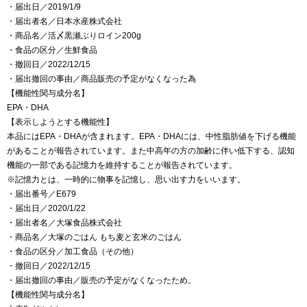
・届出日／2019/1/9
・届出者名／日本水産株式会社
・商品名／活〆黒瀬ぶりロイン200g
・食品の区分／生鮮食品
・撤回日／2022/12/15
・届出撤回の事由／商品販売の予定がなくなった為
【機能性関与成分名】
EPA・DHA
【表示しようとする機能性】
本品にはEPA・DHAが含まれます。EPA・DHAには、中性脂肪値を下げる機能
があることが報告されています。また中高年の方の加齢に伴い低下する、認知
機能の一部である記憶力を維持することが報告されています。
※記憶力とは、一時的に物事を記憶し、思い出す力をいいます。
・届出番号／E679
・届出日／2020/1/22
・届出者名／大塚食品株式会社
・商品名／大塚のごはん もち麦と玄米のごはん
・食品の区分／加工食品（その他）
・撤回日／2022/12/15
・届出撤回の事由／販売の予定がなくなったため。
【機能性関与成分名】