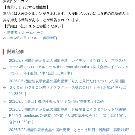
大麦β-グルカン
【表示しようとする機能性】
本品には大麦β-グルカンが含まれます。大麦β-グルカンには食後の血糖値の上
昇を抑える機能があることが報告されています。
【詳細は下記URLをご参照ください】
・
消費者庁 ホームページ
2022年12月23日 17：03
消費者庁
関連記事
2026/8/7 機能性表示食品の届出更新「レイデル ミツロウＡ プラス/キ
ューバ産ミツロウアルコール (beeswax alcohols)《株式会社レイデルジャ
パン》」等 [ 追加17件 / 合計11,301件 ]
2026/8/6 機能性表示食品の届出更新「りんご果汁だけでつくった腸活酢
３００ｍｌ/グルコン酸《オタフクソース株式会社》」等 [ 追加24件 / 合計
11,284件 ]
2026/8/5【撤回】機能性表示食品 更新情報/消費者庁 [ 25件 ]
2026/8/5 機能性表示食品の届出更新「乳酸菌Ｂ２４０タブレット/乳酸菌
B240 (L. pentosus ONRICb0240)《大塚製薬株式会社》」等 [ 追加10件 /
合計11,260件 ]
2026/7/23 機能性表示食品の届出更新「ととのう明日 乳酸菌 腸活対策/