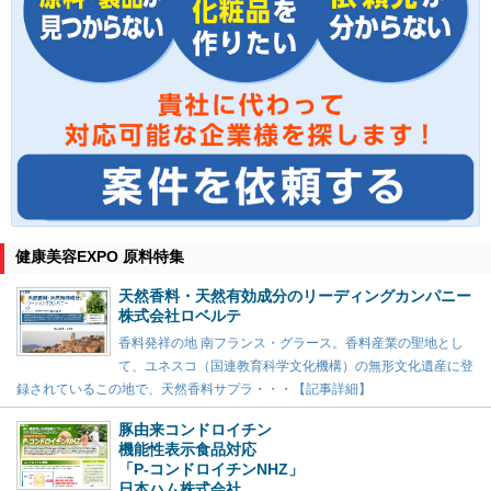
健康美容EXPO 原料特集
天然香料・天然有効成分のリーディングカンパニー
株式会社ロベルテ
香料発祥の地 南フランス・グラース。香料産業の聖地とし
て、ユネスコ（国連教育科学文化機構）の無形文化遺産に登
録されているこの地で、天然香料サプラ・・・【記事詳細】
豚由来コンドロイチン
機能性表示食品対応
「P-コンドロイチンNHZ」
日本ハム株式会社