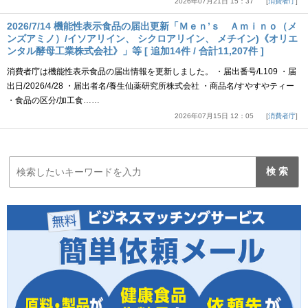
2026年07月21日 15：37
消費者庁
2026/7/14 機能性表示食品の届出更新「Ｍｅｎ’ｓ Ａｍｉｎｏ（メ
ンズアミノ）/イソアリイン、 シクロアリイン、 メチイン)《オリエ
ンタル酵母工業株式会社》」等 [ 追加14件 / 合計11,207件 ]
消費者庁は機能性表示食品の届出情報を更新しました。 ・届出番号/L109 ・届
出日/2026/4/28 ・届出者名/養生仙薬研究所株式会社 ・商品名/すやすやティー
・食品の区分/加工食……
2026年07月15日 12：05
消費者庁