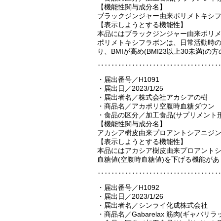
【機能性関与成分名】
ブラックジンジャー由来ポリメトキシ
【表示しようとする機能性】
本品にはブラックジンジャー由来ポリ
ポリメトキシフラボンは、日常活動時
り、BMIが高め(BMI23以上30未満
‥‥‥‥‥‥‥‥‥‥‥‥‥‥‥‥‥
・届出番号／H1091
・届出日／2023/1/25
・届出者名／株式会社アカシアの樹
・商品名／アカポリ空腹時血糖ダウン
・食品の区分／加工食品(サプリメント形
【機能性関与成分名】
アカシア樹皮由来プロアントシアニジ
【表示しようとする機能性】
本品にはアカシア樹皮由来プロアント
血糖値(空腹時血糖値)を下げる機能が
‥‥‥‥‥‥‥‥‥‥‥‥‥‥‥‥‥
・届出番号／H1092
・届出日／2023/1/26
・届出者名／シンライ化成株式会社
・商品名／Gabarelax 筋肉(ギャバリラ