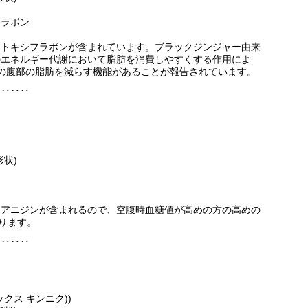
フラボン
メトキシフラボンが含まれています。ブラックジンジャー由来
のエネルギー代謝において脂肪を消費しやすくする作用によ
)の方の腹部の脂肪を減らす機能があることが報告されています。
‥‥‥‥
状)
ン
シアニジンが含まれるので、空腹時血糖値が高めの方の高めの
あります。
‥‥‥‥
ックス キンニク))