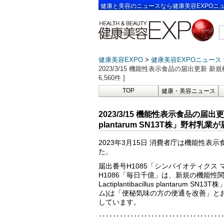
健康と美容のニュースなら健康美容EXPOニ
健康美容EXPO
健康美容EXPOニュース
2023/3/15 機能性表示食品の届出更新 新規機能
6,560件 ]
TOP
健康・美容ニュース
2023/3/15 機能性表示食品の届出更新
plantarum SN13T株」野村乳業が
2023年3月15日 消費者庁は機能性表
た。
届出番号H1085「シンバイオティクス
H1086「毎日千億」は、新規の機能性
Lactiplantibacillus plantarum
ム)は「便秘気味の方の便通を改善」と
しています。
‥‥‥‥‥‥‥‥‥‥‥‥‥‥‥‥‥