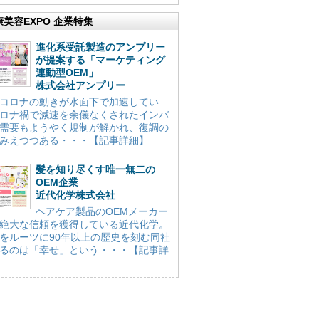
康美容EXPO 企業特集
進化系受託製造のアンプリー
が提案する「マーケティング
連動型OEM」
株式会社アンプリー
コロナの動きが水面下で加速してい
ロナ禍で減速を余儀なくされたインバ
需要もようやく規制が解かれ、復調の
みえつつある・・・【記事詳細】
髪を知り尽くす唯一無二の
OEM企業
近代化学株式会社
ヘアケア製品のOEMメーカー
絶大な信頼を獲得している近代化学。
をルーツに90年以上の歴史を刻む同社
るのは「幸せ」という・・・【記事詳