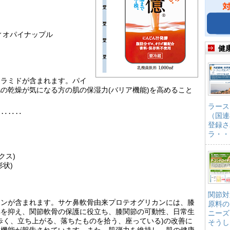
ィオパイナップル
健
セラミドが含まれます。パイ
の乾燥が気になる方の肌の保湿力(バリア機能)を高めること
ラース
‥‥‥‥
（国連
登録さ
ラ・・
クス)
状)
関節対
カンが含まれます。サケ鼻軟骨由来プロテオグリカンには、膝
原料の
解を抑え、関節軟骨の保護に役立ち、膝関節の可動性、日常生
ニーズ
歩く、立ち上がる、落ちたものを拾う、座っている)の改善に
そうし
る機能が報告されています。また、肌弾力を維持し、肌の健康