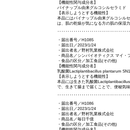
【機能性関与成分名】
パイナップル由来グルコシルセラミド
【表示しようとする機能性】
本品にはパイナップル由来グルコシル
は、肌の乾燥が気になる方の肌の保湿力
‥‥‥‥‥‥‥‥‥‥‥‥‥‥‥‥‥
・届出番号／H1085
・届出日／2023/1/24
・届出者名／野村乳業株式会社
・商品名／シンバイオティクス マイ・
・食品の区分／加工食品(その他)
【機能性関与成分名】
乳酸菌Lactiplantibacillus planta
【表示しようとする機能性】
本品には生きた乳酸菌Lactiplantibaci
で、生きて腸まで届くことで、便秘気
‥‥‥‥‥‥‥‥‥‥‥‥‥‥‥‥‥
・届出番号／H1086
・届出日／2023/1/24
・届出者名／野村乳業株式会社
・商品名／毎日千億
・食品の区分／加工食品(その他)
【機能性関与成分名】