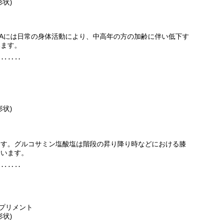
状)
ABAには日常の身体活動により、中高年の方の加齢に伴い低下す
います。
‥‥‥‥
状)
ます。グルコサミン塩酸塩は階段の昇り降り時などにおける膝
ています。
‥‥‥‥
脂サプリメント
状)