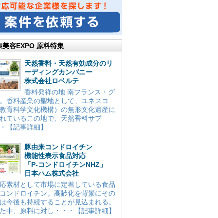
康美容EXPO 原料特集
天然香料・天然有効成分のリ
ーディングカンパニー
株式会社ロベルテ
香料発祥の地 南フランス・グ
。香料産業の聖地として、ユネスコ
教育科学文化機構）の無形文化遺産に
れているこの地で、天然香料サプ
・【記事詳細】
豚由来コンドロイチン
機能性表示食品対応
「P-コンドロイチンNHZ」
日本ハム株式会社
応素材として市場に定着している食品
コンドロイチン。高齢化を背景にその
は今後も持続することが見込まれる。
た中、原料に対し・・・【記事詳細】