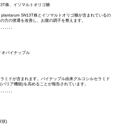
rum SN13T株、イソマルトオリゴ糖
llus plantarum SN13T株とイソマルトオリゴ糖が含まれているの
味の方の便通を改善し、お腹の調子を整えます。
‥‥‥‥
ィオパイナップル
セラミドが含まれます。パイナップル由来グルコシルセラミド
(バリア機能)を高めることが報告されています。
‥‥‥‥
状)