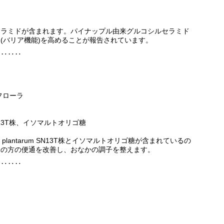
セラミドが含まれます。パイナップル由来グルコシルセラミド
(バリア機能)を高めることが報告されています。
‥‥‥‥
フローラ
rum SN13T株、イソマルトオリゴ糖
llus plantarum SN13T株とイソマルトオリゴ糖が含まれているの
味の方の便通を改善し、おなかの調子を整えます。
‥‥‥‥