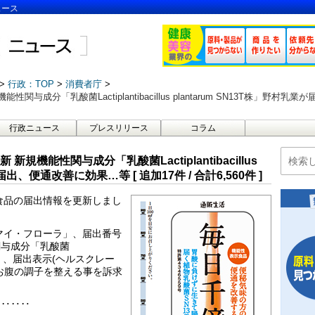
ュース
行政：TOP
消費者庁
性関与成分「乳酸菌Lactiplantibacillus plantarum SN13T株」野村
行政ニュース
プレスリリース
コラム
 新規機能性関与成分「乳酸菌Lactiplantibacillus
届出、便通改善に効果…等 [ 追加17件 / 合計6,560件 ]
示食品の届出情報を更新しまし
 マイ・フローラ」、届出番号
関与成分「乳酸菌
 SN13T株」、届出表示(ヘルスクレー
お腹の調子を整える事を訴求
‥‥‥‥