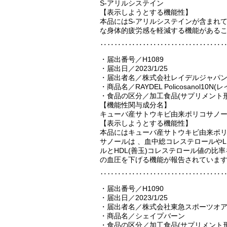
S-アリルシステイン
【表示しようとする機能性】
本品にはS-アリルシステインが含まれ
な身体的疲労感を軽減する機能がある
‥‥‥‥‥‥‥‥‥‥‥‥‥‥‥‥‥
・届出番号／H1089
・届出日／2023/1/25
・届出者名／株式会社レイデルジャパ
・商品名／RAYDEL Policosanol10
・食品の区分／加工食品(サプリメント形
【機能性関与成分名】
キューバ産サトウキビ由来ポリコサノ
【表示しようとする機能性】
本品にはキューバ産サトウキビ由来ポ
サノールは 、血中総コレステロールやLD
ルとHDL(善玉)コレステロール値の
の血圧を下げる機能が報告されていま
‥‥‥‥‥‥‥‥‥‥‥‥‥‥‥‥‥
・届出番号／H1090
・届出日／2023/1/25
・届出者名／株式会社東急スポーツオ
・商品名／シェイプバーン
・食品の区分／加工食品(サプリメント形