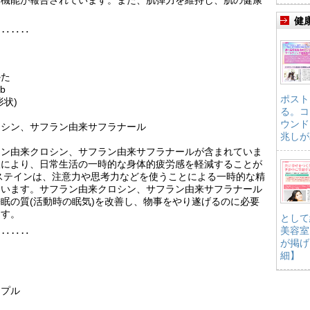
健
‥‥‥‥
かた
b
ポスト
状)
る。コ
ウンド
ロシン、サフラン由来サフラナール
兆しが
ラン由来クロシン、サフラン由来サフラナールが含まれていま
取により、日常生活の一時的な身体的疲労感を軽減することが
システインは、注意力や思考力などを使うことによる一時的な精
ています。サフラン由来クロシン、サフラン由来サフラナール
眠の質(活動時の眠気)を改善し、物事をやり遂げるのに必要
ます。
として
美容室
‥‥‥‥
が掲げ
細】
ップル