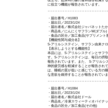
に役立つ機能が報告されています。
‥‥‥‥‥‥‥‥‥‥‥‥‥‥‥‥‥
・届出番号／H1083
・届出日／2023/1/24
・届出者名／株式会社ジャパネットた
・商品名／にんにくサフランW(ダブル) 
・食品の区分／加工食品(サプリメント形
【機能性関与成分名】
S-アリルシステイン、サフラン由来ク
【表示しようとする機能性】
本品には、S-アリルシステインとサフ
す。S-アリルシステインは、毎日の摂
報告されています。また、 S-アリル
神的疲労感を軽減することが報告され
は、睡眠の質が低いと感じている方の睡
な意欲を維持することが報告されてい
‥‥‥‥‥‥‥‥‥‥‥‥‥‥‥‥‥
・届出番号／H1084
・届出日／2023/1/24
・届出者名／株式会社ドール
・商品名／冷凍スウィーティオパイナ
・食品の区分／加工食品(その他)