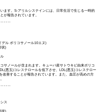
ています。S-アリルシステインには、日常生活で生じる一時的
ことが報告されています。
‥‥‥‥
ン
N(レイデル ポリコサノール10エヌ)
状)
ール
リコサノールが含まれます。キューバ産サトウキビ由来ポリコ
L(悪玉)コレステロールを低下させ、LDL(悪玉)コレステロー
比率を改善することが報告されています。また、血圧が高めの方
す。
‥‥‥‥
アシス
状)