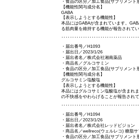
・食品の区分／加工食品(サプリメント形
【機能性関与成分名】
GABA
【表示しようとする機能性】
本品にはGABAが含まれています。G
る筋肉量を維持する機能が報告されて
‥‥‥‥‥‥‥‥‥‥‥‥‥‥‥‥‥
・届出番号／H1093
・届出日／2023/1/26
・届出者名／株式会社湘南薬品
・商品名／グルコサミン
・食品の区分／加工食品(サプリメント形
【機能性関与成分名】
グルコサミン塩酸塩
【表示しようとする機能性】
本品にはグルコサミン塩酸塩が含まれ
の不快感をやわらげることが報告され
‥‥‥‥‥‥‥‥‥‥‥‥‥‥‥‥‥
・届出番号／H1094
・届出日／2023/1/26
・届出者名／株式会社レッドビジョン
・商品名／wellreco(ウェルレコ) 糖
・食品の区分／加工食品(サプリメント形