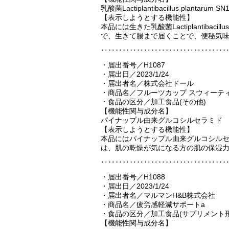
乳酸菌Lactiplantibacillus planta
【表示しようとする機能性】
本品には生きた乳酸菌Lactiplantibaci
で、生きて腸まで届くことで、便秘気
‥‥‥‥‥‥‥‥‥‥‥‥‥‥‥‥‥
・届出番号／H1087
・届出日／2023/1/24
・届出者名／株式会社ドール
・商品名／フルーツカップ スウィーテ
・食品の区分／加工食品(その他)
【機能性関与成分名】
パイナップル由来グルコシルセラミド
【表示しようとする機能性】
本品にはパイナップル由来グルコシル
は、肌の乾燥が気になる方の肌の保湿力
‥‥‥‥‥‥‥‥‥‥‥‥‥‥‥‥‥
・届出番号／H1088
・届出日／2023/1/24
・届出者名／マルマンH&B株式会社
・商品名／疲労感軽減サポートa
・食品の区分／加工食品(サプリメント形
【機能性関与成分名】