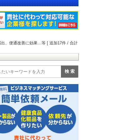
乳業が届出、便通改善に効果…等 [ 追加17件 / 合計