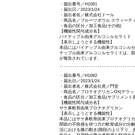
・届出番号／H1081
・届出日／2023/1/24
・届出者名／株式会社ドール
・商品名／フルーツボウル スウィーテ
・食品の区分／加工食品(その他)
【機能性関与成分名】
パイナップル由来グルコシルセラミド
【表示しようとする機能性】
本品にはパイナップル由来グルコシル
ナップル由来グルコシルセラミドは、肌
が報告されています。
‥‥‥‥‥‥‥‥‥‥‥‥‥‥‥‥‥
・届出番号／H1082
・届出日／2023/1/24
・届出者名／株式会社虎ノ門堂
・商品名／プロテオグリカンDX(デラッ
・食品の区分／加工食品(サプリメント形
【機能性関与成分名】
サケ鼻軟骨由来プロテオグリカン
【表示しようとする機能性】
本品にはサケ鼻軟骨由来プロテオグリ
関節の不快感を持つ方の軟骨成分の分
活における膝の動き(階段の上り下り、
役立ち、起床時の膝の違和感を軽減す