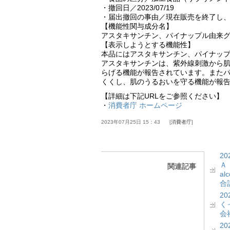
・撤回日／2023/07/19
・届出撤回の事由／現在販売を終了し
【機能性関与成分名】
アスタキサンチン、パイナップル由来
【表示しようとする機能性】
本品にはアスタキサンチン、パイナッ
アスタキサンチンは、紫外線刺激から
らげる機能が報告されています。また
くくし、肌のうるおいを守る機能が報
【詳細は下記URLをご参照ください】
・
消費者庁 ホームページ
2023年07月25日 15：43
消費者庁
2
Ａ
関連記事
a
合計
2
く
会社
2