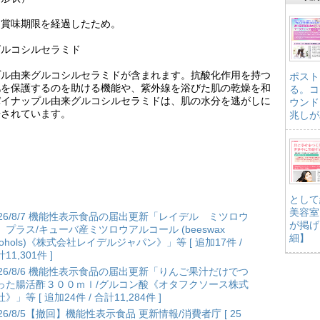
、賞味期限を経過したため。
グルコシルセラミド
プル由来グルコシルセラミドが含まれます。抗酸化作用を持つ
ポスト
肌を保護するのを助ける機能や、紫外線を浴びた肌の乾燥を和
る。コ
パイナップル由来グルコシルセラミドは、肌の水分を逃がしに
ウンド
告されています。
兆しが
として
美容室
026/8/7 機能性表示食品の届出更新「レイデル ミツロウ
が掲げ
 プラス/キューバ産ミツロウアルコール (beeswax
細】
lcohols)《株式会社レイデルジャパン》」等 [ 追加17件 /
11,301件 ]
026/8/6 機能性表示食品の届出更新「りんご果汁だけでつ
った腸活酢３００ｍｌ/グルコン酸《オタフクソース株式
》」等 [ 追加24件 / 合計11,284件 ]
026/8/5【撤回】機能性表示食品 更新情報/消費者庁 [ 25