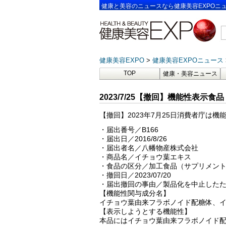
健康と美容のニュースなら健康美容EXPOニ
健康美容EXPO
健康美容EXPOニュース
TOP
健康・美容ニュース
2023/7/25【撤回】機能性表示食
【撤回】2023年7月25日消費者庁は
・届出番号／B166
・届出日／2016/8/26
・届出者名／八幡物産株式会社
・商品名／イチョウ葉エキス
・食品の区分／加工食品（サプリメン
・撤回日／2023/07/20
・届出撤回の事由／製品化を中止した
【機能性関与成分名】
イチョウ葉由来フラボノイド配糖体、
【表示しようとする機能性】
本品にはイチョウ葉由来フラボノイド