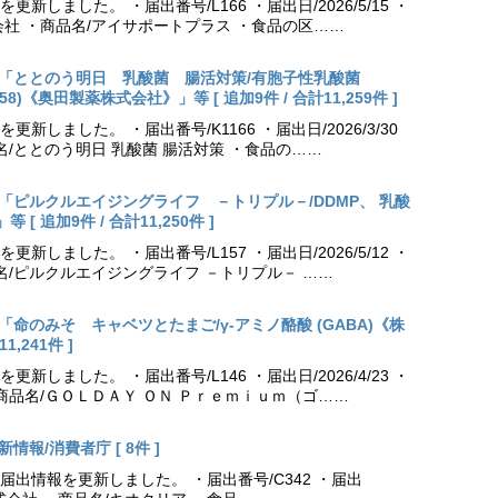
しました。 ・届出番号/L166 ・届出日/2026/5/15 ・
社 ・商品名/アイサポートプラス ・食品の区……
出更新「ととのう明日 乳酸菌 腸活対策/有胞子性乳酸菌
NK70258)《奥田製薬株式会社》」等 [ 追加9件 / 合計11,259件 ]
しました。 ・届出番号/K1166 ・届出日/2026/3/30
名/ととのう明日 乳酸菌 腸活対策 ・食品の……
出更新「ピルクルエイジングライフ －トリプル－/DDMP、 乳酸
 追加9件 / 合計11,250件 ]
しました。 ・届出番号/L157 ・届出日/2026/5/12 ・
名/ピルクルエイジングライフ －トリプル－ ……
更新「命のみそ キャベツとたまご/γ-アミノ酪酸 (GABA)《株
,241件 ]
しました。 ・届出番号/L146 ・届出日/2026/4/23 ・
商品名/ＧＯＬＤＡＹ ＯＮ Ｐｒｅｍｉｕｍ（ゴ……
情報/消費者庁 [ 8件 ]
出情報を更新しました。 ・届出番号/C342 ・届出