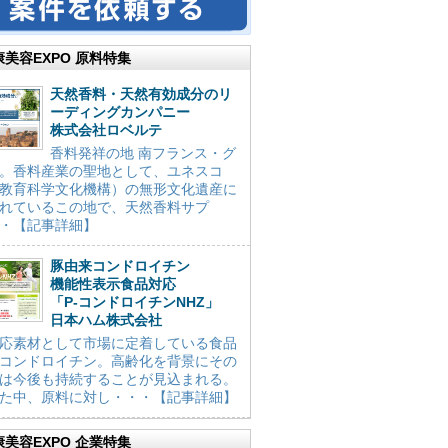
康美容EXPO 原料特集
天然香料・天然有効成分のリ
ーディングカンパニー
株式会社ロベルテ
香料発祥の地 南フランス・グ
。香料産業の聖地として、ユネスコ
教育科学文化機構）の無形文化遺産に
れているこの地で、天然香料サプ
・【記事詳細】
豚由来コンドロイチン
機能性表示食品対応
「P-コンドロイチンNHZ」
日本ハム株式会社
応素材として市場に定着している食品
コンドロイチン。高齢化を背景にその
は今後も持続することが見込まれる。
た中、原料に対し・・・【記事詳細】
康美容EXPO 企業特集