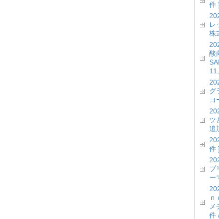
件 
2
レッ
株式
2
酸菌
S
11
2
グ
ヨー
2
ツ
追加
2
件 
2
プ
ーマ
2
ｎ
メ
件 