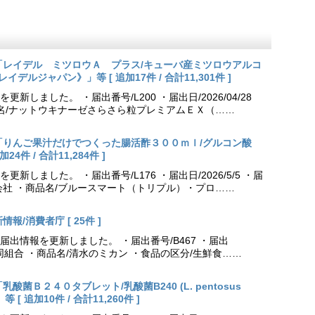
更新「レイデル ミツロウＡ プラス/キューバ産ミツロウアルコ
会社レイデルジャパン》」等 [ 追加17件 / 合計11,301件 ]
しました。 ・届出番号/L200 ・届出日/2026/04/28
品名/ナットウキナーゼさらさら粒プレミアムＥＸ（……
更新「りんご果汁だけでつくった腸活酢３００ｍｌ/グルコン酸
件 / 合計11,284件 ]
しました。 ・届出番号/L176 ・届出日/2026/5/5 ・届
会社 ・商品名/ブルースマート（トリプル）・プロ……
報/消費者庁 [ 25件 ]
出情報を更新しました。 ・届出番号/B467 ・届出
農業協同組合 ・商品名/清水のミカン ・食品の区分/生鮮食……
乳酸菌Ｂ２４０タブレット/乳酸菌B240 (L. pentosus
[ 追加10件 / 合計11,260件 ]