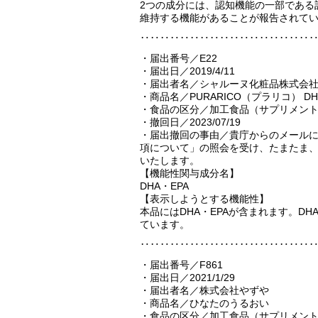
2つの成分には、認知機能の一部である
維持する機能があることが報告されて
‥‥‥‥‥‥‥‥‥‥‥‥‥‥‥‥‥
・届出番号／E22
・届出日／2019/4/11
・届出者名／シャルーヌ化粧品株式会
・商品名／PURARICO（プラリコ） 
・食品の区分／加工食品（サプリメン
・撤回日／2023/07/19
・届出撤回の事由／貴庁からのメールに
項について」の照会を受け、たまたま、
いたします。
【機能性関与成分名】
DHA・EPA
【表示しようとする機能性】
本品にはDHA・EPAが含まれます。D
ています。
‥‥‥‥‥‥‥‥‥‥‥‥‥‥‥‥‥
・届出番号／F861
・届出日／2021/1/29
・届出者名／株式会社やずや
・商品名／ひなたのうるおい
・食品の区分／加工食品（サプリメン