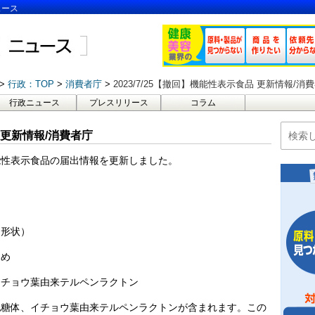
ュース
行政：TOP
消費者庁
2023/7/25【撤回】機能性表示食品 更新情報/消
行政ニュース
プレスリリース
コラム
品 更新情報/消費者庁
機能性表示食品の届出情報を更新しました。
ト形状）
ため
イチョウ葉由来テルペンラクトン
配糖体、イチョウ葉由来テルペンラクトンが含まれます。この