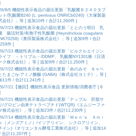
]
026/8/5 機能性表示食品の届出更新「乳酸菌Ｂ２４０タブ
ト/乳酸菌B240 (L. pentosus ONRICb0240)《大塚製薬
会社》」等 [ 追加10件 / 合計11,260件 ]
026/7/23 機能性表示食品の届出更新「ととのう明日 乳
 腸活対策/有胞子性乳酸菌 (Heyndrickxia coagulans
ANK70258)《奥田製薬株式会社》」等 [ 追加9件 / 合計
,259件 ]
026/7/23 機能性表示食品の届出更新「ピルクルエイジン
ライフ －トリプル－/DDMP、 乳酸菌NY1301株《日清
ク株式会社》」等 [ 追加9件 / 合計11,250件 ]
026/7/22 機能性表示食品の届出更新「命のみそ キャベ
とたまご/γ-アミノ酪酸 (GABA)《株式会社ヨミテ》」等 [
11件 / 合計11,241件 ]
026/7/21【撤回】機能性表示食品 更新情報/消費者庁 [ 8
]
026/7/21 機能性表示食品の届出更新「ナップル 肝脂サ
リ/グロビン由来テトラペプチド(WTQR)《エムジーファ
株式会社》」等 [ 追加23件 / 合計11,230件 ]
026/7/14 機能性表示食品の届出更新「Ｍｅｎ’ｓ Ａｍｉ
ｏ（メンズアミノ）/イソアリイン、 シクロアリイン、
チイン)《オリエンタル酵母工業株式会社》」等 [ 追加14
/ 合計11,207件 ]