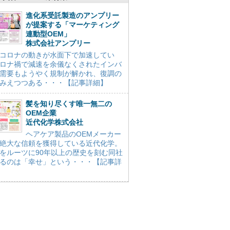
進化系受託製造のアンプリー
が提案する「マーケティング
連動型OEM」
株式会社アンプリー
コロナの動きが水面下で加速してい
ロナ禍で減速を余儀なくされたインバ
需要もようやく規制が解かれ、復調の
みえつつある・・・【記事詳細】
髪を知り尽くす唯一無二の
OEM企業
近代化学株式会社
ヘアケア製品のOEMメーカー
絶大な信頼を獲得している近代化学。
をルーツに90年以上の歴史を刻む同社
るのは「幸せ」という・・・【記事詳