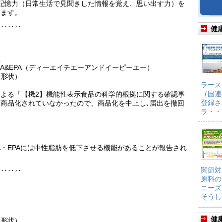
記憶力（日常生活で見聞きした情報を覚え、思い出す力）を
います。
‥‥‥‥
健
社
DHA&EPA（ディーエイチエーアンドイーピーエー）
ト形状）
ラース
（国連
よる「【機2】機能性表示食品の科学的根拠に関する確認事
登録さ
商品化されていなかったので、商品化を中止し､届出を撤回
ラ・・
HA・EPAには中性脂肪を低下させる機能があることが報告され
関節対
‥‥‥‥
原料の
ニーズ
そうし
健
ト形状）