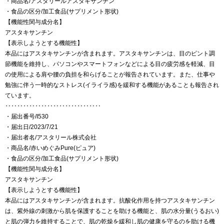
・商品名/アスタリールアスタキサンチン
・食品の区分/加工食品(サプリメント形状)
【機能性関与成分名】
アスタキサンチン
【表示しようとする機能性】
本品にはアスタキサンチンが含まれます。アスタキサンチンは、目のピント調
節機能を維持し、パソコンやスマートフォンなどによる目の疲労感を軽減、目
の使用による肩や腰の負担を和らげることが報告されています。また、仕事や
勉強に伴う一時的なストレス(イライラ感)を緩和する機能があることも報告され
ています。
‥‥‥‥‥‥‥‥‥‥‥‥‥‥‥‥
・届出番号/I530
・届出日/2023/7/21
・届出者名/アスタリール株式会社
・商品名/赤いめぐみPure(ピュア)
・食品の区分/加工食品(サプリメント形状)
【機能性関与成分名】
アスタキサンチン
【表示しようとする機能性】
本品にはアスタキサンチンが含まれます。抗酸化作用を持つアスタキサンチン
は、紫外線の刺激から肌を保護することを助ける機能と、肌の水分量(うるおい)
と肌の弾力を維持することで、肌の乾燥を緩和し肌の健康を守るのを助ける機