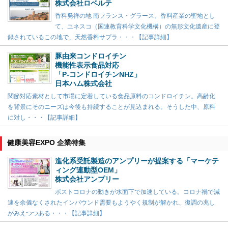
株式会社ロベルテ
香料発祥の地 南フランス・グラース。香料産業の聖地とし
て、ユネスコ（国連教育科学文化機構）の無形文化遺産に登
録されているこの地で、天然香料サプラ・・・【記事詳細】
豚由来コンドロイチン
機能性表示食品対応
「P-コンドロイチンNHZ」
日本ハム株式会社
関節対応素材として市場に定着している食品原料のコンドロイチン。高齢化
を背景にそのニーズは今後も持続することが見込まれる。そうした中、原料
に対し・・・【記事詳細】
健康美容EXPO 企業特集
進化系受託製造のアンプリーが提案する「マーケテ
ィング連動型OEM」
株式会社アンプリー
ポストコロナの動きが水面下で加速している。コロナ禍で減
速を余儀なくされたインバウンド需要もようやく規制が解かれ、復調の兆し
がみえつつある・・・【記事詳細】