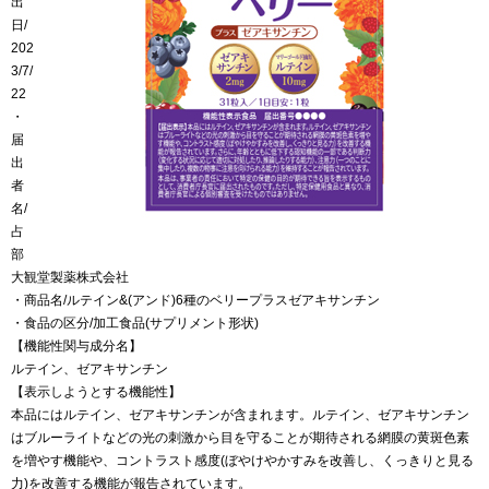
出
日/
202
3/7/
22
・
届
出
者
名/
占
部
大観堂製薬株式会社
・商品名/ルテイン&(アンド)6種のベリープラスゼアキサンチン
・食品の区分/加工食品(サプリメント形状)
【機能性関与成分名】
ルテイン、ゼアキサンチン
【表示しようとする機能性】
本品にはルテイン、ゼアキサンチンが含まれます。ルテイン、ゼアキサンチン
はブルーライトなどの光の刺激から目を守ることが期待される網膜の黄斑色素
を増やす機能や、コントラスト感度(ぼやけやかすみを改善し、くっきりと見る
力)を改善する機能が報告されています。