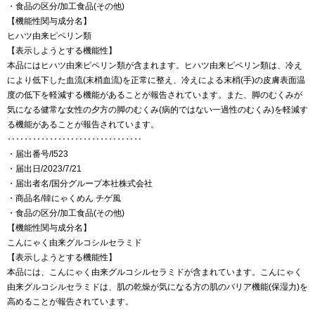
・食品の区分/加工食品(その他)
【機能性関与成分名】
ヒハツ由来ピペリン類
【表示しようとする機能性】
本品にはヒハツ由来ピペリン類が含まれます。ヒハツ由来ピペリン類は、冷え
により低下した血流(末梢血流)を正常に整え、冷えによる末梢(手)の皮膚表面温
度の低下を軽減する機能があることが報告されています。また、脚のむくみが
気になる健常な女性の夕方の脚のむくみ(病的ではない一過性のむくみ)を軽減す
る機能があることが報告されています。
‥‥‥‥‥‥‥‥‥‥‥‥‥‥‥‥
・届出番号/I523
・届出日/2023/7/21
・届出者名/国分グループ本社株式会社
・商品名/韓にゃくめん チゲ風
・食品の区分/加工食品(その他)
【機能性関与成分名】
こんにゃく由来グルコシルセラミド
【表示しようとする機能性】
本品には、こんにゃく由来グルコシルセラミドが含まれています。こんにゃく
由来グルコシルセラミドは、肌の乾燥が気になる方の肌のバリア機能(保湿力)を
高めることが報告されています。