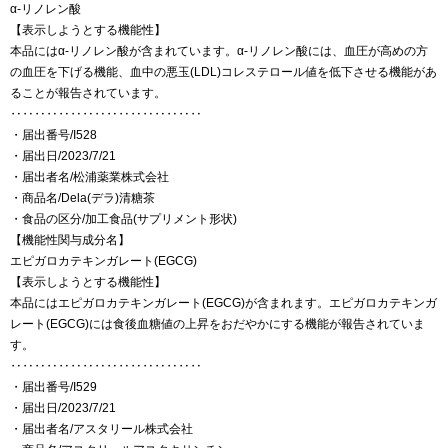
α‐リノレン酸
【表示しようとする機能性】
本品にはα-リノレン酸が含まれています。α-リノレン酸には、血圧が高めの方
の血圧を下げる機能、血中の悪玉(LDL)コレステロール値を低下させる機能があ
ることが報告されています。
‥‥‥‥‥‥‥‥‥‥‥‥‥‥‥‥
・届出番号/I528
・届出日/2023/7/21
・届出者名/松浦薬業株式会社
・商品名/Dela(デラ)清糖茶
・食品の区分/加工食品(サプリメント形状)
【機能性関与成分名】
エピガロカテキンガレート(EGCG)
【表示しようとする機能性】
本品にはエピガロカテキンガレート(EGCG)が含まれます。エピガロカテキンガ
レート(EGCG)には食後血糖値の上昇をおだやかにする機能が報告されていま
す。
‥‥‥‥‥‥‥‥‥‥‥‥‥‥‥‥
・届出番号/I529
・届出日/2023/7/21
・届出者名/アスタリール株式会社