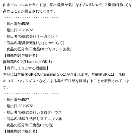
由来グルコシルセラミドは、肌の乾燥が気になる方の肌のバリア機能(保湿力)を
高めることが報告されています。
‥‥‥‥‥‥‥‥‥‥‥‥‥‥‥‥
・届出番号/I526
・届出日/2023/7/21
・届出者名/株式会社オーガランド
・商品名/花鼻快楽(はなはなかいらく)
・食品の区分/加工食品(サプリメント形状)
【機能性関与成分名】
酢酸菌GK-1(G.hansenii GK-1)
【表示しようとする機能性】
本品には酢酸菌GK-1(G.hansenii GK-1)が含まれます。酢酸菌GK-1は、花粉、
ホコリ、ハウスダストなどによる鼻の不快感を軽減することが報告されていま
す。
‥‥‥‥‥‥‥‥‥‥‥‥‥‥‥‥
・届出番号/I527
・届出日/2023/7/21
・届出者名/株式会社カタログハウス
・商品名/通販生活搾り立てエゴマ油
・食品の区分/加工食品(その他)
【機能性関与成分名】