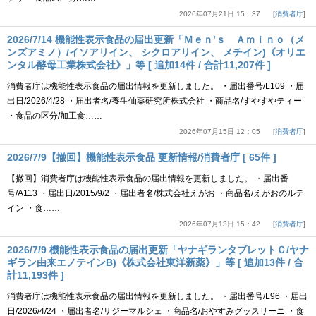
2026年07月21日 15：37
消費者庁
2026/7/14 機能性表示食品の届出更新「Ｍｅｎ’ｓ Ａｍｉｎｏ（メ
ンズアミノ）/イソアリイン、 シクロアリイン、 メチイン)《オリエ
ンタル酵母工業株式会社》」等 [ 追加14件 / 合計11,207件 ]
消費者庁は機能性表示食品の届出情報を更新しました。 ・届出番号/L109 ・届
出日/2026/4/28 ・届出者名/養生仙薬研究所株式会社 ・商品名/すやすやティー
・食品の区分/加工食……
2026年07月15日 12：05
消費者庁
2026/7/9【撤回】機能性表示食品 更新情報/消費者庁 [ 65件 ]
【撤回】消費者庁は機能性表示食品の届出情報を更新しました。 ・届出番
号/A113 ・届出日/2015/9/2 ・届出者名/株式会社えがお ・商品名/えがおのルテ
イン ・食……
2026年07月13日 15：42
消費者庁
2026/7/9 機能性表示食品の届出更新「ヤナギランタブレットＣ/ヤナ
ギラン由来エノテインB)《株式会社東洋新薬》」等 [ 追加13件 / 合
計11,193件 ]
消費者庁は機能性表示食品の届出情報を更新しました。 ・届出番号/L96 ・届出
日/2026/4/24 ・届出者名/サジーマルシェ ・商品名/おやすみグッスリーニ ・食