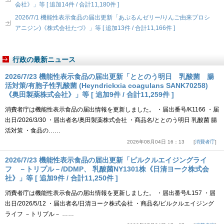
会社》」等 [ 追加14件 / 合計11,180件 ]
2026/7/1 機能性表示食品の届出更新「あぷるんゼリー/りんご由来プロシ
アニジン)《株式会社たづ》」等 [ 追加13件 / 合計11,166件 ]
行政の最新ニュース
2026/7/23 機能性表示食品の届出更新「ととのう明日 乳酸菌 腸
活対策/有胞子性乳酸菌 (Heyndrickxia coagulans SANK70258)
《奥田製薬株式会社》」等 [ 追加9件 / 合計11,259件 ]
消費者庁は機能性表示食品の届出情報を更新しました。 ・届出番号/K1166 ・届
出日/2026/3/30 ・届出者名/奥田製薬株式会社 ・商品名/ととのう明日 乳酸菌 腸
活対策 ・食品の……
2026年08月04日 16：13
消費者庁
2026/7/23 機能性表示食品の届出更新「ピルクルエイジングライ
フ －トリプル－/DDMP、 乳酸菌NY1301株《日清ヨーク株式会
社》」等 [ 追加9件 / 合計11,250件 ]
消費者庁は機能性表示食品の届出情報を更新しました。 ・届出番号/L157 ・届
出日/2026/5/12 ・届出者名/日清ヨーク株式会社 ・商品名/ピルクルエイジング
ライフ －トリプル－ ……