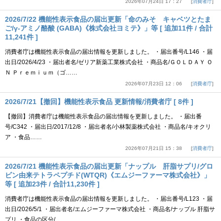
2026年07月24日 17：27
消費者庁
2026/7/22 機能性表示食品の届出更新「命のみそ キャベツとたま
ご/γ-アミノ酪酸 (GABA)《株式会社ヨミテ》」等 [ 追加11件 / 合計
11,241件 ]
消費者庁は機能性表示食品の届出情報を更新しました。 ・届出番号/L146 ・届
出日/2026/4/23 ・届出者名/ゼリア新薬工業株式会社 ・商品名/ＧＯＬＤＡＹ Ｏ
Ｎ Ｐｒｅｍｉｕｍ（ゴ……
2026年07月23日 12：06
消費者庁
2026/7/21【撤回】機能性表示食品 更新情報/消費者庁 [ 8件 ]
【撤回】消費者庁は機能性表示食品の届出情報を更新しました。 ・届出番
号/C342 ・届出日/2017/12/8 ・届出者名/小林製薬株式会社 ・商品名/キオクリ
ア ・食品……
2026年07月21日 15：38
消費者庁
2026/7/21 機能性表示食品の届出更新「ナップル 肝脂サプリ/グロ
ビン由来テトラペプチド(WTQR)《エムジーファーマ株式会社》」
等 [ 追加23件 / 合計11,230件 ]
消費者庁は機能性表示食品の届出情報を更新しました。 ・届出番号/L123 ・届
出日/2026/5/1 ・届出者名/エムジーファーマ株式会社 ・商品名/ナップル 肝脂サ
プリ ・食品の区分/……