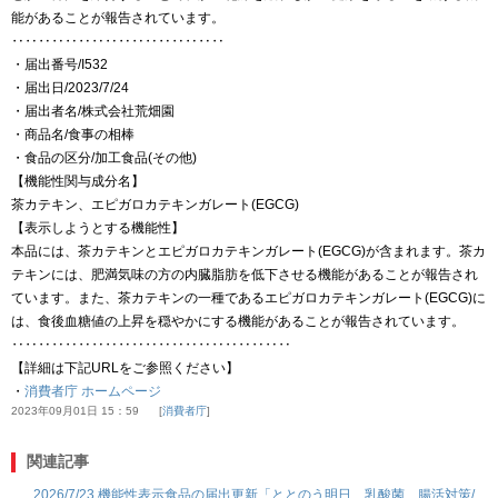
能があることが報告されています。
‥‥‥‥‥‥‥‥‥‥‥‥‥‥‥‥
・届出番号/I532
・届出日/2023/7/24
・届出者名/株式会社荒畑園
・商品名/食事の相棒
・食品の区分/加工食品(その他)
【機能性関与成分名】
茶カテキン、エピガロカテキンガレート(EGCG)
【表示しようとする機能性】
本品には、茶カテキンとエピガロカテキンガレート(EGCG)が含まれます。茶カ
テキンには、肥満気味の方の内臓脂肪を低下させる機能があることが報告され
ています。また、茶カテキンの一種であるエピガロカテキンガレート(EGCG)に
は、食後血糖値の上昇を穏やかにする機能があることが報告されています。
‥‥‥‥‥‥‥‥‥‥‥‥‥‥‥‥‥‥‥‥‥
【詳細は下記URLをご参照ください】
・
消費者庁 ホームページ
2023年09月01日 15：59
消費者庁
関連記事
2026/7/23 機能性表示食品の届出更新「ととのう明日 乳酸菌 腸活対策/