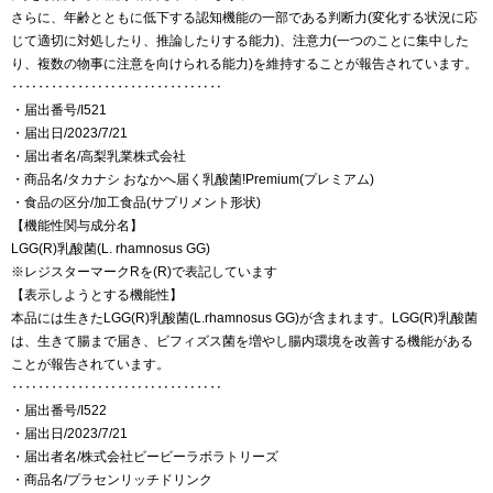
さらに、年齢とともに低下する認知機能の一部である判断力(変化する状況に応
じて適切に対処したり、推論したりする能力)、注意力(一つのことに集中した
り、複数の物事に注意を向けられる能力)を維持することが報告されています。
‥‥‥‥‥‥‥‥‥‥‥‥‥‥‥‥
・届出番号/I521
・届出日/2023/7/21
・届出者名/高梨乳業株式会社
・商品名/タカナシ おなかへ届く乳酸菌!Premium(プレミアム)
・食品の区分/加工食品(サプリメント形状)
【機能性関与成分名】
LGG(R)乳酸菌(L. rhamnosus GG)
※レジスターマークRを(R)で表記しています
【表示しようとする機能性】
本品には生きたLGG(R)乳酸菌(L.rhamnosus GG)が含まれます。LGG(R)乳酸菌
は、生きて腸まで届き、ビフィズス菌を増やし腸内環境を改善する機能がある
ことが報告されています。
‥‥‥‥‥‥‥‥‥‥‥‥‥‥‥‥
・届出番号/I522
・届出日/2023/7/21
・届出者名/株式会社ビービーラボラトリーズ
・商品名/プラセンリッチドリンク