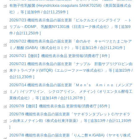
有胞子性乳酸菌 (Heyndrickxia coagulans SANK70258)《奥田製薬株式会
社》」等 [ 追加9件 / 合計11,259件 ]
2026/7/23 機能性表示食品の届出更新「ピルクルエイジングライフ －ト
リプル－/DDMP、 乳酸菌NY1301株《日清ヨーク株式会社》」等 [ 追加9
件 / 合計11,250件 ]
2026/7/22 機能性表示食品の届出更新「命のみそ キャベツとたまご/γ-ア
ミノ酪酸 (GABA)《株式会社ヨミテ》」等 [ 追加11件 / 合計11,241件 ]
2026/7/21【撤回】機能性表示食品 更新情報/消費者庁 [ 8件 ]
2026/7/21 機能性表示食品の届出更新「ナップル 肝脂サプリ/グロビン由
来テトラペプチド(WTQR)《エムジーファーマ株式会社》」等 [ 追加23件 /
合計11,230件 ]
2026/7/14 機能性表示食品の届出更新「Ｍｅｎ’ｓ Ａｍｉｎｏ（メンズア
ミノ）/イソアリイン、 シクロアリイン、 メチイン)《オリエンタル酵母工
業株式会社》」等 [ 追加14件 / 合計11,207件 ]
2026/7/9【撤回】機能性表示食品 更新情報/消費者庁 [ 65件 ]
2026/7/9 機能性表示食品の届出更新「ヤナギランタブレットＣ/ヤナギラ
ン由来エノテインB)《株式会社東洋新薬》」等 [ 追加13件 / 合計11,193件
]
2026/7/8 機能性表示食品の届出更新「りんご酢Ｋ/GABA)《ヤマモリ株式