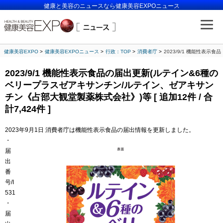
健康と美容のニュースなら健康美容EXPOニュース
健康美容EXPO
健康美容EXPOニュース
行政：TOP
消費者庁
2023/9/1 機能性表示
2023/9/1 機能性表示食品の届出更新(ルテイン&6種の
ベリープラスゼアキサンチン/ルテイン、ゼアキサン
チン《占部大観堂製薬株式会社》)等 [ 追加12件 / 合
計7,424件 ]
2023年9月1日 消費者庁は機能性表示食品の届出情報を更新しました。
・
届
出
番
号/I
531
・
届